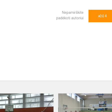
Nepamirškite
4
AČIŪ
padėkoti autoriui
Tarpklasinės
tinklinio
varžybos