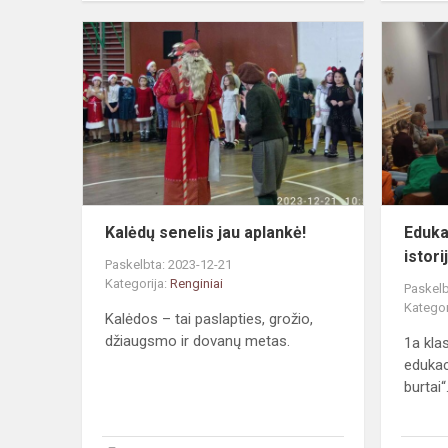
Kalėdų
senelis
jau
aplankė!
Kalėdų senelis jau aplankė!
Eduka
istor
Paskelbta: 2023-12-21
Kategorija:
Renginiai
Paskelb
Kategor
Kalėdos – tai paslapties, grožio,
džiaugsmo ir dovanų metas.
1a kla
edukaci
burtai“