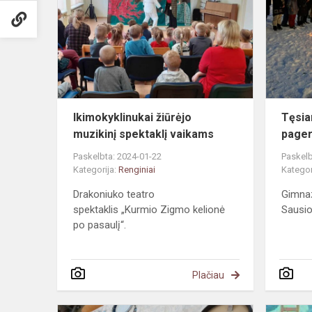
muzikinį
spektaklį
vaikams
Ikimokyklinukai žiūrėjo
Tęsia
muzikinį spektaklį vaikams
pager
Paskelbta: 2024-01-22
Paskelb
Kategorija:
Renginiai
Kategor
Drakoniuko teatro
Gimnaz
spektaklis „Kurmio Zigmo kelionė
Sausio
po pasaulį“.
Plačiau
Senosios