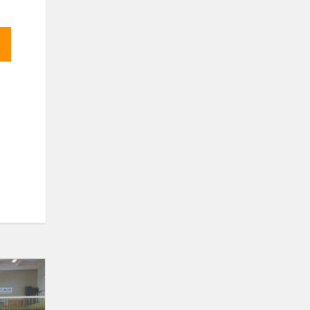
Tinklinio
varžybos