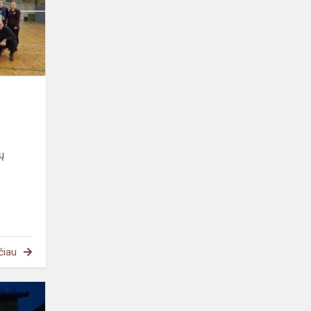
ų
čiau
Ikimokyklinukai
uždegė