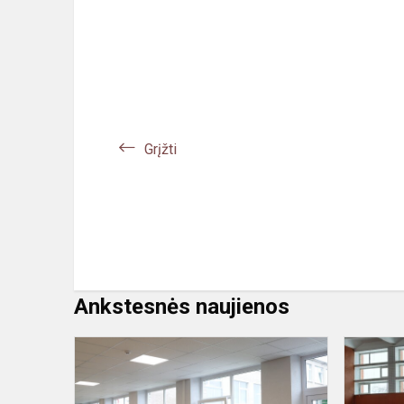
Grįžti
Ankstesnės naujienos
Lietuvos
respublikos
Prezidento