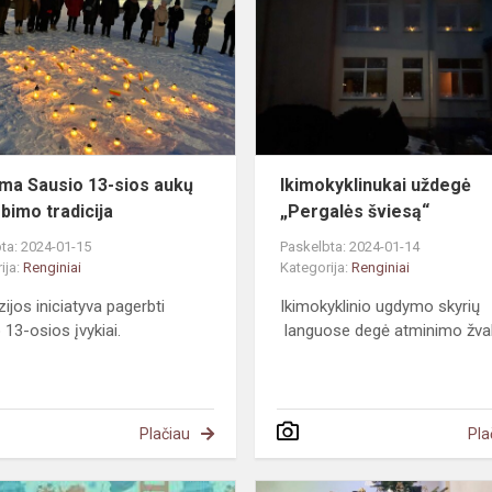
13-
sios
aukų
pagerbimo
tradicija
ma Sausio 13-sios aukų
Ikimokyklinukai uždegė
bimo tradicija
„Pergalės šviesą“
ta: 2024-01-15
Paskelbta: 2024-01-14
ija:
Renginiai
Kategorija:
Renginiai
ijos iniciatyva pagerbti
Ikimokyklinio ugdymo skyrių
 13-osios įvykiai.
languose degė atminimo žva
Plačiau
Pla
Viskas