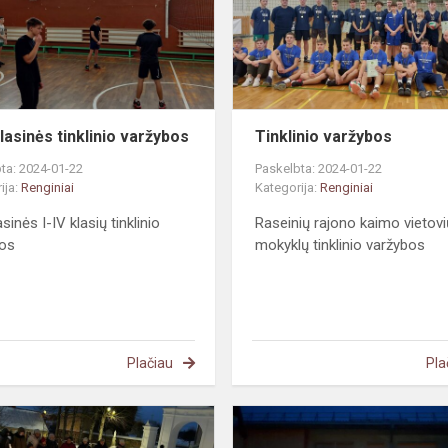
lasinės tinklinio varžybos
Tinklinio varžybos
ta: 2024-01-22
Paskelbta: 2024-01-22
ija:
Renginiai
Kategorija:
Renginiai
sinės I-IV klasių tinklinio
Raseinių rajono kaimo vietovi
bos
mokyklų tinklinio varžybos
Plačiau
Pla
ukai
Tęsiama
Sausio