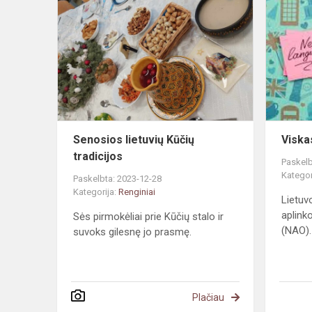
lietuvių
Kūčių
tradicijos
Senosios lietuvių Kūčių
Viska
tradicijos
Paskelb
Kategor
Paskelbta: 2023-12-28
Kategorija:
Renginiai
Lietuv
aplink
Sės pirmokėliai prie Kūčių stalo ir
(NAO).
suvoks gilesnę jo prasmę.
Plačiau