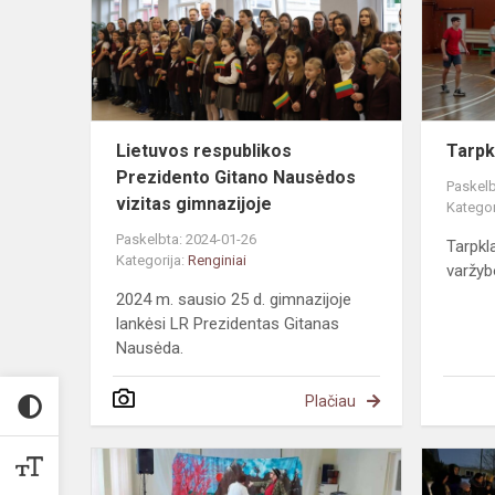
Gitano
Nausėdos
vizitas
gim...
Lietuvos respublikos
Tarpk
Prezidento Gitano Nausėdos
Paskelb
vizitas gimnazijoje
Kategor
Paskelbta: 2024-01-26
Tarpkla
Kategorija:
Renginiai
varžy
2024 m. sausio 25 d. gimnazijoje
lankėsi LR Prezidentas Gitanas
Nausėda.
Plačiau
Ikimokyklin
žiūrėjo