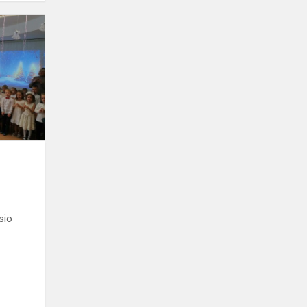
Po
angelo
sparnu
sio