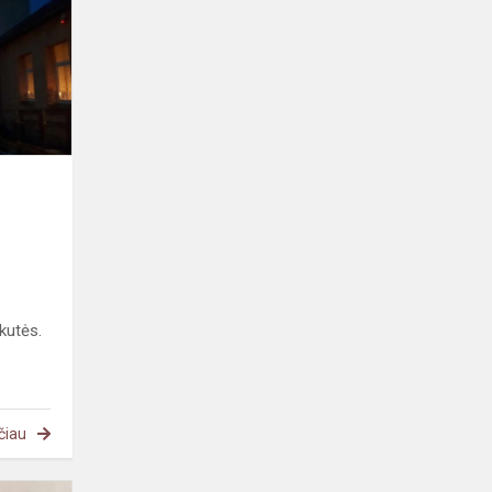
„Pergalės
šviesą“
kutės.
čiau
Kalėdos