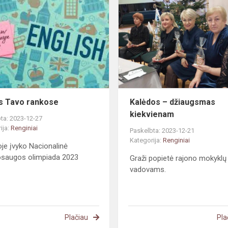
Tavo
rankose
s Tavo rankose
Kalėdos – džiaugsmas
kiekvienam
ta: 2023-12-27
ija:
Renginiai
Paskelbta: 2023-12-21
Kategorija:
Renginiai
oje įvyko Nacionalinė
osaugos olimpiada 2023
Graži popietė rajono mokyklų
vadovams.
Plačiau
Pla