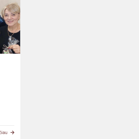
–
džiaugsmas
kiekvienam
čiau