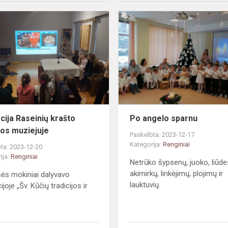
Edukacija
Raseinių
krašto
istorijos
muziejuje
cija Raseinių krašto
Po angelo sparnu
ijos muziejuje
Paskelbta: 2023-12-17
Kategorija:
Renginiai
ta: 2023-12-20
ija:
Renginiai
Netrūko šypsenų, juoko, liūde
akimirkų, linkėjimų, plojimų ir
sės mokiniai dalyvavo
lauktuvių.
joje „Šv. Kūčių tradicijos ir
.