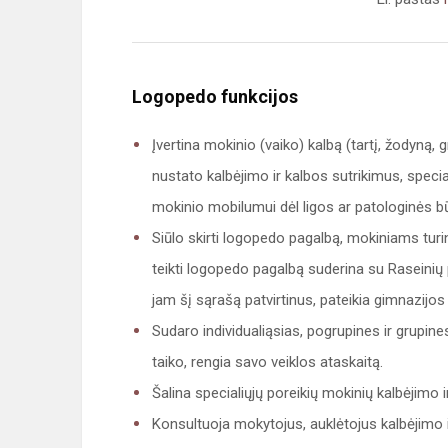
Logopedo funkcijos
Įvertina mokinio (vaiko) kalbą (tartį, žodyną,
nustato kalbėjimo ir kalbos sutrikimus, speci
mokinio mobilumui dėl ligos ar patologinės 
Siūlo skirti logopedo pagalbą, mokiniams tur
teikti logopedo pagalbą suderina su Raseinių p
jam šį sąrašą patvirtinus, pateikia gimnazijos
Sudaro individualiąsias, pogrupines ir grupi
taiko, rengia savo veiklos ataskaitą.
Šalina specialiųjų poreikių mokinių kalbėjimo i
Konsultuoja mokytojus, auklėtojus kalbėjimo ir 