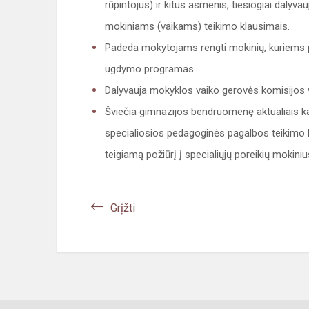
rūpintojus) ir kitus asmenis, tiesiogiai dal
mokiniams (vaikams) teikimo klausimais.
Padeda mokytojams rengti mokinių, kuriems pas
ugdymo programas.
Dalyvauja mokyklos vaiko gerovės komisijos v
Šviečia gimnazijos bendruomenę aktualiais kal
specialiosios pedagoginės pagalbos teikimo
teigiamą požiūrį į specialiųjų poreikių mokiniu
Grįžti