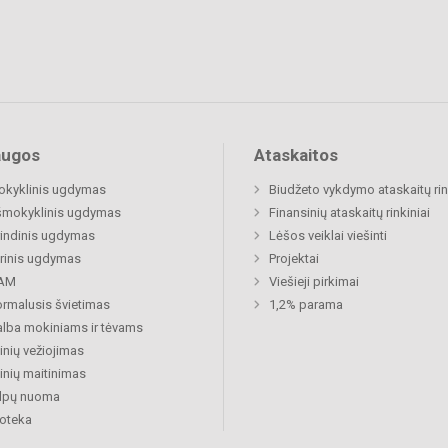
augos
Ataskaitos
okyklinis ugdymas
Biudžeto vykdymo ataskaitų rin
šmokyklinis ugdymas
Finansinių ataskaitų rinkiniai
indinis ugdymas
Lėšos veiklai viešinti
rinis ugdymas
Projektai
AM
Viešieji pirkimai
rmalusis švietimas
1,2% parama
lba mokiniams ir tėvams
nių vežiojimas
nių maitinimas
alpų nuoma
ioteka