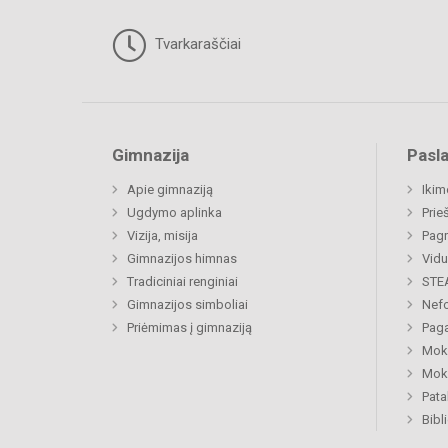
Tvarkaraščiai
Gimnazija
Pasl
Apie gimnaziją
Ikim
Ugdymo aplinka
Prie
Vizija, misija
Pagr
Gimnazijos himnas
Vidu
Tradiciniai renginiai
STE
Gimnazijos simboliai
Nefo
Priėmimas į gimnaziją
Paga
Moki
Moki
Pat
Bibl