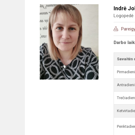
Indrė J
Logopedė 
Pareig
Darbo lai
Savaitės 
Pirmadien
Antradieni
Trečiadien
Ketvirtadi
Penktadie