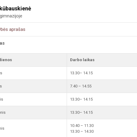
okūbauskienė
gimnazijoje
ybės aprašas
kas
dienos
Darbo laikas
is
13.30– 14.15
s
7.40 – 14.55
is
13.30– 14.15
enis
13.30– 14.15
10.40 – 11.30
nis
13.30 – 14.30