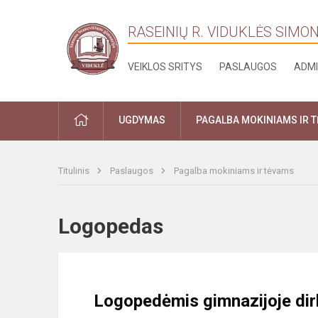
RASEINIŲ R. VIDUKLĖS SIMO
VEIKLOS SRITYS
PASLAUGOS
ADMI
PRADŽIA
UGDYMAS
PAGALBA MOKINIAMS IR 
Titulinis
Paslaugos
Pagalba mokiniams ir tėvams
Logopedas
Logopedėmis gimnazijoje dir