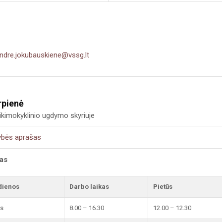
indre.jokubauskiene@vssg.lt
rpienė
kimokyklinio ugdymo skyriuje
ybės aprašas
kas
dienos
Darbo laikas
Pietūs
is
8.00 – 16.30
12.00 – 12.30