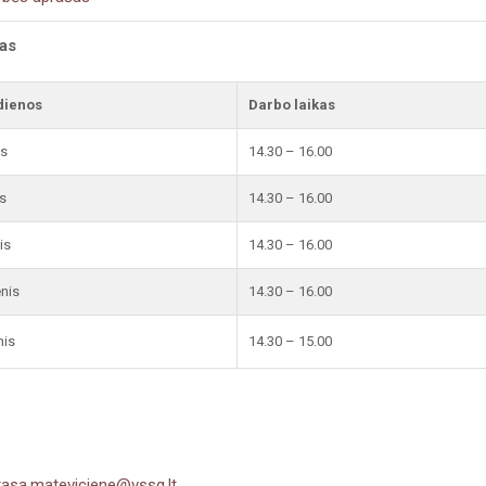
kas
dienos
Darbo laikas
is
14.30 – 16.00
s
14.30 – 16.00
is
14.30 – 16.00
enis
14.30 – 16.00
nis
14.30 – 15.00
rasa.mateviciene@vssg.lt