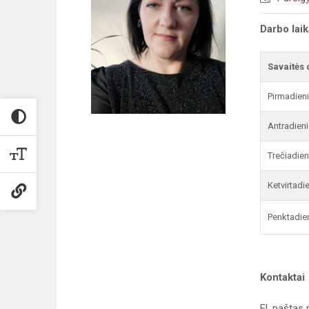
Darbo lai
Savaitės 
Pirmadien
Antradieni
Trečiadien
Ketvirtadi
Penktadie
Kontaktai
El. paštas