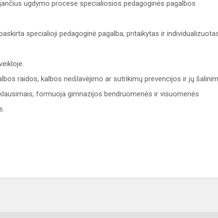
yvaujančius ugdymo procese specialiosios pedagoginės pagalbos
kirta specialioji pedagoginė pagalba, pritaikytas ir individualizuota
eikloje.
bos raidos, kalbos neišlavėjimo ar sutrikimų prevencijos ir jų šalini
 klausimais, formuoja gimnazijos bendruomenės ir visuomenės
s.