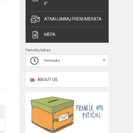
II“
ATNAUJINIMŲ PRENUMERATA
MEPA
Pamokų laikas
Pertrauka
ABOUT US