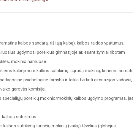
 gramatinę kalbos sandarą, rišliąją kalbą), kalbos raidos ypatumus,
aliuosius ugdymosi poreikius gimnazijoje ar, esant žymiai ribotam
būklės, mokinio namuose.
intiems kalbėjimo ir kalbos sutrikimų: sąrašą mokinių, kuriems numat
edagogine psichologine tarnyba ir teikia tvirtinti gimnazijos vadovui,
 vaiko gerovės komisijai.
nes specialiųjų poreikių mokinio/mokinių kalbos ugdymo programas, ja
r kalbos sutrikimus.
kalbos sutrikimų turinčių mokinių (vaikų) tėvelius (globėjus,