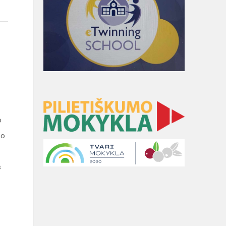
o
 o
s