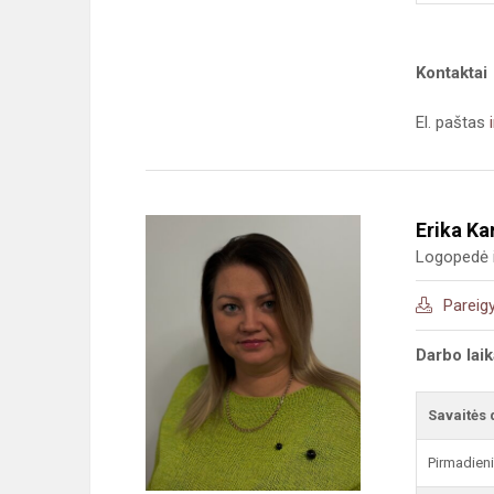
Kontaktai
El. paštas
Erika Ka
Logopedė i
Pareig
Darbo lai
Savaitės 
Pirmadien