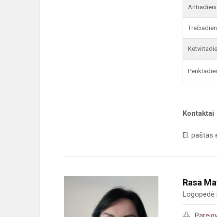
Antradieni
Trečiadien
Ketvirtadi
Penktadie
Kontaktai
El. paštas
Rasa Ma
Logopedė i
Pareig