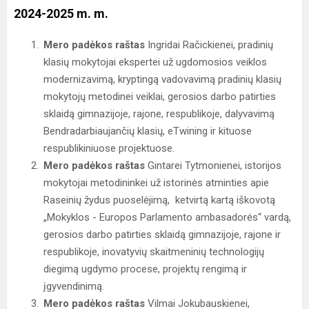
2024-2025 m. m.
Mero padėkos raštas
Ingridai Račickienei, pradinių
klasių mokytojai ekspertei už ugdomosios veiklos
modernizavimą, kryptingą vadovavimą pradinių klasių
mokytojų metodinei veiklai, gerosios darbo patirties
sklaidą gimnazijoje, rajone, respublikoje, dalyvavimą
Bendradarbiaujančių klasių, eTwining ir kituose
respublikiniuose projektuose.
Mero padėkos raštas
Gintarei Tytmonienei, istorijos
mokytojai metodininkei už istorinės atminties apie
Raseinių žydus puoselėjimą, ketvirtą kartą iškovotą
„Mokyklos - Europos Parlamento ambasadorės“ vardą,
gerosios darbo patirties sklaidą gimnazijoje, rajone ir
respublikoje, inovatyvių skaitmeninių technologijų
diegimą ugdymo procese, projektų rengimą ir
įgyvendinimą.
Mero padėkos raštas
Vilmai Jokubauskienei,