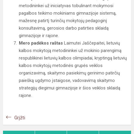
metodininkei už iniciatyvas tobulinant mokymosi
pagalbos teikimo mokiniams gimnazijoje sistemą,
mažesnę patirtį turinčių mokytojų pedagoginį
konsultavimą, gerosios darbo patirties sklaidą
gimnazijoje ir rajone.
Mero padėkos raštas
Laimutei Jaščepaitei, lietuvių
kalbos mokytoją metodininkei už mokinio parengimą
respublikinei lietuvių kalbos olimpiadai, kryptingą lietuvių
kalbos mokytojų metodinės grupės veiklos
organizavimą, skaitymo pasiekimų gerinimo patirčių
paiešką ugdymo įstaigose, vadovavimą skaitymo
strategijų diegimui gimnazijoje ir šios veiklos sklaidą
rajone.
Grįžti