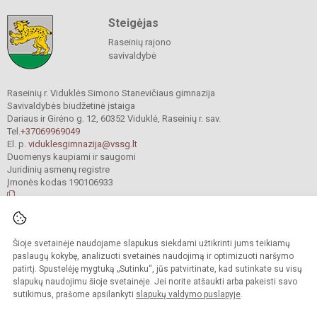
Steigėjas
Raseinių rajono
savivaldybė
Raseinių r. Viduklės Simono Stanevičiaus gimnazija
Savivaldybės biudžetinė įstaiga
Dariaus ir Girėno g. 12, 60352 Viduklė, Raseinių r. sav.
Tel.
+37069969049
El. p.
viduklesgimnazija@vssg.lt
Duomenys kaupiami ir saugomi
Juridinių asmenų registre
Įmonės kodas 190106933
© 2022. Raseinių r. Viduklės Simono Stanevičiaus gimnazija. Visos teisės
Šioje svetainėje naudojame slapukus siekdami užtikrinti jums teikiamų
saugomos.
Kopijuoti turinį be raštiško gimnazijos sutikimo griežtai draudžiama.
paslaugų kokybę, analizuoti svetainės naudojimą ir optimizuoti naršymo
patirtį. Spustelėję mygtuką „Sutinku“, jūs patvirtinate, kad sutinkate su visų
Prieinamumo paraiška
Slapukų valdymas
slapukų naudojimu šioje svetainėje. Jei norite atšaukti arba pakeisti savo
sutikimus, prašome apsilankyti
slapukų valdymo puslapyje
.
Sumanus būdas atnaujinti
mokyklos interneto