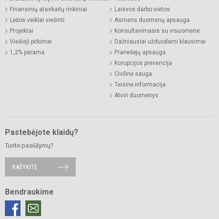
Finansinių ataskaitų rinkiniai
Laisvos darbo vietos
Lėšos veiklai viešinti
Asmens duomenų apsauga
Projektai
Konsultavimasis su visuomene
Viešieji pirkimai
Dažniausiai užduodami klausimai
1,2% parama
Pranešėjų apsauga
Korupcijos prevencija
Civilinė sauga
Teisinė informacija
Atviri duomenys
Pastebėjote klaidų?
Turite pasiūlymų?
RAŠYKITE
Bendraukime