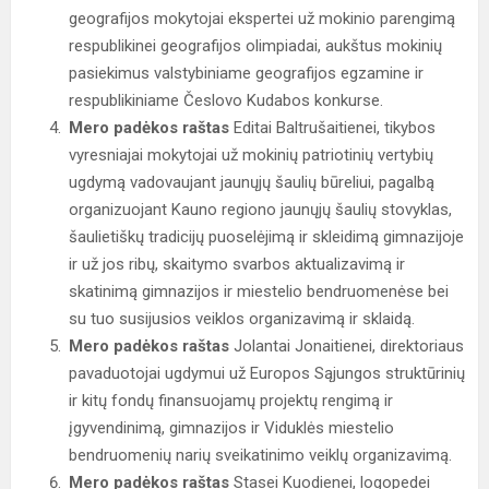
geografijos mokytojai ekspertei už mokinio parengimą
respublikinei geografijos olimpiadai, aukštus mokinių
pasiekimus valstybiniame geografijos egzamine ir
respublikiniame Česlovo Kudabos konkurse.
Mero padėkos raštas
Editai Baltrušaitienei, tikybos
vyresniajai mokytojai už mokinių patriotinių vertybių
ugdymą vadovaujant jaunųjų šaulių būreliui, pagalbą
organizuojant Kauno regiono jaunųjų šaulių stovyklas,
šaulietiškų tradicijų puoselėjimą ir skleidimą gimnazijoje
ir už jos ribų, skaitymo svarbos aktualizavimą ir
skatinimą gimnazijos ir miestelio bendruomenėse bei
su tuo susijusios veiklos organizavimą ir sklaidą.
Mero padėkos raštas
Jolantai Jonaitienei, direktoriaus
pavaduotojai ugdymui už Europos Sąjungos struktūrinių
ir kitų fondų finansuojamų projektų rengimą ir
įgyvendinimą, gimnazijos ir Viduklės miestelio
bendruomenių narių sveikatinimo veiklų organizavimą.
Mero padėkos raštas
Stasei Kuodienei, logopedei