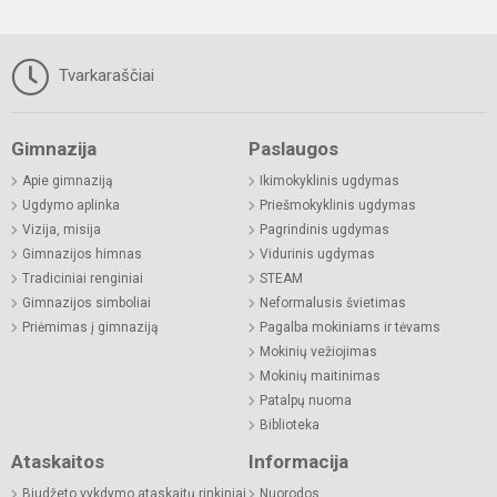
Tvarkaraščiai
Gimnazija
Paslaugos
Apie gimnaziją
Ikimokyklinis ugdymas
Ugdymo aplinka
Priešmokyklinis ugdymas
Vizija, misija
Pagrindinis ugdymas
Gimnazijos himnas
Vidurinis ugdymas
Tradiciniai renginiai
STEAM
Gimnazijos simboliai
Neformalusis švietimas
Priėmimas į gimnaziją
Pagalba mokiniams ir tėvams
Mokinių vežiojimas
Mokinių maitinimas
Patalpų nuoma
Biblioteka
Ataskaitos
Informacija
Biudžeto vykdymo ataskaitų rinkiniai
Nuorodos