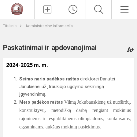
Paieška
Men
Titulinis
Administracinė informacija
Paskatinimai ir apdovanojimai
2024-2025 m. m.
Seimo nario padėkos raštas
direktorei Danutei
Janukienei už įtraukiojo ugdymo sėkmingą
įgyvendinimą.
Vilmą Jokubauskienę už nuoširdų,
Mero padėkos raštas
konstruktyvų, metodišką darbą rengiant mokinius
rajoninėms ir respublikinėms olimpiadoms, konkursams,
egzaminams, aukštus mokinių pasiekimus.