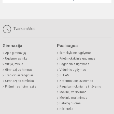
Tvarkaraščiai
Gimnazija
Paslaugos
Apie gimnaziją
Ikimokyklinis ugdymas
Ugdymo aplinka
Priešmokyklinis ugdymas
Vizija, misija
Pagrindinis ugdymas
Gimnazijos himnas
Vidurinis ugdymas
Tradiciniai renginiai
STEAM
Gimnazijos simboliai
Neformalusis švietimas
Priėmimas į gimnaziją
Pagalba mokiniams ir tėvams
Mokinių vežiojimas
Mokinių maitinimas
Patalpų nuoma
Biblioteka