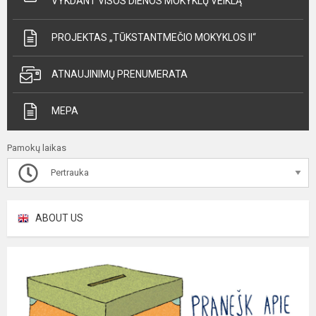
VYKDANT VISOS DIENOS MOKYKLŲ VEIKLĄ“
PROJEKTAS „TŪKSTANTMEČIO MOKYKLOS II“
ATNAUJINIMŲ PRENUMERATA
MEPA
Pamokų laikas
Pertrauka
ABOUT US