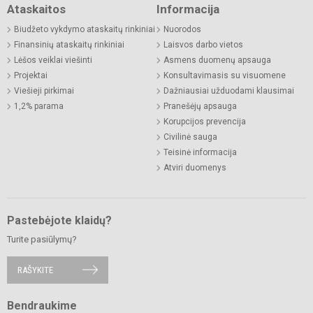
Ataskaitos
Informacija
Biudžeto vykdymo ataskaitų rinkiniai
Nuorodos
Finansinių ataskaitų rinkiniai
Laisvos darbo vietos
Lėšos veiklai viešinti
Asmens duomenų apsauga
Projektai
Konsultavimasis su visuomene
Viešieji pirkimai
Dažniausiai užduodami klausimai
1,2% parama
Pranešėjų apsauga
Korupcijos prevencija
Civilinė sauga
Teisinė informacija
Atviri duomenys
Pastebėjote klaidų?
Turite pasiūlymų?
RAŠYKITE
Bendraukime