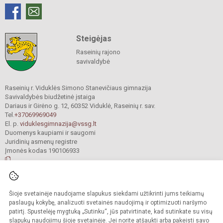
Steigėjas
Raseinių rajono
savivaldybė
Raseinių r. Viduklės Simono Stanevičiaus gimnazija
Savivaldybės biudžetinė įstaiga
Dariaus ir Girėno g. 12, 60352 Viduklė, Raseinių r. sav.
Tel.
+37069969049
El. p.
viduklesgimnazija@vssg.lt
Duomenys kaupiami ir saugomi
Juridinių asmenų registre
Įmonės kodas 190106933
© 2022. Raseinių r. Viduklės Simono Stanevičiaus gimnazija. Visos teisės
Šioje svetainėje naudojame slapukus siekdami užtikrinti jums teikiamų
saugomos.
Kopijuoti turinį be raštiško gimnazijos sutikimo griežtai draudžiama.
paslaugų kokybę, analizuoti svetainės naudojimą ir optimizuoti naršymo
patirtį. Spustelėję mygtuką „Sutinku“, jūs patvirtinate, kad sutinkate su visų
Prieinamumo paraiška
Slapukų valdymas
slapukų naudojimu šioje svetainėje. Jei norite atšaukti arba pakeisti savo