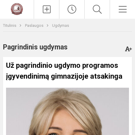
Paieška
Men
Titulinis
Paslaugos
Ugdymas
Pagrindinis ugdymas
Už pagrindinio ugdymo programos
įgyvendinimą gimnazijoje atsakinga