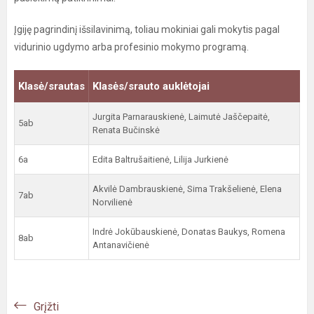
Įgiję pagrindinį išsilavinimą, toliau mokiniai gali mokytis pagal
vidurinio ugdymo arba profesinio mokymo programą.
Klasė/srautas
Klasės/srauto auklėtojai
Jurgita Parnarauskienė, Laimutė Jaščepaitė,
5ab
Renata Bučinskė
6a
Edita Baltrušaitienė, Lilija Jurkienė
Akvilė Dambrauskienė, Sima Trakšelienė, Elena
7ab
Norvilienė
Indrė Jokūbauskienė, Donatas Baukys, Romena
8ab
Antanavičienė
Grįžti