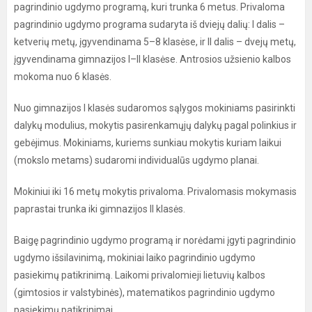
pagrindinio ugdymo programą, kuri trunka 6 metus. Privaloma
pagrindinio ugdymo programa sudaryta iš dviejų dalių: I dalis –
ketverių metų, įgyvendinama 5–8 klasėse, ir II dalis – dvejų metų,
įgyvendinama gimnazijos I–II klasėse. Antrosios užsienio kalbos
mokoma nuo 6 klasės.
Nuo gimnazijos I klasės sudaromos sąlygos mokiniams pasirinkti
dalykų modulius, mokytis pasirenkamųjų dalykų pagal polinkius ir
gebėjimus. Mokiniams, kuriems sunkiau mokytis kuriam laikui
(mokslo metams) sudaromi individualūs ugdymo planai.
Mokiniui iki 16 metų mokytis privaloma. Privalomasis mokymasis
paprastai trunka iki gimnazijos II klasės.
Baigę pagrindinio ugdymo programą ir norėdami įgyti pagrindinio
ugdymo išsilavinimą, mokiniai laiko pagrindinio ugdymo
pasiekimų patikrinimą. Laikomi privalomieji lietuvių kalbos
(gimtosios ir valstybinės), matematikos pagrindinio ugdymo
pasiekimų patikrinimai.