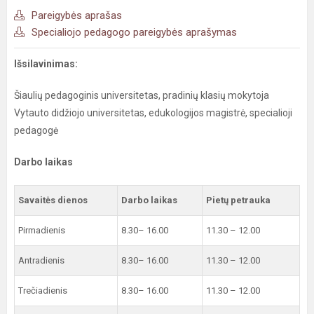
Pareigybės aprašas
Specialiojo pedagogo pareigybės aprašymas
Išsilavinimas:
Šiaulių pedagoginis universitetas, pradinių klasių mokytoja
Vytauto didžiojo universitetas, edukologijos magistrė, specialioji
pedagogė
Darbo laikas
Savaitės dienos
Darbo laikas
Pietų petrauka
Pirmadienis
8.30– 16.00
11.30 – 12.00
Antradienis
8.30– 16.00
11.30 – 12.00
Trečiadienis
8.30– 16.00
11.30 – 12.00