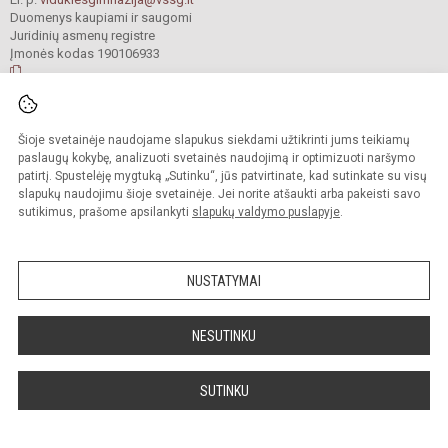
Duomenys kaupiami ir saugomi
Juridinių asmenų registre
Įmonės kodas 190106933
© 2022. Raseinių r. Viduklės Simono Stanevičiaus gimnazija. Visos teisės
Šioje svetainėje naudojame slapukus siekdami užtikrinti jums teikiamų
saugomos.
Kopijuoti turinį be raštiško gimnazijos sutikimo griežtai draudžiama.
paslaugų kokybę, analizuoti svetainės naudojimą ir optimizuoti naršymo
patirtį. Spustelėję mygtuką „Sutinku“, jūs patvirtinate, kad sutinkate su visų
Prieinamumo paraiška
Slapukų valdymas
slapukų naudojimu šioje svetainėje. Jei norite atšaukti arba pakeisti savo
sutikimus, prašome apsilankyti
slapukų valdymo puslapyje
.
Sumanus būdas atnaujinti
mokyklos interneto
svetainę
NUSTATYMAI
NESUTINKU
SUTINKU