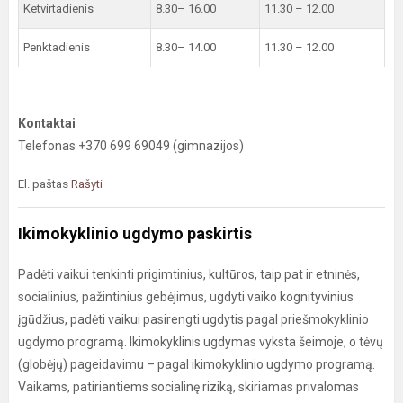
Ketvirtadienis
8.30– 16.00
11.30 – 12.00
Penktadienis
8.30– 14.00
11.30 – 12.00
Kontaktai
Telefonas +370 699 69049 (gimnazijos)
El. paštas
Rašyti
Ikimokyklinio ugdymo paskirtis
Padėti vaikui tenkinti prigimtinius, kultūros, taip pat ir etninės,
socialinius, pažintinius gebėjimus, ugdyti vaiko kognityvinius
įgūdžius, padėti vaikui pasirengti ugdytis pagal priešmokyklinio
ugdymo programą. Ikimokyklinis ugdymas vyksta šeimoje, o tėvų
(globėjų) pageidavimu – pagal ikimokyklinio ugdymo programą.
Vaikams, patiriantiems socialinę riziką, skiriamas privalomas