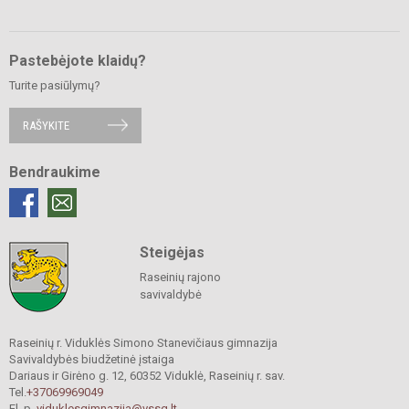
Pastebėjote klaidų?
Turite pasiūlymų?
RAŠYKITE
Bendraukime
Steigėjas
Raseinių rajono
savivaldybė
Raseinių r. Viduklės Simono Stanevičiaus gimnazija
Savivaldybės biudžetinė įstaiga
Dariaus ir Girėno g. 12, 60352 Viduklė, Raseinių r. sav.
Tel.
+37069969049
El. p.
viduklesgimnazija@vssg.lt