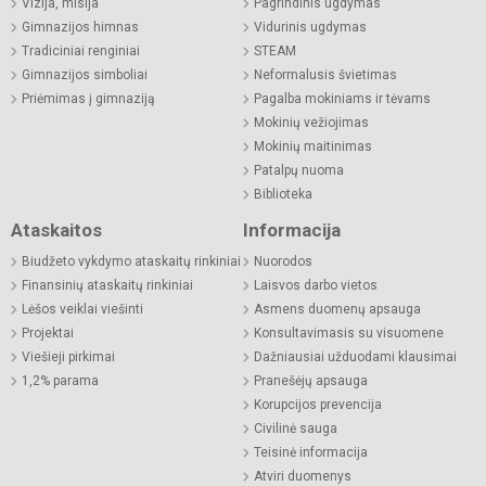
Vizija, misija
Pagrindinis ugdymas
Gimnazijos himnas
Vidurinis ugdymas
Tradiciniai renginiai
STEAM
Gimnazijos simboliai
Neformalusis švietimas
Priėmimas į gimnaziją
Pagalba mokiniams ir tėvams
Mokinių vežiojimas
Mokinių maitinimas
Patalpų nuoma
Biblioteka
Ataskaitos
Informacija
Biudžeto vykdymo ataskaitų rinkiniai
Nuorodos
Finansinių ataskaitų rinkiniai
Laisvos darbo vietos
Lėšos veiklai viešinti
Asmens duomenų apsauga
Projektai
Konsultavimasis su visuomene
Viešieji pirkimai
Dažniausiai užduodami klausimai
1,2% parama
Pranešėjų apsauga
Korupcijos prevencija
Civilinė sauga
Teisinė informacija
Atviri duomenys