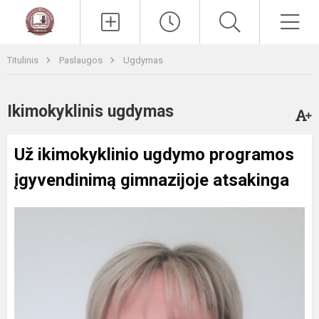
Paieška
Men
Titulinis
Paslaugos
Ugdymas
Ikimokyklinis ugdymas
Už ikimokyklinio ugdymo programos
įgyvendinimą gimnazijoje atsakinga