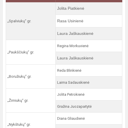
Jolita Piatkienė
Rasa Usinienė
„Spalviukų“ gr.
Laura Jaškauskienė
Regina Morkuvienė
„Paukščiukų“ gr.
Laura Jaškauskienė
Reda Blinkienė
„Boružiukų“ gr.
Laima Sadauskienė
Jolita Petrokienė
„Žirniukų“ gr.
Gražina Juozapaitytė
Diana Gliaudienė
„Nykštukų“ gr.