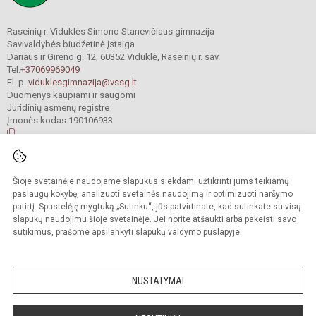
Raseinių r. Viduklės Simono Stanevičiaus gimnazija
Savivaldybės biudžetinė įstaiga
Dariaus ir Girėno g. 12, 60352 Viduklė, Raseinių r. sav.
Tel.
+37069969049
El. p.
viduklesgimnazija@vssg.lt
Duomenys kaupiami ir saugomi
Juridinių asmenų registre
Įmonės kodas 190106933
© 2022. Raseinių r. Viduklės Simono Stanevičiaus gimnazija. Visos teisės
Šioje svetainėje naudojame slapukus siekdami užtikrinti jums teikiamų
saugomos.
Kopijuoti turinį be raštiško gimnazijos sutikimo griežtai draudžiama.
paslaugų kokybę, analizuoti svetainės naudojimą ir optimizuoti naršymo
patirtį. Spustelėję mygtuką „Sutinku“, jūs patvirtinate, kad sutinkate su visų
Prieinamumo paraiška
Slapukų valdymas
slapukų naudojimu šioje svetainėje. Jei norite atšaukti arba pakeisti savo
sutikimus, prašome apsilankyti
slapukų valdymo puslapyje
.
Sumanus būdas atnaujinti
mokyklos interneto
svetainę
NUSTATYMAI