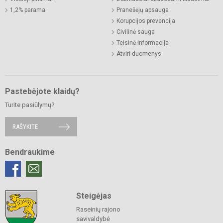
1,2% parama
Pranešėjų apsauga
Korupcijos prevencija
Civilinė sauga
Teisinė informacija
Atviri duomenys
Pastebėjote klaidų?
Turite pasiūlymų?
RAŠYKITE
Bendraukime
Steigėjas
Raseinių rajono
savivaldybė