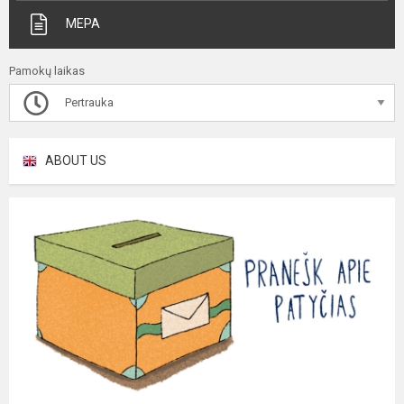
MEPA
Pamokų laikas
Pertrauka
ABOUT US