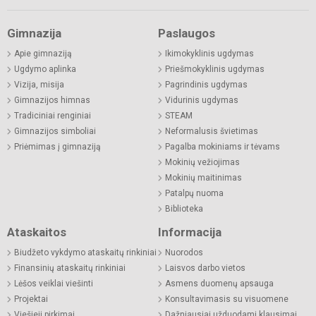
Gimnazija
Paslaugos
Apie gimnaziją
Ikimokyklinis ugdymas
Ugdymo aplinka
Priešmokyklinis ugdymas
Vizija, misija
Pagrindinis ugdymas
Gimnazijos himnas
Vidurinis ugdymas
Tradiciniai renginiai
STEAM
Gimnazijos simboliai
Neformalusis švietimas
Priėmimas į gimnaziją
Pagalba mokiniams ir tėvams
Mokinių vežiojimas
Mokinių maitinimas
Patalpų nuoma
Biblioteka
Ataskaitos
Informacija
Biudžeto vykdymo ataskaitų rinkiniai
Nuorodos
Finansinių ataskaitų rinkiniai
Laisvos darbo vietos
Lėšos veiklai viešinti
Asmens duomenų apsauga
Projektai
Konsultavimasis su visuomene
Viešieji pirkimai
Dažniausiai užduodami klausimai