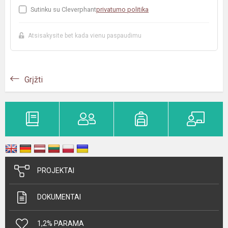
Sutinku su Cleverphant
privatumo politika
Atsisakysite bet kada vienu paspaudimu
Grįžti
PROJEKTAI
DOKUMENTAI
1,2% PARAMA