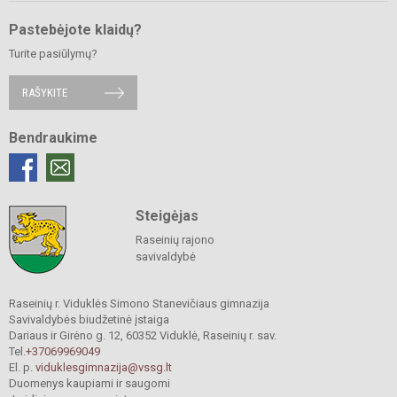
Pastebėjote klaidų?
Turite pasiūlymų?
RAŠYKITE
Bendraukime
Steigėjas
Raseinių rajono
savivaldybė
Raseinių r. Viduklės Simono Stanevičiaus gimnazija
Savivaldybės biudžetinė įstaiga
Dariaus ir Girėno g. 12, 60352 Viduklė, Raseinių r. sav.
Tel.
+37069969049
El. p.
viduklesgimnazija@vssg.lt
Duomenys kaupiami ir saugomi