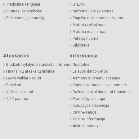
Tradiciniai renginiai
STEAM
Gimnazijos simboliai
Neformalusis švietimas
Priėmimas į gimnaziją
Pagalba mokiniams ir tėvams
Mokinių vežiojimas
Mokinių maitinimas
Patalpų nuoma
Biblioteka
Ataskaitos
Informacija
Biudžeto vykdymo ataskaitų rinkiniai
Nuorodos
Finansinių ataskaitų rinkiniai
Laisvos darbo vietos
Lėšos veiklai viešinti
Asmens duomenų apsauga
Projektai
Konsultavimasis su visuomene
Viešieji pirkimai
Dažniausiai užduodami klausimai
1,2% parama
Pranešėjų apsauga
Korupcijos prevencija
Civilinė sauga
Teisinė informacija
Atviri duomenys