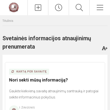
Paieška
Men
Titulinis
Svetainės informacijos atnaujinimų
prenumerata
KARTĄ PER SAVAITĘ
Nori sekti mūsų informaciją?
Gaukite kiekvieną savaitę atnaujinimų santrauką ir patogiai
sekite informacinius pokyčius.
1 ŽINGSNIS