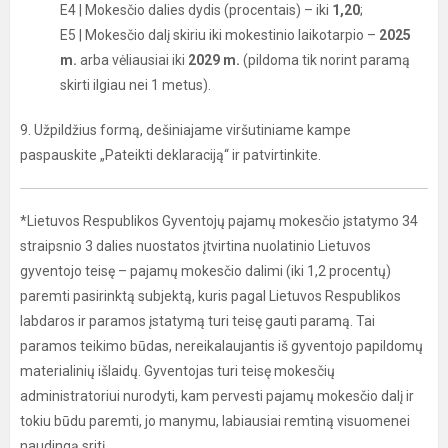
E4 | Mokesčio dalies dydis (procentais) – iki
1,20
;
E5 | Mokesčio dalį skiriu iki mokestinio laikotarpio –
2025
m.
arba vėliausiai iki
2029 m.
(pildoma tik norint paramą
skirti ilgiau nei 1 metus).
9. Užpildžius formą, dešiniajame viršutiniame kampe
paspauskite „Pateikti deklaraciją“ ir patvirtinkite.
*Lietuvos Respublikos Gyventojų pajamų mokesčio įstatymo 34
straipsnio 3 dalies nuostatos įtvirtina nuolatinio Lietuvos
gyventojo teisę – pajamų mokesčio dalimi (iki 1,2 procentų)
paremti pasirinktą subjektą, kuris pagal Lietuvos Respublikos
labdaros ir paramos įstatymą turi teisę gauti paramą. Tai
paramos teikimo būdas, nereikalaujantis iš gyventojo papildomų
materialinių išlaidų. Gyventojas turi teisę mokesčių
administratoriui nurodyti, kam pervesti pajamų mokesčio dalį ir
tokiu būdu paremti, jo manymu, labiausiai remtiną visuomenei
naudingą sritį.