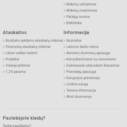
Mokinių vežiojimas
Mokinių maitinimas
Patalpų nuoma
Biblioteka
Ataskaitos
Informacija
Biudžeto vykdymo ataskaitų rinkiniai
Nuorodos
Finansinių ataskaitų rinkiniai
Laisvos darbo vietos
Lėšos veiklai viešinti
Asmens duomenų apsauga
Projektai
Konsultavimasis su visuomene
Viešieji pirkimai
Dažniausiai užduodami klausimai
1,2% parama
Pranešėjų apsauga
Korupcijos prevencija
Civilinė sauga
Teisinė informacija
Atviri duomenys
Pastebėjote klaidų?
Turite pasiūlymų?