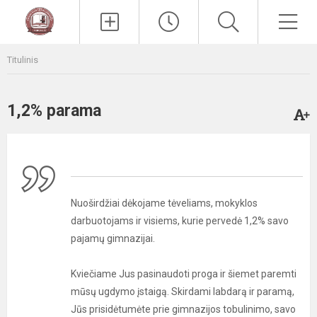
Paieška
Men
Titulinis
1,2% parama
Nuoširdžiai dėkojame tėveliams, mokyklos
darbuotojams ir visiems, kurie pervedė 1,2% savo
pajamų gimnazijai.
Kviečiame Jus pasinaudoti proga ir šiemet paremti
mūsų ugdymo įstaigą. Skirdami labdarą ir paramą,
Jūs prisidėtumėte prie gimnazijos tobulinimo, savo