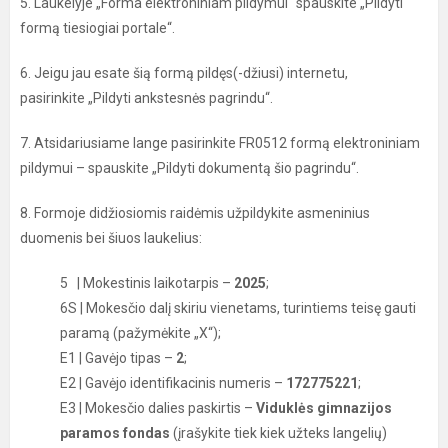
5. Laukelyje „Forma elektroniniam pildymui“ spauskite „Pildyti
formą tiesiogiai portale“.
6. Jeigu jau esate šią formą pildęs(-džiusi) internetu,
pasirinkite „Pildyti ankstesnės pagrindu“.
7. Atsidariusiame lange pasirinkite FR0512 formą elektroniniam
pildymui – spauskite „Pildyti dokumentą šio pagrindu“.
8. Formoje didžiosiomis raidėmis užpildykite asmeninius
duomenis bei šiuos laukelius:
5 | Mokestinis laikotarpis –
2025
;
6S | Mokesčio dalį skiriu vienetams, turintiems teisę gauti
paramą (pažymėkite „X“);
E1 | Gavėjo tipas –
2
;
E2 | Gavėjo identifikacinis numeris –
172775221
;
E3 | Mokesčio dalies paskirtis –
Viduklės gimnazijos
paramos fondas
(įrašykite tiek kiek užteks langelių)