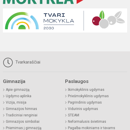
Tvarkaraščiai
Gimnazija
Paslaugos
Apie gimnaziją
Ikimokyklinis ugdymas
Ugdymo aplinka
Priešmokyklinis ugdymas
Vizija, misija
Pagrindinis ugdymas
Gimnazijos himnas
Vidurinis ugdymas
Tradiciniai renginiai
STEAM
Gimnazijos simboliai
Neformalusis švietimas
Priėmimas į gimnaziją
Pagalba mokiniams ir tėvams