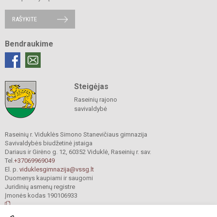
RAŠYKITE
Bendraukime
Steigėjas
Raseinių rajono
savivaldybė
Raseinių r. Viduklės Simono Stanevičiaus gimnazija
Savivaldybės biudžetinė įstaiga
Dariaus ir Girėno g. 12, 60352 Viduklė, Raseinių r. sav.
Tel.
+37069969049
El. p.
viduklesgimnazija@vssg.lt
Duomenys kaupiami ir saugomi
Juridinių asmenų registre
Įmonės kodas 190106933