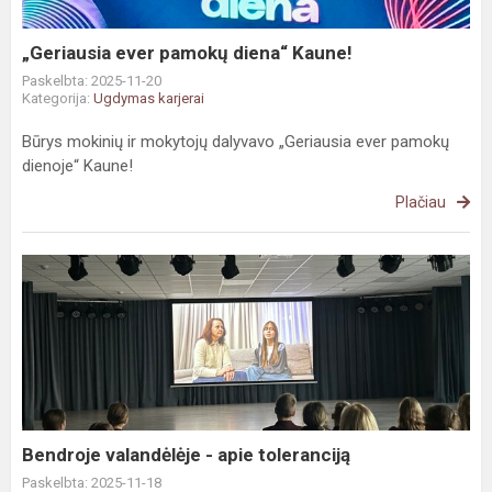
„Geriausia ever pamokų diena“ Kaune!
Paskelbta: 2025-11-20
Kategorija:
Ugdymas karjerai
Būrys mokinių ir mokytojų dalyvavo „Geriausia ever pamokų
dienoje“ Kaune!
Plačiau
Bendroje
valandėlėje
-
apie
toleranciją
Bendroje valandėlėje - apie toleranciją
Paskelbta: 2025-11-18