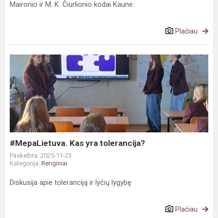
Maironio ir M. K. Čiurlionio kodai Kaune.
Plačiau
#MepaLietuva.
Kas
yra
tolerancija?
#MepaLietuva. Kas yra tolerancija?
Paskelbta: 2025-11-23
Kategorija:
Renginiai
Diskusija apie toleranciją ir lyčių lygybę
Plačiau