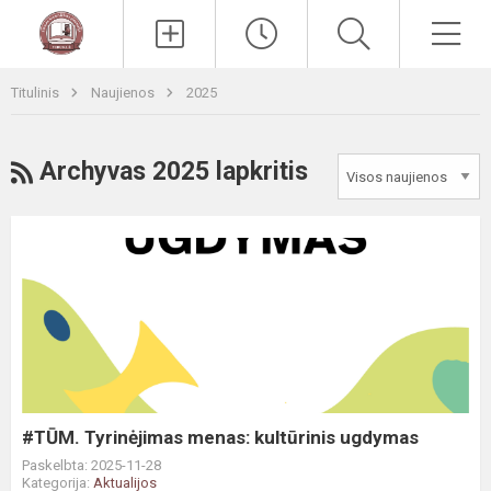
Paieška
Men
Titulinis
Naujienos
2025
RSS
Archyvas 2025 lapkritis
#TŪM.
Tyrinėjimas
menas:
kultūrinis
ugdymas
#TŪM. Tyrinėjimas menas: kultūrinis ugdymas
Paskelbta: 2025-11-28
Kategorija:
Aktualijos