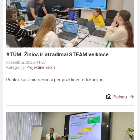
#TŪM.
Žinios
ir
atradimai
STEAM
veiklose
#TŪM. Žinios ir atradimai STEAM veiklose
Paskelbta: 2025-11-27
Kategorija:
Projektinė veikla
Penktokai žinių sėmėsi per praktines edukacijas.
Plačiau
#TŪM
„Mokytojų
klubas“
intesyvina