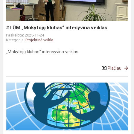
veiklas
#TŪM „Mokytojų klubas“ intesyvina veiklas
Paskelbta: 2025-11-24
Kategorija:
Projektinė veikla
,,Mokytojų klubas” intensyvina veiklas.
Plačiau
Dalyvaujame
tarptautinėje
GLOBE
programoje