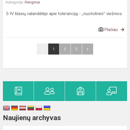
Kategorija:
Renginiai
5-IV klasių valandėlėje apie toleranciją - ,,nuotolinės” viešnios.
Plačiau
1
2
3
Naujienų archyvas