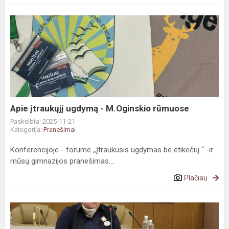
Apie
įtraukųjį
ugdymą
-
M.Oginskio
rūmuose
Apie įtraukųjį ugdymą - M.Oginskio rūmuose
Paskelbta: 2025-11-21
Kategorija:
Pranešimai
Konferencijoje - forume ,,Įtraukusis ugdymas be etikečių “ -ir
mūsų gimnazijos pranešimas....
Plačiau
Konferencijoje
pasidalinta