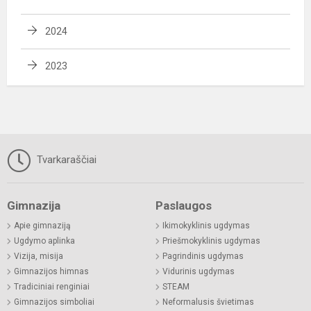
2024
2023
Tvarkaraščiai
Gimnazija
Paslaugos
Apie gimnaziją
Ikimokyklinis ugdymas
Ugdymo aplinka
Priešmokyklinis ugdymas
Vizija, misija
Pagrindinis ugdymas
Gimnazijos himnas
Vidurinis ugdymas
Tradiciniai renginiai
STEAM
Gimnazijos simboliai
Neformalusis švietimas