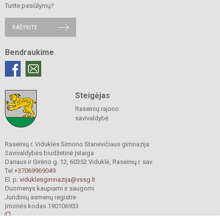
Turite pasiūlymų?
RAŠYKITE
Bendraukime
Steigėjas
Raseinių rajono
savivaldybė
Raseinių r. Viduklės Simono Stanevičiaus gimnazija
Savivaldybės biudžetinė įstaiga
Dariaus ir Girėno g. 12, 60352 Viduklė, Raseinių r. sav.
Tel.
+37069969049
El. p.
viduklesgimnazija@vssg.lt
Duomenys kaupiami ir saugomi
Juridinių asmenų registre
Įmonės kodas 190106933