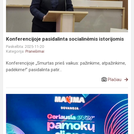
socialinėmis
istorijomis
Konferencijoje pasidalinta socialinėmis istorijomis
Paskelbta: 2025-11-20
Kategorija:
Pranešimai
Konferencijoje „Smurtas prieš vaikus: pažinkime, atpažinkime,
padėkime!” pasidalinta patir...
Plačiau
„Geriausia
ever
pamokų
diena“
Kaune!