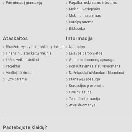
Priėmimas į gimnaziją
Pagalba mokiniams ir tėvams
Mokinių vežiojimas
Mokinių maitinimas
Patalpų nuoma
Biblioteka
Ataskaitos
Informacija
Biudžeto vykdymo ataskaitų rinkiniai
Nuorodos
Finansinių ataskaitų rinkiniai
Laisvos darbo vietos
Lėšos veiklai viešinti
Asmens duomenų apsauga
Projektai
Konsultavimasis su visuomene
Viešieji pirkimai
Dažniausiai užduodami klausimai
1,2% parama
Pranešėjų apsauga
Korupcijos prevencija
Civilinė sauga
Teisinė informacija
Atviri duomenys
Pastebėjote klaidų?