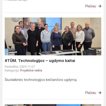
Plačiau
#TŪM.
Technologijos
–
ugdymo
kaitai
#TŪM. Technologijos – ugdymo kaitai
Paskelbta: 2025-11-27
Kategorija:
Projektinė veikla
Šiuolaikinės technologijos keičiančios ugdymą.
Plačiau