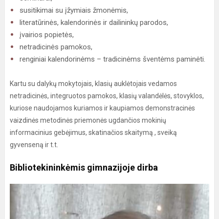
susitikimai su įžymiais žmonėmis,
literatūrinės, kalendorinės ir dailininkų parodos,
įvairios popietės,
netradicinės pamokos,
renginiai kalendorinėms – tradicinėms šventėms paminėti.
Kartu su dalykų mokytojais, klasių auklėtojais vedamos
netradicinės, integruotos pamokos, klasių valandėlės, stovyklos,
kuriose naudojamos kuriamos ir kaupiamos demonstracinės
vaizdinės metodinės priemonės ugdančios mokinių
informacinius gebėjimus, skatinačios skaitymą , sveiką
gyvenseną ir t.t.
Bibliotekininkėmis gimnazijoje dirba