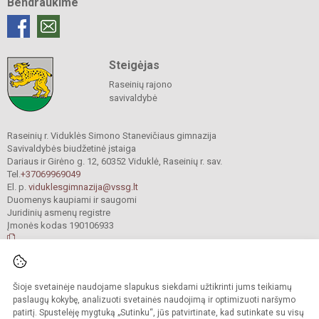
Bendraukime
Steigėjas
Raseinių rajono
savivaldybė
Raseinių r. Viduklės Simono Stanevičiaus gimnazija
Savivaldybės biudžetinė įstaiga
Dariaus ir Girėno g. 12, 60352 Viduklė, Raseinių r. sav.
Tel.
+37069969049
El. p.
viduklesgimnazija@vssg.lt
Duomenys kaupiami ir saugomi
Juridinių asmenų registre
Įmonės kodas 190106933
© 2022. Raseinių r. Viduklės Simono Stanevičiaus gimnazija. Visos teisės
Šioje svetainėje naudojame slapukus siekdami užtikrinti jums teikiamų
saugomos.
Kopijuoti turinį be raštiško gimnazijos sutikimo griežtai draudžiama.
paslaugų kokybę, analizuoti svetainės naudojimą ir optimizuoti naršymo
patirtį. Spustelėję mygtuką „Sutinku“, jūs patvirtinate, kad sutinkate su visų
Prieinamumo paraiška
Slapukų valdymas