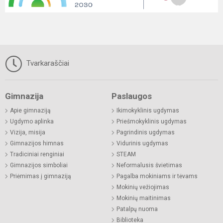
Tvarkaraščiai
Gimnazija
Paslaugos
Apie gimnaziją
Ikimokyklinis ugdymas
Ugdymo aplinka
Priešmokyklinis ugdymas
Vizija, misija
Pagrindinis ugdymas
Gimnazijos himnas
Vidurinis ugdymas
Tradiciniai renginiai
STEAM
Gimnazijos simboliai
Neformalusis švietimas
Priėmimas į gimnaziją
Pagalba mokiniams ir tėvams
Mokinių vežiojimas
Mokinių maitinimas
Patalpų nuoma
Biblioteka