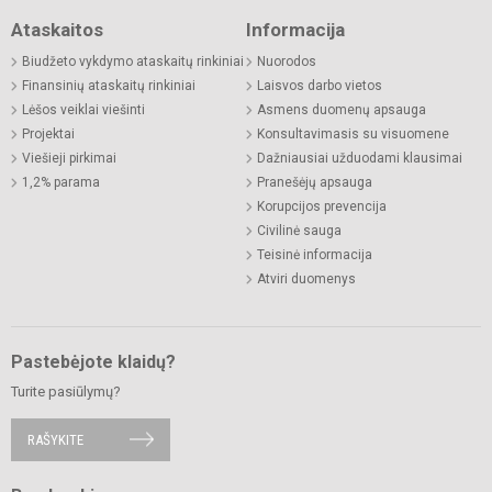
Ataskaitos
Informacija
Biudžeto vykdymo ataskaitų rinkiniai
Nuorodos
Finansinių ataskaitų rinkiniai
Laisvos darbo vietos
Lėšos veiklai viešinti
Asmens duomenų apsauga
Projektai
Konsultavimasis su visuomene
Viešieji pirkimai
Dažniausiai užduodami klausimai
1,2% parama
Pranešėjų apsauga
Korupcijos prevencija
Civilinė sauga
Teisinė informacija
Atviri duomenys
Pastebėjote klaidų?
Turite pasiūlymų?
RAŠYKITE