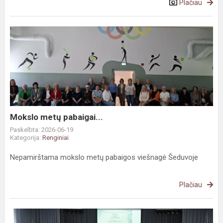
Plačiau
Mokslo
metų
pabaigai...
Mokslo metų pabaigai...
Paskelbta: 2026-06-19
Kategorija:
Renginiai
Nepamirštama mokslo metų pabaigos viešnagė Šeduvoje
Plačiau
Su