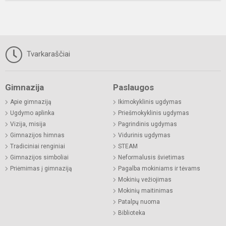
Tvarkaraščiai
Gimnazija
Paslaugos
Apie gimnaziją
Ikimokyklinis ugdymas
Ugdymo aplinka
Priešmokyklinis ugdymas
Vizija, misija
Pagrindinis ugdymas
Gimnazijos himnas
Vidurinis ugdymas
Tradiciniai renginiai
STEAM
Gimnazijos simboliai
Neformalusis švietimas
Priėmimas į gimnaziją
Pagalba mokiniams ir tėvams
Mokinių vežiojimas
Mokinių maitinimas
Patalpų nuoma
Biblioteka