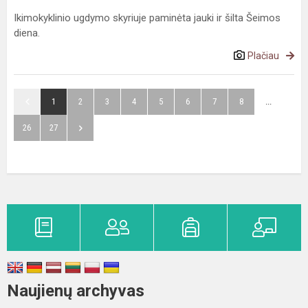
Ikimokyklinio ugdymo skyriuje paminėta jauki ir šilta Šeimos
diena.
Plačiau
1
2
3
4
5
6
7
8
...
26
27
Naujienų archyvas