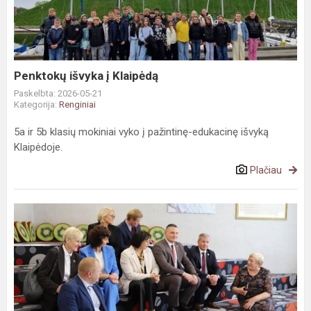
Klaipėdą
Penktokų išvyka į Klaipėdą
Paskelbta: 2026-05-21
Kategorija:
Renginiai
5a ir 5b klasių mokiniai vyko į pažintinę-edukacinę išvyką
Klaipėdoje.
Plačiau
Gimnazijoje
Švietimo,
mokslo
ir
sporto
ministrė