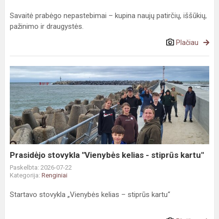
Savaitė prabėgo nepastebimai – kupina naujų patirčių, iššūkių,
pažinimo ir draugystės.
Plačiau
Prasidėjo
stovykla
"Vienybės
kelias
-
stiprūs
kartu"
Prasidėjo stovykla "Vienybės kelias - stiprūs kartu"
Paskelbta: 2026-07-22
Kategorija:
Renginiai
Startavo stovykla „Vienybės kelias – stiprūs kartu“