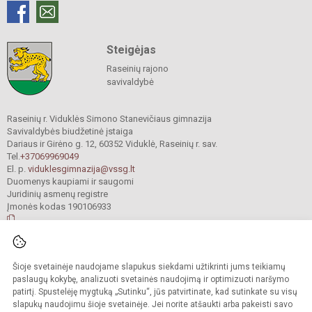
Steigėjas
Raseinių rajono
savivaldybė
Raseinių r. Viduklės Simono Stanevičiaus gimnazija
Savivaldybės biudžetinė įstaiga
Dariaus ir Girėno g. 12, 60352 Viduklė, Raseinių r. sav.
Tel.
+37069969049
El. p.
viduklesgimnazija@vssg.lt
Duomenys kaupiami ir saugomi
Juridinių asmenų registre
Įmonės kodas 190106933
© 2022. Raseinių r. Viduklės Simono Stanevičiaus gimnazija. Visos teisės
Šioje svetainėje naudojame slapukus siekdami užtikrinti jums teikiamų
saugomos.
Kopijuoti turinį be raštiško gimnazijos sutikimo griežtai draudžiama.
paslaugų kokybę, analizuoti svetainės naudojimą ir optimizuoti naršymo
patirtį. Spustelėję mygtuką „Sutinku“, jūs patvirtinate, kad sutinkate su visų
Prieinamumo paraiška
Slapukų valdymas
slapukų naudojimu šioje svetainėje. Jei norite atšaukti arba pakeisti savo