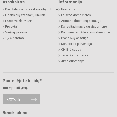
Ataskaitos
Informacija
Biudžeto vykdymo ataskaitų rinkiniai
Nuorodos
Finansinių ataskaitų rinkiniai
Laisvos darbo vietos
Lėšos veiklai viešinti
Asmens duomenų apsauga
Projektai
Konsultavimasis su visuomene
Viešieji pirkimai
Dažniausiai užduodami klausimai
1,2% parama
Pranešėjų apsauga
Korupcijos prevencija
Civilinė sauga
Teisinė informacija
Atviri duomenys
Pastebėjote klaidų?
Turite pasiūlymų?
RAŠYKITE
Bendraukime