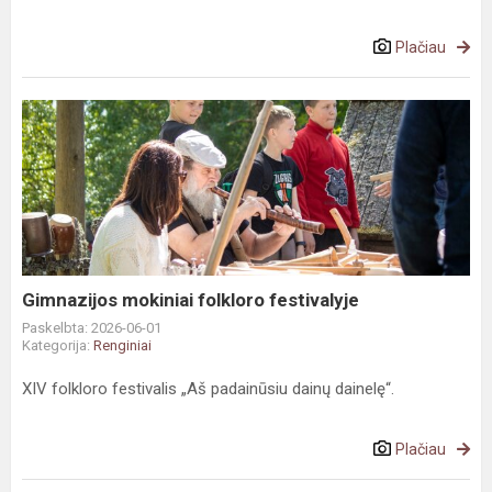
Plačiau
Gimnazijos
mokiniai
folkloro
festivalyje
Gimnazijos mokiniai folkloro festivalyje
Paskelbta: 2026-06-01
Kategorija:
Renginiai
XIV folkloro festivalis „Aš padainūsiu dainų dainelę“.
Plačiau