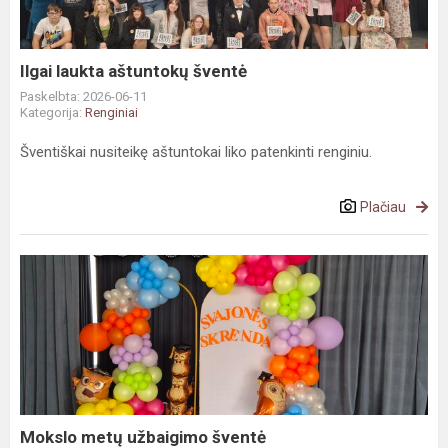
Ilgai laukta aštuntokų šventė
Paskelbta: 2026-06-11
Kategorija:
Renginiai
Šventiškai nusiteikę aštuntokai liko patenkinti renginiu.
Plačiau
Mokslo
metų
užbaigimo
šventė
Mokslo metų užbaigimo šventė