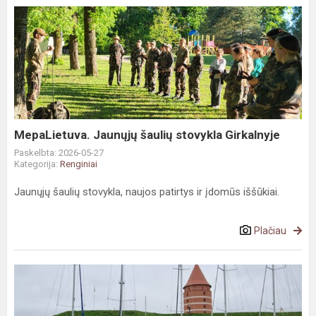
MepaLietuva.
Jaunųjų
šaulių
stovykla
Girkalnyje
MepaLietuva. Jaunųjų šaulių stovykla Girkalnyje
Paskelbta: 2026-05-27
Kategorija:
Renginiai
Jaunųjų šaulių stovykla, naujos patirtys ir įdomūs iššūkiai.
Plačiau
Penktokų
išvyka
į