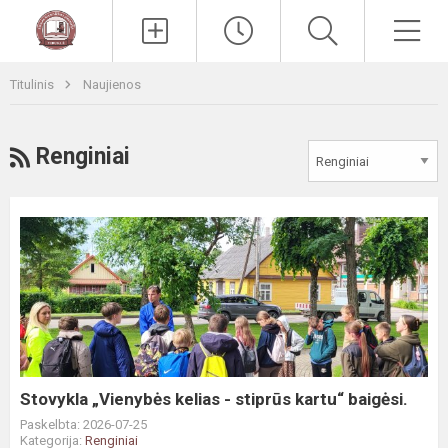
Paieška
Men
Titulinis
Naujienos
RSS
Renginiai
Stovykla
„Vienybės
kelias
-
stiprūs
kartu“
baigėsi.
Stovykla „Vienybės kelias - stiprūs kartu“ baigėsi.
Paskelbta: 2026-07-25
Kategorija:
Renginiai