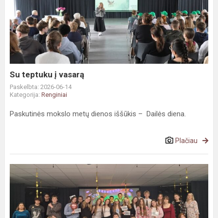
teptuku
į
vasarą
Su teptuku į vasarą
Paskelbta: 2026-06-14
Kategorija:
Renginiai
Paskutinės mokslo metų dienos iššūkis – Dailės diena.
Plačiau
Ilgai
laukta
aštuntokų
šventė