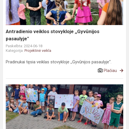
,,Gyvūnijos
pasaulyje"
Antradienio veiklos stovykloje ,,Gyvūnijos
pasaulyje"
Paskelbta: 2024-06-18
Kategorija:
Projektinė veikla
Pradinukai tęsia veiklas stovykloje ,,Gyvūnijos pasaulyje“.
Plačiau
Vasaros
stovykla