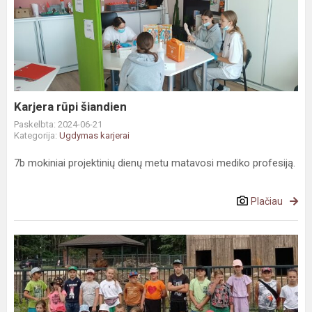
rūpi
šiandien
Karjera rūpi šiandien
Paskelbta: 2024-06-21
Kategorija:
Ugdymas karjerai
7b mokiniai projektinių dienų metu matavosi mediko profesiją.
Plačiau
Stovyklautojų
išvyka
į
Kauną