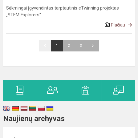
Sėkmingai įgyvendintas tarptautinis eTwinning projektas
„STEM Explorers".
Plačiau
1
2
3
Naujienų archyvas