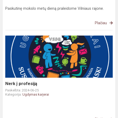
Paskutinę mokslo metų dieną praleidome Vilniaus rajone.
Plačiau
Nerk
į
profesiją
Nerk į profesiją
Paskelbta: 2024-06-25
Kategorija:
Ugdymas karjerai