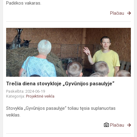
Padėkos vakaras.
Plačiau
Trečia
diena
stovykloje
„Gyvūnijos
pasaulyje“
Trečia diena stovykloje „Gyvūnijos pasaulyje“
Paskelbta: 2024-06-19
Kategorija:
Projektinė veikla
Stovykla „Gyvūnijos pasaulyje“ toliau tęsia suplanuotas
veiklas.
Plačiau