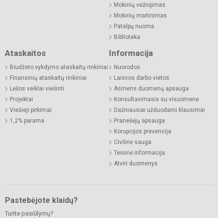
Mokinių vežiojimas
Mokinių maitinimas
Patalpų nuoma
Biblioteka
Ataskaitos
Informacija
Biudžeto vykdymo ataskaitų rinkiniai
Nuorodos
Finansinių ataskaitų rinkiniai
Laisvos darbo vietos
Lėšos veiklai viešinti
Asmens duomenų apsauga
Projektai
Konsultavimasis su visuomene
Viešieji pirkimai
Dažniausiai užduodami klausimai
1,2% parama
Pranešėjų apsauga
Korupcijos prevencija
Civilinė sauga
Teisinė informacija
Atviri duomenys
Pastebėjote klaidų?
Turite pasiūlymų?