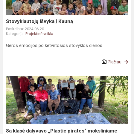
Stovyklautojų išvyka į Kauną
Paskelbta: 2024-06-20
Kategorija:
Projektinė veikla
Geros emocijos po ketvirtosios stovyklos dienos.
Plačiau
8a
klasė
dalyvavo
,,Plastic
pirates“
moksliniame
tyrime
8a klasė dalyvavo ,,Plastic pirates“ moksliniame