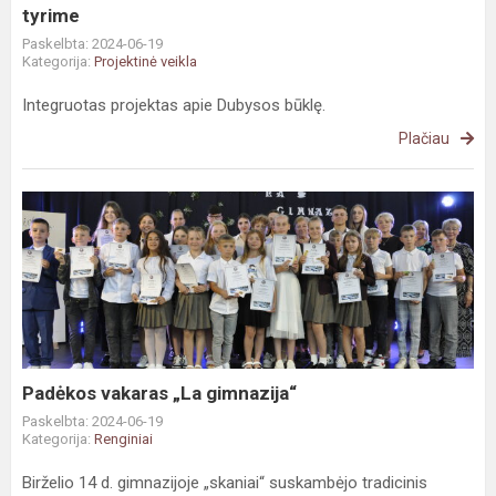
tyrime
Paskelbta: 2024-06-19
Kategorija:
Projektinė veikla
Integruotas projektas apie Dubysos būklę.
Plačiau
Padėkos
vakaras
„La
gimnazija“
Padėkos vakaras „La gimnazija“
Paskelbta: 2024-06-19
Kategorija:
Renginiai
Birželio 14 d. gimnazijoje „skaniai“ suskambėjo tradicinis