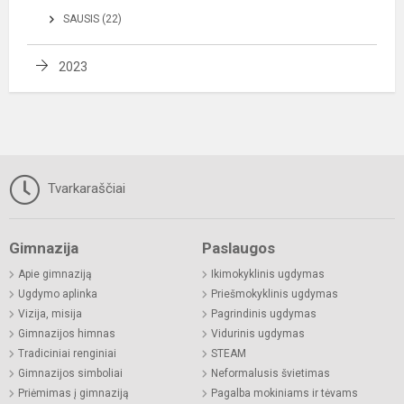
SAUSIS (22)
2023
Tvarkaraščiai
Gimnazija
Paslaugos
Apie gimnaziją
Ikimokyklinis ugdymas
Ugdymo aplinka
Priešmokyklinis ugdymas
Vizija, misija
Pagrindinis ugdymas
Gimnazijos himnas
Vidurinis ugdymas
Tradiciniai renginiai
STEAM
Gimnazijos simboliai
Neformalusis švietimas
Priėmimas į gimnaziją
Pagalba mokiniams ir tėvams