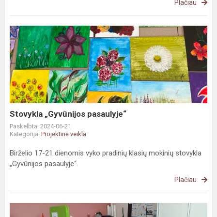
Plačiau
Stovykla
„Gyvūnijos
pasaulyje“
Stovykla „Gyvūnijos pasaulyje“
Paskelbta: 2024-06-21
Kategorija:
Projektinė veikla
Birželio 17-21 dienomis vyko pradinių klasių mokinių stovykla
„Gyvūnijos pasaulyje“.
Plačiau
Karjera