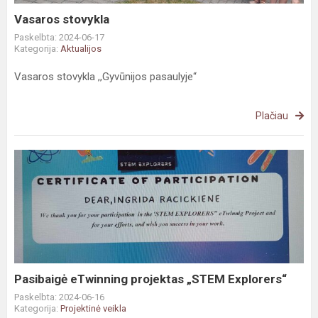
Vasaros stovykla
Paskelbta: 2024-06-17
Kategorija:
Aktualijos
Vasaros stovykla ,,Gyvūnijos pasaulyje“
Plačiau
Pasibaigė
eTwinning
projektas
„STEM
Explorers“
Pasibaigė eTwinning projektas „STEM Explorers“
Paskelbta: 2024-06-16
Kategorija:
Projektinė veikla