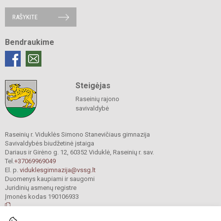
RAŠYKITE
Bendraukime
Steigėjas
Raseinių rajono
savivaldybė
Raseinių r. Viduklės Simono Stanevičiaus gimnazija
Savivaldybės biudžetinė įstaiga
Dariaus ir Girėno g. 12, 60352 Viduklė, Raseinių r. sav.
Tel.
+37069969049
El. p.
viduklesgimnazija@vssg.lt
Duomenys kaupiami ir saugomi
Juridinių asmenų registre
Įmonės kodas 190106933