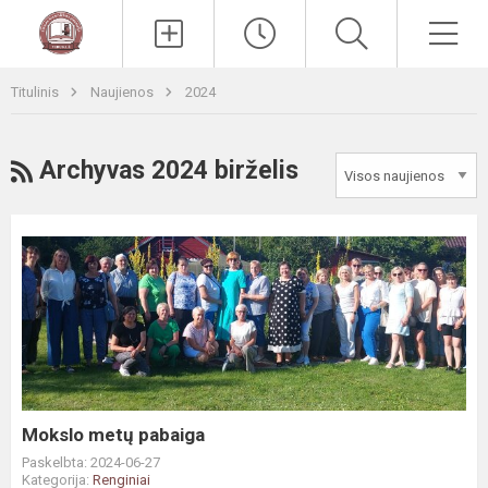
Paieška
Men
Titulinis
Naujienos
2024
RSS
Archyvas 2024 birželis
Mokslo
metų
pabaiga
Mokslo metų pabaiga
Paskelbta: 2024-06-27
Kategorija:
Renginiai