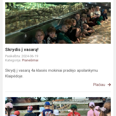
Skrydis
į
vasarą!
Skrydis į vasarą!
Paskelbta: 2024-06-19
Kategorija:
Pranešimai
Skrydį į vasarą 4a klasės mokiniai pradėjo apsilankymu
Klaipėdoje.
Plačiau
Antradienio
veiklos
stovykloje