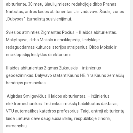
abiturientė. 30 metų Šiaulių miesto redakcijoje dirbo Pranas
Narbutas, antros laidos abiturientas. Jis vadovavo Šiaulių zonos
„Dubysos“ žurnalistų susivienijimui.
Šviesios atminties Zigmantas Pocius – II laidos abiturientas.
Mokytojavo, dirbo Mokslo ir enciklopedijų leidykloje
redaguodamas kultūros istorijos straipsnius. Dirbo Mokslo ir
enciklopedijų leidyklos direktoriumi.
II laidos abiturientas Zigmas Žukauskis – inžinierius
geodezininkas. Dalyvavo statant Kauno HE. Yra Kauno žemaičių
bendrijos pirmininkas.
Algirdas Smilgevičius, II laidos abiturientas, – inžinierius
elektromechanikas. Technikos mokslų habilituotas daktaras,
VTU automatikos katedros profesorius. Taigi, antroji abiturientų
laida Lietuvai davė daugiausia iškilių, respublikoje žinomų
asmenybių.