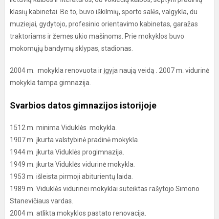
klasių kabinetai. Be to, buvo iškilmių, sporto salės, valgykla, du
muziejai, gydytojo, profesinio orientavimo kabinetas, garažas
traktoriams ir žemės ūkio mašinoms. Prie mokyklos buvo
mokomųjų bandymų sklypas, stadionas.
2004 m. mokykla renovuota ir įgyja naują veidą . 2007 m. vidurinė
mokykla tampa gimnazija.
Svarbios datos gimnazijos istorijoje
1512 m. minima Viduklės mokykla.
1907 m. įkurta valstybinė pradinė mokykla.
1944 m. įkurta Viduklės progimnazija.
1949 m. įkurta Viduklės vidurinė mokykla.
1953 m. išleista pirmoji abiturientų laida.
1989 m. Viduklės vidurinei mokyklai suteiktas rašytojo Simono
Stanevičiaus vardas.
2004 m. atlikta mokyklos pastato renovacija.