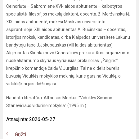
Ceinoriūtė – Sabromienė XVI-laidos abiturientė – kalbotyros
specialistė, filosofijos mokslų daktarė, docentė. B. Meržvinskaitė,
XIX laidos abiturientė, mokėsi Maskvos universiteto
aspirantūroje. XIII laidos abiturientas A. Bučinskas – docentas,
istorijos mokslų kandidatas, dirba Klaipėdos universitete Lakūnu
bandytoju tapo J.Jokubauskas (VIII laidos abiturientas).
Algimantas Kliunka buvo Generalinės prokuratūros organizuoto
nusikalstamumo skyriaus vyriausias prokuroras. „Žalgirio”
krepšinio komandoje žaidė V. Jurgilas. Tai ne didelis būrelis
buvusių Viduklės mokyklos mokinių, kurie garsina Viduklę, o
vidukliškiai jais didžiuojasi.
Naudota literatūra: Alfonsas Mockus "Viduklės Simono
Stanevičiaus vidurinė mokykla" (1995 m.).
Atnaujinta: 2026-05-27
Grįžti