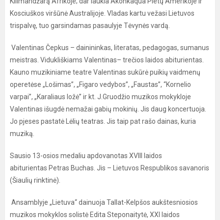
Kilimandžarą Afrikoje; dar laukia Akonkaqua Pietų Amerikoje ir
Kosciuškos viršūnė Australijoje. Vladas kartu vežasi Lietuvos
trispalvę, tuo garsindamas pasaulyje Tėvynės vardą.
Valentinas Čepkus – dainininkas, literatas, pedagogas, sumanus
meistras. Vidukliškiams Valentinas– trečios laidos abiturientas.
Kauno muzikiniame teatre Valentinas sukūrė puikių vaidmenų
operetėse „Lošimas”, „Figaro vedybos”, „Faustas”, “Kornelio
varpai”, „Karaliaus ložė” ir kt. J.Gruodžio muzikos mokykloje
Valentinas išugdė nemažai gabių mokinių. Jis daug koncertuoja.
Jo pjeses pastatė Lėlių teatras. Jis taip pat rašo dainas, kuria
muziką.
Sausio 13-osios medaliu apdovanotas XVIII laidos
abiturientas Petras Buchas. Jis – Lietuvos Respublikos savanoris
(Šiaulių rinktinė).
Ansamblyje „Lietuva“ dainuoja Tallat-Kelpšos aukštesniosios
muzikos mokyklos solistė Edita Steponaitytė, XXI laidos