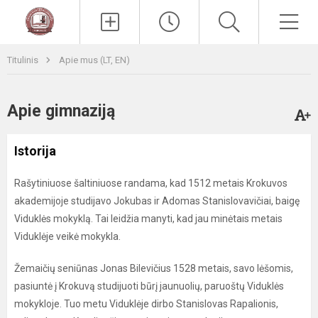
Paieška
Men
Titulinis
Apie mus (LT, EN)
Apie gimnaziją
Istorija
Rašytiniuose šaltiniuose randama, kad 1512 metais Krokuvos
akademijoje studijavo Jokubas ir Adomas Stanislovavičiai, baigę
Viduklės mokyklą. Tai leidžia manyti, kad jau minėtais metais
Viduklėje veikė mokykla.
Žemaičių seniūnas Jonas Bilevičius 1528 metais, savo lėšomis,
pasiuntė į Krokuvą studijuoti būrį jaunuolių, paruoštų Viduklės
mokykloje. Tuo metu Viduklėje dirbo Stanislovas Rapalionis,