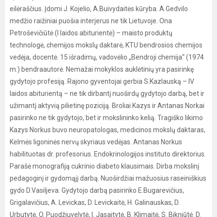
eilėraščius. Įdomi J. Kojelio, A.Buivydaitės kūryba. A.Gedvilo
medžio raižiniai puošia interjerus ne tik Lietuvoje. Ona
Petroševičiūtė (I laidos abiturientė) – maisto produktų
technologė, chemijos mokslų daktarė, KTU bendrosios chemijos
vedėja, docentė. 15 išradimų, vadovėlio „Bendroji chemija“ (1974
m.) bendraautorė. Nemažai mokyklos auklėtinių yra pasirinkę
gydytojo profesiją. Rajono gyventojai gerbia S.Kazlauską – IV
laidos abiturientą – ne tik dirbantį nuoširdų gydytojo darbą, bet ir
užimantį aktyvią pilietinę poziciją. Broliai Kazys ir Antanas Norkai
pasirinko ne tik gydytojo, bet ir mokslininko kelią. Tragiško likimo
Kazys Norkus buvo neuropatologas, medicinos mokslų daktaras,
Kelmės ligoninės nervų skyriaus vedėjas. Antanas Norkus
habilituotas dr. profesorius. Endokrinologijos instituto direktorius.
Parašė monografiją cukrinio diabeto klausimais. Dirba mokslinį
pedagoginį ir gydomąjį darbą. Nuoširdžiai mažuosius raseiniškius
gydo D.Vasiljeva. Gydytojo darbą pasirinko E.Bugarevičius,
Grigalavičius, A. Levickas, D. Levickaitė, H. Galinauskas, D.
Urbutytė, O. Puodžiuvelytė, I. Jasaitytė, B. Klimaitė, S. Bikniūtė. D.