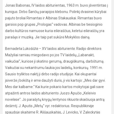
Jonas Babonas, IV laidos abiturientas, 1963 m. buvo įšventintas į
kunigus. Dirbo Šančių parapijos klebonu. Polinkį dvasinei kūrybai
pajuto broliai Rimantas ir Albinas Stakauskai. Rimantas buvo
garsios pop grupės „Prologas“ vadovas. Albinas be tiesioginio
darbo kultūros namuose kuria eilėraščius, keletui eilėraščių yra
parašęs ir muziką. Jie taip pat sukūrė Mokyklos dainą.
Bernadeta Lukošiūtė – XV laidos abiturientė. Radijo direktorė.
Mažyliai ramiau miegodavo po jos TV laidelių „Labanakt,
vaikučiai“, kuriose ji skatino gerumą, draugiškumą, darbštumą.
Vaikučiai su nekantrumu laukia jos laidelių, konkursų. 1991 m.
Sausio tryliktos naktį ji dirbo radijo studijoje. Kai okupantai
įsiveržė į bokštą ir ėmė daužyti duris, ji vis kartojo: „Mes dar gyvi.
Mes dar kalbame.“ Kai kurie pokario kartos mokytojai gali save
atpažinti antros laidos abituriento Juozo Apučio „Keleivio
novelėse“. Jo parašytų knygų lentynos rikiuotė skaičiuoja antrą
dešimtį. J. Aputis „Metų“ vyr. redaktorius. Respublikinėje
spaudoje skaitėme R. Ališauskaitės, J. Levicko, V. Zaleckytės