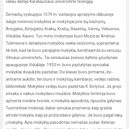
vėliau dėstęs Karaliaučiaus universitete teologiją.
Žemaičių vyskupijos 1579 m. vizitacijos aprašymo išlikusioje
dalyje minimos mokyklos ar mokytojai prie šių bažnyčių:
Ariogalos, Betygalos, Krakių, Kražių, Raseinių, Varnių, Veliuonos,
Viduklės, Kauno. Tuo metu mokytojas buvo Mozūras Andrius.
Tolimesnė ir detalesnė mokyklos veikla nežinoma, suprantama
tik tiek, kad tai buvo parapijinė mokykla, bendraamžė su senuoju
Vilniaus universitetu. Tai seniausias šviesos šaltinis ąžuolynais
apaugusioje Viduklėje. 1933 m. buvo pastatytas specialiai
mokyklai dviaukštis pastatas. Dvi klasės buvo pirmame, dvi -
antrame aukšte, ten buvo ir mokytojų kambarys, vedėjo raštinė,
bibliotekėlė. Mokyklos vedėju buvo paskirtas K. Botyrius. Jis grojo
smuiku ir vaikus mokydavo muzikos. Mokyklos teritorija buvo
aptverta medine tvorele, o mokykla apsodinta, išpuošta gėlynais.
Tuometiniai mokiniai, dabar senukai prisimena, kaip gražiai
atrodė mokykla, kaip jie prižiūrėdavo gėlynus. Jie buvo pagal taką
į mokyklą. Apie mokyklą pasodintas nemažas sodas. Keletas