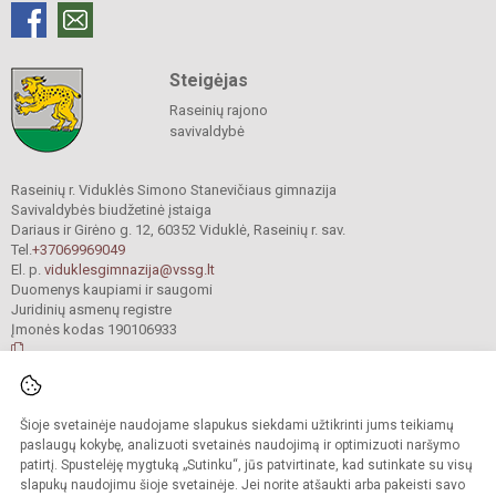
Steigėjas
Raseinių rajono
savivaldybė
Raseinių r. Viduklės Simono Stanevičiaus gimnazija
Savivaldybės biudžetinė įstaiga
Dariaus ir Girėno g. 12, 60352 Viduklė, Raseinių r. sav.
Tel.
+37069969049
El. p.
viduklesgimnazija@vssg.lt
Duomenys kaupiami ir saugomi
Juridinių asmenų registre
Įmonės kodas 190106933
© 2022. Raseinių r. Viduklės Simono Stanevičiaus gimnazija. Visos teisės
Šioje svetainėje naudojame slapukus siekdami užtikrinti jums teikiamų
saugomos.
Kopijuoti turinį be raštiško gimnazijos sutikimo griežtai draudžiama.
paslaugų kokybę, analizuoti svetainės naudojimą ir optimizuoti naršymo
patirtį. Spustelėję mygtuką „Sutinku“, jūs patvirtinate, kad sutinkate su visų
Prieinamumo paraiška
Slapukų valdymas
slapukų naudojimu šioje svetainėje. Jei norite atšaukti arba pakeisti savo