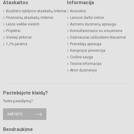
Ataskaitos
Informacija
Biudžeto vykdymo ataskaitų rinkiniai
Nuorodos
Finansinių ataskaitų rinkiniai
Laisvos darbo vietos
Lėšos veiklai viešinti
Asmens duomenų apsauga
Projektai
Konsultavimasis su visuomene
Viešieji pirkimai
Dažniausiai užduodami klausimai
1,2% parama
Pranešėjų apsauga
Korupcijos prevencija
Civilinė sauga
Teisinė informacija
Atviri duomenys
Pastebėjote klaidų?
Turite pasiūlymų?
RAŠYKITE
Bendraukime