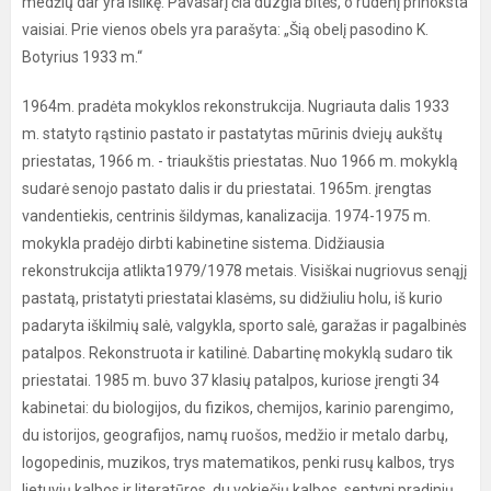
medžių dar yra išlikę. Pavasarį čia dūzgia bitės, o rudenį prinoksta
vaisiai. Prie vienos obels yra parašyta: „Šią obelį pasodino K.
Botyrius 1933 m.“
1964m. pradėta mokyklos rekonstrukcija. Nugriauta dalis 1933
m. statyto rąstinio pastato ir pastatytas mūrinis dviejų aukštų
priestatas, 1966 m. - triaukštis priestatas. Nuo 1966 m. mokyklą
sudarė senojo pastato dalis ir du priestatai. 1965m. įrengtas
vandentiekis, centrinis šildymas, kanalizacija. 1974-1975 m.
mokykla pradėjo dirbti kabinetine sistema. Didžiausia
rekonstrukcija atlikta1979/1978 metais. Visiškai nugriovus senąjį
pastatą, pristatyti priestatai klasėms, su didžiuliu holu, iš kurio
padaryta iškilmių salė, valgykla, sporto salė, garažas ir pagalbinės
patalpos. Rekonstruota ir katilinė. Dabartinę mokyklą sudaro tik
priestatai. 1985 m. buvo 37 klasių patalpos, kuriose įrengti 34
kabinetai: du biologijos, du fizikos, chemijos, karinio parengimo,
du istorijos, geografijos, namų ruošos, medžio ir metalo darbų,
logopedinis, muzikos, trys matematikos, penki rusų kalbos, trys
lietuvių kalbos ir literatūros, du vokiečių kalbos, septyni pradinių