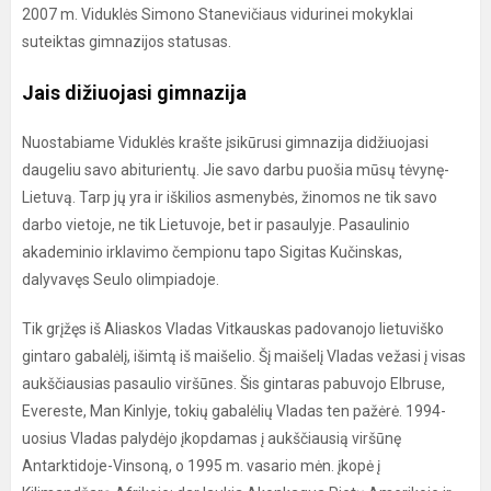
2007 m. Viduklės Simono Stanevičiaus vidurinei mokyklai
suteiktas gimnazijos statusas.
Jais dižiuojasi gimnazija
Nuostabiame Viduklės krašte įsikūrusi gimnazija didžiuojasi
daugeliu savo abiturientų. Jie savo darbu puošia mūsų tėvynę-
Lietuvą. Tarp jų yra ir iškilios asmenybės, žinomos ne tik savo
darbo vietoje, ne tik Lietuvoje, bet ir pasaulyje. Pasaulinio
akademinio irklavimo čempionu tapo Sigitas Kučinskas,
dalyvavęs Seulo olimpiadoje.
Tik grįžęs iš Aliaskos Vladas Vitkauskas padovanojo lietuviško
gintaro gabalėlį, išimtą iš maišelio. Šį maišelį Vladas vežasi į visas
aukščiausias pasaulio viršūnes. Šis gintaras pabuvojo Elbruse,
Evereste, Man Kinlyje, tokių gabalėlių Vladas ten pažėrė. 1994-
uosius Vladas palydėjo įkopdamas į aukščiausią viršūnę
Antarktidoje-Vinsoną, o 1995 m. vasario mėn. įkopė į