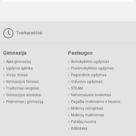
Tvarkaraščiai
Gimnazija
Paslaugos
Apie gimnaziją
Ikimokyklinis ugdymas
Ugdymo aplinka
Priešmokyklinis ugdymas
Vizija, misija
Pagrindinis ugdymas
Gimnazijos himnas
Vidurinis ugdymas
Tradiciniai renginiai
STEAM
Gimnazijos simboliai
Neformalusis švietimas
Priėmimas į gimnaziją
Pagalba mokiniams ir tėvams
Mokinių vežiojimas
Mokinių maitinimas
Patalpų nuoma
Biblioteka