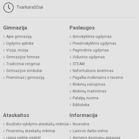
Tvarkaraščiai
Gimnazija
Paslaugos
Apie gimnaziją
Ikimokyklinis ugdymas
Ugdymo aplinka
Priešmokyklinis ugdymas
Vizija, misija
Pagrindinis ugdymas
Gimnazijos himnas
Vidurinis ugdymas
Tradiciniai renginiai
STEAM
Gimnazijos simboliai
Neformalusis švietimas
Priėmimas į gimnaziją
Pagalba mokiniams ir tėvams
Mokinių vežiojimas
Mokinių maitinimas
Patalpų nuoma
Biblioteka
Ataskaitos
Informacija
Biudžeto vykdymo ataskaitų rinkiniai
Nuorodos
Finansinių ataskaitų rinkiniai
Laisvos darbo vietos
Lėšos veiklai viešinti
Asmens duomenų apsauga