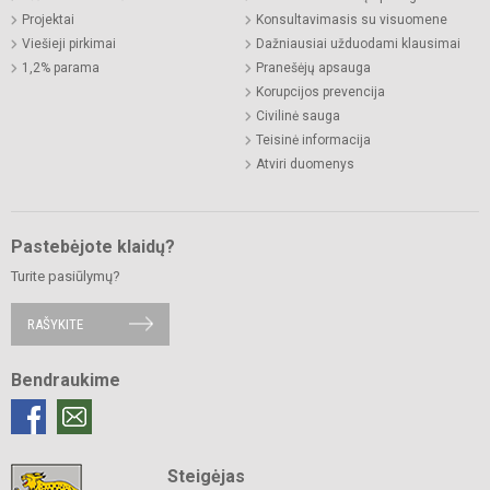
Projektai
Konsultavimasis su visuomene
Viešieji pirkimai
Dažniausiai užduodami klausimai
1,2% parama
Pranešėjų apsauga
Korupcijos prevencija
Civilinė sauga
Teisinė informacija
Atviri duomenys
Pastebėjote klaidų?
Turite pasiūlymų?
RAŠYKITE
Bendraukime
Steigėjas