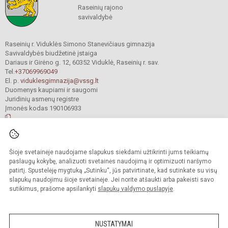
Raseinių rajono
savivaldybė
Raseinių r. Viduklės Simono Stanevičiaus gimnazija
Savivaldybės biudžetinė įstaiga
Dariaus ir Girėno g. 12, 60352 Viduklė, Raseinių r. sav.
Tel.
+37069969049
El. p.
viduklesgimnazija@vssg.lt
Duomenys kaupiami ir saugomi
Juridinių asmenų registre
Įmonės kodas 190106933
© 2022. Raseinių r. Viduklės Simono Stanevičiaus gimnazija. Visos teisės
Šioje svetainėje naudojame slapukus siekdami užtikrinti jums teikiamų
saugomos.
Kopijuoti turinį be raštiško gimnazijos sutikimo griežtai draudžiama.
paslaugų kokybę, analizuoti svetainės naudojimą ir optimizuoti naršymo
patirtį. Spustelėję mygtuką „Sutinku“, jūs patvirtinate, kad sutinkate su visų
Prieinamumo paraiška
Slapukų valdymas
slapukų naudojimu šioje svetainėje. Jei norite atšaukti arba pakeisti savo
sutikimus, prašome apsilankyti
slapukų valdymo puslapyje
.
Sumanus būdas atnaujinti
mokyklos interneto
svetainę
NUSTATYMAI