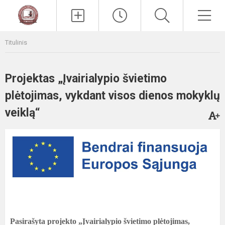
Paieška
Men
Titulinis
Projektas „Įvairialypio švietimo
plėtojimas, vykdant visos dienos mokyklų
veiklą“
Pasirašyta projekto „Įvairialypio švietimo plėtojimas,