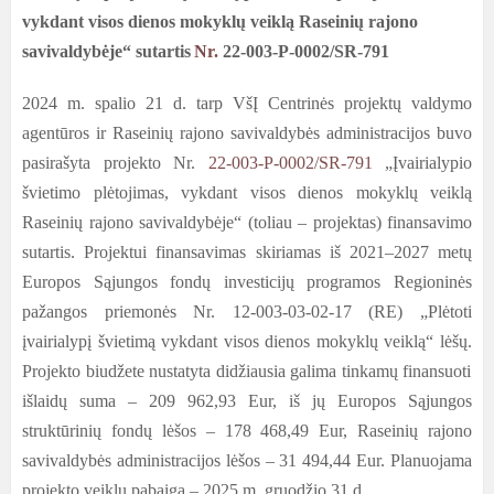
vykdant visos dienos mokyklų veiklą Raseinių rajono
savivaldybėje“ sutartis
Nr.
22-003-P-0002/SR-791
2024 m. spalio 21 d. tarp VšĮ Centrinės projektų valdymo
agentūros ir Raseinių rajono savivaldybės administracijos buvo
pasirašyta projekto Nr.
22-003-P-0002/SR-791
„Įvairialypio
švietimo plėtojimas, vykdant visos dienos mokyklų veiklą
Raseinių rajono savivaldybėje“ (toliau – projektas) finansavimo
sutartis. Projektui finansavimas skiriamas iš 2021–2027 metų
Europos Sąjungos fondų investicijų programos Regioninės
pažangos priemonės Nr. 12-003-03-02-17 (RE) „Plėtoti
įvairialypį švietimą vykdant visos dienos mokyklų veiklą“ lėšų.
Projekto biudžete nustatyta didžiausia galima tinkamų finansuoti
išlaidų suma – 209 962,93 Eur, iš jų Europos Sąjungos
struktūrinių fondų lėšos – 178 468,49 Eur, Raseinių rajono
savivaldybės administracijos lėšos – 31 494,44 Eur. Planuojama
projekto veiklų pabaiga – 2025 m. gruodžio 31 d.