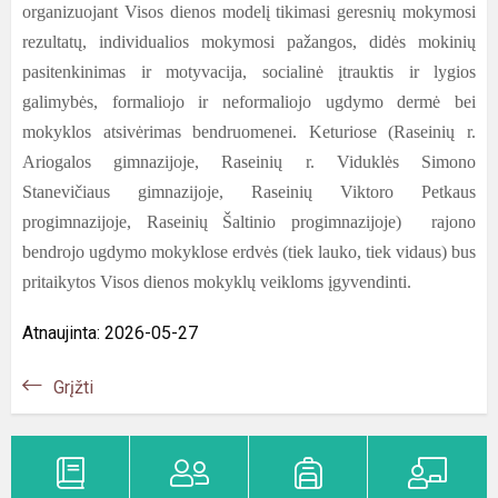
organizuojant Visos dienos modelį tikimasi geresnių mokymosi
rezultatų, individualios mokymosi pažangos, didės mokinių
pasitenkinimas ir motyvacija, socialinė įtrauktis ir lygios
galimybės, formaliojo ir neformaliojo ugdymo dermė bei
mokyklos atsivėrimas bendruomenei. Keturiose (Raseinių r.
Ariogalos gimnazijoje, Raseinių r. Viduklės Simono
Stanevičiaus gimnazijoje, Raseinių Viktoro Petkaus
progimnazijoje, Raseinių Šaltinio progimnazijoje) rajono
bendrojo ugdymo mokyklose erdvės (tiek lauko, tiek vidaus) bus
pritaikytos Visos dienos mokyklų veikloms įgyvendinti.
Atnaujinta: 2026-05-27
Grįžti