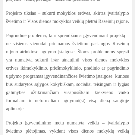
Projekto tikslas –
sukurti mokyklos erdves, skirtas įvairialypio
švietimo ir Visos dienos mokyklos veiklų plėtrai Raseinių rajone.
Pagrindinė problema, kuri sprendžiama įgyvendinant projektą –
ne visiems vienodai prieinamos švietimo paslaugos Raseinių
rajono
atrinktose ugdymo įstaigose. Šioms problemoms spręsti
yra numatyta
sukurti ir/ar atnaujinti visos dienos mokyklos
erdves ikimokyklinio, priešmokyklinio, pradinio ar pagrindinio
ugdymo programas įgyvendinančiose švietimo įstaigose, kuriose
bus sudarytos sąlygos kokybiškam, socialiai teisingam ir lygias
galimybes užtikrinančiam visapusiškam kiekvieno vaiko
formaliam ir neformaliam ugdymui(si) visą dieną saugioje
aplinkoje.
Projekto įgyvendinimo metu numatyta veikla – įvairialypio
švietimo plėtojimas, vykdant visos dienos mokyklų veiklą