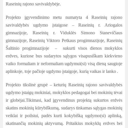
Raseinių rajono savivaldybėje.
Projekto įgyvendinimo metu numatyta 4 Raseinių rajono
savivaldybės ugdymo įstaigose –
Raseinių r. Ariogalos
gimnazijoje, Raseinių r. Viduklės Simono Stanevičiaus
gimnazijoje, Raseinių Viktoro Petkaus progimnazijoje, Raseinių
Šaltinio progimnazijoje – sukurti visos dienos mokyklos
erdves, kuriose bus sudarytos sąlygos visapusiškam kiekvieno
vaiko formaliam ir neformaliam ugdymui(si) visą dieną saugioje
aplinkoje, toje pačioje ugdymo įstaigoje, kurią vaikas ir lanko
.
Projekto tikslinė grupė
– keturių Raseinių rajono savivaldybės
ugdymo įstaigų mokiniai, mokyklos pedagogai bei mokinių tėvai
ir globėjai.Tikimasi, kad įgyvendinus projektą sukurtos erdvės
skatins mokinių kūrybiškumą, sudarys tinkamas sąlygas mokinių
veiklai ir poilsiui, padės kurti kokybišką ugdymo(si) aplinką,
skatinančią mokinių aktyvumą. Pritaikius mokyklų erdves bei