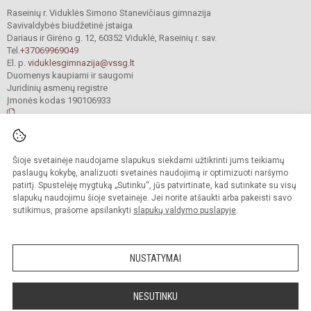
Raseinių r. Viduklės Simono Stanevičiaus gimnazija
Savivaldybės biudžetinė įstaiga
Dariaus ir Girėno g. 12, 60352 Viduklė, Raseinių r. sav.
Tel.
+37069969049
El. p.
viduklesgimnazija@vssg.lt
Duomenys kaupiami ir saugomi
Juridinių asmenų registre
Įmonės kodas 190106933
© 2022. Raseinių r. Viduklės Simono Stanevičiaus gimnazija. Visos teisės
Šioje svetainėje naudojame slapukus siekdami užtikrinti jums teikiamų
saugomos.
Kopijuoti turinį be raštiško gimnazijos sutikimo griežtai draudžiama.
paslaugų kokybę, analizuoti svetainės naudojimą ir optimizuoti naršymo
patirtį. Spustelėję mygtuką „Sutinku“, jūs patvirtinate, kad sutinkate su visų
Prieinamumo paraiška
Slapukų valdymas
slapukų naudojimu šioje svetainėje. Jei norite atšaukti arba pakeisti savo
sutikimus, prašome apsilankyti
slapukų valdymo puslapyje
.
Sumanus būdas atnaujinti
mokyklos interneto
svetainę
NUSTATYMAI
NESUTINKU