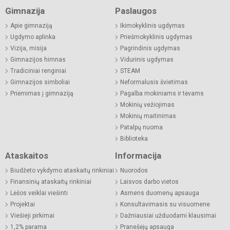
Gimnazija
Paslaugos
Apie gimnaziją
Ikimokyklinis ugdymas
Ugdymo aplinka
Priešmokyklinis ugdymas
Vizija, misija
Pagrindinis ugdymas
Gimnazijos himnas
Vidurinis ugdymas
Tradiciniai renginiai
STEAM
Gimnazijos simboliai
Neformalusis švietimas
Priėmimas į gimnaziją
Pagalba mokiniams ir tėvams
Mokinių vežiojimas
Mokinių maitinimas
Patalpų nuoma
Biblioteka
Ataskaitos
Informacija
Biudžeto vykdymo ataskaitų rinkiniai
Nuorodos
Finansinių ataskaitų rinkiniai
Laisvos darbo vietos
Lėšos veiklai viešinti
Asmens duomenų apsauga
Projektai
Konsultavimasis su visuomene
Viešieji pirkimai
Dažniausiai užduodami klausimai
1,2% parama
Pranešėjų apsauga