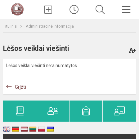
Paieška
Men
Titulinis
Administracinė informacija
Lėšos veiklai viešinti
Lėšos veiklai viešinti nėra numatytos
Grįžti