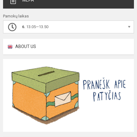
MEPA
Pamokų laikas
6.
13.05—13.50
ABOUT US