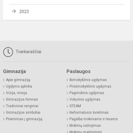
2023
Tvarkaraščiai
Gimnazija
Paslaugos
Apie gimnaziją
Ikimokyklinis ugdymas
Ugdymo aplinka
Priešmokyklinis ugdymas
Vizija, misija
Pagrindinis ugdymas
Gimnazijos himnas
Vidurinis ugdymas
Tradiciniai renginiai
STEAM
Gimnazijos simboliai
Neformalusis švietimas
Priėmimas į gimnaziją
Pagalba mokiniams ir tėvams
Mokinių vežiojimas
Mokinių maitinimas