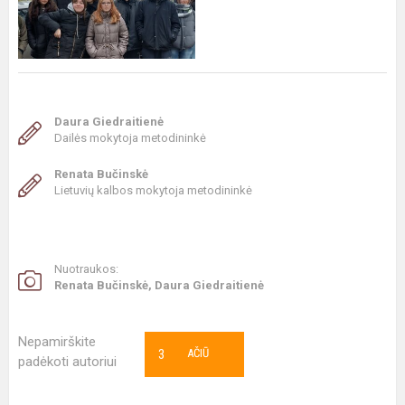
Daura Giedraitienė
Dailės mokytoja metodininkė
Renata Bučinskė
Lietuvių kalbos mokytoja metodininkė
Nuotraukos:
Renata Bučinskė, Daura Giedraitienė
Nepamirškite
3
AČIŪ
padėkoti autoriui