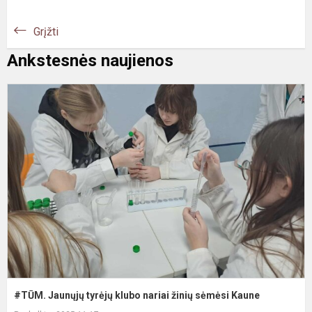
Grįžti
Ankstesnės naujienos
#
J
t
k
n
ž
s
K
#TŪM. Jaunųjų tyrėjų klubo nariai žinių sėmėsi Kaune