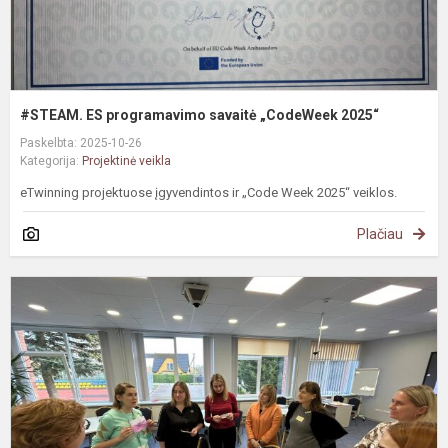
#STEAM. ES programavimo savaitė „CodeWeek 2025“
Paskelbta: 2025-10-26
Kategorija:
Projektinė veikla
eTwinning projektuose įgyvendintos ir „Code Week 2025“ veiklos.
Plačiau
„
k
p
v