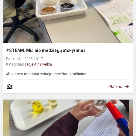
#STEAM. Mišinio medžiagų atskyrimas
Paskelbta: 2025-10-17
Kategorija:
Projektinė veikla
4b klasės mokiniai tyrinėjo medžiagų mišinius.
Plačiau
#
T
ir
a