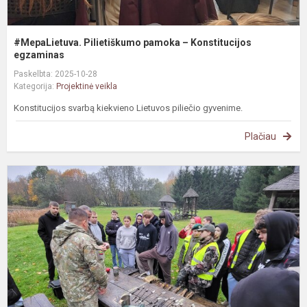
#MepaLietuva. Pilietiškumo pamoka – Konstitucijos
egzaminas
Paskelbta: 2025-10-28
Kategorija:
Projektinė veikla
Konstitucijos svarbą kiekvieno Lietuvos piliečio gyvenime.
Plačiau
G
p
s
L
š