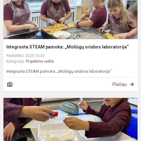
Integruota STEAM pamoka: „Moliūgų sriubos laboratorija“
Paskelbta: 2025-10-20
Kategorija:
Projektinė veikla
Integruota STEAM pamoka: „Moliūgų sriubos laboratorija“
Plačiau
#
M
m
a