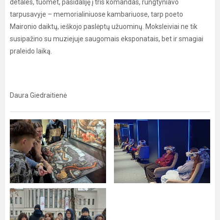
detales, tuomet, pasidaliję į tris komandas, rungtyniavo
tarpusavyje – memorialiniuose kambariuose, tarp poeto
Maironio daiktų, ieškojo paslėptų užuominų. Moksleiviai ne tik
susipažino su muziejuje saugomais eksponatais, bet ir smagiai
praleido laiką.
Daura Giedraitienė