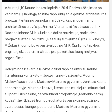
Aštuntoji „b“ Kaune lankėsi lapkričio 20 d. Pasivaikščiojimas po
vadinamąją laikinąją sostinę tapo žinių apie gotikos architektūros
bruožus įtvirtinimo pamoka ir art deko, kaip modernizmo
architektūros srovės, pažinimu. Viename iš šio stiliaus perlų –
Nacionaliniame M. K. Čiurlionio dailės muziejuje, moksleiviai
mėgavosi įstabiu VR filmu „Pasaulių sutvėrimas“ (rež. K Buožytė,
V. Žukas). Įdomu buvo pasižvalgyti po M. K. Čiurlionio tapybos
originalų ekspoziciją ir atrasti joje paveikslus, kurių motyvus
regėjo filme.
Reikšminga ir svarbia išvykos dalimi tapo pažintis su Kauno
literatūriniu kontekstu – Juozo Tumo–Vaižganto, Adomo
Mickevičiaus ir Jono Mačiulio֪–Maironio gyvenimo ženklais Kauno
senamiestyje. Maironio lietuvių literatūros muziejuje, aštuntokai
su poetu susipažino, dalyvaudami programoje „Maironio namų
kodas“. Jie išklausė trumpo edukatorės pasakojimo, sužinojo
svarbiausias kunigo, poeto Jono Mačiulio-Maironio gyvenimo