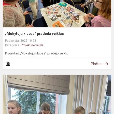
„Mokytojų klubas“ pradeda veiklas
Paskelbta: 2025-10-23
Kategorija:
Projektinė veikla
Projektas „Mokytojų klubas“ pradėjo veikti.
Plačiau
I
S
p
„
s
l