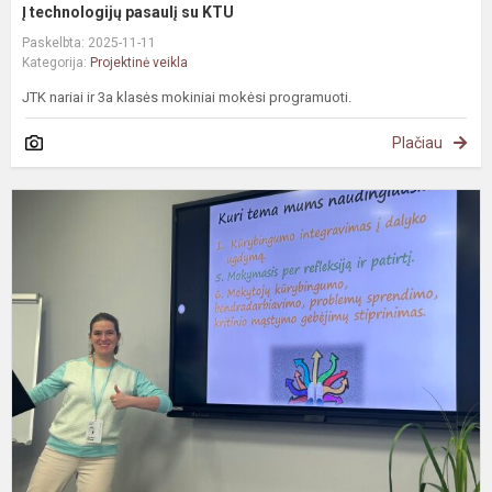
Į technologijų pasaulį su KTU
Paskelbta: 2025-11-11
Kategorija:
Projektinė veikla
JTK nariai ir 3a klasės mokiniai mokėsi programuoti.
Plačiau
„
k
t
v