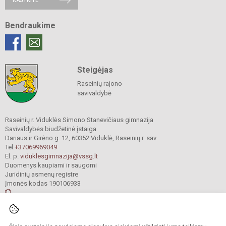
Bendraukime
Steigėjas
Raseinių rajono
savivaldybė
Raseinių r. Viduklės Simono Stanevičiaus gimnazija
Savivaldybės biudžetinė įstaiga
Dariaus ir Girėno g. 12, 60352 Viduklė, Raseinių r. sav.
Tel.
+37069969049
El. p.
viduklesgimnazija@vssg.lt
Duomenys kaupiami ir saugomi
Juridinių asmenų registre
Įmonės kodas 190106933
© 2022. Raseinių r. Viduklės Simono Stanevičiaus gimnazija. Visos teisės