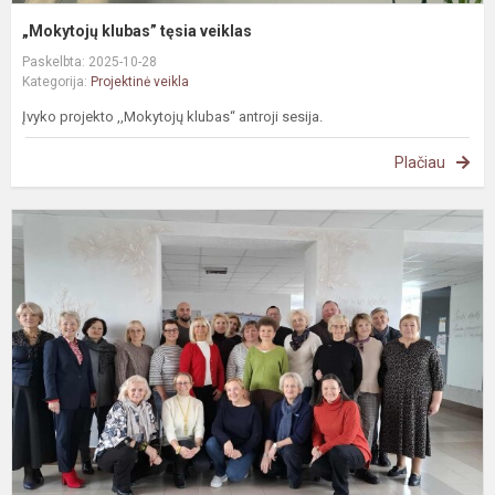
„Mokytojų klubas” tęsia veiklas
Paskelbta: 2025-10-28
Kategorija:
Projektinė veikla
Įvyko projekto ,,Mokytojų klubas“ antroji sesija.
Plačiau
S
i
T
m
p