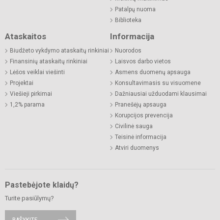
Patalpų nuoma
Biblioteka
Ataskaitos
Informacija
Biudžeto vykdymo ataskaitų rinkiniai
Nuorodos
Finansinių ataskaitų rinkiniai
Laisvos darbo vietos
Lėšos veiklai viešinti
Asmens duomenų apsauga
Projektai
Konsultavimasis su visuomene
Viešieji pirkimai
Dažniausiai užduodami klausimai
1,2% parama
Pranešėjų apsauga
Korupcijos prevencija
Civilinė sauga
Teisinė informacija
Atviri duomenys
Pastebėjote klaidų?
Turite pasiūlymų?
RAŠYKITE