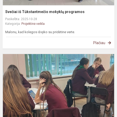
Svečiai iš Tūkstantmečio mokyklų programos
Paskelbta: 2025-10-28
Kategorija:
Projektinė veikla
Malonu, kad kolegos išvyko su pridėtine verte.
Plačiau
#
P
p
–
K
e