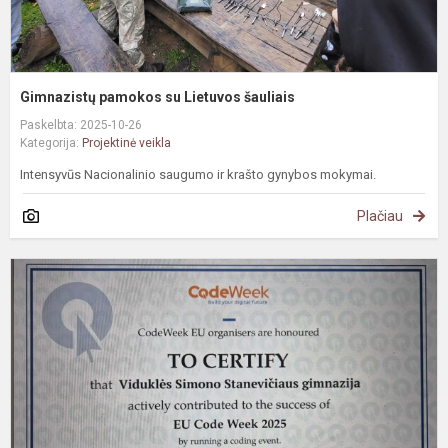
Gimnazistų pamokos su Lietuvos šauliais
Paskelbta: 2025-10-26
Kategorija:
Projektinė veikla
Intensyvūs Nacionalinio saugumo ir krašto gynybos mokymai.
Plačiau
#
E
p
s
„
2