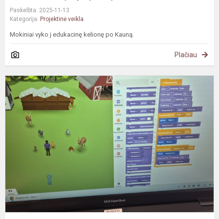
Paskelbta: 2025-11-13
Kategorija:
Projektinė veikla
Mokiniai vyko į edukacinę kelionę po Kauną.
Plačiau
Į
t
p
s
K