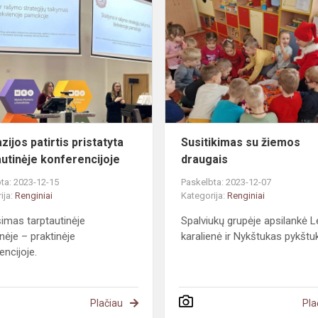
patirtis
ių
pristatyta
tarptautinėje
konferencijoje
ijos patirtis pristatyta
Susitikimas su žiemos
autinėje konferencijoje
draugais
ta: 2023-12-15
Paskelbta: 2023-12-07
ija:
Renginiai
Kategorija:
Renginiai
imas tarptautinėje
Spalviukų grupėje apsilankė 
nėje – praktinėje
karalienė ir Nykštukas pykštu
encijoje.
Plačiau
Pla