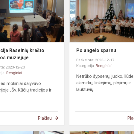
krašto
istorijos
muziejuje
cija Raseinių krašto
Po angelo sparnu
ijos muziejuje
Paskelbta: 2023-12-17
Kategorija:
Renginiai
ta: 2023-12-20
ija:
Renginiai
Netrūko šypsenų, juoko, liūde
akimirkų, linkėjimų, plojimų ir
sės mokiniai dalyvavo
lauktuvių.
joje „Šv. Kūčių tradicijos ir
.
Plačiau
Pla
Gimnazijos