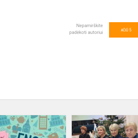
Nepamirškite
5
AČIŪ
padėkoti autoriui
Viskas
Tavo
rankose