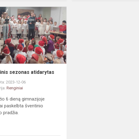
Šventinis
sezonas
atidarytas
inis sezonas atidarytas
ta: 2023-12-06
ija:
Renginiai
io 6 dieną gimnazijoje
iai paskelbta šventinio
 pradžia.