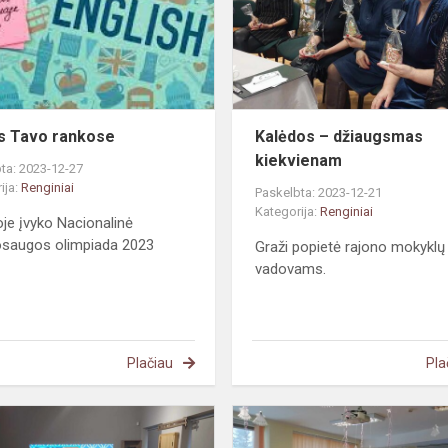
s Tavo rankose
Kalėdos – džiaugsmas
kiekvienam
ta: 2023-12-27
ija:
Renginiai
Paskelbta: 2023-12-21
Kategorija:
Renginiai
oje įvyko Nacionalinė
osaugos olimpiada 2023
Graži popietė rajono mokyklų
vadovams.
Plačiau
Pla
Edukacija
Raseinių