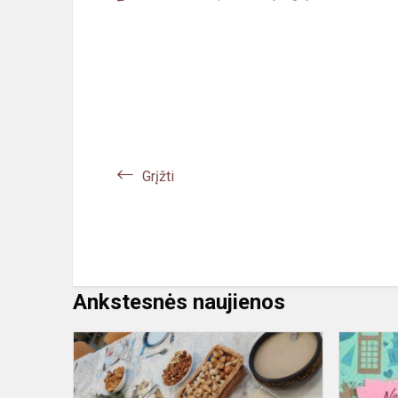
Grįžti
Ankstesnės naujienos
Senosios
lietuvių
Kūčių