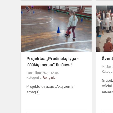
Projektas
„Pradinukų
lyga
-
iššūkių
mėnuo“
finišavo!
Projektas „Pradinukų lyga -
Švent
iššūkių mėnuo“ finišavo!
Paskelb
Kategor
Paskelbta: 2023-12-06
Kategorija:
Renginiai
Gruodž
oficial
Projekto devizas „Aktyviems
sezono
smagu“.