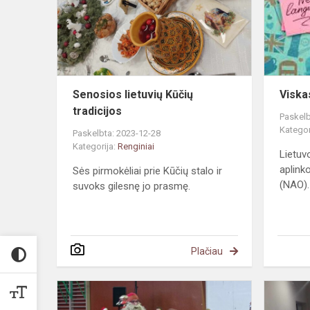
tradicijos
Senosios lietuvių Kūčių
Viska
tradicijos
Paskelb
Kategor
Paskelbta: 2023-12-28
Kategorija:
Renginiai
Lietuv
aplink
Sės pirmokėliai prie Kūčių stalo ir
(NAO).
suvoks gilesnę jo prasmę.
Plačiau
Kalėdų
senelis