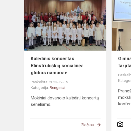
koncertas
Blinstrubišk
socialinės
globos
namuos...
Kalėdinis koncertas
Gimnaz
Blinstrubiškių socialinės
tarpt
globos namuose
Paskelb
Kategor
Paskelbta: 2023-12-15
Kategorija:
Renginiai
Praneš
moksli
Mokiniai dovanojo kalėdinį koncertą
konfer
seneliams.
Plačiau