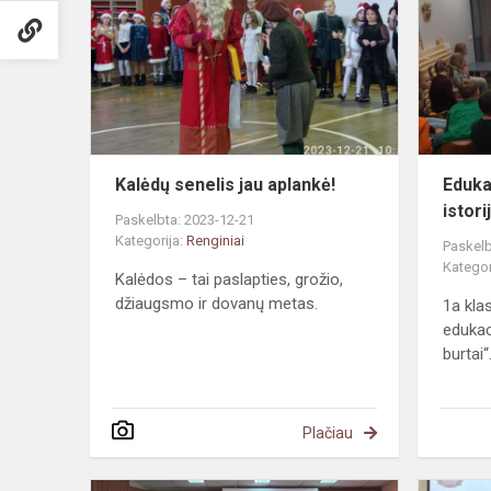
jau
aplankė!
Kalėdų senelis jau aplankė!
Eduka
istor
Paskelbta: 2023-12-21
Kategorija:
Renginiai
Paskelb
Kategor
Kalėdos – tai paslapties, grožio,
džiaugsmo ir dovanų metas.
1a kla
edukaci
burtai“
Plačiau
Kalėdinis