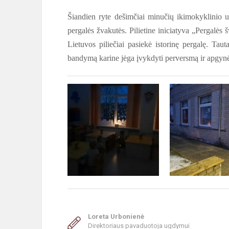
Šiandien ryte dešimčiai minučių ikimokyklinio 
pergalės žvakutės. Pilietine iniciatyva „Pergalės 
Lietuvos piliečiai pasiekė istorinę pergalę. Taut
bandymą karine jėga įvykdyti perversmą ir apgyn
Loreta Urbonienė
Direktoriaus pavaduotoja ugdymui