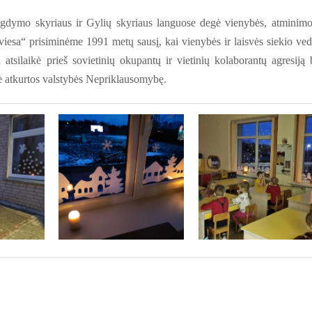
ugdymo skyriaus ir Gylių skyriaus languose degė vienybės, atminimo
šviesa“ prisiminėme 1991 metų sausį, kai vienybės ir laisvės siekio ved
a atsilaikė prieš sovietinių okupantų ir vietinių kolaborantų agresiją 
ė atkurtos valstybės Nepriklausomybę.