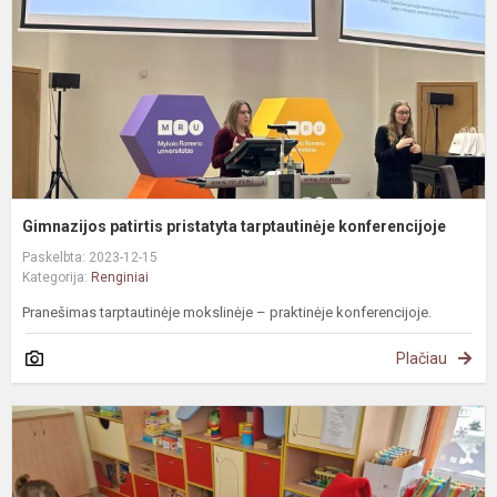
k
Gimnazijos patirtis pristatyta tarptautinėje konferencijoje
Paskelbta: 2023-12-15
Kategorija:
Renginiai
Pranešimas tarptautinėje mokslinėje – praktinėje konferencijoje.
Plačiau
S
s
ž
d