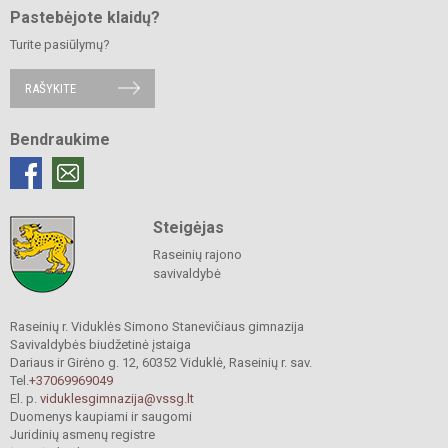
Pastebėjote klaidų?
Turite pasiūlymų?
RAŠYKITE
Bendraukime
Steigėjas
Raseinių rajono
savivaldybė
Raseinių r. Viduklės Simono Stanevičiaus gimnazija
Savivaldybės biudžetinė įstaiga
Dariaus ir Girėno g. 12, 60352 Viduklė, Raseinių r. sav.
Tel.
+37069969049
El. p.
viduklesgimnazija@vssg.lt
Duomenys kaupiami ir saugomi
Juridinių asmenų registre