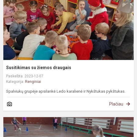
Susitikimas su žiemos draugais
Paskelbta: 2023-12-07
Kategorija:
Renginiai
Spalviukų grupėje apsilankė Ledo karalienė ir Nykštukas pykštukas.
Plačiau
P
„
l