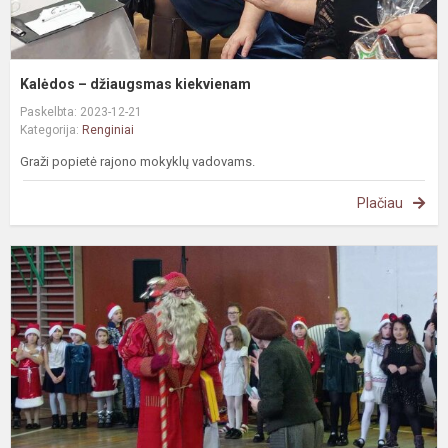
Kalėdos – džiaugsmas kiekvienam
Paskelbta: 2023-12-21
Kategorija:
Renginiai
Graži popietė rajono mokyklų vadovams.
Plačiau
K
s
j
a