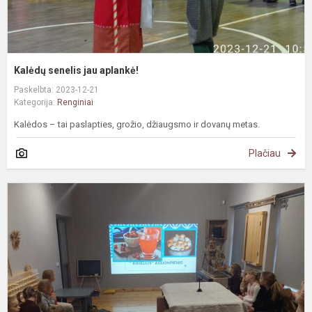
Kalėdų senelis jau aplankė!
Paskelbta: 2023-12-21
Kategorija:
Renginiai
Kalėdos – tai paslapties, grožio, džiaugsmo ir dovanų metas.
Plačiau
E
R
k
i
m