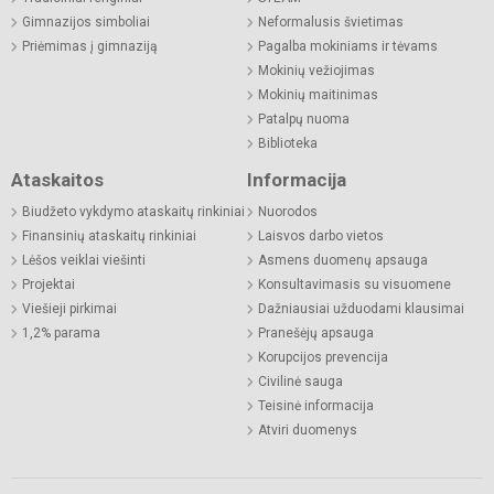
Gimnazijos simboliai
Neformalusis švietimas
Priėmimas į gimnaziją
Pagalba mokiniams ir tėvams
Mokinių vežiojimas
Mokinių maitinimas
Patalpų nuoma
Biblioteka
Ataskaitos
Informacija
Biudžeto vykdymo ataskaitų rinkiniai
Nuorodos
Finansinių ataskaitų rinkiniai
Laisvos darbo vietos
Lėšos veiklai viešinti
Asmens duomenų apsauga
Projektai
Konsultavimasis su visuomene
Viešieji pirkimai
Dažniausiai užduodami klausimai
1,2% parama
Pranešėjų apsauga
Korupcijos prevencija
Civilinė sauga
Teisinė informacija
Atviri duomenys