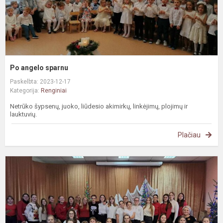
Po angelo sparnu
Paskelbta: 2023-12-17
Kategorija:
Renginiai
Netrūko šypsenų, juoko, liūdesio akimirkų, linkėjimų, plojimų ir
lauktuvių.
Plačiau
K
k
B
s
g
n