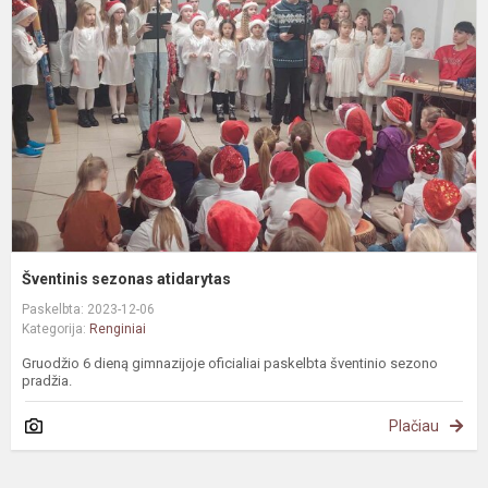
a
Šventinis sezonas atidarytas
Paskelbta: 2023-12-06
Kategorija:
Renginiai
Gruodžio 6 dieną gimnazijoje oficialiai paskelbta šventinio sezono
pradžia.
Plačiau