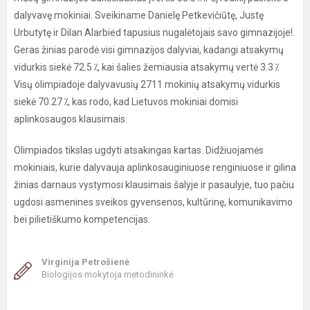
dalyvavę mokiniai. Sveikiname Danielę Petkevičiūtę, Justę
Urbutytę ir Dilan Alarbied tapusius nugalėtojais savo gimnazijoje!.
Geras žinias parodė visi gimnazijos dalyviai, kadangi atsakymų
vidurkis siekė 72.5 ⁒, kai šalies žemiausia atsakymų vertė 3.3 ⁒
Visų olimpiadoje dalyvavusių 2711 mokinių atsakymų vidurkis
siekė 70.27 ⁒, kas rodo, kad Lietuvos mokiniai domisi
aplinkosaugos klausimais.
Olimpiados tikslas ugdyti atsakingas kartas. Didžiuojamės
mokiniais, kurie dalyvauja aplinkosauginiuose renginiuose ir gilina
žinias darnaus vystymosi klausimais šalyje ir pasaulyje, tuo pačiu
ugdosi asmenines sveikos gyvensenos, kultūrinę, komunikavimo
bei pilietiškumo kompetencijas.
Virginija Petrošienė
Biologijos mokytoja metodininkė