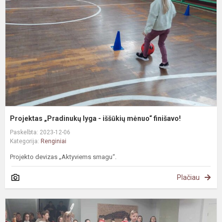
-
i
m
f
Projektas „Pradinukų lyga - iššūkių mėnuo“ finišavo!
Paskelbta: 2023-12-06
Kategorija:
Renginiai
Projekto devizas „Aktyviems smagu“.
Plačiau
Š
s