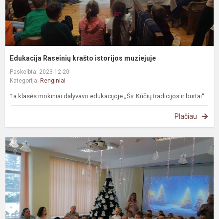
Edukacija Raseinių krašto istorijos muziejuje
Paskelbta: 2023-12-20
Kategorija:
Renginiai
1a klasės mokiniai dalyvavo edukacijoje „Šv. Kūčių tradicijos ir burtai“.
Plačiau
P
a
s