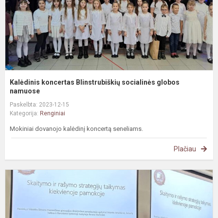
Kalėdinis koncertas Blinstrubiškių socialinės globos
namuose
Paskelbta: 2023-12-15
Kategorija:
Renginiai
Mokiniai dovanojo kalėdinį koncertą seneliams.
Plačiau
G
p
p
t