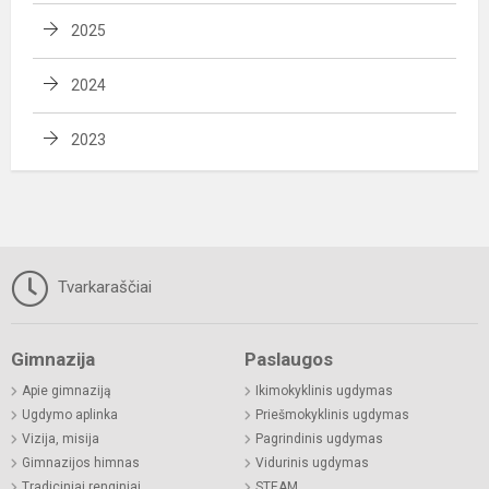
2025
2024
2023
Tvarkaraščiai
Gimnazija
Paslaugos
Apie gimnaziją
Ikimokyklinis ugdymas
Ugdymo aplinka
Priešmokyklinis ugdymas
Vizija, misija
Pagrindinis ugdymas
Gimnazijos himnas
Vidurinis ugdymas
Tradiciniai renginiai
STEAM