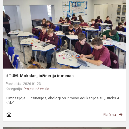
i
ir
m
#TŪM. Mokslas, inžinerija ir menas
Paskelbta: 2026-01-23
Kategorija:
Projektinė veikla
Gimnazijoje – inžinerijos, ekologijos ir meno edukacijos su „Bricks 4
kidz“.
Plačiau