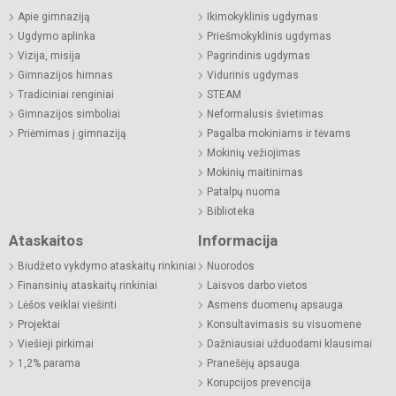
Apie gimnaziją
Ikimokyklinis ugdymas
Ugdymo aplinka
Priešmokyklinis ugdymas
Vizija, misija
Pagrindinis ugdymas
Gimnazijos himnas
Vidurinis ugdymas
Tradiciniai renginiai
STEAM
Gimnazijos simboliai
Neformalusis švietimas
Priėmimas į gimnaziją
Pagalba mokiniams ir tėvams
Mokinių vežiojimas
Mokinių maitinimas
Patalpų nuoma
Biblioteka
Ataskaitos
Informacija
Biudžeto vykdymo ataskaitų rinkiniai
Nuorodos
Finansinių ataskaitų rinkiniai
Laisvos darbo vietos
Lėšos veiklai viešinti
Asmens duomenų apsauga
Projektai
Konsultavimasis su visuomene
Viešieji pirkimai
Dažniausiai užduodami klausimai
1,2% parama
Pranešėjų apsauga
Korupcijos prevencija