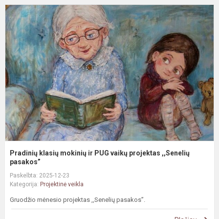
P
k
m
ir
P
v
p
,
pa
Pradinių klasių mokinių ir PUG vaikų projektas ,,Senelių
pasakos”
Paskelbta: 2025-12-23
Kategorija:
Projektinė veikla
Gruodžio mėnesio projektas ,,Senelių pasakos”.