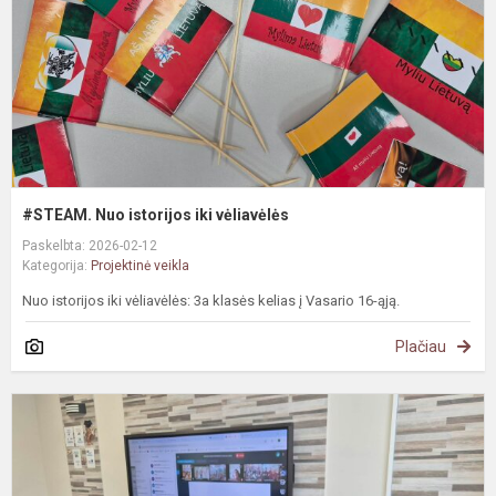
#STEAM. Nuo istorijos iki vėliavėlės
Paskelbta: 2026-02-12
Kategorija:
Projektinė veikla
Nuo istorijos iki vėliavėlės: 3a klasės kelias į Vasario 16-ąją.
Plačiau
#
p
d
s