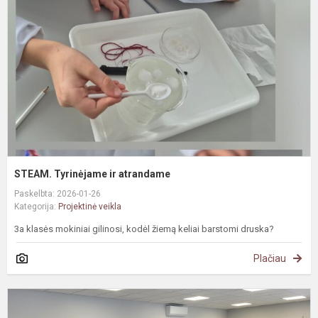
a
STEAM. Tyrinėjame ir atrandame
Paskelbta: 2026-01-26
Kategorija:
Projektinė veikla
3a klasės mokiniai gilinosi, kodėl žiemą keliai barstomi druska?
Plačiau
#
M