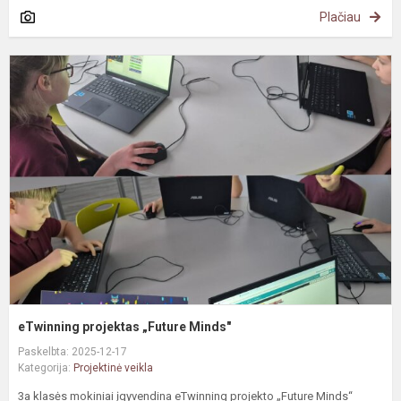
Plačiau
e
p
„
M
eTwinning projektas „Future Minds"
Paskelbta: 2025-12-17
Kategorija:
Projektinė veikla
3a klasės mokiniai įgyvendina eTwinning projekto „Future Minds“