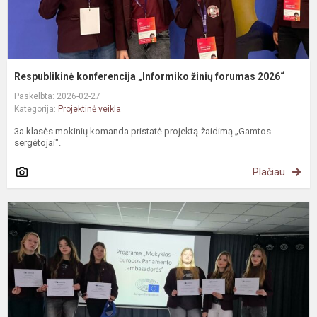
Respublikinė konferencija „Informiko žinių forumas 2026“
Paskelbta: 2026-02-27
Kategorija:
Projektinė veikla
3a klasės mokinių komanda pristatė projektą-žaidimą „Gamtos
sergėtojai".
Plačiau
#
J
a
a
„