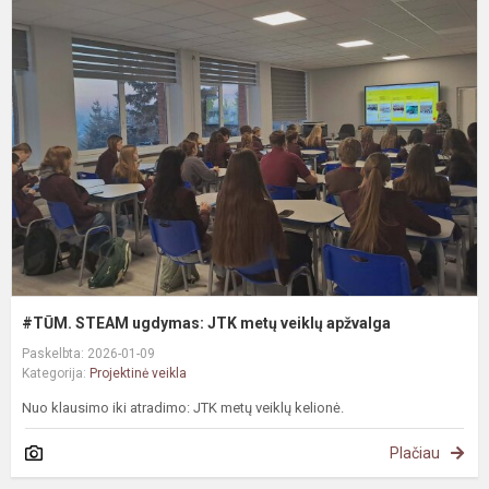
#
S
u
J
m
v
a
#TŪM. STEAM ugdymas: JTK metų veiklų apžvalga
Paskelbta: 2026-01-09
Kategorija:
Projektinė veikla
Nuo klausimo iki atradimo: JTK metų veiklų kelionė.
Plačiau