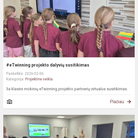
#eTwinning projekto dalyvių susitikimas
Paskelbta: 2026-02-06
Kategorija:
Projektinė veikla
3a klasės mokinių eTwinning projekto partnerių virtualus susitikimas.
Plačiau
#
G
v