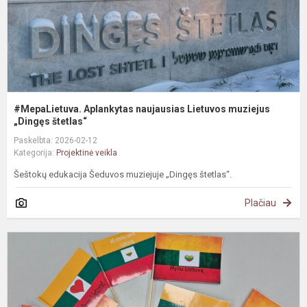
#MepaLietuva. Aplankytas naujausias Lietuvos muziejus
„Dingęs štetlas“
Paskelbta: 2026-02-12
Kategorija:
Projektinė veikla
Šeštokų edukacija Šeduvos muziejuje „Dingęs štetlas“.
Plačiau
#
N
i
ik
v