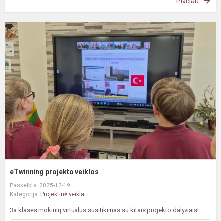
Plačiau
e
p
v
eTwinning projekto veiklos
Paskelbta: 2025-12-19
Kategorija:
Projektinė veikla
3a klasės mokinių virtualus susitikimas su kitais projekto dalyviais!