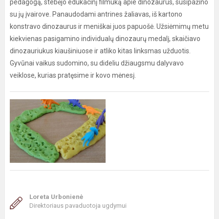
pedagogą, stebėjo edukacinį filmuką apie dinozaurus, susipažino
su jų įvairove. Panaudodami antrines žaliavas, iš kartono
konstravo dinozaurus ir meniškai juos papuošė. Užsiėmimų metu
kiekvienas pasigamino individualų dinozaurų medalį, skaičiavo
dinozauriukus kiaušiniuose ir atliko kitas linksmas užduotis.
Gyvūnai vaikus sudomino, su dideliu džiaugsmu dalyvavo
veiklose, kurias pratęsime ir kovo mėnesį.
Loreta Urbonienė
Direktoriaus pavaduotoja ugdymui