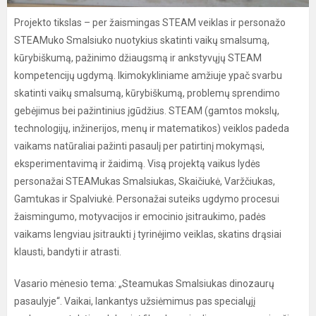
Projekto tikslas – per žaismingas STEAM veiklas ir personažo
STEAMuko Smalsiuko nuotykius skatinti vaikų smalsumą,
kūrybiškumą, pažinimo džiaugsmą ir ankstyvųjų STEAM
kompetencijų ugdymą.
Ikimokykliniame amžiuje ypač svarbu
skatinti vaikų smalsumą, kūrybiškumą, problemų sprendimo
gebėjimus bei pažintinius įgūdžius. STEAM (gamtos mokslų,
technologijų, inžinerijos, menų ir matematikos) veiklos padeda
vaikams natūraliai pažinti pasaulį per patirtinį mokymąsi,
eksperimentavimą ir žaidimą. Visą projektą vaikus lydės
personažai STEAMukas Smalsiukas, Skaičiukė, Varžčiukas,
Gamtukas ir Spalviukė. Personažai suteiks ugdymo procesui
žaismingumo, motyvacijos ir emocinio įsitraukimo, padės
vaikams lengviau įsitraukti į tyrinėjimo veiklas, skatins drąsiai
klausti, bandyti ir atrasti.
Vasario mėnesio tema: „Steamukas Smalsiukas dinozaurų
pasaulyje“. Vaikai, lankantys užsiėmimus pas specialųjį