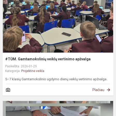
v
a
#TŪM. Gamtamokslinių veiklų vertinimo apžvalga
Paskelbta: 2026-01-29
Kategorija:
Projektinė veikla
5–7 klasių Gamtamokslinio ugdymo dienų veiklų vertinimo apžvalga.
Plačiau
S
T
ir