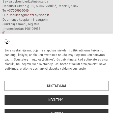
Savivaldybės biudžetinė įstaiga
Dariaus ir Girėno g. 12, 60352 Viduklė, Raseinių r. sav.
Tel.
+37069969049
El. p.
viduklesgimnazija@vssg.lt
Duomenys kaupiami ir saugomi
Juridinių asmenų registre
Įmonės kodas 190106933
© 2022. Raseinių r. Viduklės Simono Stanevičiaus gimnazija. Visos teisės
Šioje svetainėje naudojame slapukus siekdami užtikrinti jums teikiamų
saugomos.
Kopijuoti turinį be raštiško gimnazijos sutikimo griežtai draudžiama.
paslaugų kokybę, analizuoti svetainės naudojimą ir optimizuoti naršymo
patirtį. Spustelėję mygtuką „Sutinku“, jūs patvirtinate, kad sutinkate su visų
Prieinamumo paraiška
Slapukų valdymas
slapukų naudojimu šioje svetainėje. Jei norite atšaukti arba pakeisti savo
sutikimus, prašome apsilankyti
slapukų valdymo puslapyje
.
Sumanus būdas atnaujinti
mokyklos interneto
svetainę
NUSTATYMAI
NESUTINKU