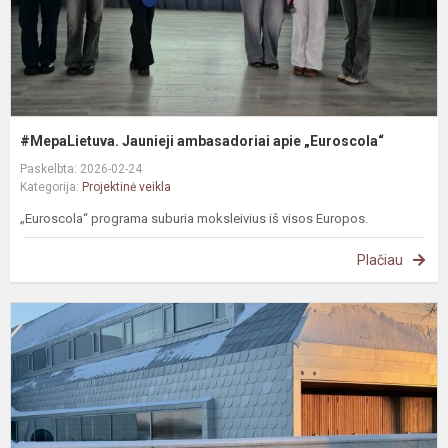
#MepaLietuva. Jaunieji ambasadoriai apie „Euroscola“
Paskelbta: 2026-02-24
Kategorija:
Projektinė veikla
„Euroscola“ programa suburia moksleivius iš visos Europos.
Plačiau
#
A
n
L
m
„