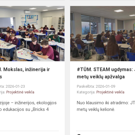
#TŪM.
Mokslas,
inžinerija
ir
menas
 Mokslas, inžinerija ir
#TŪM. STEAM ugdymas: 
s
metų veiklų apžvalga
ta: 2026-01-23
Paskelbta: 2026-01-09
ija:
Projektinė veikla
Kategorija:
Projektinė veikla
ijoje – inžinerijos, ekologijos
Nuo klausimo iki atradimo: J
o edukacijos su „Bricks 4
metų veiklų kelionė.