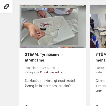
STEAM.
Tyrinėjame
ir
atrandame
STEAM. Tyrinėjame ir
#TŪM.
atrandame
mena
Paskelbta: 2026-01-26
Paskelb
Kategorija:
Projektinė veikla
Kategor
3a klasės mokiniai gilinosi, kodėl
Gimnaz
žiemą keliai barstomi druska?
ir men
kidz“.