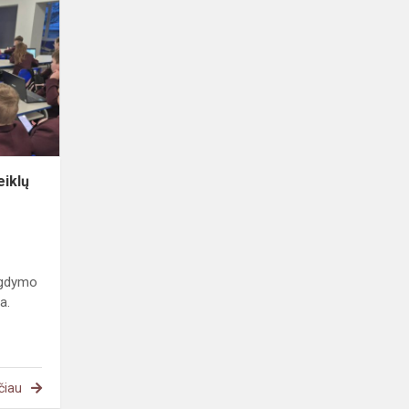
Gamtamokslinių
veiklų
vertinimo
apžvalga
iklų
ugdymo
a.
čiau