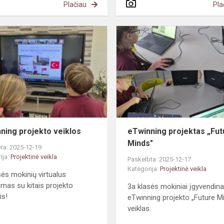
Plačiau
Pla
eTwinning
projekto
veiklos
ning projekto veiklos
eTwinning projektas „Fut
Minds"
ta: 2025-12-19
ija:
Projektinė veikla
Paskelbta: 2025-12-17
Kategorija:
Projektinė veikla
sės mokinių virtualus
kimas su kitais projekto
3a klasės mokiniai įgyvendin
is!
eTwinning projekto „Future M
veiklas.