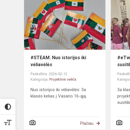
Nuo
istorijos
iki
vėliavėlės
#STEAM. Nuo istorijos iki
#eTwi
vėliavėlės
susit
Paskelbta: 2026-02-12
Paskelb
Kategorija:
Projektinė veikla
Kategor
Nuo istorijos iki vėliavėlės: 3a
3a kla
klasės kelias į Vasario 16-ąją.
projekt
susiti
Plačiau