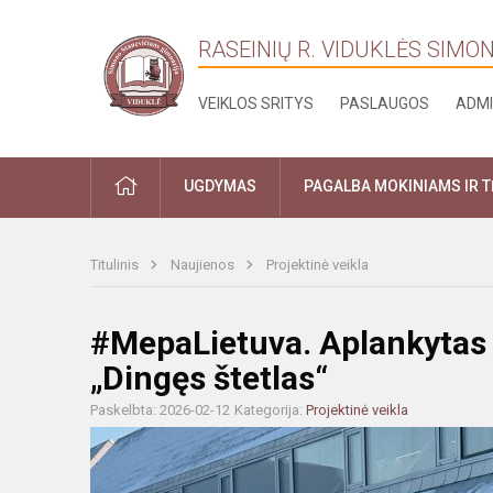
RASEINIŲ R. VIDUKLĖS SIMO
VEIKLOS SRITYS
PASLAUGOS
ADMI
PRADŽIA
UGDYMAS
PAGALBA MOKINIAMS IR 
Titulinis
Naujienos
Projektinė veikla
#MepaLietuva. Aplankytas 
„Dingęs štetlas“
Paskelbta: 2026-02-12
Kategorija:
Projektinė veikla