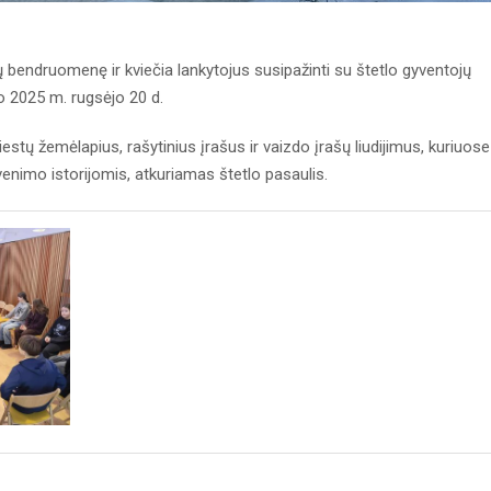
bendruomenę ir kviečia lankytojus susipažinti su štetlo gyventojų
nuo 2025 m. rugsėjo 20 d.
estų žemėlapius, rašytinius įrašus ir vaizdo įrašų liudijimus, kuriuose
enimo istorijomis, atkuriamas štetlo pasaulis.