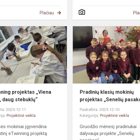
Plačiau
Pla
eTwinning
projektas
„Viena
Žemė,
daug
stebuklų“
ning projektas „Viena
Pradinių klasių mokinių
 daug stebuklų“
projektas „Senelių pasak
ta: 2025-12-11
Paskelbta: 2025-12-10
ija:
Projektinė veikla
Kategorija:
Projektinė veikla
sės mokiniai įgyvendina
Gruodžio mėnesį pradinukai
utinį eTwinning projektą.
dalyvauja projekte „Senelių