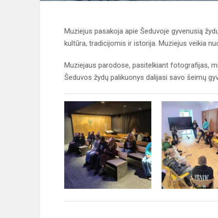
Muziejus pasakoja apie Šeduvoje gyvenusią žydų 
kultūra, tradicijomis ir istorija. Muziejus veikia 
Muziejaus parodose, pasitelkiant fotografijas, mi
Šeduvos žydų palikuonys dalijasi savo šeimų gyv