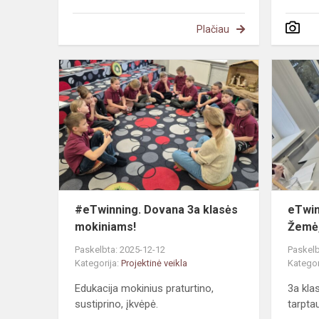
Plačiau
#eTwinning.
Dovana
3a
klasės
mokiniams!
#eTwinning. Dovana 3a klasės
eTwin
mokiniams!
Žemė,
Paskelbta: 2025-12-12
Paskelb
Kategorija:
Projektinė veikla
Kategor
Edukacija mokinius praturtino,
3a kla
sustiprino, įkvėpė.
tarpta