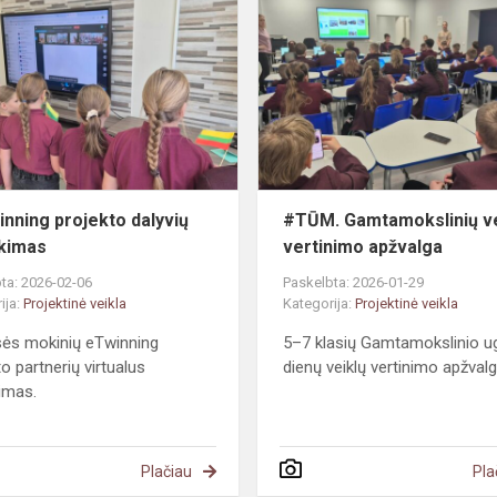
projekto
dalyvių
susitikimas
nning projekto dalyvių
#TŪM. Gamtamokslinių ve
ikimas
vertinimo apžvalga
ta: 2026-02-06
Paskelbta: 2026-01-29
ija:
Projektinė veikla
Kategorija:
Projektinė veikla
sės mokinių eTwinning
5–7 klasių Gamtamokslinio 
o partnerių virtualus
dienų veiklų vertinimo apžvalg
kimas.
Plačiau
Pla