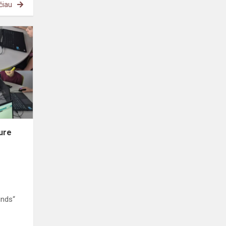
čiau
eTwinning
projektas
„Future
Minds"
ure
a
inds“