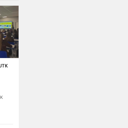
#TŪM.
STEAM
ugdymas:
JTK
metų
veiklų
apžvalga
JTK
TK