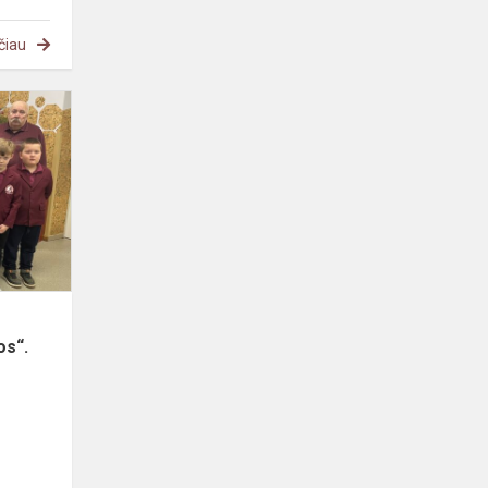
čiau
Pradinių
klasių
mokinių
projektas
„Senelių
pasakos“.
os“.