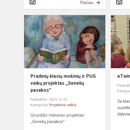
Plačiau
Pradinių
klasių
mokinių
ir
PUG
vaikų
projektas
,,Senelių
pa...
Pradinių klasių mokinių ir PUG
eTwin
vaikų projektas ,,Senelių
Paskelb
pasakos”
Kategor
Paskelbta: 2025-12-23
3a kla
Kategorija:
Projektinė veikla
susiti
dalyvia
Gruodžio mėnesio projektas
,,Senelių pasakos”.