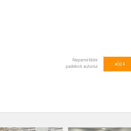
Nepamirškite
4
AČIŪ
padėkoti autoriui
#eTwinning