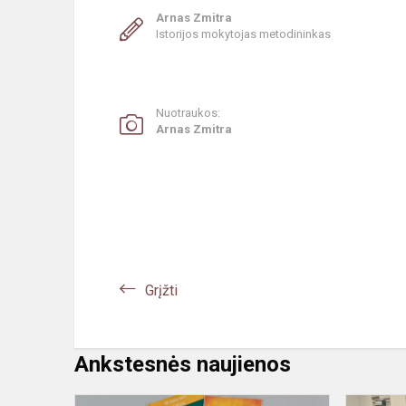
Arnas Zmitra
Istorijos mokytojas metodininkas
Nuotraukos:
Arnas Zmitra
Grįžti
Ankstesnės naujienos
#STEAM.