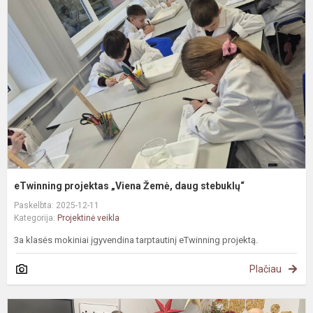
„
Ž
d
s
eTwinning projektas „Viena Žemė, daug stebuklų“
Paskelbta: 2025-12-11
Kategorija:
Projektinė veikla
3a klasės mokiniai įgyvendina tarptautinį eTwinning projektą.
Plačiau
P