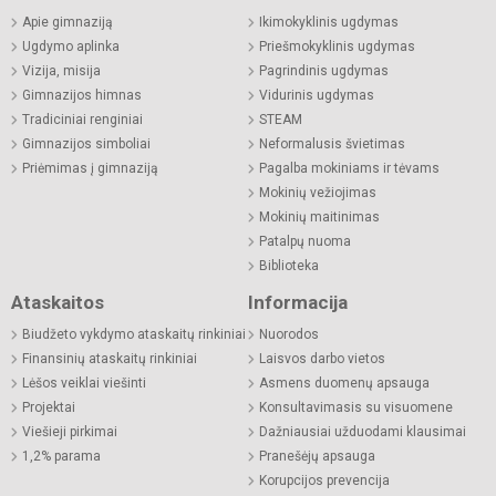
Apie gimnaziją
Ikimokyklinis ugdymas
Ugdymo aplinka
Priešmokyklinis ugdymas
Vizija, misija
Pagrindinis ugdymas
Gimnazijos himnas
Vidurinis ugdymas
Tradiciniai renginiai
STEAM
Gimnazijos simboliai
Neformalusis švietimas
Priėmimas į gimnaziją
Pagalba mokiniams ir tėvams
Mokinių vežiojimas
Mokinių maitinimas
Patalpų nuoma
Biblioteka
Ataskaitos
Informacija
Biudžeto vykdymo ataskaitų rinkiniai
Nuorodos
Finansinių ataskaitų rinkiniai
Laisvos darbo vietos
Lėšos veiklai viešinti
Asmens duomenų apsauga
Projektai
Konsultavimasis su visuomene
Viešieji pirkimai
Dažniausiai užduodami klausimai
1,2% parama
Pranešėjų apsauga
Korupcijos prevencija