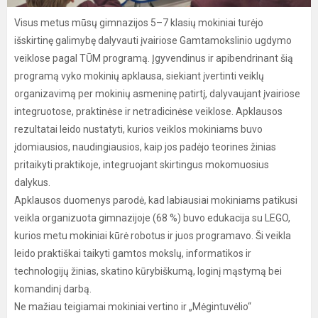
Visus metus mūsų gimnazijos 5–7 klasių mokiniai turėjo
išskirtinę galimybę dalyvauti įvairiose Gamtamokslinio ugdymo
veiklose pagal TŪM programą. Įgyvendinus ir apibendrinant šią
programą vyko mokinių apklausa, siekiant įvertinti veiklų
organizavimą per mokinių asmeninę patirtį, dalyvaujant įvairiose
integruotose, praktinėse ir netradicinėse veiklose. Apklausos
rezultatai leido nustatyti, kurios veiklos mokiniams buvo
įdomiausios, naudingiausios, kaip jos padėjo teorines žinias
pritaikyti praktikoje, integruojant skirtingus mokomuosius
dalykus.
Apklausos duomenys parodė, kad labiausiai mokiniams patikusi
veikla organizuota gimnazijoje (68 %) buvo edukacija su LEGO,
kurios metu mokiniai kūrė robotus ir juos programavo. Ši veikla
leido praktiškai taikyti gamtos mokslų, informatikos ir
technologijų žinias, skatino kūrybiškumą, loginį mąstymą bei
komandinį darbą.
Ne mažiau teigiamai mokiniai vertino ir „Mėgintuvėlio“