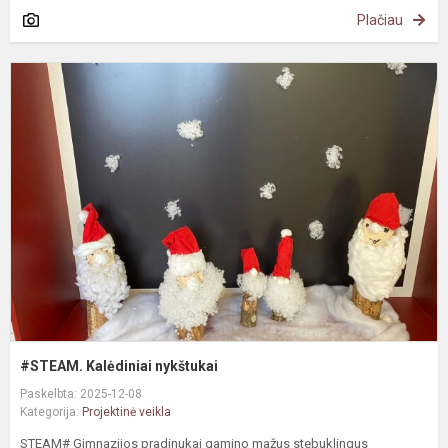
Plačiau
#
K
n
#STEAM. Kalėdiniai nykštukai
Paskelbta: 2025-12-08
Kategorija:
Projektinė veikla
STEAM# Gimnazijos pradinukai gamino mažus stebuklingus