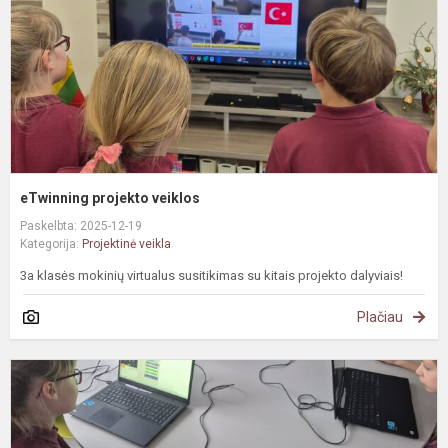
eTwinning projekto veiklos
Paskelbta: 2025-12-19
Kategorija:
Projektinė veikla
3a klasės mokinių virtualus susitikimas su kitais projekto dalyviais!
Plačiau
e
p
„
M