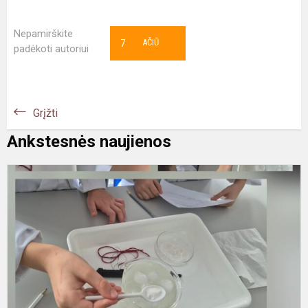
Nepamirškite
7
AČIŪ
padėkoti autoriui
Grįžti
Ankstesnės naujienos
S
T
ir
a