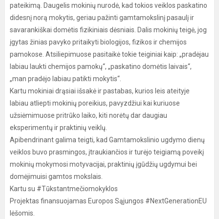
pateikimą. Daugelis mokinių nurodė, kad tokios veiklos paskatino
didesnį norą mokytis, geriau pažinti gamtamokslinį pasaulį ir
savarankiškai domėtis fizikiniais dėsniais. Dalis mokinių teigė, jog
įgytas žinias pavyko pritaikyti biologijos, fizikos ir chemijos
pamokose. Atsiliepimuose pasitaikė tokie teiginiai kaip: „pradėjau
labiau laukti chemijos pamokų“, „paskatino domėtis laivais“,
„man pradėjo labiau patikti mokytis“.
Kartu mokiniai drąsiai išsakė ir pastabas, kurios leis ateityje
labiau atliepti mokinių poreikius, pavyzdžiui kai kuriuose
užsiėmimuose pritrūko laiko, kiti norėtų dar daugiau
eksperimentų ir praktinių veiklų.
Apibendrinant galima teigti, kad Gamtamokslinio ugdymo dienų
veiklos buvo prasmingos, įtraukiančios ir turėjo teigiamą poveikį
mokinių mokymosi motyvacijai, praktinių įgūdžių ugdymui bei
domėjimuisi gamtos mokslais.
Kartu su #Tūkstantmečiomokyklos
Projektas finansuojamas Europos Sąjungos #NextGenerationEU
lėšomis.