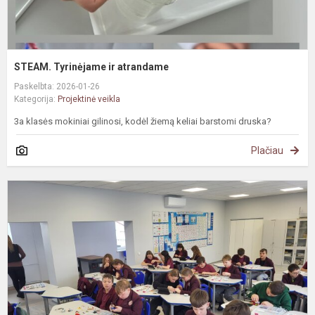
STEAM. Tyrinėjame ir atrandame
Paskelbta: 2026-01-26
Kategorija:
Projektinė veikla
3a klasės mokiniai gilinosi, kodėl žiemą keliai barstomi druska?
Plačiau
#
M
i
ir
m