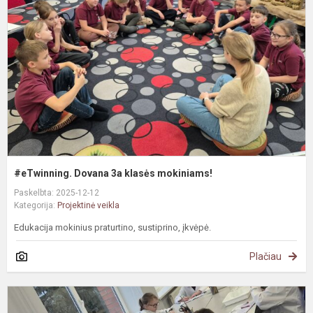
3
k
m
#eTwinning. Dovana 3a klasės mokiniams!
Paskelbta: 2025-12-12
Kategorija:
Projektinė veikla
Edukacija mokinius praturtino, sustiprino, įkvėpė.
Plačiau
e
p