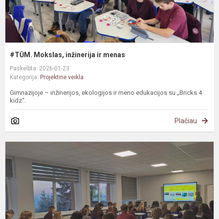
#TŪM. Mokslas, inžinerija ir menas
Paskelbta: 2026-01-23
Kategorija:
Projektinė veikla
Gimnazijoje – inžinerijos, ekologijos ir meno edukacijos su „Bricks 4
kidz“.
Plačiau
#
S
u
J
m
v
a