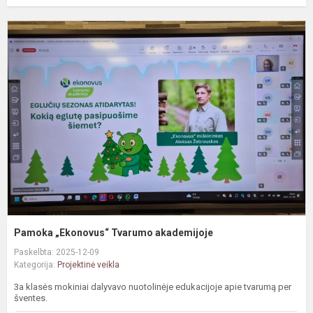
P
„
T
a
Pamoka „Ekonovus“ Tvarumo akademijoje
Paskelbta: 2025-12-09
Kategorija:
Projektinė veikla
3a klasės mokiniai dalyvavo nuotolinėje edukacijoje apie tvarumą per
šventes.