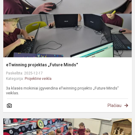
eTwinning projektas „Future Minds"
Paskelbta: 2025-12-17
Kategorija:
Projektinė veikla
3a klasės mokiniai įgyvendina eTwinning projekto „Future Minds“
veiklas.
Plačiau
#
D