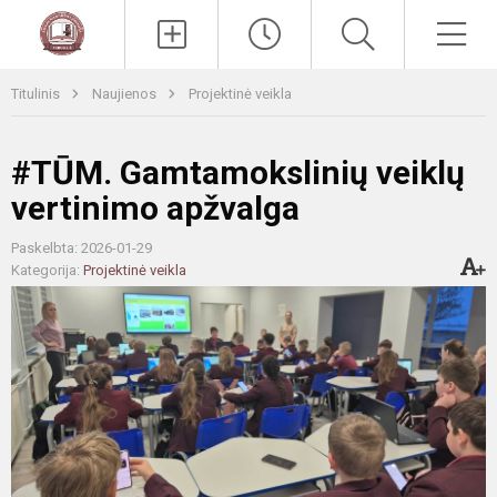
Paieška
Men
Titulinis
Naujienos
Projektinė veikla
#TŪM. Gamtamokslinių veiklų
vertinimo apžvalga
Paskelbta: 2026-01-29
Kategorija:
Projektinė veikla