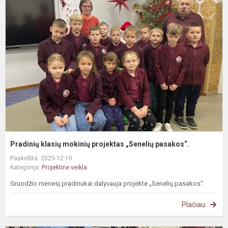
k
m
p
„
p
Pradinių klasių mokinių projektas „Senelių pasakos“.
Paskelbta: 2025-12-10
Kategorija:
Projektinė veikla
Gruodžio mėnesį pradinukai dalyvauja projekte „Senelių pasakos“.
Plačiau