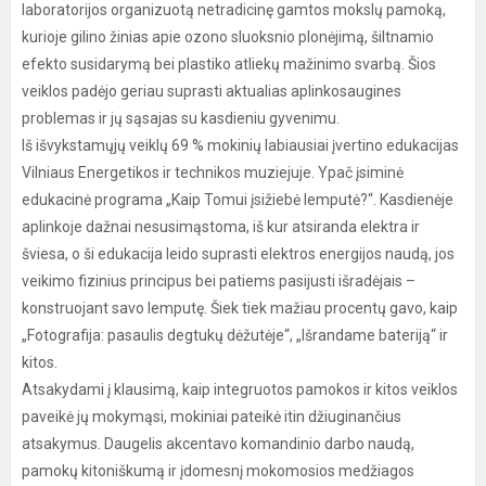
laboratorijos organizuotą netradicinę gamtos mokslų pamoką,
kurioje gilino žinias apie ozono sluoksnio plonėjimą, šiltnamio
efekto susidarymą bei plastiko atliekų mažinimo svarbą. Šios
veiklos padėjo geriau suprasti aktualias aplinkosaugines
problemas ir jų sąsajas su kasdieniu gyvenimu.
Iš išvykstamųjų veiklų 69 % mokinių labiausiai įvertino edukacijas
Vilniaus Energetikos ir technikos muziejuje. Ypač įsiminė
edukacinė programa „Kaip Tomui įsižiebė lemputė?“. Kasdienėje
aplinkoje dažnai nesusimąstoma, iš kur atsiranda elektra ir
šviesa, o ši edukacija leido suprasti elektros energijos naudą, jos
veikimo fizinius principus bei patiems pasijusti išradėjais –
konstruojant savo lemputę. Šiek tiek mažiau procentų gavo, kaip
„Fotografija: pasaulis degtukų dėžutėje“, „Išrandame bateriją“ ir
kitos.
Atsakydami į klausimą, kaip integruotos pamokos ir kitos veiklos
paveikė jų mokymąsi, mokiniai pateikė itin džiuginančius
atsakymus. Daugelis akcentavo komandinio darbo naudą,
pamokų kitoniškumą ir įdomesnį mokomosios medžiagos