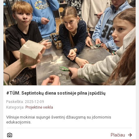
#
S
d
s
p
į
#TŪM. Septintokų diena sostinėje pilna įspūdžių
Paskelbta: 2025-12-09
Kategorija:
Projektinė veikla
Vilniuje mokiniai sujungė šventinį džiaugsmą su įdomiomis
edukacijomis.
Plačiau