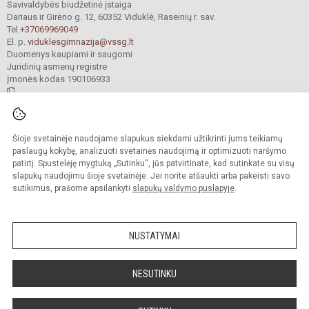
Savivaldybės biudžetinė įstaiga
Dariaus ir Girėno g. 12, 60352 Viduklė, Raseinių r. sav.
Tel.
+37069969049
El. p.
viduklesgimnazija@vssg.lt
Duomenys kaupiami ir saugomi
Juridinių asmenų registre
Įmonės kodas 190106933
© 2022. Raseinių r. Viduklės Simono Stanevičiaus gimnazija. Visos teisės
Šioje svetainėje naudojame slapukus siekdami užtikrinti jums teikiamų
saugomos.
Kopijuoti turinį be raštiško gimnazijos sutikimo griežtai draudžiama.
paslaugų kokybę, analizuoti svetainės naudojimą ir optimizuoti naršymo
patirtį. Spustelėję mygtuką „Sutinku“, jūs patvirtinate, kad sutinkate su visų
Prieinamumo paraiška
Slapukų valdymas
slapukų naudojimu šioje svetainėje. Jei norite atšaukti arba pakeisti savo
sutikimus, prašome apsilankyti
slapukų valdymo puslapyje
.
Sumanus būdas atnaujinti
mokyklos interneto
svetainę
NUSTATYMAI
NESUTINKU