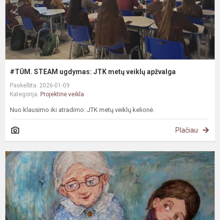
#TŪM. STEAM ugdymas: JTK metų veiklų apžvalga
Paskelbta: 2026-01-09
Kategorija:
Projektinė veikla
Nuo klausimo iki atradimo: JTK metų veiklų kelionė.
Plačiau
P
k
m
ir
P
v