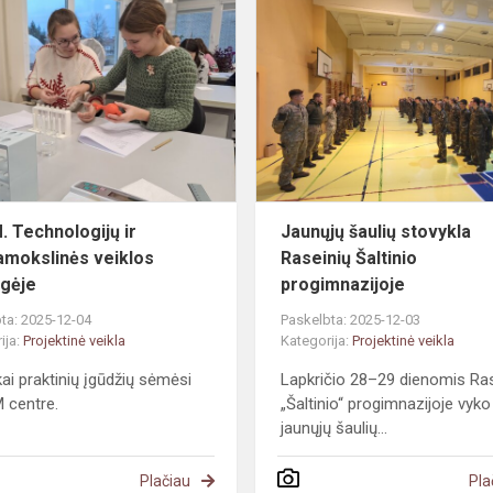
#TŪM.
Technologijų
ir
gamtamokslinės
veiklos
Tauragėje
 Technologijų ir
Jaunųjų šaulių stovykla
mokslinės veiklos
Raseinių Šaltinio
gėje
progimnazijoje
ta: 2025-12-04
Paskelbta: 2025-12-03
ija:
Projektinė veikla
Kategorija:
Projektinė veikla
ai praktinių įgūdžių sėmėsi
Lapkričio 28–29 dienomis Ras
 centre.
„Šaltinio“ progimnazijoje vyko
jaunųjų šaulių...
Plačiau
Pla