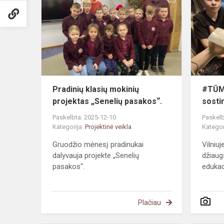
klasių
mokinių
projektas
„Senelių
pasakos“.
Pradinių klasių mokinių
#TŪM.
projektas „Senelių pasakos“.
sostin
Paskelbta: 2025-12-10
Paskelb
Kategorija:
Projektinė veikla
Kategor
Gruodžio mėnesį pradinukai
Vilniu
dalyvauja projekte „Senelių
džiau
pasakos“.
edukac
Plačiau