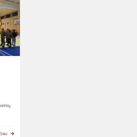
Jaunųjų
šaulių
stovykla
Raseinių
Šaltinio
progimnazijoje
einių
čiau