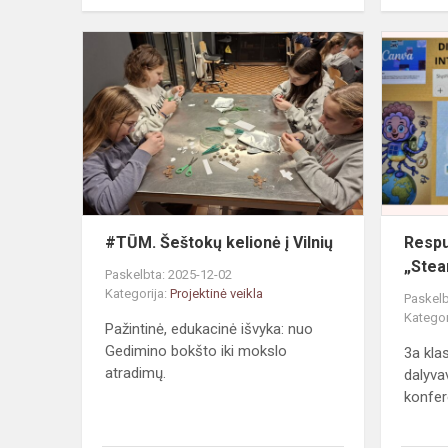
#TŪM.
Šeštokų
kelionė
į
Vilnių
#TŪM. Šeštokų kelionė į Vilnių
Respu
„Stea
Paskelbta: 2025-12-02
Kategorija:
Projektinė veikla
Paskelb
Kategor
Pažintinė, edukacinė išvyka: nuo
Gedimino bokšto iki mokslo
3a kla
atradimų.
dalyva
konfer