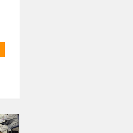
eTwinning
projektas
„Viena