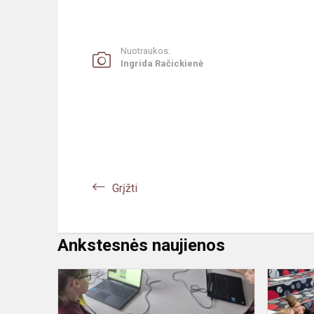
Nuotraukos:
Ingrida Račickienė
Grįžti
Ankstesnės naujienos
eTwinning
projektas
„Future