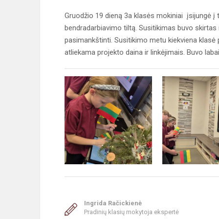
Gruodžio 19 dieną 3a klasės mokiniai įsijungė į t
bendradarbiavimo tiltą. Susitikimas buvo skirtas 
pasimankštinti. Susitikimo metu kiekviena klasė p
atliekama projekto daina ir linkėjimais. Buvo laba
Ingrida Račickienė
Pradinių klasių mokytoja ekspertė