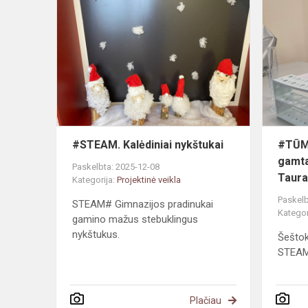
#STEAM.
Kalėdiniai
nykštukai
#STEAM. Kalėdiniai nykštukai
#TŪM.
gamta
Paskelbta: 2025-12-08
Taura
Kategorija:
Projektinė veikla
Paskelb
STEAM# Gimnazijos pradinukai
Kategor
gamino mažus stebuklingus
nykštukus.
Šeštok
STEAM
Plačiau