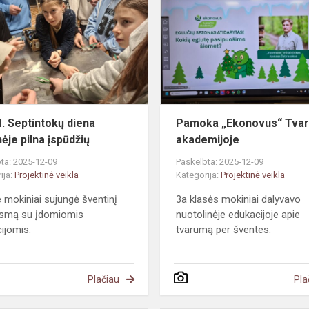
Septintokų
diena
sostinėje
pilna
įspūdžių
 Septintokų diena
Pamoka „Ekonovus“ Tva
ėje pilna įspūdžių
akademijoje
ta: 2025-12-09
Paskelbta: 2025-12-09
ija:
Projektinė veikla
Kategorija:
Projektinė veikla
je mokiniai sujungė šventinį
3a klasės mokiniai dalyvavo
gsmą su įdomiomis
nuotolinėje edukacijoje apie
ijomis.
tvarumą per šventes.
Plačiau
Pla