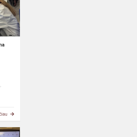
Žemė,
daug
stebuklų“
na
a
.
čiau
Pamoka