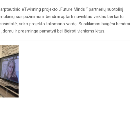
arptautinio eTwinning projekto „Future Minds “ partnerių nuotolinį
mokinių susipažinimui ir bendrai aptarti nuveiktas veiklas bei kartu
risistatė, rinko projekto talismano vardą. Susitikimas baigėsi bendrai
i įdomu ir prasminga pamatyti bei išgirsti vieniems kitus.