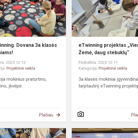
klasės
mokiniams!
nning. Dovana 3a klasės
eTwinning projektas „Vie
iams!
Žemė, daug stebuklų“
ta: 2025-12-12
Paskelbta: 2025-12-11
ija:
Projektinė veikla
Kategorija:
Projektinė veikla
ija mokinius praturtino,
3a klasės mokiniai įgyvendin
ino, įkvėpė.
tarptautinį eTwinning projektą
Plačiau
Pla
#TŪM.