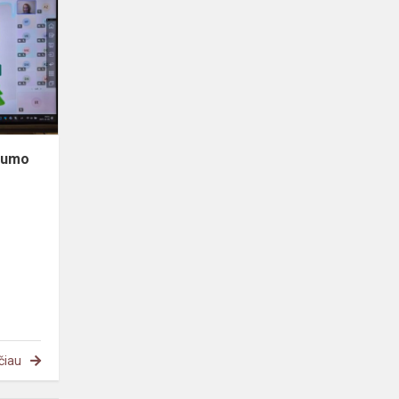
„Ekonovus“
Tvarumo
akademijoje
rumo
čiau