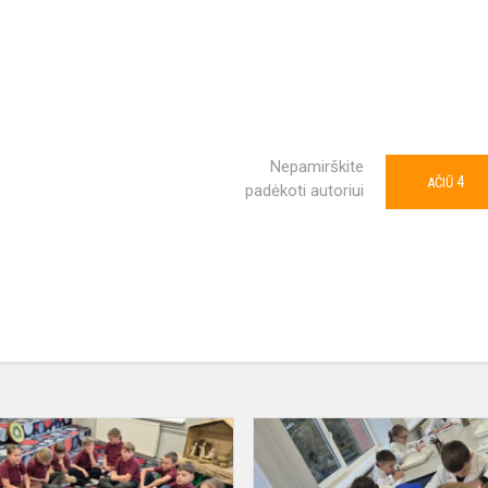
Nepamirškite
4
AČIŪ
padėkoti autoriui
#eTwinning.
Dovana
3a