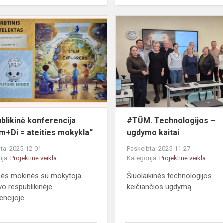
Respublikinė
konferencija
„Steam+Di
=
ateities
mokykla“
blikinė konferencija
#TŪM. Technologijos –
m+Di = ateities mokykla“
ugdymo kaitai
ta: 2025-12-01
Paskelbta: 2025-11-27
ija:
Projektinė veikla
Kategorija:
Projektinė veikla
sės mokinės su mokytoja
Šiuolaikinės technologijos
vo respublikinėje
keičiančios ugdymą.
encijoje.