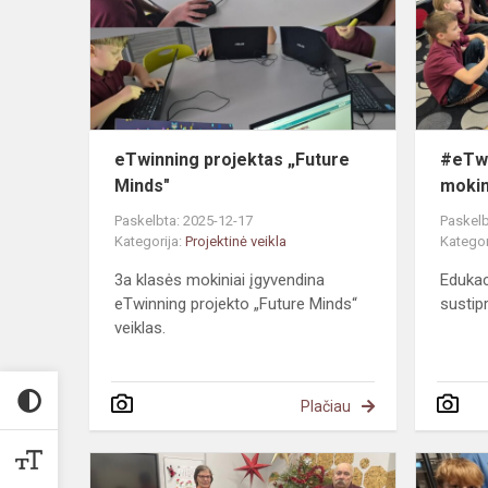
Minds"
eTwinning projektas „Future
#eTwi
Minds"
mokin
Paskelbta: 2025-12-17
Paskelb
Kategorija:
Projektinė veikla
Kategor
3a klasės mokiniai įgyvendina
Edukac
eTwinning projekto „Future Minds“
sustipr
veiklas.
Plačiau
Pradinių