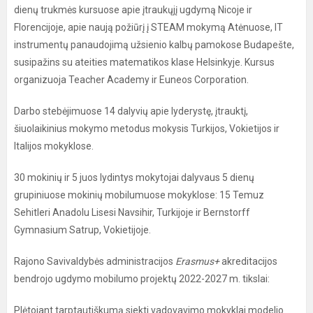
dienų trukmės kursuose apie įtraukųjį ugdymą Nicoje ir
Florencijoje, apie naują požiūrį į STEAM mokymą Atėnuose, IT
instrumentų panaudojimą užsienio kalbų pamokose Budapešte,
susipažins su ateities matematikos klase Helsinkyje. Kursus
organizuoja Teacher Academy ir Euneos Corporation.
Darbo stebėjimuose 14 dalyvių apie lyderystę, įtrauktį,
šiuolaikinius mokymo metodus mokysis Turkijos, Vokietijos ir
Italijos mokyklose.
30 mokinių ir 5 juos lydintys mokytojai dalyvaus 5 dienų
grupiniuose mokinių mobilumuose mokyklose: 15 Temuz
Sehitleri Anadolu Lisesi Navsihir, Turkijoje ir
Bernstorff
Gymnasium Satrup, Vokietijoje.
Rajono Savivaldybės administracijos
Erasmus+
akreditacijos
bendrojo ugdymo mobilumo projektų 2022-2027 m. tikslai:
Plėtojant tarptautiškumą siekti vadovavimo mokyklai modelio