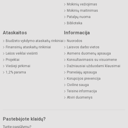
Mokinių vežiojimas
Mokinių maitinimas
Patalpų nuoma
Biblioteka
Ataskaitos
Informacija
Biudžeto vykdymo ataskaitų rinkiniai
Nuorodos
Finansinių ataskaitų rinkiniai
Laisvos darbo vietos
Lėšos veiklai viešinti
Asmens duomenų apsauga
Projektai
Konsultavimasis su visuomene
Viešieji pirkimai
Dažniausiai užduodami klausimai
1,2% parama
Pranešėjų apsauga
Korupcijos prevencija
Civilinė sauga
Teisinė informacija
Atviri duomenys
Pastebėjote klaidų?
Turite pasiūlymų?