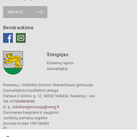
RAŠYKITE
Bendraukime
Steigėjas
Raseinių rajono
savivaldybė
Raseinių r. Viduklės Simono Stanevičiaus gimnazija
Savivaldybės biudžetinė įstaiga
Dariaus ir Girėno g. 12, 60352 Viduklė, Raseinių r. sav.
Tel.
+37069969049
El. p.
viduklesgimnazija@vssg.lt
Duomenys kaupiami ir saugomi
Juridinių asmenų registre
Įmonės kodas 190106933