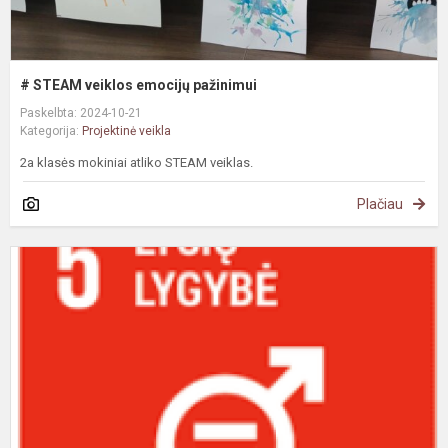
# STEAM veiklos emocijų pažinimui
Paskelbta: 2024-10-21
Kategorija:
Projektinė veikla
2a klasės mokiniai atliko STEAM veiklas.
Plačiau
#
D
a
l
l