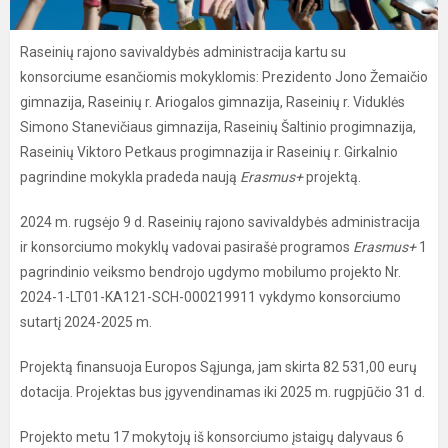
Raseinių rajono savivaldybės administracija kartu su
konsorciume esančiomis mokyklomis: Prezidento Jono Žemaičio
gimnazija, Raseinių r. Ariogalos gimnazija, Raseinių r. Viduklės
Simono Stanevičiaus gimnazija, Raseinių Šaltinio progimnazija,
Raseinių Viktoro Petkaus progimnazija ir Raseinių r. Girkalnio
pagrindine mokykla pradeda naują
Erasmus+
projektą.
2024 m. rugsėjo 9 d. Raseinių rajono savivaldybės administracija
ir konsorciumo mokyklų vadovai pasirašė programos
Erasmus+
1
pagrindinio veiksmo bendrojo ugdymo mobilumo projekto Nr.
2024-1-LT01-KA121-SCH-000219911 vykdymo konsorciumo
sutartį 2024-2025 m.
Projektą finansuoja Europos Sąjunga, jam skirta 82 531,00 eurų
dotacija. Projektas bus įgyvendinamas iki 2025 m. rugpjūčio 31 d.
Projekto metu 17 mokytojų iš konsorciumo įstaigų dalyvaus 6