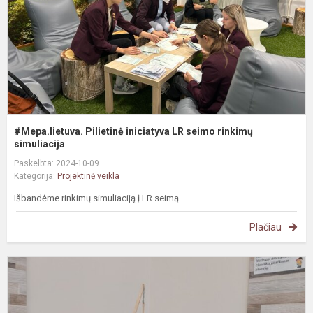
r
s
#Mepa.lietuva. Pilietinė iniciatyva LR seimo rinkimų
simuliacija
Paskelbta: 2024-10-09
Kategorija:
Projektinė veikla
Išbandėme rinkimų simuliaciją į LR seimą.
Plačiau
#
P
„