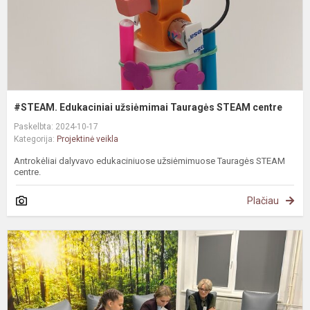
#STEAM. Edukaciniai užsiėmimai Tauragės STEAM centre
Paskelbta: 2024-10-17
Kategorija:
Projektinė veikla
Antrokėliai dalyvavo edukaciniuose užsiėmimuose Tauragės STEAM
centre.
Plačiau
#
P
i
L
s