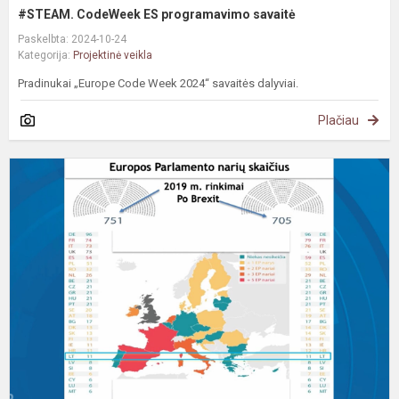
#STEAM. CodeWeek ES programavimo savaitė
Paskelbta: 2024-10-24
Kategorija:
Projektinė veikla
Pradinukai „Europe Code Week 2024“ savaitės dalyviai.
Plačiau
#
P
a
E
p