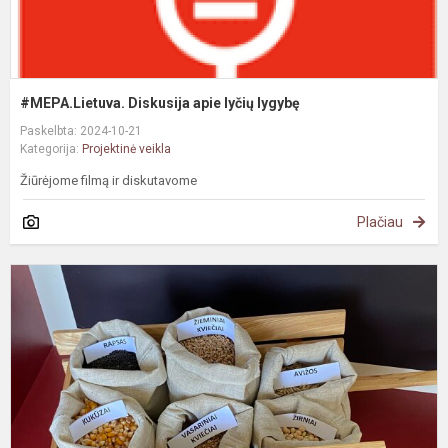
#MEPA.Lietuva. Diskusija apie lyčių lygybę
Paskelbta: 2024-10-21
Kategorija:
Projektinė veikla
Žiūrėjome filmą ir diskutavome
Plačiau
#
P
„
S
s
–
m