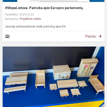
#MepaLietuva. Pamoka apie Europos parlamentą
Paskelbta: 2024-10-23
Kategorija:
Projektinė veikla
Jaunieji ambasadoriai vedė pamoką apie ES.
Plačiau
#
P
„
S
s
–
m