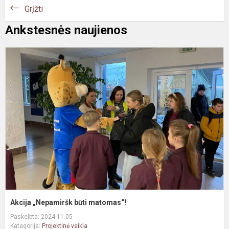
Grįžti
Ankstesnės naujienos
A
„
b
m
Akcija „Nepamiršk būti matomas“!
Paskelbta: 2024-11-05
Kategorija:
Projektinė veikla