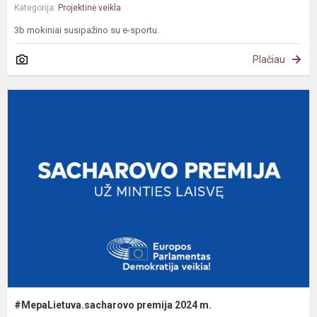
Kategorija:
Projektinė veikla
3b mokiniai susipažino su e-sportu.
Plačiau
#
p
2
m
#MepaLietuva.sacharovo premija 2024 m.