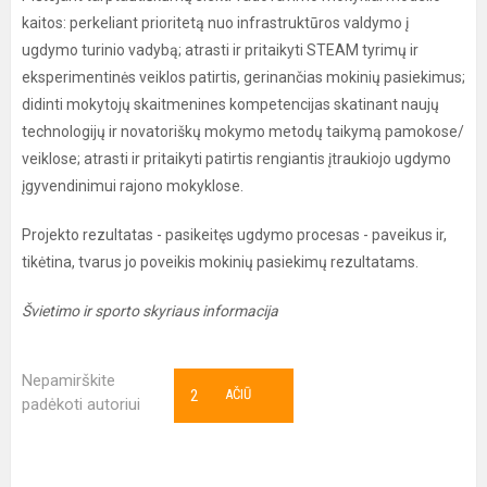
kaitos: perkeliant prioritetą nuo infrastruktūros valdymo į
ugdymo turinio vadybą; atrasti ir pritaikyti STEAM tyrimų ir
eksperimentinės veiklos patirtis, gerinančias mokinių pasiekimus;
didinti mokytojų skaitmenines kompetencijas skatinant naujų
technologijų ir novatoriškų mokymo metodų taikymą pamokose/
veiklose; atrasti ir pritaikyti patirtis rengiantis įtraukiojo ugdymo
įgyvendinimui rajono mokyklose.
Projekto rezultatas - pasikeitęs ugdymo procesas - paveikus ir,
tikėtina, tvarus jo poveikis mokinių pasiekimų rezultatams.
Švietimo ir sporto skyriaus informacija
Nepamirškite
2
AČIŪ
padėkoti autoriui