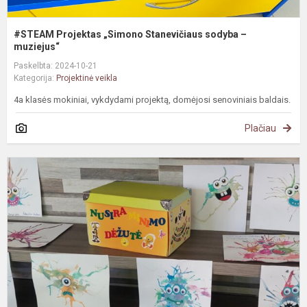
#STEAM Projektas „Simono Stanevičiaus sodyba –
muziejus“
Paskelbta: 2024-10-21
Kategorija:
Projektinė veikla
4a klasės mokiniai, vykdydami projektą, domėjosi senoviniais baldais.
Plačiau
#
S
v
e
p