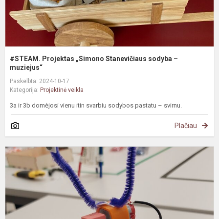
#STEAM. Projektas „Simono Stanevičiaus sodyba –
muziejus“
Paskelbta: 2024-10-17
Kategorija:
Projektinė veikla
3a ir 3b domėjosi vienu itin svarbiu sodybos pastatu – svirnu.
Plačiau
#
E
u
T
S
c