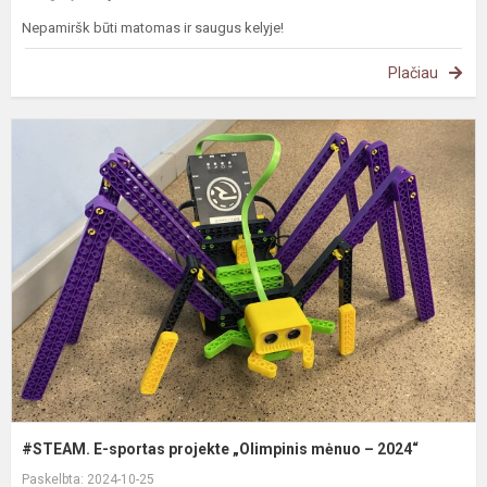
Nepamiršk būti matomas ir saugus kelyje!
Plačiau
#
E
s
p
„
m
–
2
#STEAM. E-sportas projekte „Olimpinis mėnuo – 2024“
Paskelbta: 2024-10-25