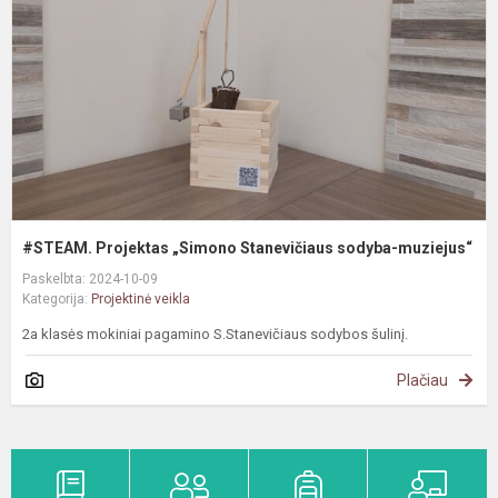
S
s
m
#STEAM. Projektas „Simono Stanevičiaus sodyba-muziejus“
Paskelbta: 2024-10-09
Kategorija:
Projektinė veikla
2a klasės mokiniai pagamino S.Stanevičiaus sodybos šulinį.
Plačiau