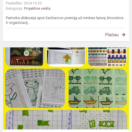
Paskelbta: 2024-10-25
Kategorija:
Projektinė veikla
Pamoka-diskusija apie Sacharovo premiją už minties laisvę žmonėms
ir organizacij...
Plačiau
#
C
E
p
s