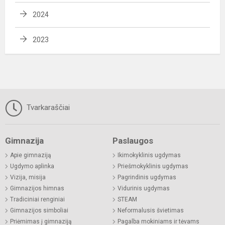
2024
2023
Tvarkaraščiai
Gimnazija
Paslaugos
Apie gimnaziją
Ikimokyklinis ugdymas
Ugdymo aplinka
Priešmokyklinis ugdymas
Vizija, misija
Pagrindinis ugdymas
Gimnazijos himnas
Vidurinis ugdymas
Tradiciniai renginiai
STEAM
Gimnazijos simboliai
Neformalusis švietimas
Priėmimas į gimnaziją
Pagalba mokiniams ir tėvams