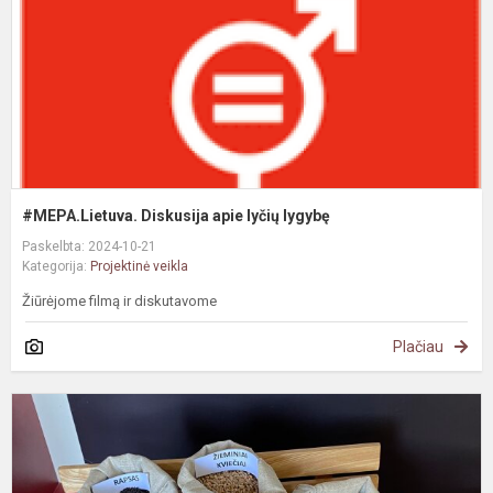
#MEPA.Lietuva. Diskusija apie lyčių lygybę
Paskelbta: 2024-10-21
Kategorija:
Projektinė veikla
Žiūrėjome filmą ir diskutavome
Plačiau
#
P
„
S