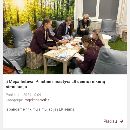
P
i
L
s
r
s
#Mepa.lietuva. Pilietinė iniciatyva LR seimo rinkimų
simuliacija
Paskelbta: 2024-10-09
Kategorija:
Projektinė veikla
Išbandėme rinkimų simuliaciją į LR seimą.
Plačiau