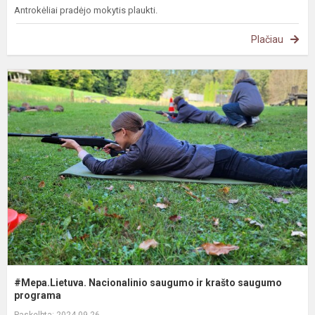
Antrokėliai pradėjo mokytis plaukti.
Plačiau
#
N
s
ir
k
s
p
#Mepa.Lietuva. Nacionalinio saugumo ir krašto saugumo
programa