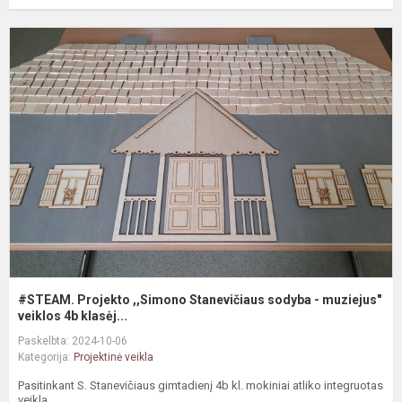
#
P
,
S
s
-
m
v.
#STEAM. Projekto ,,Simono Stanevičiaus sodyba - muziejus"
veiklos 4b klasėj...
Paskelbta: 2024-10-06
Kategorija:
Projektinė veikla
Pasitinkant S. Stanevičiaus gimtadienį 4b kl. mokiniai atliko integruotas
veikla...