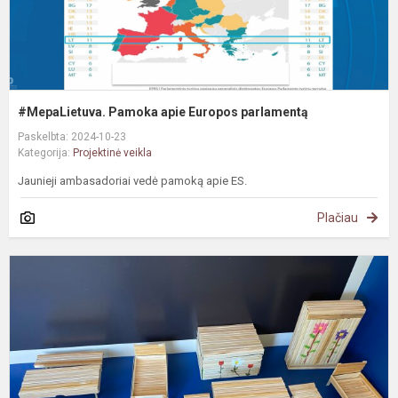
#MepaLietuva. Pamoka apie Europos parlamentą
Paskelbta: 2024-10-23
Kategorija:
Projektinė veikla
Jaunieji ambasadoriai vedė pamoką apie ES.
Plačiau
#
P
„
S
s
–
m