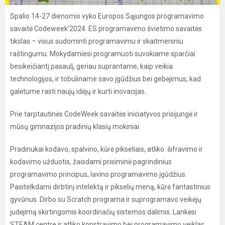
Spalio 14-27 dienomis vyko Europos Sąjungos programavimo
savaitė Codeweek’2024. ES programavimo švietimo savaitės
tikslas – visus sudominti programavimu ir skaitmeniniu
raštingumu. Mokydamiesi programuoti suvokiame sparčiai
besikeičiantį pasaulį, geriau suprantame, kaip veikia
technologijos, ir tobuliname savo įgūdžius bei gebėjimus, kad
galėtume rasti naujų idėjų ir kurti inovacijas.
Prie tarptautinės CodeWeek savaitės iniciatyvos prisijungė ir
mūsų gimnazijos pradinių klasių mokiniai.
Pradinukai kodavo, spalvino, kūrė pikseliais, atliko šifravimo ir
kodavimo užduotis, žaisdami prisiminė pagrindinius
programavimo principus, lavino programavimo įgūdžius.
Pasitelkdami dirbtinį intelektą ir pikselių meną, kūrė fantastinius
gyvūnus. Dirbo su Scratch programa ir suprogramavo veikėjų
judėjimą skirtingomis koordinačių sistemos dalimis. Lankėsi
STEAM centre ir atliko konstravimo bei programavimo veiklas.