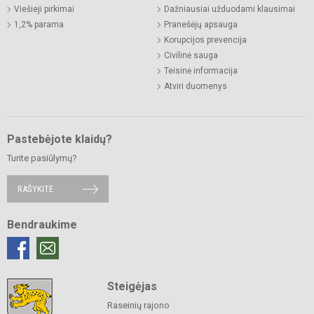
Viešieji pirkimai
Dažniausiai užduodami klausimai
1,2% parama
Pranešėjų apsauga
Korupcijos prevencija
Civilinė sauga
Teisinė informacija
Atviri duomenys
Pastebėjote klaidų?
Turite pasiūlymų?
RAŠYKITE
Bendraukime
Steigėjas
Raseinių rajono