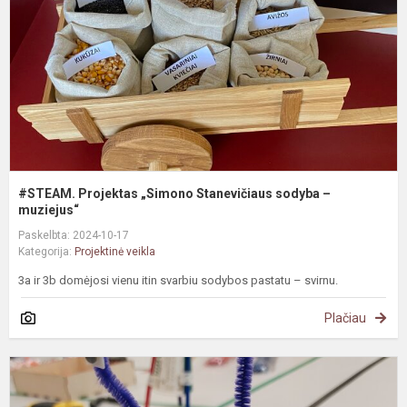
s
–
m
#STEAM. Projektas „Simono Stanevičiaus sodyba –
muziejus“
Paskelbta: 2024-10-17
Kategorija:
Projektinė veikla
3a ir 3b domėjosi vienu itin svarbiu sodybos pastatu – svirnu.
Plačiau
#
E