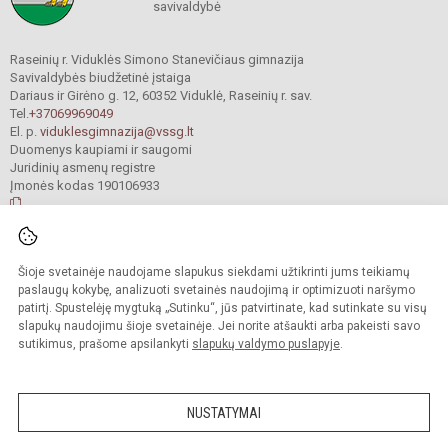
savivaldybė
Raseinių r. Viduklės Simono Stanevičiaus gimnazija
Savivaldybės biudžetinė įstaiga
Dariaus ir Girėno g. 12, 60352 Viduklė, Raseinių r. sav.
Tel.
+37069969049
El. p.
viduklesgimnazija@vssg.lt
Duomenys kaupiami ir saugomi
Juridinių asmenų registre
Įmonės kodas 190106933
© 2022. Raseinių r. Viduklės Simono Stanevičiaus gimnazija. Visos teisės
Šioje svetainėje naudojame slapukus siekdami užtikrinti jums teikiamų
saugomos.
Kopijuoti turinį be raštiško gimnazijos sutikimo griežtai draudžiama.
paslaugų kokybę, analizuoti svetainės naudojimą ir optimizuoti naršymo
patirtį. Spustelėję mygtuką „Sutinku“, jūs patvirtinate, kad sutinkate su visų
Prieinamumo paraiška
Slapukų valdymas
slapukų naudojimu šioje svetainėje. Jei norite atšaukti arba pakeisti savo
sutikimus, prašome apsilankyti
slapukų valdymo puslapyje
.
Sumanus būdas atnaujinti
mokyklos interneto
svetainę
NUSTATYMAI