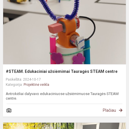
u
T
S
c
#STEAM. Edukaciniai užsiėmimai Tauragės STEAM centre
Paskelbta: 2024-10-17
Kategorija:
Projektinė veikla
Antrokėliai dalyvavo edukaciniuose užsiėmimuose Tauragės STEAM
centre.
Plačiau
#