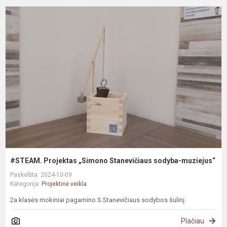
#
P
„
S
s
m
#STEAM. Projektas „Simono Stanevičiaus sodyba-muziejus“
Paskelbta: 2024-10-09
Kategorija:
Projektinė veikla
2a klasės mokiniai pagamino S.Stanevičiaus sodybos šulinį.
Plačiau