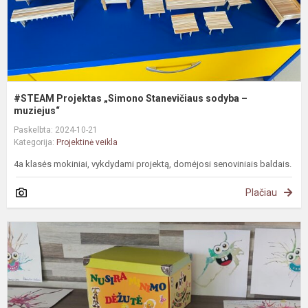
#STEAM Projektas „Simono Stanevičiaus sodyba –
muziejus“
Paskelbta: 2024-10-21
Kategorija:
Projektinė veikla
4a klasės mokiniai, vykdydami projektą, domėjosi senoviniais baldais.
Plačiau
#
S
v
e
p