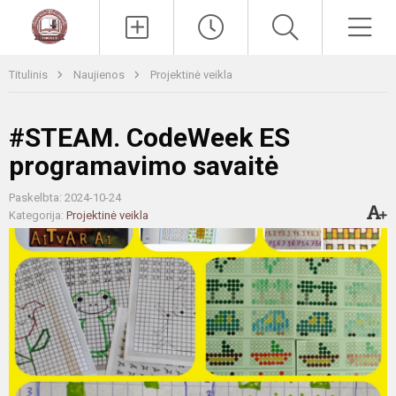
Paieška
Men
Titulinis
Naujienos
Projektinė veikla
#STEAM. CodeWeek ES
programavimo savaitė
Paskelbta: 2024-10-24
Kategorija:
Projektinė veikla