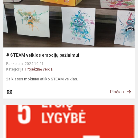
# STEAM veiklos emocijų pažinimui
Paskelbta: 2024-10-21
Kategorija:
Projektinė veikla
2a klasės mokiniai atliko STEAM veiklas.
Plačiau
#
D
a
l
l