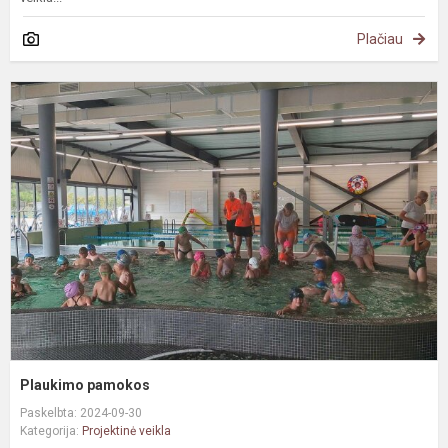
Plačiau
P
p
Plaukimo pamokos
Paskelbta: 2024-09-30
Kategorija:
Projektinė veikla