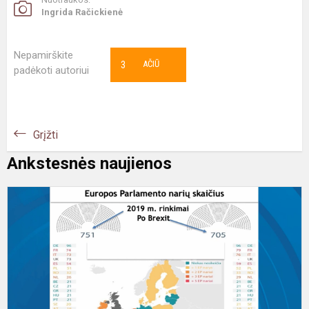
Ingrida Račickienė
Nepamirškite
3
AČIŪ
padėkoti autoriui
Grįžti
Ankstesnės naujienos
#
P
a
E
p