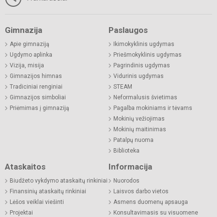
Gimnazija
Paslaugos
Apie gimnaziją
Ikimokyklinis ugdymas
Ugdymo aplinka
Priešmokyklinis ugdymas
Vizija, misija
Pagrindinis ugdymas
Gimnazijos himnas
Vidurinis ugdymas
Tradiciniai renginiai
STEAM
Gimnazijos simboliai
Neformalusis švietimas
Priėmimas į gimnaziją
Pagalba mokiniams ir tėvams
Mokinių vežiojimas
Mokinių maitinimas
Patalpų nuoma
Biblioteka
Ataskaitos
Informacija
Biudžeto vykdymo ataskaitų rinkiniai
Nuorodos
Finansinių ataskaitų rinkiniai
Laisvos darbo vietos
Lėšos veiklai viešinti
Asmens duomenų apsauga
Projektai
Konsultavimasis su visuomene