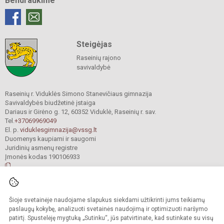
Bendraukime
Steigėjas
Raseinių rajono
savivaldybė
Raseinių r. Viduklės Simono Stanevičiaus gimnazija
Savivaldybės biudžetinė įstaiga
Dariaus ir Girėno g. 12, 60352 Viduklė, Raseinių r. sav.
Tel.
+37069969049
El. p.
viduklesgimnazija@vssg.lt
Duomenys kaupiami ir saugomi
Juridinių asmenų registre
Įmonės kodas 190106933
© 2022. Raseinių r. Viduklės Simono Stanevičiaus gimnazija. Visos teisės
Šioje svetainėje naudojame slapukus siekdami užtikrinti jums teikiamų
saugomos.
Kopijuoti turinį be raštiško gimnazijos sutikimo griežtai draudžiama.
paslaugų kokybę, analizuoti svetainės naudojimą ir optimizuoti naršymo
patirtį. Spustelėję mygtuką „Sutinku“, jūs patvirtinate, kad sutinkate su visų
Prieinamumo paraiška
Slapukų valdymas