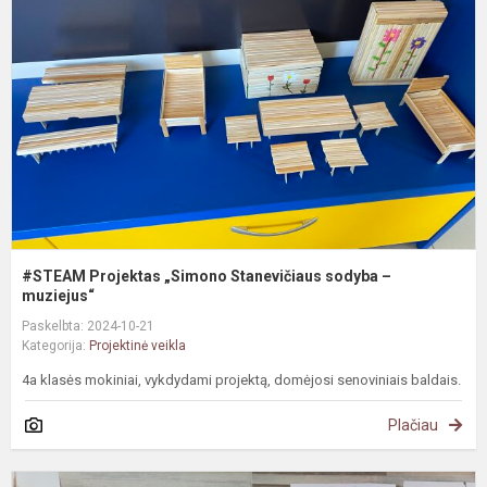
„
S
s
–
m
#STEAM Projektas „Simono Stanevičiaus sodyba –
muziejus“
Paskelbta: 2024-10-21
Kategorija:
Projektinė veikla
4a klasės mokiniai, vykdydami projektą, domėjosi senoviniais baldais.
Plačiau
#