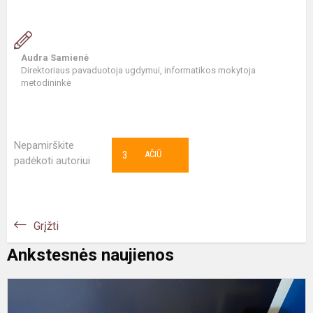
Audra Samienė
Direktoriaus pavaduotoja ugdymui, informatikos mokytoja
metodininkė
Nepamirškite
3
AČIŪ
padėkoti autoriui
Grįžti
Ankstesnės naujienos
#
P