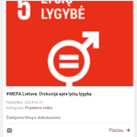
#
D
a
l
l
#MEPA.Lietuva. Diskusija apie lyčių lygybę
Paskelbta: 2024-10-21
Kategorija:
Projektinė veikla
Žiūrėjome filmą ir diskutavome
Plačiau