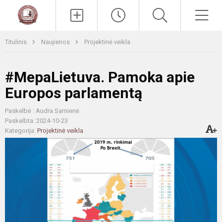
Paieška
Men
Titulinis
Naujienos
Projektinė veikla
#MepaLietuva. Pamoka apie
Europos parlamentą
Paskelbė : Audra Samienė
Paskelbta: 2024-10-23
Kategorija:
Projektinė veikla