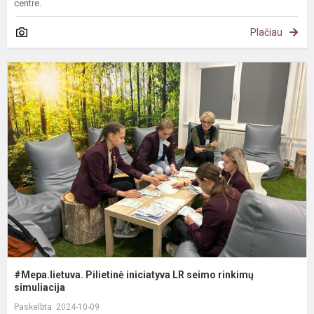
centre.
Plačiau
#
P
i
L
s
r
s
#Mepa.lietuva. Pilietinė iniciatyva LR seimo rinkimų
simuliacija
Paskelbta: 2024-10-09