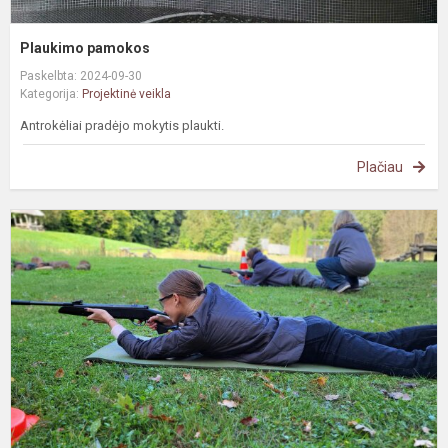
Plaukimo pamokos
Paskelbta: 2024-09-30
Kategorija:
Projektinė veikla
Antrokėliai pradėjo mokytis plaukti.
Plačiau
#
N
s
ir
k
s
p