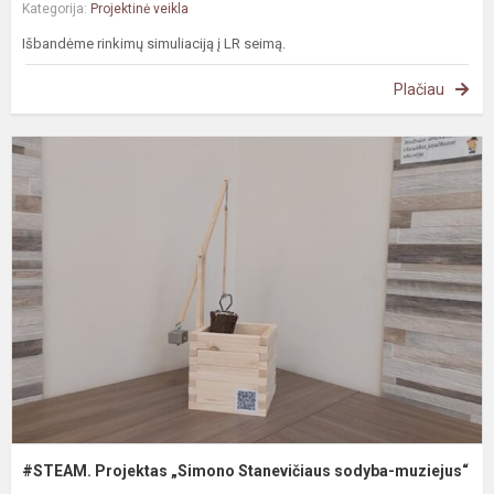
Kategorija:
Projektinė veikla
Išbandėme rinkimų simuliaciją į LR seimą.
Plačiau
#
P
„
S
s
m
#STEAM. Projektas „Simono Stanevičiaus sodyba-muziejus“