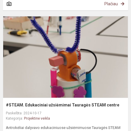
Plačiau
#
E
u
T
S
c
#STEAM. Edukaciniai užsiėmimai Tauragės STEAM centre
Paskelbta: 2024-10-17
Kategorija:
Projektinė veikla
Antrokėliai dalyvavo edukaciniuose užsiėmimuose Tauragės STEAM