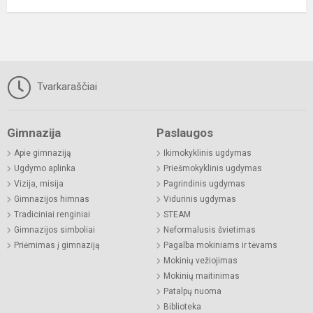
Tvarkaraščiai
Gimnazija
Paslaugos
Apie gimnaziją
Ikimokyklinis ugdymas
Ugdymo aplinka
Priešmokyklinis ugdymas
Vizija, misija
Pagrindinis ugdymas
Gimnazijos himnas
Vidurinis ugdymas
Tradiciniai renginiai
STEAM
Gimnazijos simboliai
Neformalusis švietimas
Priėmimas į gimnaziją
Pagalba mokiniams ir tėvams
Mokinių vežiojimas
Mokinių maitinimas
Patalpų nuoma
Biblioteka