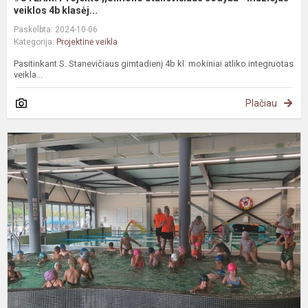
veiklos 4b klasėj...
Paskelbta: 2024-10-06
Kategorija:
Projektinė veikla
Pasitinkant S. Stanevičiaus gimtadienį 4b kl. mokiniai atliko integruotas
veikla...
Plačiau
P
p