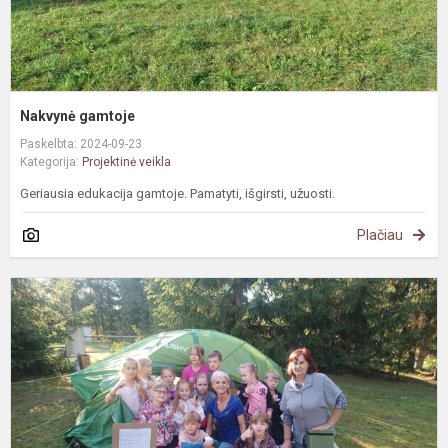
Nakvynė gamtoje
Paskelbta: 2024-09-23
Kategorija:
Projektinė veikla
Geriausia edukacija gamtoje. Pamatyti, išgirsti, užuosti.
Plačiau
A
s