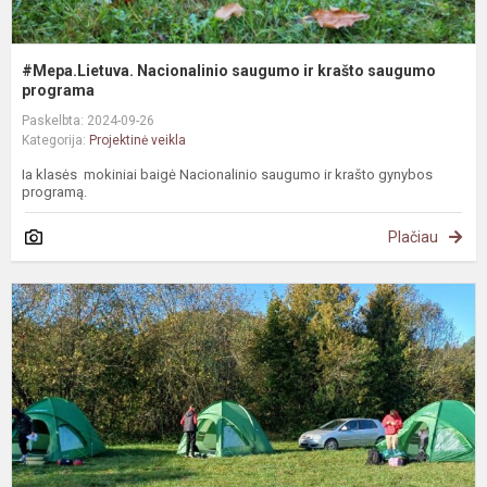
#Mepa.Lietuva. Nacionalinio saugumo ir krašto saugumo
programa
Paskelbta: 2024-09-26
Kategorija:
Projektinė veikla
Ia klasės mokiniai baigė Nacionalinio saugumo ir krašto gynybos
programą.
Plačiau
N
g