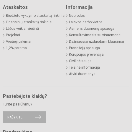
Ataskaitos
Informacija
Biudžeto vykdymo ataskaitų rinkiniai
Nuorodos
Finansinių ataskaitų rinkiniai
Laisvos darbo vietos
Lėšos veiklai viešinti
Asmens duomenų apsauga
Projektai
Konsultavimasis su visuomene
Viešieji pirkimai
Dažniausiai užduodami klausimai
1,2% parama
Pranešėjų apsauga
Korupcijos prevencija
Civilinė sauga
Teisinė informacija
Atviri duomenys
Pastebėjote klaidų?
Turite pasiūlymų?
RAŠYKITE