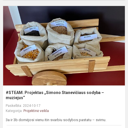
#
P
„
S
s
–
m
#STEAM. Projektas „Simono Stanevičiaus sodyba –
muziejus“
Paskelbta: 2024-10-17
Kategorija:
Projektinė veikla
3a ir 3b domėjosi vienu itin svarbiu sodybos pastatu – svirnu.