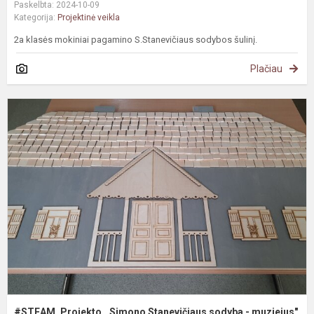
Paskelbta: 2024-10-09
Kategorija:
Projektinė veikla
2a klasės mokiniai pagamino S.Stanevičiaus sodybos šulinį.
Plačiau
#
P
,
S
s
-
m
v.
#STEAM. Projekto ,,Simono Stanevičiaus sodyba - muziejus"