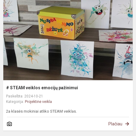
S
v
e
p
# STEAM veiklos emocijų pažinimui
Paskelbta: 2024-10-21
Kategorija:
Projektinė veikla
2a klasės mokiniai atliko STEAM veiklas.
Plačiau