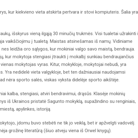
, kur kiekvieno vieta atskirta pertvara ir stovi kompiuteris. Šalia yra
kų, išskyrus vieną ilgąją 30 minučių trukmės. Visi tualetai užrakinti i
uja vaikščiojimu į tualetą. Maistas atsinešamas iš namų. Vidiniame
, nes leidžia oro sąlygos, kur mokiniai valgo savo maistą, bendrauja.
jų, kur mokytoja stengiasi įtraukti į mokalbį sunkiau bendraujančius
udi vienas mokytojas vyras. Kitur, mokykloje, mokytojai nebudi, yra
 Yra nedidelė vieta valgykloje, bet ten dažniausiai naudojamsi
 nėra sporto salės, viskas vyksta didelėje sporto aikštėje.
 kalba, stengiasi, atviri bendravimui, drąsūs. Klasėje mokinių
ys iš Ukrainos pristatė Sagunto mokyklą, supažindino su renginiais,
iestą, apylinkes, istoriją.
tojo, įdomu buvo stebėti ne tik jo veiklą, bet ir apžvelgti vadovėlį.
a grožinę literatūrą (šiuo atveju viena iš Orwel knygų).