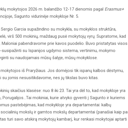
yklų mokytojos 2026 m. balandžio 12-17 dienomis pagal
Erasmus+
ijoje, Sagunto vidurinėje mokykloje Nr. 5.
 Sergio Garcia supažindino su mokykla, su mokyklos struktūra,
idelė, virš 500 mokinių, maždaug pusė mokytojų vyrų. Supratome, kad
e. Maloniai pabendravome prie kavos puodelio. Buvo pristatytas visos
as-susipažinti su Ispanijos ugdymo sistema, vertinimu, mokymo
alyginti su naudojamais mūsų šalyje, mūsų mokyklose.
mokytojos iš Praryžiaus. Jos domėjosi tik ispanų kalbos dėstymu,
 su jomis nesusitikdavome, nes jų tikslas buvo kitas.
mokinių skaičius klasėse: nuo 8 iki 23. Tai yra dėl to, kad mokykloje yra
 Porugalijos...Tai mokiniai, kurie atvyko gyventi į Sagunto ir kuriems
domus pastebėjimas, kad mokykloje yra departamentai: kalbų
 socialinių mokslų ir gamtos mokslų departamentai (panašiai kaip pa
s turi savo atskirą mokytojų kambarį, kur renkasi mokytojai aptarti