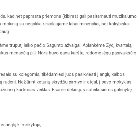
, kad net paprasta priemonė (kibiras) gali pasitarnauti muzikalumo
 mokinių su negaklia reikalaujame labai minimaliai, bet kokybiškai.
daug.
kyrėme truputį laiko pačio Sagunto ažvalgai. Aplankėme Žydį kvartalą,
laikus menančią pilį. Nors buvo gana karšta, radome jėgų pasivaikščiot
sais su kolegomis, tikėdamiesi juos pasikviesti į anglų kalbos
rudenį. Nežiūrint keturių skrydžių pirmyn ir atgal, į savo mokyklas
požiūrio į kai kurias veiklas. Esame dėkingos suteikusiems galimybę
os anglų k. mokytoja;