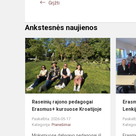
Grįžti
Ankstesnės naujienos
Raseinių
rajono
pedagogai
Erasmus+
kursuose
Kroatijoje
Raseinių rajono pedagogai
Erasm
Erasmus+ kursuose Kroatijoje
Lenki
Paskelbta: 2026-05-17
Paskelb
Kategorija:
Pranešimai
Kategor
Mokymuose dalyvavo pedagogai iš
Erasm