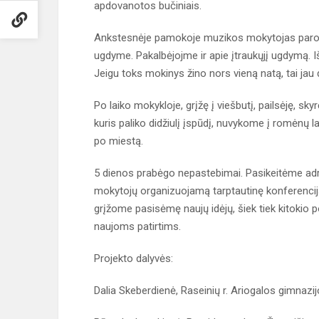
apdovanotos bučiniais.
Ankstesnėje pamokoje muzikos mokytojas parodė
ugdyme. Pakalbėjojme ir apie įtraukųjį ugdymą. Iš
Jeigu toks mokinys žino nors vieną natą, tai jau 
Po laiko mokykloje, grįžę į viešbutį, pailsėję, s
kuris paliko didžiulį įspūdį, nuvykome į romėnų 
po miestą.
5 dienos prabėgo nepastebimai. Pasikeitėme adre
mokytojų organizuojamą tarptautinę konferenciją 
grįžome pasisėmę naujų idėjų, šiek tiek kitokio 
naujoms patirtims.
Projekto dalyvės:
Dalia Skeberdienė, Raseinių r. Ariogalos gimnazij