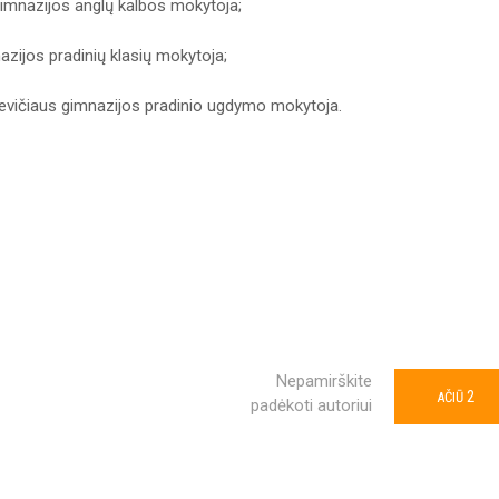
imnazijos anglų kalbos mokytoja;
zijos pradinių klasių mokytoja;
anevičiaus gimnazijos pradinio ugdymo mokytoja.
Nepamirškite
2
AČIŪ
padėkoti autoriui