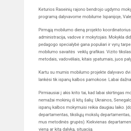
Keturios Raseinių rajono bendrojo ugdymo mok
programą dalyvavome mobilume Ispanijoje, Valenc
Pirmąją mobilumo dieną projekto koordinatorius
administracija, vadove ir mokytojais. Mokykla d
pedagogo specialybė gana populiari ir vyrų tarp
mobilumo savaitės veiklų grafikas. Vizito tiksl
metodais, vadovėliais, kitais ypatumais, juos p
Kartu su mumis mobilumo projekte dalyvavo dvi 
lankėsi tik ispanų kalbos pamokose. Labai dažnai
Pirmiausiai į akis krito tai, kad labai skirtingas 
nemažai mokinių iš kitų šalių: Ukrainos, Senegalo,
ispanų kalbos mokymuisi reikia daugiau laiko. Į
departamentas, tiksliųjų mokslų departamentas,
mus metodinės grupės). Kiekvienas departamenta
vieną ar kitą dalyką, situaciją.