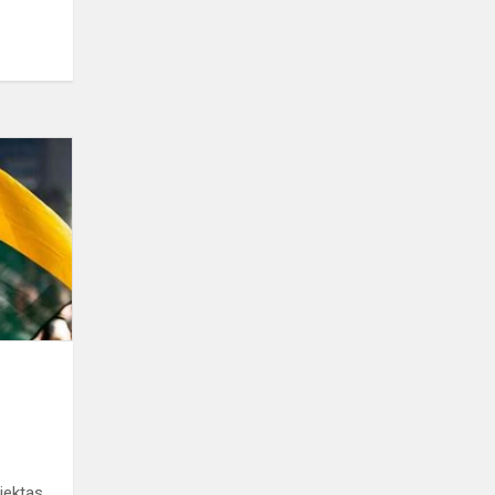
Dalyvausime
Pilietiškumo
savaitėje
o
ojektas.