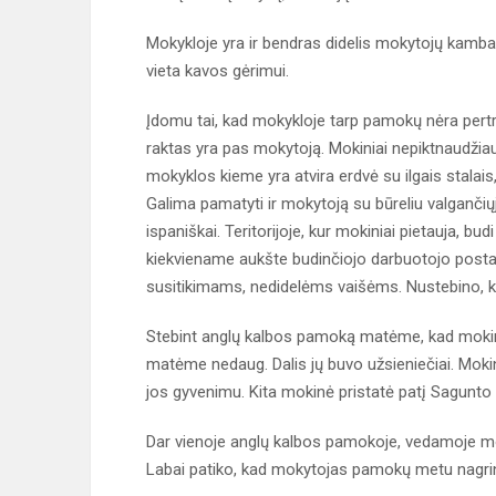
Mokykloje yra ir bendras didelis mokytojų kambarys
vieta kavos gėrimui.
Įdomu tai, kad mokykloje tarp pamokų nėra pertrau
raktas yra pas mokytoją. Mokiniai nepiktnaudžia
mokyklos kieme yra atvira erdvė su ilgais stalais
Galima pamatyti ir mokytoją su būreliu valgančių
ispaniškai. Teritorijoje, kur mokiniai pietauja, b
kiekviename aukšte budinčiojo darbuotojo postas.
susitikimams, nedidelėms vaišėms. Nustebino, kad
Stebint anglų kalbos pamoką matėme, kad mokiniai
matėme nedaug. Dalis jų buvo užsieniečiai. Mokin
jos gyvenimu. Kita mokinė pristatė patį Sagunto m
Dar vienoje anglų kalbos pamokoje, vedamoje moky
Labai patiko, kad mokytojas pamokų metu nagrinėj