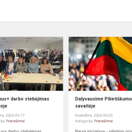
Erasmus+
darbo
stebėjimas
Lenkijoje
us+ darbo stebėjimas
Dalyvausime Pilietiškum
joje
savaitėje
ta: 2026-05-17
Paskelbta: 2026-05-05
ija:
Pranešimai
Kategorija:
Pranešimai
us+ darbo stebėjimas
Nauja iniciatyva - pilietinis pr