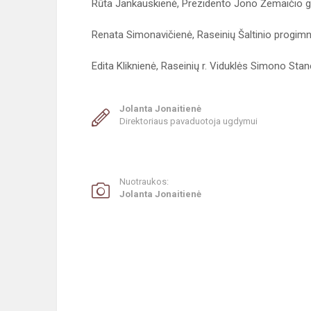
Rūta Jankauskienė, Prezidento Jono Žemaičio g
Renata Simonavičienė, Raseinių Šaltinio progimna
Edita Kliknienė, Raseinių r. Viduklės Simono St
Jolanta Jonaitienė
Direktoriaus pavaduotoja ugdymui
Nuotraukos:
Jolanta Jonaitienė