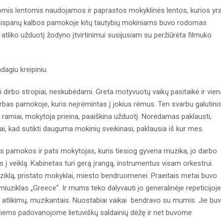
iomis lentomis naudojamos ir paprastos mokyklinės lentos, kurios yr
i, ispanų kalbos pamokoje kitų tautybių mokiniams buvo rodomas
atliko užduotį žodyno įtvirtinimui susijusiam su peržiūrėta filmuko
dagiu kreipiniu.
irbo stropiai, neskubėdami. Greta motyvuotų vaikų pasitaikė ir vie
rbas pamokoje, kuris neįrėmintas į jokius rėmus. Ten svarbu galutini
amiai, mokytoja prieina, paaiškina užduotį. Norėdamas paklausti,
tai, kad sutikti dauguma mokinių sveikinasi, paklausia iš kur mes.
ikos pamokos ir pats mokytojas, kuris tiesiog gyvena muzika, jo darbo
į veiklą. Kabinetas turi gerą įrangą, instrumentus visam orkestrui.
ziklą, pristato mokyklai, miesto bendruomenei. Praeitais metai buvo
ziklas „Greece“. Ir mums teko dalyvauti jo generalinėje repeticijoje
ų atlikimų, muzikantais. Nuostabiai vaikai bendravo su mumis. Jie bu
s jiems padovanojome lietuviškų saldainių dėžę ir net buvome