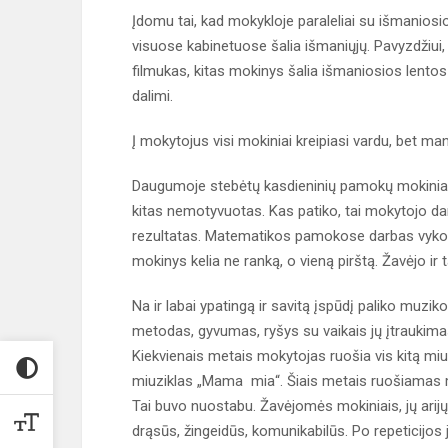
Įdomu tai, kad mokykloje paraleliai su išmanios
visuose kabinetuose šalia išmaniųjų. Pavyzdžiu
filmukas, kitas mokinys šalia išmaniosios lentos 
dalimi.
Į mokytojus visi mokiniai kreipiasi vardu, bet man
Daugumoje stebėtų kasdieninių pamokų mokiniai d
kitas nemotyvuotas. Kas patiko, tai mokytojo da
rezultatas. Matematikos pamokose darbas vyko r
mokinys kelia ne ranką, o vieną pirštą. Žavėjo ir 
Na ir labai ypatingą ir savitą įspūdį paliko muz
metodas, gyvumas, ryšys su vaikais jų įtraukimas 
Kiekvienais metais mokytojas ruošia vis kitą miu
miuziklas „Mama mia“. Šiais metais ruošiamas miu
Tai buvo nuostabu. Žavėjomės mokiniais, jų arij
drąsūs, žingeidūs, komunikabilūs. Po repeticijo