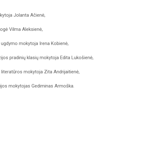
kytoja Jolanta Ačienė,
gogė Vilma Aleksienė,
io ugdymo mokytoja Irena Kobienė,
ijos pradinių klasių mokytoja Edita Lukošienė,
 literatūros mokytoja Zita Andrijaitienė,
logijos mokytojas Gediminas Armoška.