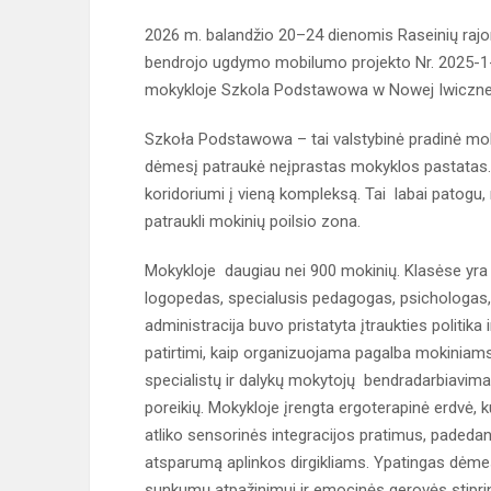
2026 m. balandžio 20–24 dienomis Raseinių ra
bendrojo ugdymo mobilumo projekto Nr. 2025-1
mokykloje Szkola Podstawowa w Nowej Iwiczne
Szkoła Podstawowa – tai valstybinė pradinė moky
dėmesį patraukė neįprastas mokyklos pastatas. Du 
koridoriumi į vieną kompleksą. Tai labai patogu, 
patraukli mokinių poilsio zona.
Mokykloje daugiau nei 900 mokinių. Klasėse yra į
logopedas, specialusis pedagogas, psichologas, 
administracija buvo pristatyta įtraukties politik
patirtimi, kaip organizuojama pagalba mokiniams 
specialistų ir dalykų mokytojų bendradarbiavima
poreikių. Mokykloje įrengta ergoterapinė erdvė, 
atliko sensorinės integracijos pratimus, padedanči
atsparumą aplinkos dirgikliams. Ypatingas dėm
sunkumų atpažinimui ir emocinės gerovės stiprini