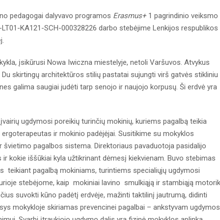
jono pedagogai dalyvavo programos
Erasmus+
1 pagrindinio veiksmo
-LT01-KA121-SCH-000328226 darbo stebėjime Lenkijos respublikos
j.
kla, įsikūrusi Nowa Iwiczna miestelyje, netoli Varšuvos. Atvykus
skirtingų architektūros stilių pastatai sujungti virš gatvės stikliniu
nes galima saugiai judėti tarp senojo ir naujojo korpusų. Ši erdvė yra
vairių ugdymosi poreikių turinčių mokinių, kuriems pagalbą teikia
ergoterapeutas ir mokinio padėjėjai. Susitikime su mokyklos
a ir švietimo pagalbos sistema. Direktoriaus pavaduotoja pasidalijo
ir kokie iššūkiai kyla užtikrinant dėmesį kiekvienam. Buvo stebimas
s teikiant pagalbą mokiniams, turintiems specialiųjų ugdymosi
kurioje stebėjome, kaip mokiniai lavino smulkiąją ir stambiąją motorik
us suvokti kūno padėtį erdvėje, mažinti taktilinį jautrumą, didinti
esys mokykloje skiriamas prevencinei pagalbai – ankstyvam ugdymos
mui. Svarbi įtraukiojo ugdymo dalis yra fizinė mokyklos aplinka.