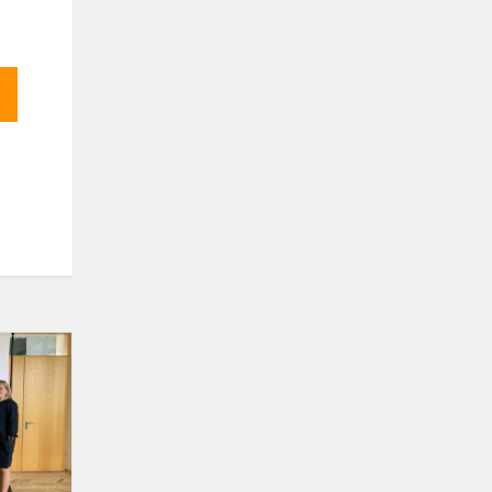
NTŠ
inauguracinė
konferencija