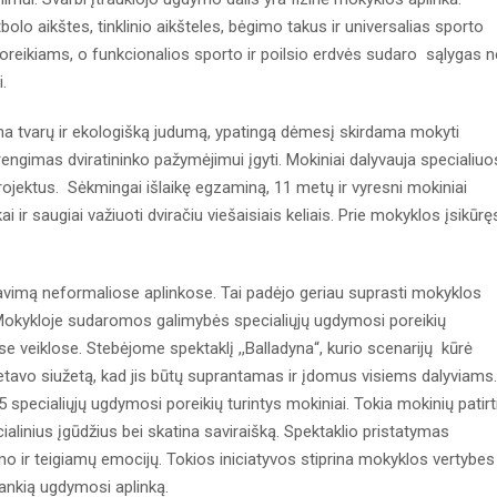
bolo aikštes, tinklinio aikšteles, bėgimo takus ir universalias sporto
 poreikiams, o funkcionalios sporto ir poilsio erdvės sudaro sąlygas n
i.
atina tvarų ir ekologišką judumą, ypatingą dėmesį skirdama mokyti
irengimas dviratininko pažymėjimui įgyti. Mokiniai dalyvauja specialiu
ojektus. Sėkmingai išlaikę egzaminą, 11 metų ir vyresni mokiniai
ai ir saugiai važiuoti dviračiu viešaisiais keliais. Prie mokyklos įsikūrę
vimą neformaliose aplinkose. Tai padėjo geriau suprasti mokyklos
 Mokykloje sudaromos galimybės specialiųjų ugdymosi poreikių
e veiklose. Stebėjome spektaklį ,,Balladyna“, kurio scenarijų kūrė
retavo siužetą, kad jis būtų suprantamas ir įdomus visiems dalyviams.
5 specialiųjų ugdymosi poreikių turintys mokiniai. Tokia mokinių patirt
ocialinius įgūdžius bei skatina saviraišką. Spektaklio pristatymas
 ir teigiamų emocijų. Tokios iniciatyvos stiprina mokyklos vertybes 
lankią ugdymosi aplinką.