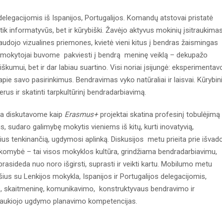
elegacijomis iš Ispanijos, Portugalijos. Komandų atstovai pristatė
tik informatyvūs, bet ir kūrybiški. Žavėjo aktyvus mokinių įsitraukimas
 naudojo vizualines priemones, kvietė vieni kitus į bendras žaismingas
tiek mokytojai buvome pakviesti į bendrą meninę veiklą – dekupažo
ybiškumui, bet ir dar labiau suartino. Visi noriai įsijungė: eksperimentav
 apie savo pasirinkimus. Bendravimas vyko natūraliai ir laisvai. Kūrybin
rus ir skatinti tarpkultūrinį bendradarbiavimą.
ija diskutavome kaip
Erasmus+
projektai skatina profesinį tobulėjimą 
is, sudaro galimybę mokytis vieniems iš kitų, kurti inovatyvią,
kius tenkinančią, ugdymosi aplinką. Diskusijos metu prieita prie išvad
akomybė – tai visos mokyklos kultūra, grindžiama bendradarbiavimu,
prasideda nuo noro išgirsti, suprasti ir veikti kartu. Mobilumo metu
ius su Lenkijos mokykla, Ispanijos ir Portugalijos delegacijomis,
s, skaitmeninę, komunikavimo, konstruktyvaus bendravimo ir
traukiojo ugdymo planavimo kompetencijas.