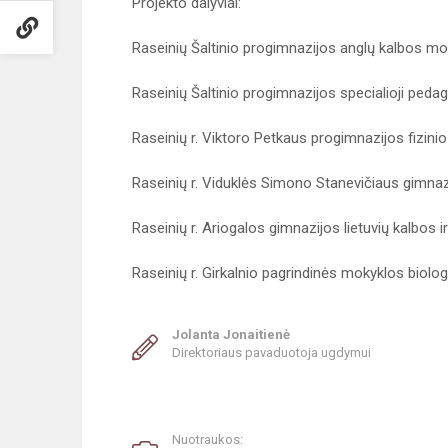
Projekto dalyviai:
Raseinių Šaltinio progimnazijos anglų kalbos mo
Raseinių Šaltinio progimnazijos specialioji peda
Raseinių r. Viktoro Petkaus progimnazijos fizin
Raseinių r. Viduklės Simono Stanevičiaus gimnaz
Raseinių r. Ariogalos gimnazijos lietuvių kalbos ir
Raseinių r. Girkalnio pagrindinės mokyklos bio
Jolanta Jonaitienė
Direktoriaus pavaduotoja ugdymui
Nuotraukos: