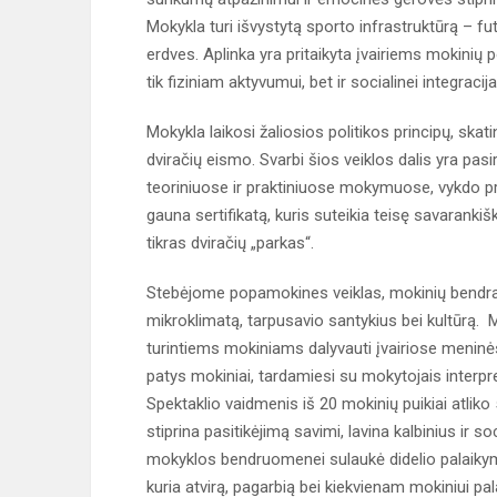
Mokykla turi išvystytą sporto infrastruktūrą – fut
erdves. Aplinka yra pritaikyta įvairiems mokinių
tik fiziniam aktyvumui, bet ir socialinei integracija
Mokykla laikosi žaliosios politikos principų, sk
dviračių eismo. Svarbi šios veiklos dalis yra pas
teoriniuose ir praktiniuose mokymuose, vykdo pr
gauna sertifikatą, kuris suteikia teisę savarankišk
tikras dviračių „parkas“.
Stebėjome popamokines veiklas, mokinių bendra
mikroklimatą, tarpusavio santykius bei kultūrą.
turintiems mokiniams dalyvauti įvairiose meninės
patys mokiniai, tardamiesi su mokytojais interp
Spektaklio vaidmenis iš 20 mokinių puikiai atliko 
stiprina pasitikėjimą savimi, lavina kalbinius ir s
mokyklos bendruomenei sulaukė didelio palaikymo
kuria atvirą, pagarbią bei kiekvienam mokiniui pa