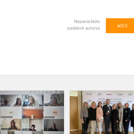
Nepamirškite
2
AČIŪ
padėkoti autoriui
e
Diskusija
o
apie
įtraukųjį
ugdymą