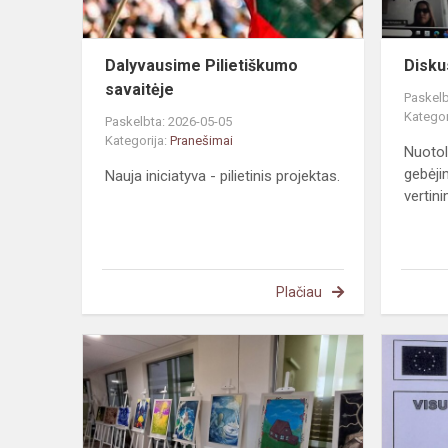
Dalyvausime Pilietiškumo
Disku
savaitėje
Paskelb
Kategor
Paskelbta: 2026-05-05
Kategorija:
Pranešimai
Nuotol
gebėji
Nauja iniciatyva - pilietinis projektas.
vertin
Plačiau
Lietuvos
moksleivių
dailės
olimpiada
Telšiuose