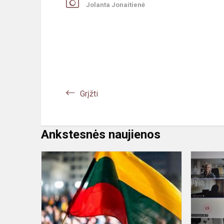
Jolanta Jonaitienė
Grįžti
Ankstesnės naujienos
Dalyvausim
Pilietiškum
savaitėje