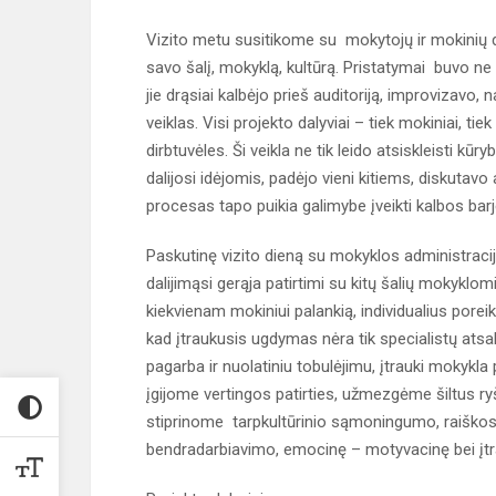
Vizito metu susitikome su mokytojų ir mokinių d
savo šalį, mokyklą, kultūrą. Pristatymai buvo ne 
jie drąsiai kalbėjo prieš auditoriją, improvizavo,
veiklas. Visi projekto dalyviai – tiek mokiniai, 
dirbtuvėles. Ši veikla ne tik leido atsiskleisti kūr
dalijosi idėjomis, padėjo vieni kitiems, diskutavo
procesas tapo puikia galimybe įveikti kalbos barje
Paskutinę vizito dieną su mokyklos administrac
dalijimąsi gerąja patirtimi su kitų šalių mokyklom
kiekvienam mokiniui palankią, individualius porei
kad įtraukusis ugdymas nėra tik specialistų ats
pagarba ir nuolatiniu tobulėjimu, įtrauki mokykla 
įgijome vertingos patirties, užmezgėme šiltus ryš
stiprinome tarpkultūrinio sąmoningumo, raiško
bendradarbiavimo, emocinę – motyvacinę bei į