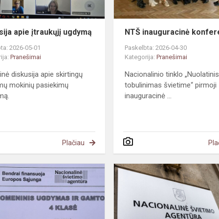
sija apie įtraukųjį ugdymą
NTŠ inauguracinė konfer
ta: 2026-05-01
Paskelbta: 2026-04-30
ija:
Pranešimai
Kategorija:
Pranešimai
inė diskusija apie skirtingų
Nacionalinio tinklo „Nuolatini
mų mokinių pasiekimų
tobulinimas švietime“ pirmoji
imą.
inauguracinė ...
Plačiau
Pla
Dayvavome
pilotiniame
visuomeninio
ugdymo
ir