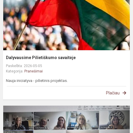
Dalyvausime Pilietiškumo savaitėje
Paskelbta: 2026-05-05
Kategorija:
Pranešimai
Nauja iniciatyva - pilietinis projektas.
Plačiau
D
a
į
u