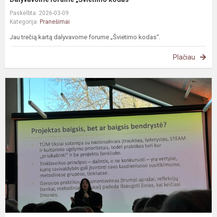
Paskelbta: 2026-03-09
Kategorija:
Pranešimai
Jau trečią kartą dalyvavome forume „Švietimo kodas“.
Plačiau
#
G
s
p