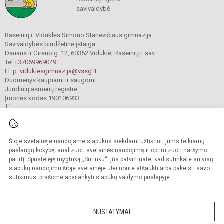
savivaldybė
Raseinių r. Viduklės Simono Stanevičiaus gimnazija
Savivaldybės biudžetinė įstaiga
Dariaus ir Girėno g. 12, 60352 Viduklė, Raseinių r. sav.
Tel.
+37069969049
El. p.
viduklesgimnazija@vssg.lt
Duomenys kaupiami ir saugomi
Juridinių asmenų registre
Įmonės kodas 190106933
© 2022. Raseinių r. Viduklės Simono Stanevičiaus gimnazija. Visos teisės
Šioje svetainėje naudojame slapukus siekdami užtikrinti jums teikiamų
saugomos.
Kopijuoti turinį be raštiško gimnazijos sutikimo griežtai draudžiama.
paslaugų kokybę, analizuoti svetainės naudojimą ir optimizuoti naršymo
patirtį. Spustelėję mygtuką „Sutinku“, jūs patvirtinate, kad sutinkate su visų
Prieinamumo paraiška
Slapukų valdymas
slapukų naudojimu šioje svetainėje. Jei norite atšaukti arba pakeisti savo
sutikimus, prašome apsilankyti
slapukų valdymo puslapyje
.
Sumanus būdas atnaujinti
mokyklos interneto
svetainę
NUSTATYMAI