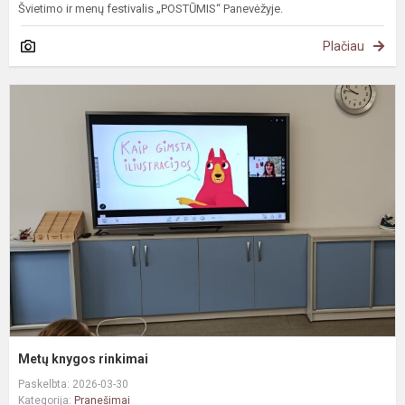
Švietimo ir menų festivalis „POSTŪMIS“ Panevėžyje.
Plačiau
M
k
r
Metų knygos rinkimai
Paskelbta: 2026-03-30
Kategorija:
Pranešimai