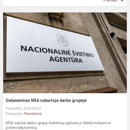
Plačiau
D
N
s
d
g
Dalyvavimas NŠA suburtoje darbo grupėje
Paskelbta: 2026-04-22
Kategorija:
Pranešimai
NŠA subūrė darbo grupę išskirtinių gabumų ir didelį mokymosi
potencialą turinčių...