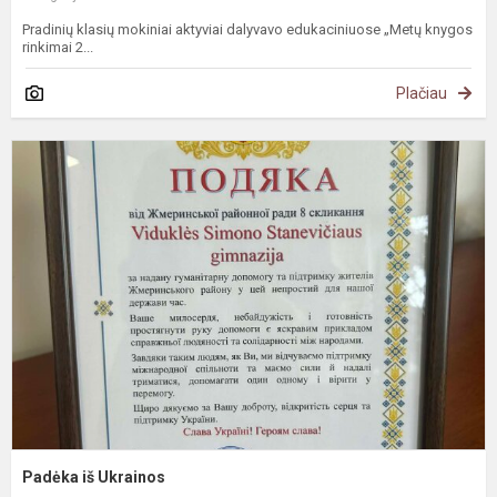
Pradinių klasių mokiniai aktyviai dalyvavo edukaciniuose „Metų knygos
rinkimai 2...
Plačiau
P
i
U
Padėka iš Ukrainos