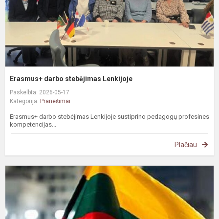
Erasmus+ darbo stebėjimas Lenkijoje
Paskelbta: 2026-05-17
Kategorija:
Pranešimai
Erasmus+ darbo stebėjimas Lenkijoje sustiprino pedagogų profesines
kompetencijas...
Plačiau
D
P
s