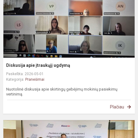
Diskusija apie įtraukųjį ugdymą
Paskelbta: 2026-05-01
Kategorija:
Pranešimai
Nuotolinė diskusija apie skirtingų gebėjimų mokinių pasiekimų
vertinimą.
Plačiau
N
i
k