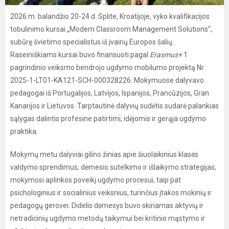
2026 m. balandžio 20-24 d. Splite, Kroatijoje, vyko kvalifikacijos
tobulinimo kursai „Modern Classroom Management Solutions“,
subūrę švietimo specialistus iš įvairių Europos šalių.
Raseiniškiams kursai buvo finansuoti pagal
Erasmus+
1
pagrindinio veiksmo bendrojo ugdymo mobilumo projektą Nr.
2025-1-LT01-KA121-SCH-000328226. Mokymuose dalyvavo
pedagogai iš Portugalijos, Latvijos, Ispanijos, Prancūzijos, Gran
Kanarijos ir Lietuvos. Tarptautinė dalyvių sudėtis sudarė palankias
sąlygas dalintis profesine patirtimi, idėjomis ir gerąja ugdymo
praktika.
Mokymų metu dalyviai gilino žinias apie šiuolaikinius klasės
valdymo sprendimus, dėmesio sutelkimo ir išlaikymo strategijas,
mokymosi aplinkos poveikį ugdymo procesui, taip pat
psichologinius ir socialinius veiksnius, turinčius įtakos mokinių ir
pedagogų gerovei. Didelis dėmesys buvo skiriamas aktyvių ir
netradicinių ugdymo metodų taikymui bei kritinio mąstymo ir