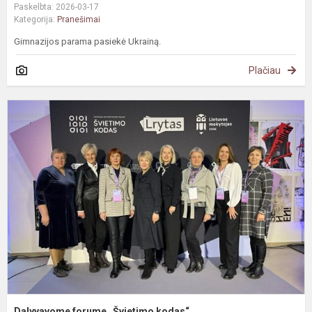
Paskelbta: 2026-03-17
Kategorija:
Pranešimai
Gimnazijos parama pasiekė Ukrainą.
Plačiau
D
f
„
k
Dalyvavome forume „Švietimo kodas“