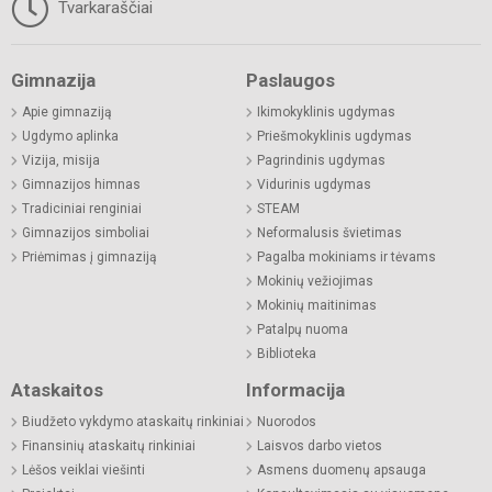
Tvarkaraščiai
Gimnazija
Paslaugos
Apie gimnaziją
Ikimokyklinis ugdymas
Ugdymo aplinka
Priešmokyklinis ugdymas
Vizija, misija
Pagrindinis ugdymas
Gimnazijos himnas
Vidurinis ugdymas
Tradiciniai renginiai
STEAM
Gimnazijos simboliai
Neformalusis švietimas
Priėmimas į gimnaziją
Pagalba mokiniams ir tėvams
Mokinių vežiojimas
Mokinių maitinimas
Patalpų nuoma
Biblioteka
Ataskaitos
Informacija
Biudžeto vykdymo ataskaitų rinkiniai
Nuorodos
Finansinių ataskaitų rinkiniai
Laisvos darbo vietos
Lėšos veiklai viešinti
Asmens duomenų apsauga