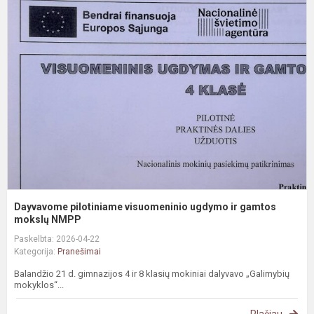
D
p
v
u
ir
g
m
Dayvavome pilotiniame visuomeninio ugdymo ir gamtos
mokslų NMPP
Paskelbta: 2026-04-22
Kategorija:
Pranešimai
Balandžio 21 d. gimnazijos 4 ir 8 klasių mokiniai dalyvavo „Galimybių
mokyklos“...