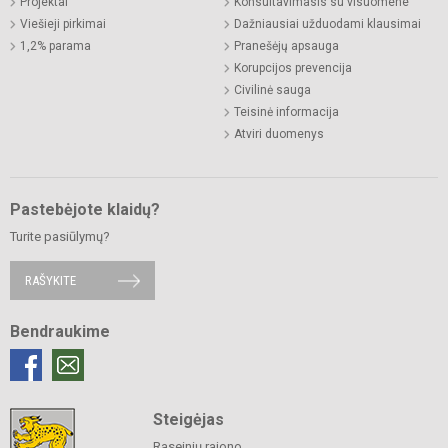
Projektai
Konsultavimasis su visuomene
Viešieji pirkimai
Dažniausiai užduodami klausimai
1,2% parama
Pranešėjų apsauga
Korupcijos prevencija
Civilinė sauga
Teisinė informacija
Atviri duomenys
Pastebėjote klaidų?
Turite pasiūlymų?
RAŠYKITE
Bendraukime
Steigėjas
Raseinių rajono