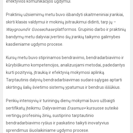
efektyvios komunikacijos ugdymui.
Praktinių užsiėmimų metu buvo išbandyti skaitmeniniai įrankiai,
skirti klasės valdymui ir mokinių įsitraukimui didinti, tarp jų –
Wayground
ir
Goosechase
platformos. Grupinio darbo ir praktinių
bandymų metu dalyviai įvertino šių įrankių taikymo galimybes
kasdieniame ugdymo procese.
Kursų metu buvo stiprinamos bendravimo, bendradarbiavimo ir
kūrybiškumo kompetencijos, analizuojami metodai, padedantys
kurti pozityvią, įtraukią ir efektyvią mokymosi aplinką.
Tarptautinis dalyvių bendradarbiavimas sudarė sąlygas aptarti
skirtingų šalių švietimo sistemų ypatumus ir bendrus iššūkius.
Penkių intensyvių ir turiningų dienų mokymai buvo užbaigti
sertifikatų įteikimu. Dalyvavimas
Erasmus+
kursuose suteikė
vertingų profesinių žinių, sustiprino tarptautinio
bendradarbiavimo ryšius ir paskatino taikyti inovatyvius
sprendimus šiuolaikiniame ugdymo procese.