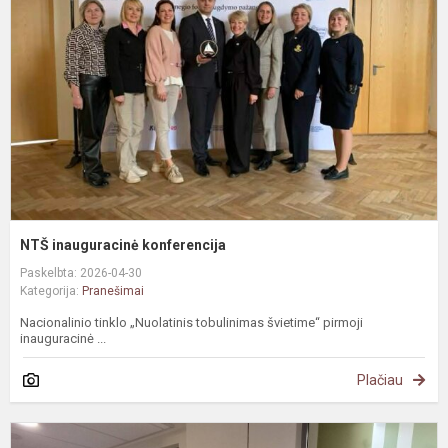
NTŠ inauguracinė konferencija
Paskelbta: 2026-04-30
Kategorija:
Pranešimai
Nacionalinio tinklo „Nuolatinis tobulinimas švietime“ pirmoji
inauguracinė ...
Plačiau
L