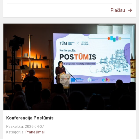
Plačiau
K
P
Konferencija Postūmis
Paskelbta: 2026-04-07
Kategorija:
Pranešimai