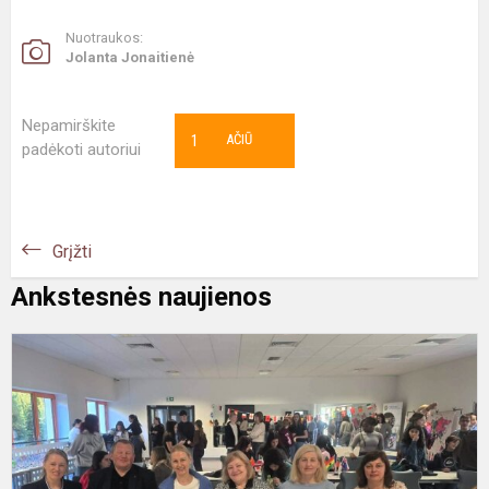
Nuotraukos:
Jolanta Jonaitienė
Nepamirškite
1
AČIŪ
padėkoti autoriui
Grįžti
Ankstesnės naujienos
E
d
s
L