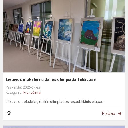
m
d
o
T
Lietuvos moksleivių dailės olimpiada Telšiuose
Paskelbta: 2026-04-29
Kategorija:
Pranešimai
Lietuvos moksleivių dailės olimpiados respublikinis etapas
Plačiau