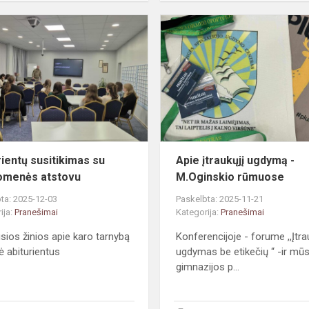
Abiturientų
susitikimas
su
kariuomenės
atstovu
rientų susitikimas su
Apie įtraukųjį ugdymą -
omenės atstovu
M.Oginskio rūmuose
ta: 2025-12-03
Paskelbta: 2025-11-21
ija:
Pranešimai
Kategorija:
Pranešimai
sios žinios apie karo tarnybą
Konferencijoje - forume ,,Įtr
ė abiturientus
ugdymas be etikečių “ -ir mū
gimnazijos p...