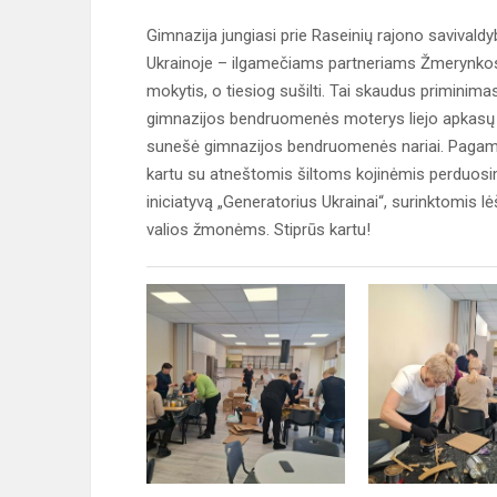
Gimnazija jungiasi prie Raseinių rajono savivaldy
Ukrainoje – ilgamečiams partneriams Žmerynkos m
mokytis, o tiesiog sušilti. Tai skaudus priminim
gimnazijos bendruomenės moterys liejo apkasų ž
sunešė gimnazijos bendruomenės nariai. Pagamint
kartu su atneštomis šiltoms kojinėmis perduosi
iniciatyvą „Generatorius Ukrainai“, surinktomis 
valios žmonėms. Stiprūs kartu!