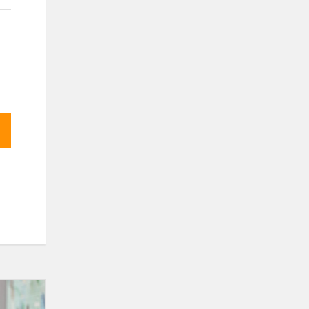
Gimnazijos
ketvirtų