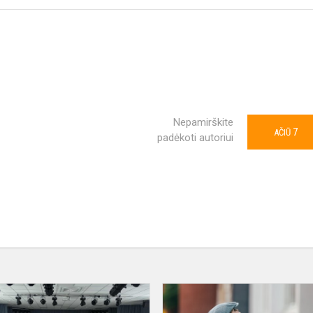
Nepamirškite
7
AČIŪ
padėkoti autoriui
#TŪM.
KULTŪRINIS