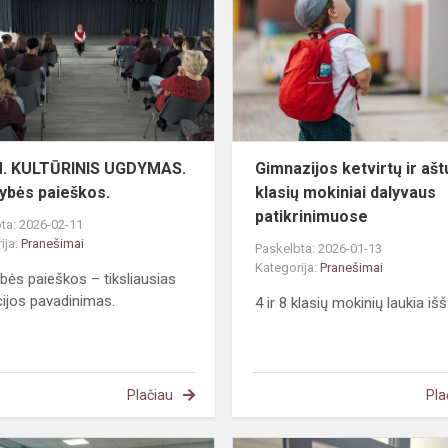
UGDYMAS.
Tapatybės
paieškos.
. KULTŪRINIS UGDYMAS.
Gimnazijos ketvirtų ir ašt
ybės paieškos.
klasių mokiniai dalyvaus
patikrinimuose
ta: 2026-02-11
ija:
Pranešimai
Paskelbta: 2026-01-13
Kategorija:
Pranešimai
bės paieškos – tiksliausias
ijos pavadinimas.
4 ir 8 klasių mokinių laukia išš
Plačiau
Pla
Vaizduotės