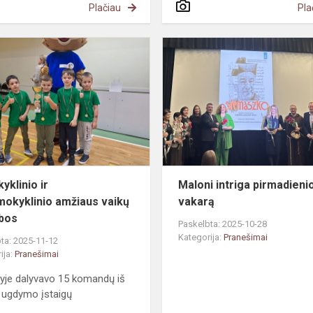
Plačiau
Pla
oje
Ikimokyklinio
ir
s
priešmokyklinio
amžiaus
vaikų
varžybos
yklinio ir
Maloni intriga pirmadieni
mokyklinio amžiaus vaikų
vakarą
bos
Paskelbta: 2025-10-28
Kategorija:
Pranešimai
ta: 2025-11-12
ija:
Pranešimai
yje dalyvavo 15 komandų iš
 ugdymo įstaigų