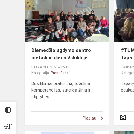
centro
metodinė
diena
Viduklėje
Diemedžio ugdymo centro
#TŪM
metodinė diena Viduklėje
Tapat
Paskelbta: 2026-02-18
Paskelb
Kategorija:
Pranešimai
Kategor
Susitikimai praturtina, tobulina
Tapaty
kompetencijas, suteikia žinių ir
edukac
stiprybės...
Plačiau
Džiugi