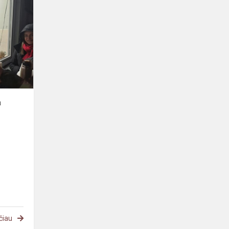
arbatos
diena
a
čiau