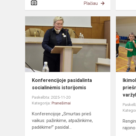
Plačiau
Konferencij
pasidalinta
socialinėmi
istorijomis
Konferencijoje pasidalinta
Ikimok
socialinėmis istorijomis
prieš
varžy
Paskelbta: 2025-11-20
Kategorija:
Pranešimai
Paskelb
Kategor
Konferencijoje „Smurtas prieš
vaikus: pažinkime, atpažinkime,
Rengin
padėkime!” pasidal...
rajono