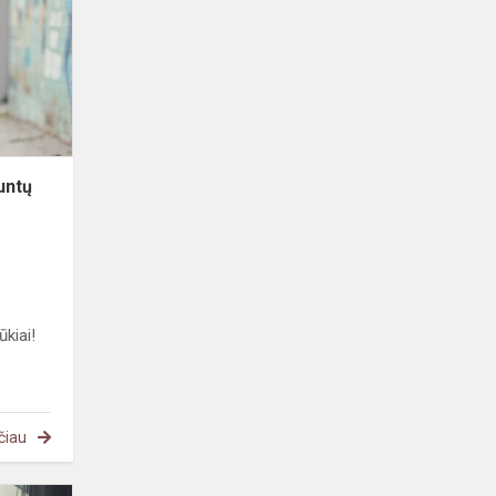
ir
aštuntų
klasių
mokiniai
dalyvaus
pat...
untų
ūkiai!
čiau
Tarptautinė