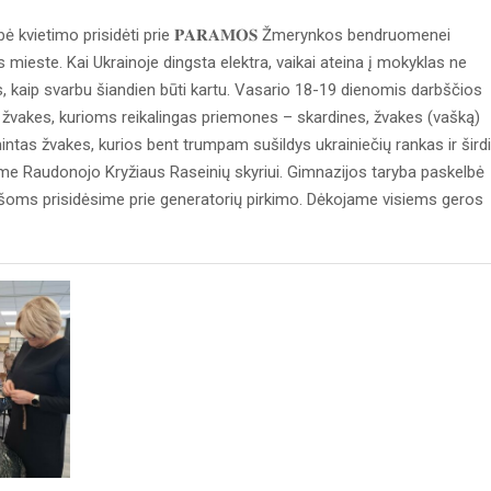
bė kvietimo prisidėti prie 𝐏𝐀𝐑𝐀𝐌𝐎𝐒 Žmerynkos bendruomenei
ieste. Kai Ukrainoje dingsta elektra, vaikai ateina į mokyklas ne
as, kaip svarbu šiandien būti kartu. Vasario 18-19 dienomis darbščios
vakes, kurioms reikalingas priemones – skardines, žvakes (vašką)
as žvakes, kurios bent trumpam sušildys ukrainiečių rankas ir širdi
me Raudonojo Kryžiaus Raseinių skyriui. Gimnazijos taryba paskelbė
lėšoms prisidėsime prie generatorių pirkimo. Dėkojame visiems geros