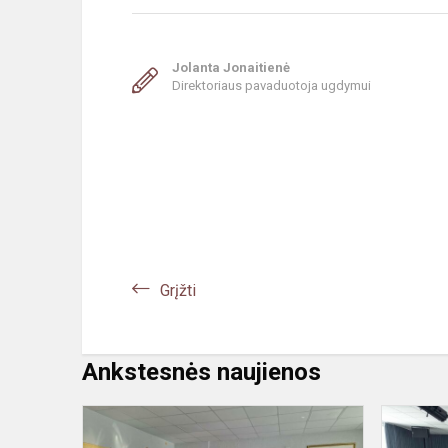
Jolanta Jonaitienė
Direktoriaus pavaduotoja ugdymui
Grįžti
Ankstesnės naujienos
Diemedžio
ugdymo