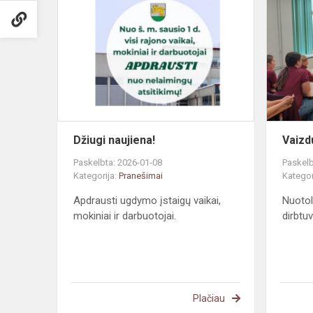
naujiena!
Džiugi naujiena!
Vaizd
Paskelbta: 2026-01-08
Paskelb
Kategorija:
Pranešimai
Kategor
Apdrausti ugdymo įstaigų vaikai,
Nuotol
mokiniai ir darbuotojai.
dirbtu
Plačiau