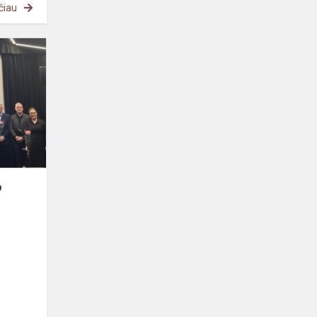
čiau
Maloni
intriga
pirmadienio
vakarą
o