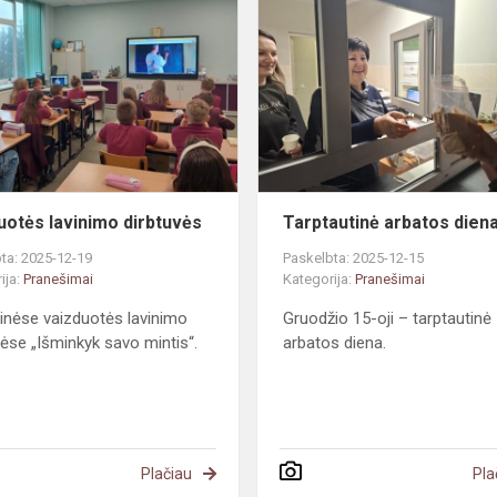
lavinimo
dirbtuvės
uotės lavinimo dirbtuvės
Tarptautinė arbatos dien
ta: 2025-12-19
Paskelbta: 2025-12-15
ija:
Pranešimai
Kategorija:
Pranešimai
inėse vaizduotės lavinimo
Gruodžio 15-oji – tarptautinė
vėse „Išminkyk savo mintis“.
arbatos diena.
Plačiau
Pla