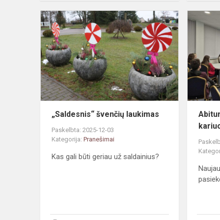
„Saldesnis“
švenčių
laukimas
„Saldesnis“ švenčių laukimas
Abitu
kariu
Paskelbta: 2025-12-03
Kategorija:
Pranešimai
Paskelb
Kategor
Kas gali būti geriau už saldainius?
Naujau
pasiek