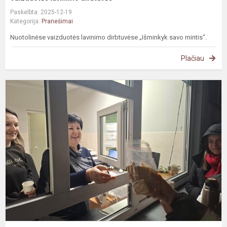
Paskelbta: 2025-12-19
Kategorija:
Pranešimai
Nuotolinėse vaizduotės lavinimo dirbtuvėse „Išminkyk savo mintis“.
Plačiau
T
a
d