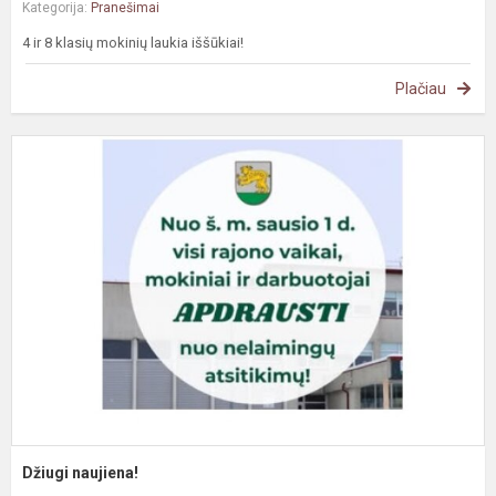
Kategorija:
Pranešimai
4 ir 8 klasių mokinių laukia iššūkiai!
Plačiau
D
n
Džiugi naujiena!