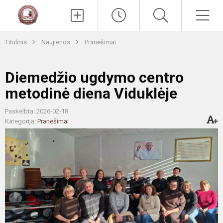
Paieška
Men
Titulinis
Naujienos
Pranešimai
Diemedžio ugdymo centro
metodinė diena Viduklėje
Paskelbta: 2026-02-18
Kategorija:
Pranešimai