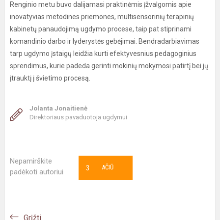
Renginio metu buvo dalijamasi praktinėmis įžvalgomis apie
inovatyvias metodines priemones, multisensorinių terapinių
kabinetų panaudojimą ugdymo procese, taip pat stiprinami
komandinio darbo ir lyderystės gebėjimai. Bendradarbiavimas
tarp ugdymo įstaigų leidžia kurti efektyvesnius pedagoginius
sprendimus, kurie padeda gerinti mokinių mokymosi patirtį bei jų
įtrauktį į švietimo procesą.
Jolanta Jonaitienė
Direktoriaus pavaduotoja ugdymui
Nepamirškite
3
AČIŪ
padėkoti autoriui
Grįžti