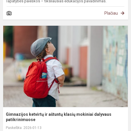
Tapatybės paieškos – tiksliausias edukacijos pavadinimas.
Plačiau
G
k
ir
a
k
m
d
pa
Gimnazijos ketvirtų ir aštuntų klasių mokiniai dalyvaus
patikrinimuose
Paskelbta: 2026-01-13