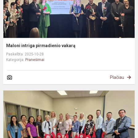
Maloni intriga pirmadienio vakarą
Paskelbta: 2025-10-28
Kategorija:
Pranešimai
Plačiau
Į
š
J
A
v