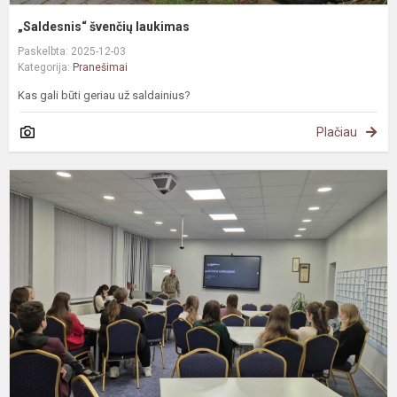
„Saldesnis“ švenčių laukimas
Paskelbta: 2025-12-03
Kategorija:
Pranešimai
Kas gali būti geriau už saldainius?
Plačiau
A
s
s
k
a