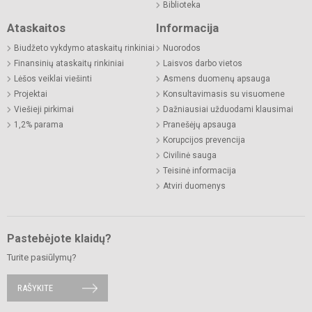
Biblioteka
Ataskaitos
Informacija
Biudžeto vykdymo ataskaitų rinkiniai
Nuorodos
Finansinių ataskaitų rinkiniai
Laisvos darbo vietos
Lėšos veiklai viešinti
Asmens duomenų apsauga
Projektai
Konsultavimasis su visuomene
Viešieji pirkimai
Dažniausiai užduodami klausimai
1,2% parama
Pranešėjų apsauga
Korupcijos prevencija
Civilinė sauga
Teisinė informacija
Atviri duomenys
Pastebėjote klaidų?
Turite pasiūlymų?
RAŠYKITE