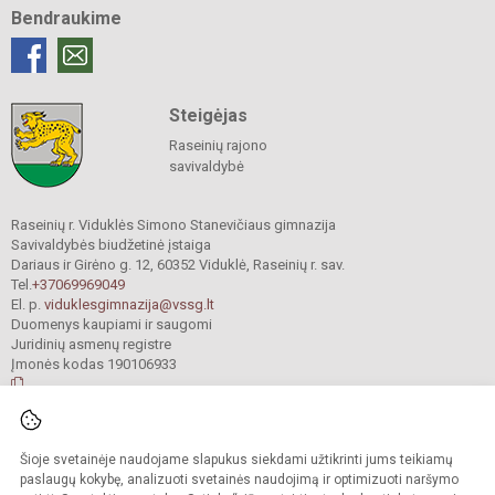
Bendraukime
Steigėjas
Raseinių rajono
savivaldybė
Raseinių r. Viduklės Simono Stanevičiaus gimnazija
Savivaldybės biudžetinė įstaiga
Dariaus ir Girėno g. 12, 60352 Viduklė, Raseinių r. sav.
Tel.
+37069969049
El. p.
viduklesgimnazija@vssg.lt
Duomenys kaupiami ir saugomi
Juridinių asmenų registre
Įmonės kodas 190106933
© 2022. Raseinių r. Viduklės Simono Stanevičiaus gimnazija. Visos teisės
Šioje svetainėje naudojame slapukus siekdami užtikrinti jums teikiamų
saugomos.
Kopijuoti turinį be raštiško gimnazijos sutikimo griežtai draudžiama.
paslaugų kokybę, analizuoti svetainės naudojimą ir optimizuoti naršymo