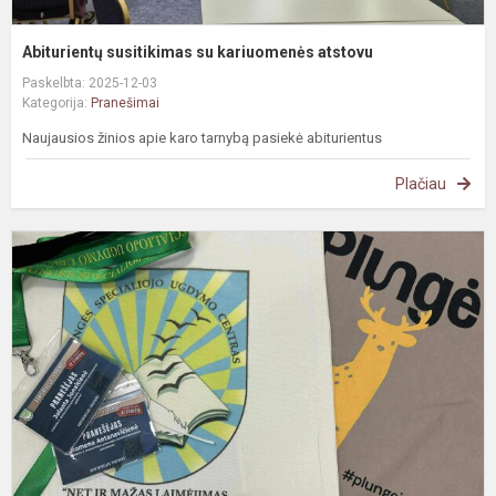
Abiturientų susitikimas su kariuomenės atstovu
Paskelbta: 2025-12-03
Kategorija:
Pranešimai
Naujausios žinios apie karo tarnybą pasiekė abiturientus
Plačiau
A
į
u
-
M
r