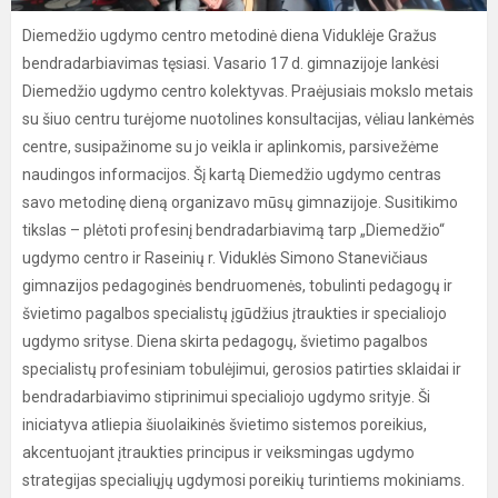
Diemedžio ugdymo centro metodinė diena Viduklėje Gražus
bendradarbiavimas tęsiasi. Vasario 17 d. gimnazijoje lankėsi
Diemedžio ugdymo centro kolektyvas. Praėjusiais mokslo metais
su šiuo centru turėjome nuotolines konsultacijas, vėliau lankėmės
centre, susipažinome su jo veikla ir aplinkomis, parsivežėme
naudingos informacijos. Šį kartą Diemedžio ugdymo centras
savo metodinę dieną organizavo mūsų gimnazijoje. Susitikimo
tikslas – plėtoti profesinį bendradarbiavimą tarp „Diemedžio“
ugdymo centro ir Raseinių r. Viduklės Simono Stanevičiaus
gimnazijos pedagoginės bendruomenės, tobulinti pedagogų ir
švietimo pagalbos specialistų įgūdžius įtraukties ir specialiojo
ugdymo srityse. Diena skirta pedagogų, švietimo pagalbos
specialistų profesiniam tobulėjimui, gerosios patirties sklaidai ir
bendradarbiavimo stiprinimui specialiojo ugdymo srityje. Ši
iniciatyva atliepia šiuolaikinės švietimo sistemos poreikius,
akcentuojant įtraukties principus ir veiksmingas ugdymo
strategijas specialiųjų ugdymosi poreikių turintiems mokiniams.