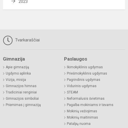
2023
Tvarkaraščiai
Gimnazija
Paslaugos
Apie gimnaziją
Ikimokyklinis ugdymas
Ugdymo aplinka
Priešmokyklinis ugdymas
Vizija, misija
Pagrindinis ugdymas
Gimnazijos himnas
Vidurinis ugdymas
Tradiciniai renginiai
STEAM
Gimnazijos simboliai
Neformalusis švietimas
Priėmimas į gimnaziją
Pagalba mokiniams ir tėvams
Mokinių vežiojimas
Mokinių maitinimas
Patalpų nuoma