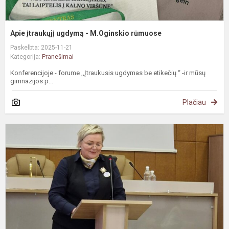
Apie įtraukųjį ugdymą - M.Oginskio rūmuose
Paskelbta: 2025-11-21
Kategorija:
Pranešimai
Konferencijoje - forume ,,Įtraukusis ugdymas be etikečių “ -ir mūsų
gimnazijos p...
Plačiau
K
p
s
i