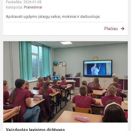
Paskelbta: 2026-01-08
Kategorija:
Pranešimai
Apdrausti ugdymo įstaigų vaikai, mokiniai ir darbuotojai.
Plačiau
V
l
d
Vaizduotės lavinimo dirbtuvės