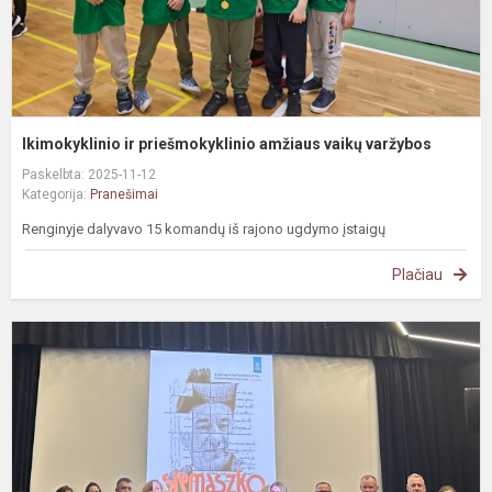
Ikimokyklinio ir priešmokyklinio amžiaus vaikų varžybos
Paskelbta: 2025-11-12
Kategorija:
Pranešimai
Renginyje dalyvavo 15 komandų iš rajono ugdymo įstaigų
Plačiau
M
i
p
v