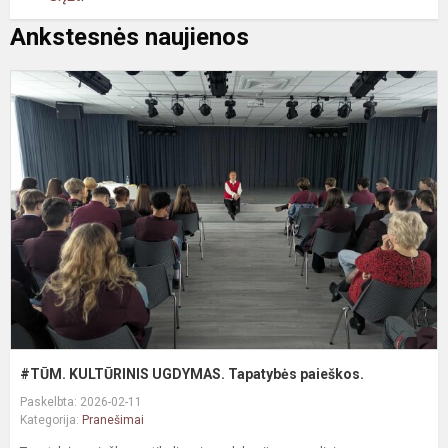
Ankstesnės naujienos
#
K
U
T
p
#TŪM. KULTŪRINIS UGDYMAS. Tapatybės paieškos.
Paskelbta: 2026-02-11
Kategorija:
Pranešimai