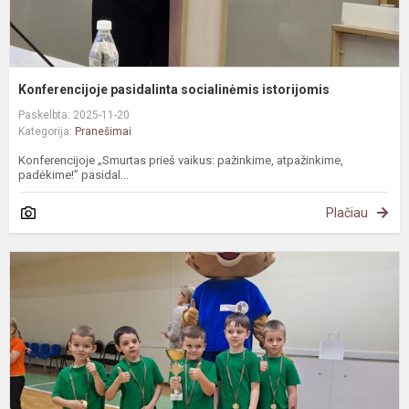
Konferencijoje pasidalinta socialinėmis istorijomis
Paskelbta: 2025-11-20
Kategorija:
Pranešimai
Konferencijoje „Smurtas prieš vaikus: pažinkime, atpažinkime,
padėkime!” pasidal...
Plačiau
I
ir
p
a
v
v