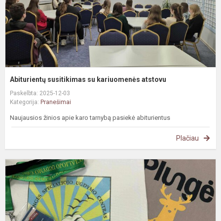
Abiturientų susitikimas su kariuomenės atstovu
Paskelbta: 2025-12-03
Kategorija:
Pranešimai
Naujausios žinios apie karo tarnybą pasiekė abiturientus
Plačiau
A
į
u
-
M