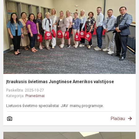
J
A
v
Įtraukusis švietimas Jungtinėse Amerikos valstijose
Paskelbta: 2025-10-27
Kategorija:
Pranešimai
Lietuvos švietimo specialistai JAV mainų programoje.
Plačiau
S