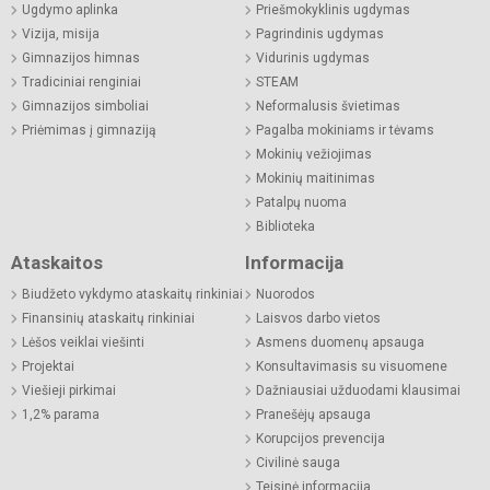
Ugdymo aplinka
Priešmokyklinis ugdymas
Vizija, misija
Pagrindinis ugdymas
Gimnazijos himnas
Vidurinis ugdymas
Tradiciniai renginiai
STEAM
Gimnazijos simboliai
Neformalusis švietimas
Priėmimas į gimnaziją
Pagalba mokiniams ir tėvams
Mokinių vežiojimas
Mokinių maitinimas
Patalpų nuoma
Biblioteka
Ataskaitos
Informacija
Biudžeto vykdymo ataskaitų rinkiniai
Nuorodos
Finansinių ataskaitų rinkiniai
Laisvos darbo vietos
Lėšos veiklai viešinti
Asmens duomenų apsauga
Projektai
Konsultavimasis su visuomene
Viešieji pirkimai
Dažniausiai užduodami klausimai
1,2% parama
Pranešėjų apsauga
Korupcijos prevencija
Civilinė sauga
Teisinė informacija