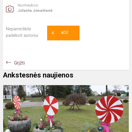
Nuotraukos:
Jolanta Jonaitienė
Nepamirškite
4
AČIŪ
padėkoti autoriui
Grįžti
Ankstesnės naujienos
„
š
l