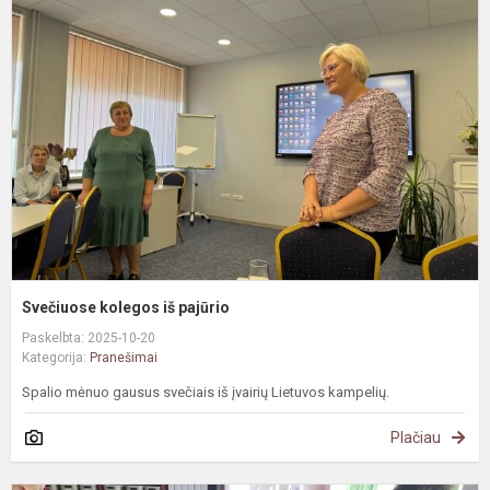
k
i
p
Svečiuose kolegos iš pajūrio
Paskelbta: 2025-10-20
Kategorija:
Pranešimai
Spalio mėnuo gausus svečiais iš įvairių Lietuvos kampelių.
Plačiau