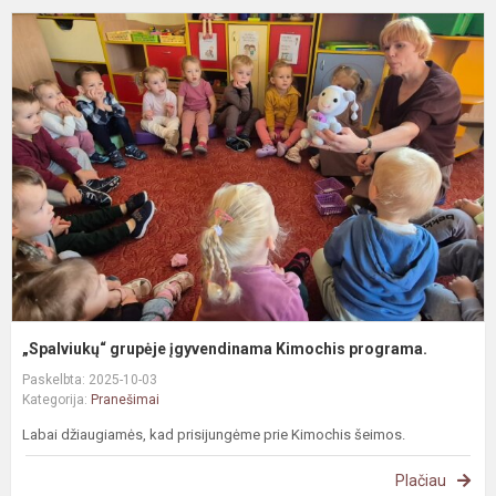
„
g
į
K
p
„Spalviukų“ grupėje įgyvendinama Kimochis programa.
Paskelbta: 2025-10-03
Kategorija:
Pranešimai
Labai džiaugiamės, kad prisijungėme prie Kimochis šeimos.
Plačiau