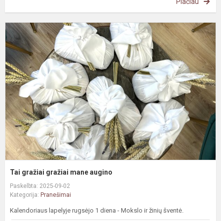
Plačiau
T
g
g
m
a
Tai gražiai gražiai mane augino
Paskelbta: 2025-09-02
Kategorija:
Pranešimai
Kalendoriaus lapelyje rugsėjo 1 diena - Mokslo ir žinių šventė.