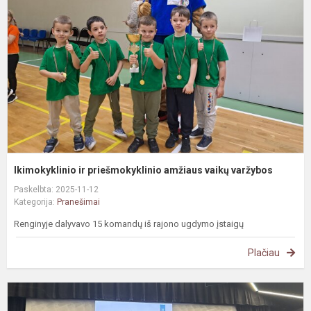
a
v
v
Ikimokyklinio ir priešmokyklinio amžiaus vaikų varžybos
Paskelbta: 2025-11-12
Kategorija:
Pranešimai
Renginyje dalyvavo 15 komandų iš rajono ugdymo įstaigų
Plačiau
M
i