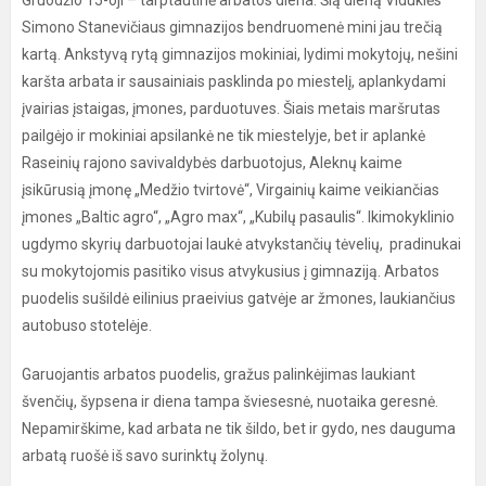
Gruodžio 15-oji – tarptautinė arbatos diena. Šią dieną Viduklės
Simono Stanevičiaus gimnazijos bendruomenė mini jau trečią
kartą. Ankstyvą rytą gimnazijos mokiniai, lydimi mokytojų, nešini
karšta arbata ir sausainiais pasklinda po miestelį, aplankydami
įvairias įstaigas, įmones, parduotuves. Šiais metais maršrutas
pailgėjo ir mokiniai apsilankė ne tik miestelyje, bet ir aplankė
Raseinių rajono savivaldybės darbuotojus, Aleknų kaime
įsikūrusią įmonę „Medžio tvirtovė“, Virgainių kaime veikiančias
įmones „Baltic agro“, „Agro max“, „Kubilų pasaulis“. Ikimokyklinio
ugdymo skyrių darbuotojai laukė atvykstančių tėvelių, pradinukai
su mokytojomis pasitiko visus atvykusius į gimnaziją. Arbatos
puodelis sušildė eilinius praeivius gatvėje ar žmones, laukiančius
autobuso stotelėje.
Garuojantis arbatos puodelis, gražus palinkėjimas laukiant
švenčių, šypsena ir diena tampa šviesesnė, nuotaika geresnė.
Nepamirškime, kad arbata ne tik šildo, bet ir gydo, nes dauguma
arbatą ruošė iš savo surinktų žolynų.