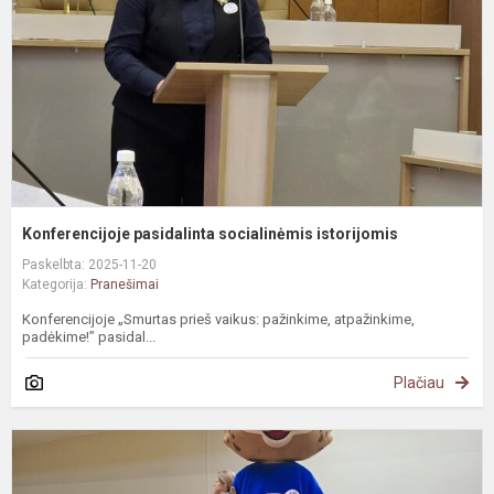
Konferencijoje pasidalinta socialinėmis istorijomis
Paskelbta: 2025-11-20
Kategorija:
Pranešimai
Konferencijoje „Smurtas prieš vaikus: pažinkime, atpažinkime,
padėkime!” pasidal...
Plačiau
I
ir
p