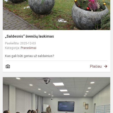
„Saldesnis“ švenčių laukimas
Paskelbta: 2025-12-03
Kategorija:
Pranešimai
Kas gali būti geriau už saldainius?
Plačiau
A
s
s
k
a