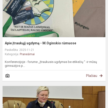
r
Apie įtraukųjį ugdymą - M.Oginskio rūmuose
Paskelbta: 2025-11-21
Kategorija:
Pranešimai
Konferencijoje - forume ,,Įtraukusis ugdymas be etikečių “ -ir mūsų
gimnazijos p...
Plačiau
K
p
s
i