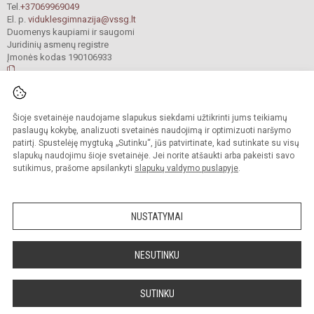
Tel.
+37069969049
El. p.
viduklesgimnazija@vssg.lt
Duomenys kaupiami ir saugomi
Juridinių asmenų registre
Įmonės kodas 190106933
© 2022. Raseinių r. Viduklės Simono Stanevičiaus gimnazija. Visos teisės
Šioje svetainėje naudojame slapukus siekdami užtikrinti jums teikiamų
saugomos.
Kopijuoti turinį be raštiško gimnazijos sutikimo griežtai draudžiama.
paslaugų kokybę, analizuoti svetainės naudojimą ir optimizuoti naršymo
patirtį. Spustelėję mygtuką „Sutinku“, jūs patvirtinate, kad sutinkate su visų
Prieinamumo paraiška
Slapukų valdymas
slapukų naudojimu šioje svetainėje. Jei norite atšaukti arba pakeisti savo
sutikimus, prašome apsilankyti
slapukų valdymo puslapyje
.
Sumanus būdas atnaujinti
mokyklos interneto
svetainę
NUSTATYMAI
NESUTINKU
SUTINKU