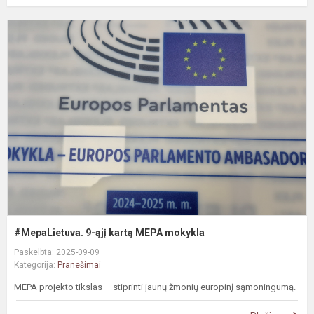
#
9
ąj
k
M
m
#MepaLietuva. 9-ąjį kartą MEPA mokykla
Paskelbta: 2025-09-09
Kategorija:
Pranešimai
MEPA projekto tikslas – stiprinti jaunų žmonių europinį sąmoningumą.