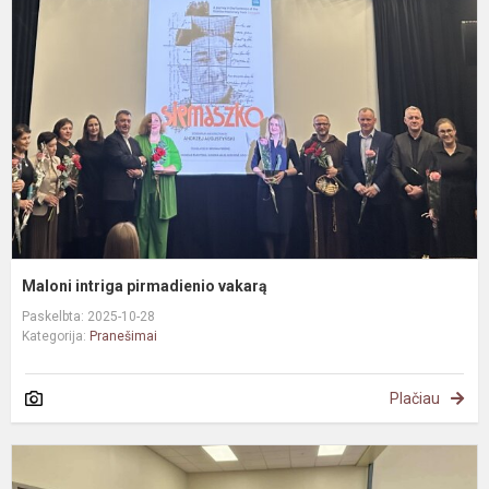
p
v
Maloni intriga pirmadienio vakarą
Paskelbta: 2025-10-28
Kategorija:
Pranešimai
Plačiau
Į
š