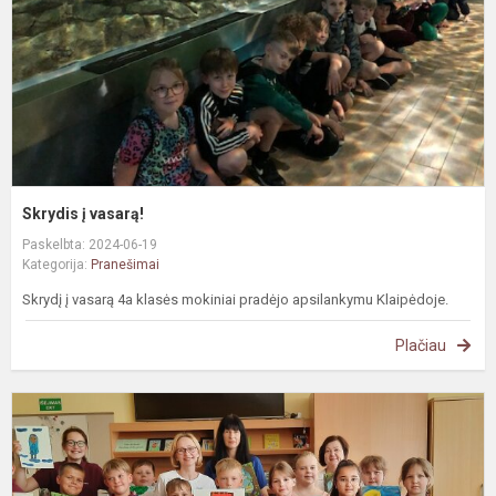
Skrydis į vasarą!
Paskelbta: 2024-06-19
Kategorija:
Pranešimai
Skrydį į vasarą 4a klasės mokiniai pradėjo apsilankymu Klaipėdoje.
Plačiau
#
S
S
s