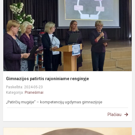
r
r
Gimnazijos patirtis rajoniniame renginyje
Paskelbta: 2024-05-23
Kategorija:
Pranešimai
„Patirčių mugėje“ – kompetencijų ugdymas gimnazijoje
Plačiau
E