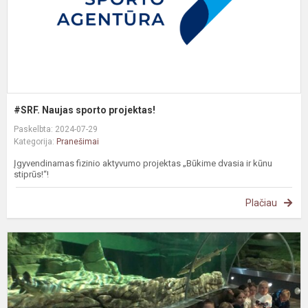
#SRF. Naujas sporto projektas!
Paskelbta: 2024-07-29
Kategorija:
Pranešimai
Įgyvendinamas fizinio aktyvumo projektas „Būkime dvasia ir kūnu
stiprūs!“!
Plačiau
S
į
v