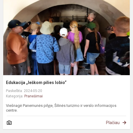
„
p
l
Edukacija „Ieškom pilies lobio“
Paskelbta: 2024-05-20
Kategorija:
Pranešimai
Viešnagė Panemunės pilyje, Šilinės turizmo ir verslo informacijos
centre.
Plačiau