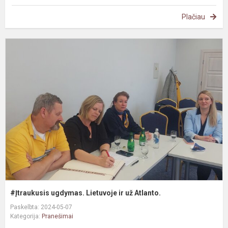
Plačiau
#
u
L
ir
u
A
#Įtraukusis ugdymas. Lietuvoje ir už Atlanto.
Paskelbta: 2024-05-07
Kategorija:
Pranešimai