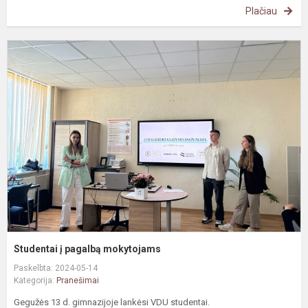
Plačiau
S
į
p
m
Studentai į pagalbą mokytojams
Paskelbta: 2024-05-14
Kategorija:
Pranešimai
Gegužės 13 d. gimnazijoje lankėsi VDU studentai.