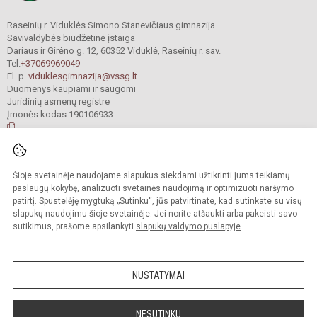
Raseinių r. Viduklės Simono Stanevičiaus gimnazija
Savivaldybės biudžetinė įstaiga
Dariaus ir Girėno g. 12, 60352 Viduklė, Raseinių r. sav.
Tel.
+37069969049
El. p.
viduklesgimnazija@vssg.lt
Duomenys kaupiami ir saugomi
Juridinių asmenų registre
Įmonės kodas 190106933
© 2022. Raseinių r. Viduklės Simono Stanevičiaus gimnazija. Visos teisės
Šioje svetainėje naudojame slapukus siekdami užtikrinti jums teikiamų
saugomos.
Kopijuoti turinį be raštiško gimnazijos sutikimo griežtai draudžiama.
paslaugų kokybę, analizuoti svetainės naudojimą ir optimizuoti naršymo
patirtį. Spustelėję mygtuką „Sutinku“, jūs patvirtinate, kad sutinkate su visų
Prieinamumo paraiška
Slapukų valdymas
slapukų naudojimu šioje svetainėje. Jei norite atšaukti arba pakeisti savo
sutikimus, prašome apsilankyti
slapukų valdymo puslapyje
.
Sumanus būdas atnaujinti
mokyklos interneto
svetainę
NUSTATYMAI
NESUTINKU