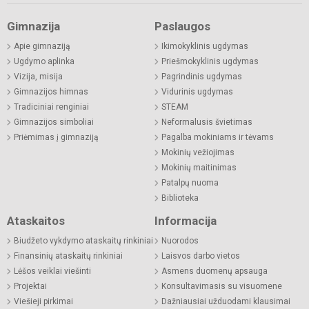
Gimnazija
Paslaugos
Apie gimnaziją
Ikimokyklinis ugdymas
Ugdymo aplinka
Priešmokyklinis ugdymas
Vizija, misija
Pagrindinis ugdymas
Gimnazijos himnas
Vidurinis ugdymas
Tradiciniai renginiai
STEAM
Gimnazijos simboliai
Neformalusis švietimas
Priėmimas į gimnaziją
Pagalba mokiniams ir tėvams
Mokinių vežiojimas
Mokinių maitinimas
Patalpų nuoma
Biblioteka
Ataskaitos
Informacija
Biudžeto vykdymo ataskaitų rinkiniai
Nuorodos
Finansinių ataskaitų rinkiniai
Laisvos darbo vietos
Lėšos veiklai viešinti
Asmens duomenų apsauga
Projektai
Konsultavimasis su visuomene
Viešieji pirkimai
Dažniausiai užduodami klausimai