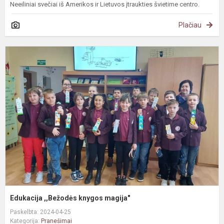
Neeiliniai svečiai iš Amerikos ir Lietuvos įtraukties švietime centro.
Plačiau
E
,
k
m
Edukacija ,,Bežodės knygos magija"
Paskelbta: 2024-04-25
Kategorija:
Pranešimai