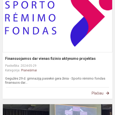
f
a
p
Finansuojamss dar vienas fizinio aktyvumo projektas
Paskelbta: 2024-05-29
Kategorija:
Pranešimai
Gegužės 29 d. gimnaziją pasiekė gera žinia - Sporto rėmimo fondas
finansuos dar...
Plačiau
G
p