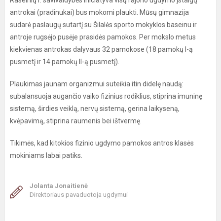
Raseinių r. savivaldybės iniciatyva visų rajono ugdymo įstaigų
antrokai (pradinukai) bus mokomi plaukti. Mūsų gimnazija
sudarė paslaugų sutartį su Šilalės sporto mokyklos baseinu ir
antroje rugsėjo pusėje prasidės pamokos. Per mokslo metus
kiekvienas antrokas dalyvaus 32 pamokose (18 pamokų I-ą
pusmetį ir 14 pamokų II-ą pusmetį).
Plaukimas jaunam organizmui suteikia itin didelę naudą:
subalansuoja augančio vaiko fizinius rodiklius, stiprina imuninę
sistemą, širdies veiklą, nervų sistemą, gerina laikyseną,
kvėpavimą, stiprina raumenis bei ištvermę.
Tikimės, kad kitokios fizinio ugdymo pamokos antros klasės
mokiniams labai patiks.
Jolanta Jonaitienė
Direktoriaus pavaduotoja ugdymui