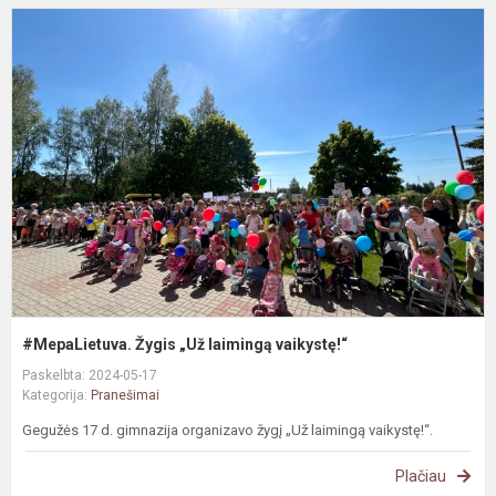
#
Ž
„
l
v
#MepaLietuva. Žygis „Už laimingą vaikystę!“
Paskelbta: 2024-05-17
Kategorija:
Pranešimai
Gegužės 17 d. gimnazija organizavo žygį „Už laimingą vaikystę!“.
Plačiau