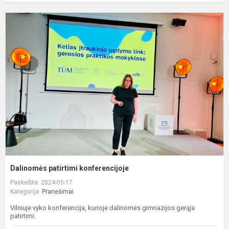
D
p
k
Dalinomės patirtimi konferencijoje
Paskelbta: 2024-05-17
Kategorija:
Pranešimai
Vilniuje vyko konferencija, kurioje dalinomės gimnazijos gerąja
patirtimi.