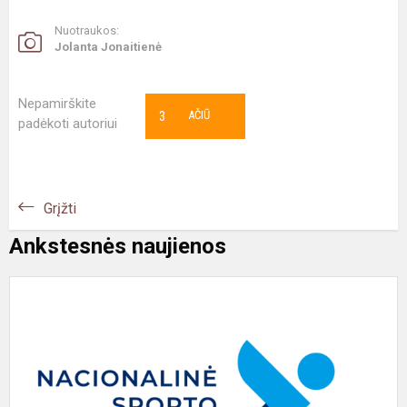
Nuotraukos:
Jolanta Jonaitienė
Nepamirškite
3
AČIŪ
padėkoti autoriui
Grįžti
Ankstesnės naujienos
#
N
s
p