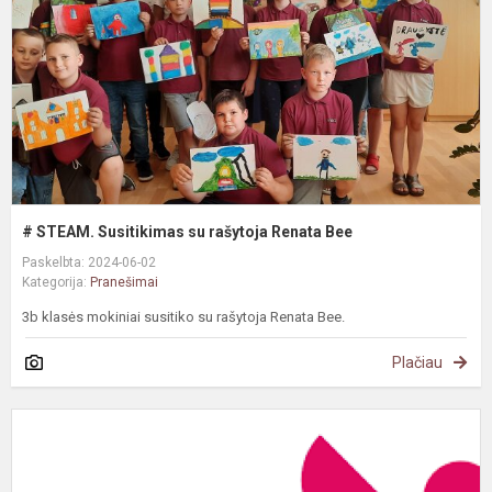
r
R
B
# STEAM. Susitikimas su rašytoja Renata Bee
Paskelbta: 2024-06-02
Kategorija:
Pranešimai
3b klasės mokiniai susitiko su rašytoja Renata Bee.
Plačiau
F
d
v