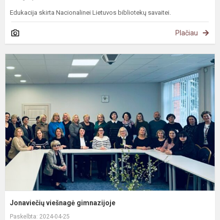
Edukacija skirta Nacionalinei Lietuvos bibliotekų savaitei.
Plačiau
J
v
g
Jonaviečių viešnagė gimnazijoje
Paskelbta: 2024-04-25