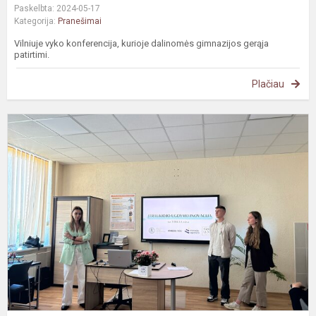
Paskelbta: 2024-05-17
Kategorija:
Pranešimai
Vilniuje vyko konferencija, kurioje dalinomės gimnazijos gerąja
patirtimi.
Plačiau
S
į
p
m