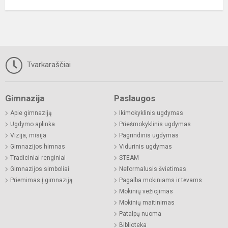
Tvarkaraščiai
Gimnazija
Paslaugos
Apie gimnaziją
Ikimokyklinis ugdymas
Ugdymo aplinka
Priešmokyklinis ugdymas
Vizija, misija
Pagrindinis ugdymas
Gimnazijos himnas
Vidurinis ugdymas
Tradiciniai renginiai
STEAM
Gimnazijos simboliai
Neformalusis švietimas
Priėmimas į gimnaziją
Pagalba mokiniams ir tėvams
Mokinių vežiojimas
Mokinių maitinimas
Patalpų nuoma
Biblioteka