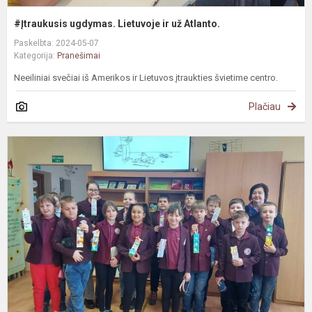
#Įtraukusis ugdymas. Lietuvoje ir už Atlanto.
Paskelbta: 2024-05-07
Kategorija:
Pranešimai
Neeiliniai svečiai iš Amerikos ir Lietuvos įtraukties švietime centro.
Plačiau
E
,
k
m