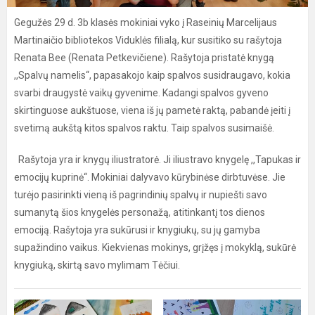
Gegužės 29 d. 3b klasės mokiniai vyko į Raseinių Marcelijaus
Martinaičio bibliotekos Viduklės filialą, kur susitiko su rašytoja
Renata Bee (Renata Petkevičiene). Rašytoja pristatė knygą
,,Spalvų namelis“, papasakojo kaip spalvos susidraugavo, kokia
svarbi draugystė vaikų gyvenime. Kadangi spalvos gyveno
skirtinguose aukštuose, viena iš jų pametė raktą, pabandė įeiti į
svetimą aukštą kitos spalvos raktu. Taip spalvos susimaišė.
Rašytoja yra ir knygų iliustratorė. Ji iliustravo knygelę ,,Tapukas ir
emocijų kuprinė“. Mokiniai dalyvavo kūrybinėse dirbtuvėse. Jie
turėjo pasirinkti vieną iš pagrindinių spalvų ir nupiešti savo
sumanytą šios knygelės personažą, atitinkantį tos dienos
emociją. Rašytoja yra sukūrusi ir knygiukų, su jų gamyba
supažindino vaikus. Kiekvienas mokinys, grįžęs į mokyklą, sukūrė
knygiuką, skirtą savo mylimam Tėčiui.