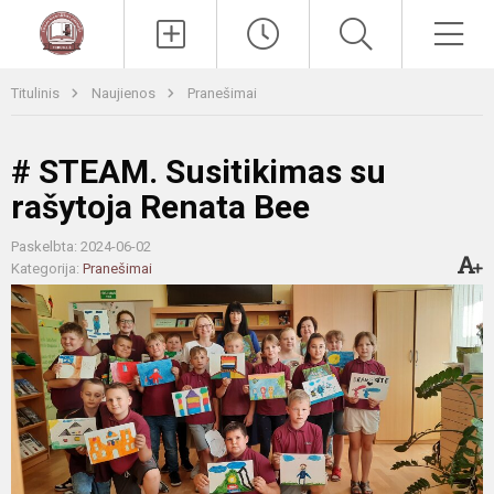
Paieška
Men
Titulinis
Naujienos
Pranešimai
# STEAM. Susitikimas su
rašytoja Renata Bee
Paskelbta: 2024-06-02
Kategorija:
Pranešimai