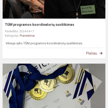
TŪM programos koordinatorių susitikimas
Paskelbta: 2024-04-17
Kategorija:
Pranešimai
Vilniuje vyko TŪM programos koordinatorių susitikimas.
Plačiau
K
l
d