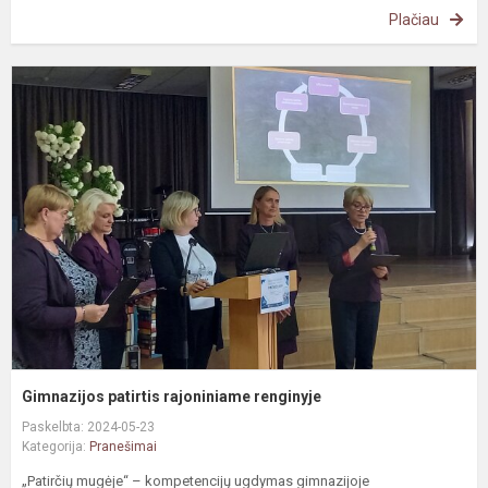
Plačiau
G
p
r
r
Gimnazijos patirtis rajoniniame renginyje
Paskelbta: 2024-05-23
Kategorija:
Pranešimai
„Patirčių mugėje“ – kompetencijų ugdymas gimnazijoje