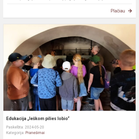
Plačiau
E
„
p
l
Edukacija „Ieškom pilies lobio“
Paskelbta: 2024-05-20
Kategorija:
Pranešimai