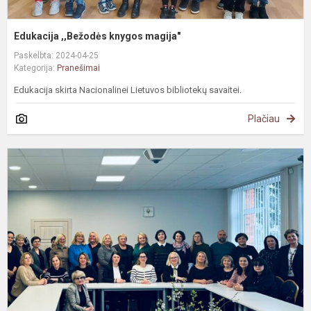
Edukacija ,,Bežodės knygos magija"
Paskelbta: 2024-04-25
Kategorija:
Pranešimai
Edukacija skirta Nacionalinei Lietuvos bibliotekų savaitei.
Plačiau
J
v
g