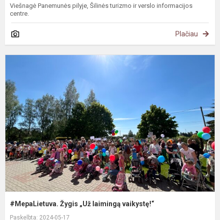
Viešnagė Panemunės pilyje, Šilinės turizmo ir verslo informacijos
centre.
Plačiau
#
Ž
„
l
v
#MepaLietuva. Žygis „Už laimingą vaikystę!“
Paskelbta: 2024-05-17