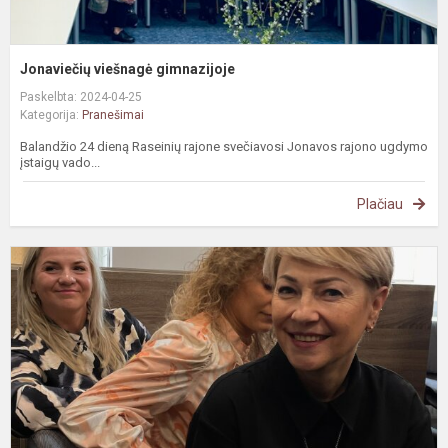
Jonaviečių viešnagė gimnazijoje
Paskelbta: 2024-04-25
Kategorija:
Pranešimai
Balandžio 24 dieną Raseinių rajone svečiavosi Jonavos rajono ugdymo
įstaigų vado...
Plačiau
T
p
k
s