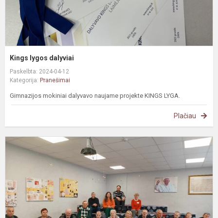
Kings lygos dalyviai
Paskelbta: 2024-04-12
Kategorija:
Pranešimai
Gimnazijos mokiniai dalyvavo naujame projekte KINGS LYGA.
Plačiau
N
s
g