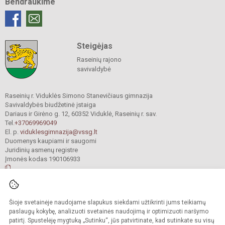
Bendraukime
Steigėjas
Raseinių rajono
savivaldybė
Raseinių r. Viduklės Simono Stanevičiaus gimnazija
Savivaldybės biudžetinė įstaiga
Dariaus ir Girėno g. 12, 60352 Viduklė, Raseinių r. sav.
Tel.
+37069969049
El. p.
viduklesgimnazija@vssg.lt
Duomenys kaupiami ir saugomi
Juridinių asmenų registre
Įmonės kodas 190106933
© 2022. Raseinių r. Viduklės Simono Stanevičiaus gimnazija. Visos teisės
Šioje svetainėje naudojame slapukus siekdami užtikrinti jums teikiamų
saugomos.
Kopijuoti turinį be raštiško gimnazijos sutikimo griežtai draudžiama.
paslaugų kokybę, analizuoti svetainės naudojimą ir optimizuoti naršymo
patirtį. Spustelėję mygtuką „Sutinku“, jūs patvirtinate, kad sutinkate su visų
Prieinamumo paraiška
Slapukų valdymas