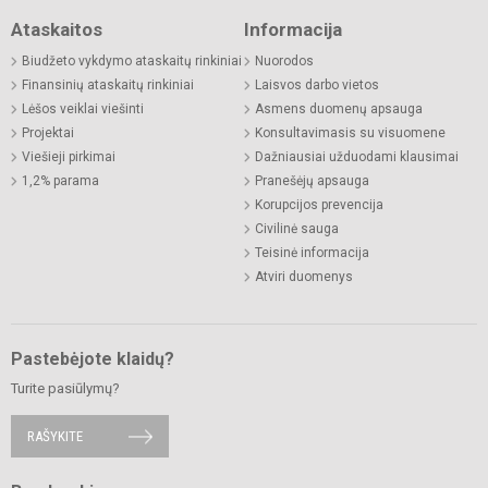
Ataskaitos
Informacija
Biudžeto vykdymo ataskaitų rinkiniai
Nuorodos
Finansinių ataskaitų rinkiniai
Laisvos darbo vietos
Lėšos veiklai viešinti
Asmens duomenų apsauga
Projektai
Konsultavimasis su visuomene
Viešieji pirkimai
Dažniausiai užduodami klausimai
1,2% parama
Pranešėjų apsauga
Korupcijos prevencija
Civilinė sauga
Teisinė informacija
Atviri duomenys
Pastebėjote klaidų?
Turite pasiūlymų?
RAŠYKITE