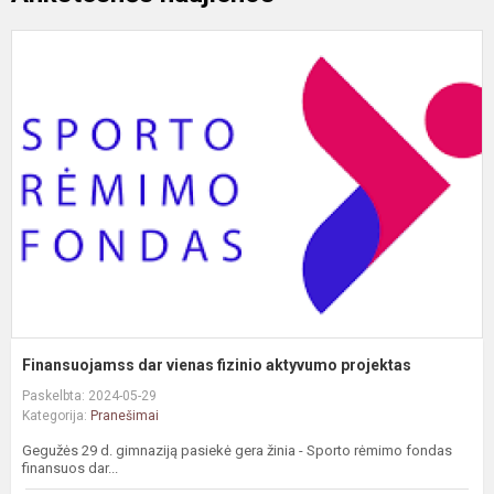
F
d
v
f
a
p
Finansuojamss dar vienas fizinio aktyvumo projektas
Paskelbta: 2024-05-29
Kategorija:
Pranešimai
Gegužės 29 d. gimnaziją pasiekė gera žinia - Sporto rėmimo fondas
finansuos dar...