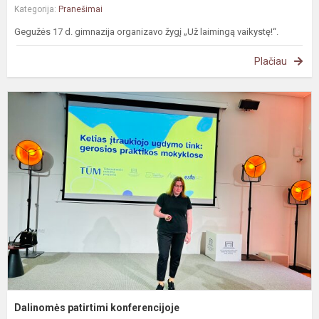
Kategorija:
Pranešimai
Gegužės 17 d. gimnazija organizavo žygį „Už laimingą vaikystę!“.
Plačiau
D
p
k
Dalinomės patirtimi konferencijoje