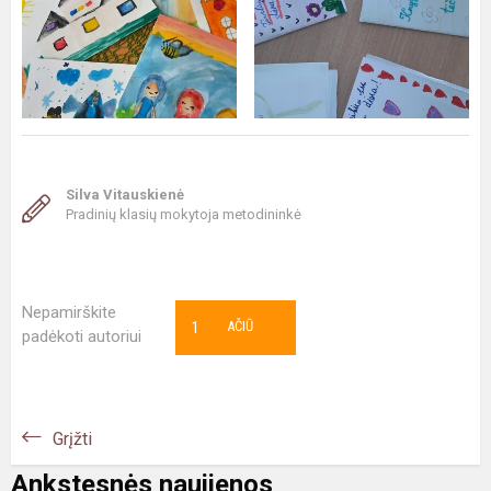
Silva Vitauskienė
Pradinių klasių mokytoja metodininkė
Nepamirškite
1
AČIŪ
padėkoti autoriui
Grįžti
Ankstesnės naujienos