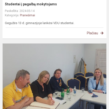
Studentai į pagalbą mokytojams
Paskelbta: 2024-05-14
Kategorija:
Pranešimai
Gegužės 13 d. gimnazijoje lankėsi VDU studentai.
Plačiau
#
u
L
ir
u
A