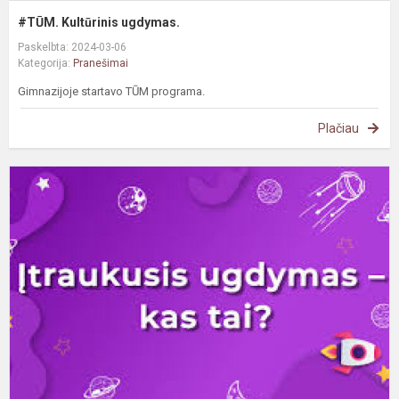
#TŪM. Kultūrinis ugdymas.
Paskelbta: 2024-03-06
Kategorija:
Pranešimai
Gimnazijoje startavo TŪM programa.
Plačiau
A
į
s
V
s