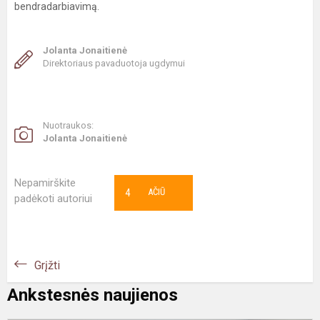
bendradarbiavimą.
Jolanta Jonaitienė
Direktoriaus pavaduotoja ugdymui
Nuotraukos:
Jolanta Jonaitienė
Nepamirškite
4
AČIŪ
padėkoti autoriui
Grįžti
Ankstesnės naujienos