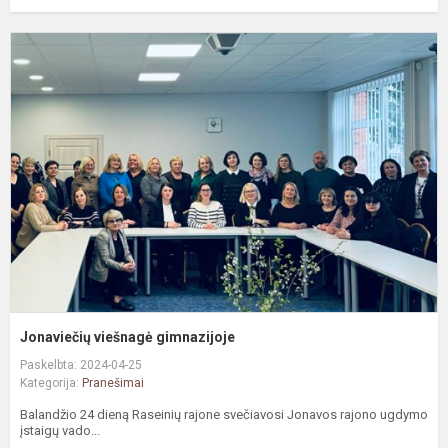
J
v
g
Jonaviečių viešnagė gimnazijoje
Paskelbta: 2024-04-25
Kategorija:
Pranešimai
Balandžio 24 dieną Raseinių rajone svečiavosi Jonavos rajono ugdymo
įstaigų vado...