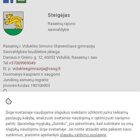
Steigėjas
Raseinių rajono
savivaldybė
Raseinių r. Viduklės Simono Stanevičiaus gimnazija
Savivaldybės biudžetinė įstaiga
Dariaus ir Girėno g. 12, 60352 Viduklė, Raseinių r. sav.
Tel.
+37069969049
El. p.
viduklesgimnazija@vssg.lt
Duomenys kaupiami ir saugomi
Juridinių asmenų registre
Įmonės kodas 190106933
© 2022. Raseinių r. Viduklės Simono Stanevičiaus gimnazija. Visos teisės
Šioje svetainėje naudojame slapukus siekdami užtikrinti jums teikiamų
saugomos.
Kopijuoti turinį be raštiško gimnazijos sutikimo griežtai draudžiama.
paslaugų kokybę, analizuoti svetainės naudojimą ir optimizuoti naršymo
patirtį. Spustelėję mygtuką „Sutinku“, jūs patvirtinate, kad sutinkate su visų
Prieinamumo paraiška
Slapukų valdymas
slapukų naudojimu šioje svetainėje. Jei norite atšaukti arba pakeisti savo
sutikimus, prašome apsilankyti
slapukų valdymo puslapyje
.
Sumanus būdas atnaujinti