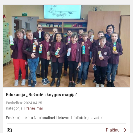
E
,
k
m
Edukacija ,,Bežodės knygos magija"
Paskelbta: 2024-04-25
Kategorija:
Pranešimai
Edukacija skirta Nacionalinei Lietuvos bibliotekų savaitei.
Plačiau