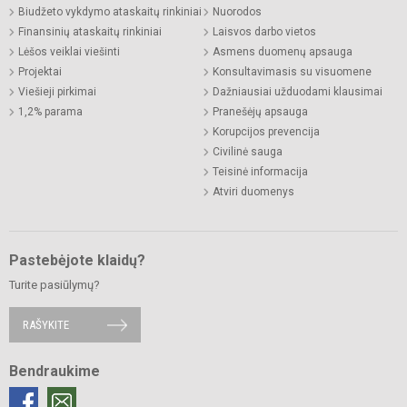
Biudžeto vykdymo ataskaitų rinkiniai
Nuorodos
Finansinių ataskaitų rinkiniai
Laisvos darbo vietos
Lėšos veiklai viešinti
Asmens duomenų apsauga
Projektai
Konsultavimasis su visuomene
Viešieji pirkimai
Dažniausiai užduodami klausimai
1,2% parama
Pranešėjų apsauga
Korupcijos prevencija
Civilinė sauga
Teisinė informacija
Atviri duomenys
Pastebėjote klaidų?
Turite pasiūlymų?
RAŠYKITE
Bendraukime