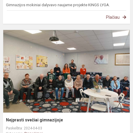
Gimnazijos mokiniai dalyvavo naujame projekte KINGS LYGA.
Plačiau
N
s
g
Neįprasti svečiai gimnazijoje
Paskelbta: 2024-04-03