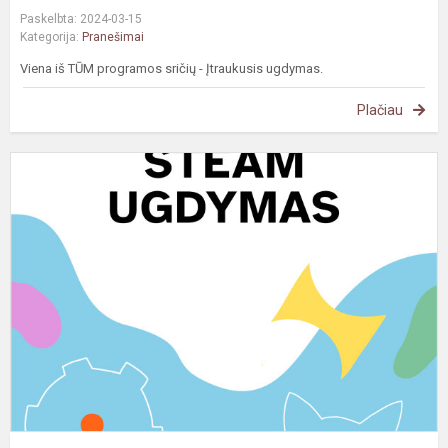
Paskelbta: 2024-03-15
Kategorija:
Pranešimai
Viena iš TŪM programos sričių - Įtraukusis ugdymas.
Plačiau
#
S
u