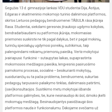
Gegužės 13 d. gimnazijoje lankėsi VDU studentai Dija, Astijus,
Edgaras ir skaitmeninio mokomojo turinio dalinimosi platformos,
skirtos Lietuvos pedagogų bendruomenei TÁBULA rása įkūrėja
Rasa. Studentai, siekdami geresnės įtraukiojo ugdymo kokybės,
bendradarbiaudami su patformos įkūrėja, mokomasias
priemones suskirstė ne tik pagal dalykus, bet ir pagal mokinių,
turinčių specialiųjų ugdymosi poreikių, sutrikimus, taip
palengvindami reikiamų priemonių paiešką. Vertė mokytojui
įvairiapusė: funkcinė – sutaupytas laikas, supaprastinta
mokomosios medžiagos paieška, lengvesnis pasiruošimo
pamokoms procesas, socialinė – besikurianti mokytojų,
susiduriančių su ta pačia problema, bendruomenė, sukurtas
pedagogų tarpusavio palaikymo tinklas, dalinimasis patirtimi,
(savi)konsultacijos. Susitikimo metu mokytojai išbandė
platformos galimybes, tie, kurie nesinaudojo iki šiol, išmoko įkelti
mokomąją medžiagą. Besinaudojantys pasidžiaugė šios
platformos nauda ir funkcionalumu. Dėkojame svečiams už