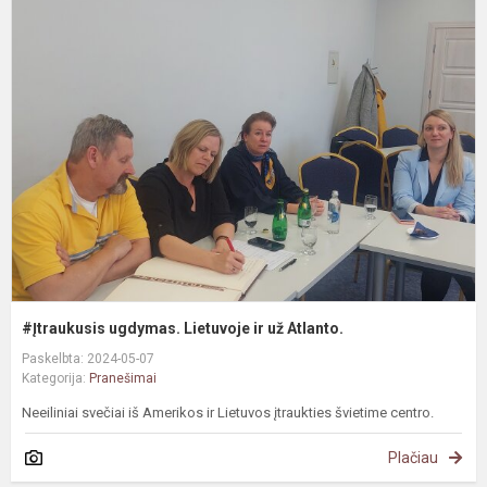
#
u
L
ir
u
A
#Įtraukusis ugdymas. Lietuvoje ir už Atlanto.
Paskelbta: 2024-05-07
Kategorija:
Pranešimai
Neeiliniai svečiai iš Amerikos ir Lietuvos įtraukties švietime centro.
Plačiau