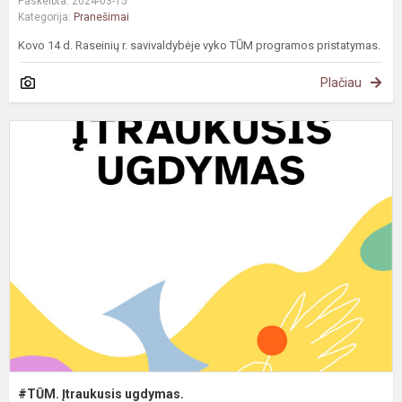
Paskelbta: 2024-03-15
Kategorija:
Pranešimai
Kovo 14 d. Raseinių r. savivaldybėje vyko TŪM programos pristatymas.
Plačiau
#
Į
u
#TŪM. Įtraukusis ugdymas.