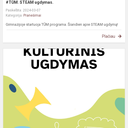
#TŪM. STEAM ugdymas.
Paskelbta: 2024-03-07
Kategorija:
Pranešimai
Gimnazijoje startuoja TŪM programa. Šiandien apie STEAM ugdymą!
Plačiau
#
K
u