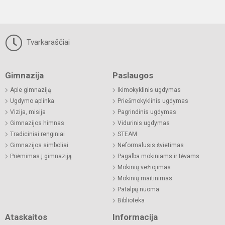
Tvarkaraščiai
Gimnazija
Paslaugos
Apie gimnaziją
Ikimokyklinis ugdymas
Ugdymo aplinka
Priešmokyklinis ugdymas
Vizija, misija
Pagrindinis ugdymas
Gimnazijos himnas
Vidurinis ugdymas
Tradiciniai renginiai
STEAM
Gimnazijos simboliai
Neformalusis švietimas
Priėmimas į gimnaziją
Pagalba mokiniams ir tėvams
Mokinių vežiojimas
Mokinių maitinimas
Patalpų nuoma
Biblioteka
Ataskaitos
Informacija