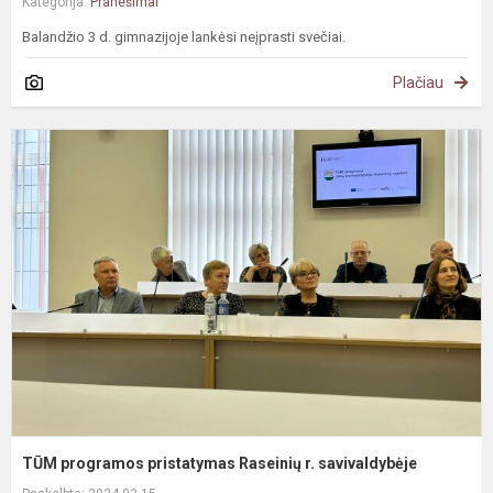
Kategorija:
Pranešimai
Balandžio 3 d. gimnazijoje lankėsi neįprasti svečiai.
Plačiau
T
p
p
R
r.
s
TŪM programos pristatymas Raseinių r. savivaldybėje