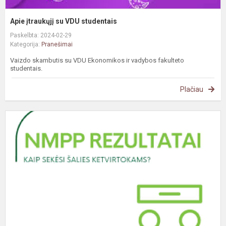
Apie įtraukųjį su VDU studentais
Paskelbta: 2024-02-29
Kategorija:
Pranešimai
Vaizdo skambutis su VDU Ekonomikos ir vadybos fakulteto
studentais.
Plačiau
D
n
m
p
p
r