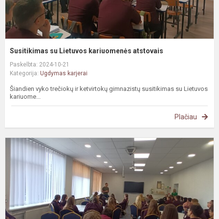
Susitikimas su Lietuvos kariuomenės atstovais
Paskelbta: 2024-10-21
Kategorija:
Ugdymas karjerai
Šiandien vyko trečiokų ir ketvirtokų gimnazistų susitikimas su Lietuvos
kariuome...
Plačiau
N
k
u
p