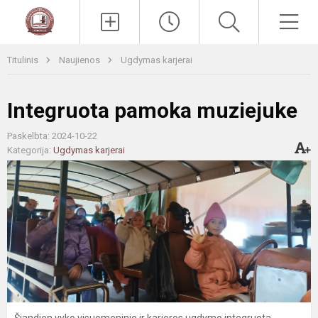
Paieška
Men
Titulinis
Naujienos
Ugdymas karjerai
Integruota pamoka muziejuke
Paskelbta: 2024-10-22
Kategorija:
Ugdymas karjerai