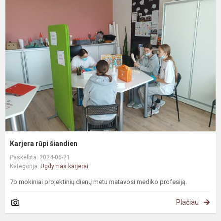
r
š
Karjera rūpi šiandien
Paskelbta: 2024-06-21
Kategorija:
Ugdymas karjerai
7b mokiniai projektinių dienų metu matavosi mediko profesiją.
Plačiau