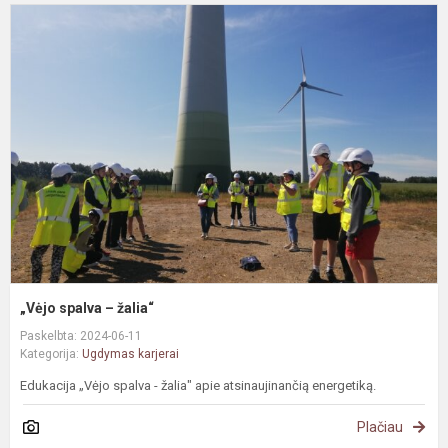
„
s
–
ž
„Vėjo spalva – žalia“
Paskelbta: 2024-06-11
Kategorija:
Ugdymas karjerai
Edukacija „Vėjo spalva - žalia" apie atsinaujinančią energetiką.
Plačiau