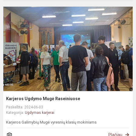
K
U
M
R
Karjeros Ugdymo Mugė Raseiniuose
Paskelbta: 2024-06-03
Kategorija:
Ugdymas karjerai
Karjeros Galimybių Mugė vyresnių klasių mokiniams
Plačiau