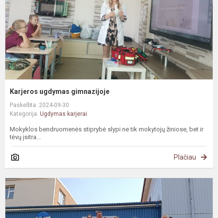
Karjeros ugdymas gimnazijoje
Paskelbta: 2024-09-30
Kategorija:
Ugdymas karjerai
Mokyklos bendruomenės stiprybė slypi ne tik mokytojų žiniose, bet ir
tėvų įsitra...
Plačiau
P
p
k