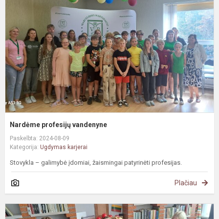
v
Nardėme profesijų vandenyne
Paskelbta: 2024-08-09
Kategorija:
Ugdymas karjerai
Stovykla – galimybė įdomiai, žaismingai patyrinėti profesijas.
Plačiau
S