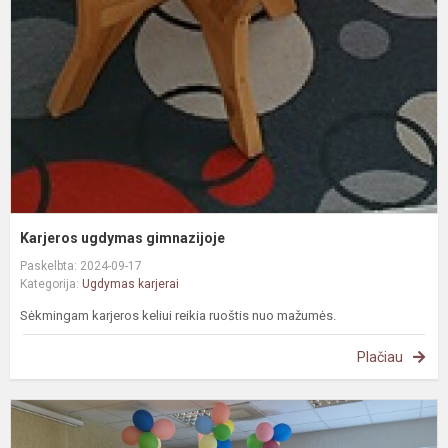
Karjeros ugdymas gimnazijoje
Paskelbta: 2024-09-17
Kategorija:
Ugdymas karjerai
Sėkmingam karjeros keliui reikia ruoštis nuo mažumės.
Plačiau
N
p