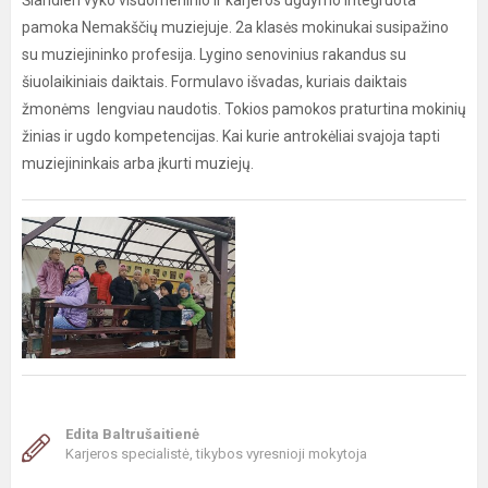
Šiandien vyko visuomeninio ir karjeros ugdymo integruota
pamoka Nemakščių muziejuje. 2a klasės mokinukai susipažino
su muziejininko profesija. Lygino senovinius rakandus su
šiuolaikiniais daiktais. Formulavo išvadas, kuriais daiktais
žmonėms lengviau naudotis. Tokios pamokos praturtina mokinių
žinias ir ugdo kompetencijas. Kai kurie antrokėliai svajoja tapti
muziejininkais arba įkurti muziejų.
Edita Baltrušaitienė
Karjeros specialistė, tikybos vyresnioji mokytoja