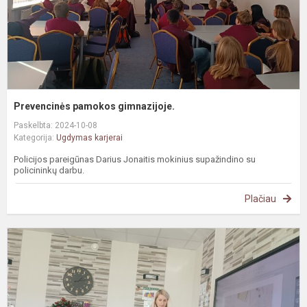
Prevencinės pamokos gimnazijoje.
Paskelbta: 2024-10-08
Kategorija:
Ugdymas karjerai
Policijos pareigūnas Darius Jonaitis mokinius supažindino su
policininkų darbu.
Plačiau
K
u
g