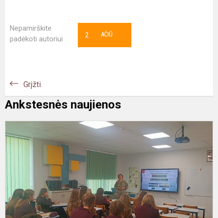
Nepamirškite
2
AČIŪ
padėkoti autoriui
Grįžti
Ankstesnės naujienos
S
s
L
k
a