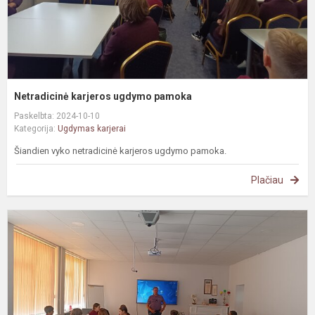
Netradicinė karjeros ugdymo pamoka
Paskelbta: 2024-10-10
Kategorija:
Ugdymas karjerai
Šiandien vyko netradicinė karjeros ugdymo pamoka.
Plačiau
P
p
g