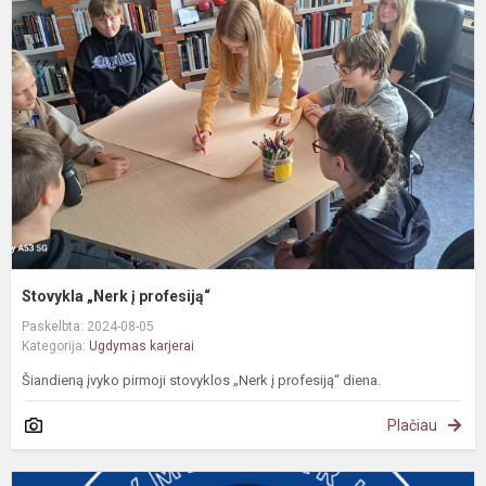
„
į
p
Stovykla „Nerk į profesiją“
Paskelbta: 2024-08-05
Kategorija:
Ugdymas karjerai
Šiandieną įvyko pirmoji stovyklos „Nerk į profesiją“ diena.
Plačiau
N