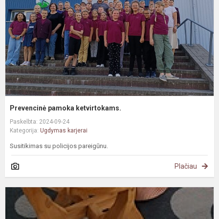
Prevencinė pamoka ketvirtokams.
Paskelbta: 2024-09-24
Kategorija:
Ugdymas karjerai
Susitikimas su policijos pareigūnu.
Plačiau
K
u
g