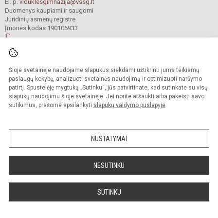
El. p.
viduklesgimnazija@vssg.lt
Duomenys kaupiami ir saugomi
Juridinių asmenų registre
Įmonės kodas 190106933
© 2022. Raseinių r. Viduklės Simono Stanevičiaus gimnazija. Visos teisės
Šioje svetainėje naudojame slapukus siekdami užtikrinti jums teikiamų
saugomos.
Kopijuoti turinį be raštiško gimnazijos sutikimo griežtai draudžiama.
paslaugų kokybę, analizuoti svetainės naudojimą ir optimizuoti naršymo
patirtį. Spustelėję mygtuką „Sutinku“, jūs patvirtinate, kad sutinkate su visų
Prieinamumo paraiška
Slapukų valdymas
slapukų naudojimu šioje svetainėje. Jei norite atšaukti arba pakeisti savo
sutikimus, prašome apsilankyti
slapukų valdymo puslapyje
.
Sumanus būdas atnaujinti
mokyklos interneto
svetainę
NUSTATYMAI
NESUTINKU
SUTINKU