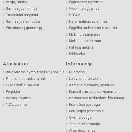
Vizija, misija
Pagrindinis ugdymas
Gimnazijos himnas
Vidurinis ugdymas
Tradiciniai renginiai
STEAM
Gimnazijos simboliai
Neformalusis švietimas
Priėmimas į gimnaziją
Pagalba mokiniams ir tėvams
Mokinių vežiojimas
Mokinių maitinimas
Patalpų nuoma
Biblioteka
Ataskaitos
Informacija
Biudžeto vykdymo ataskaitų rinkiniai
Nuorodos
Finansinių ataskaitų rinkiniai
Laisvos darbo vietos
Lėšos veiklai viešinti
Asmens duomenų apsauga
Projektai
Konsultavimasis su visuomene
Viešieji pirkimai
Dažniausiai užduodami klausimai
1,2% parama
Pranešėjų apsauga
Korupcijos prevencija
Civilinė sauga
Teisinė informacija
Atviri duomenys