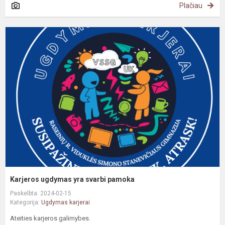
Plačiau
K
u
y
s
p
Karjeros ugdymas yra svarbi pamoka
Paskelbta: 2024-02-15
Kategorija:
Ugdymas karjerai
Ateities karjeros galimybes.