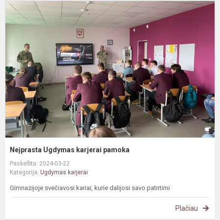
N
U
k
p
Neįprasta Ugdymas karjerai pamoka
Paskelbta: 2024-03-22
Kategorija:
Ugdymas karjerai
Gimnazijoje svečiavosi kariai, kurie dalijosi savo patirtimi
Plačiau