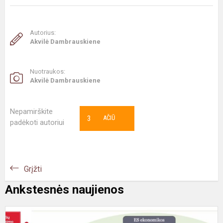
Autorius:
Akvilė Dambrauskiene
Nuotraukos:
Akvilė Dambrauskiene
Nepamirškite
3
AČIŪ
padėkoti autoriui
Grįžti
Ankstesnės naujienos
#