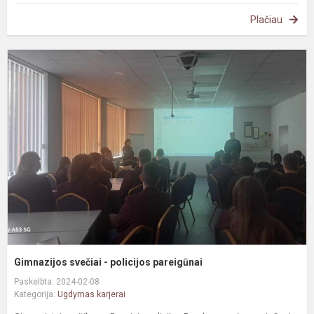
Plačiau
G
s
-
p
p
Gimnazijos svečiai - policijos pareigūnai
Paskelbta: 2024-02-08
Kategorija:
Ugdymas karjerai