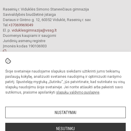
Raseinių r. Viduklės Simono Stanevičiaus gimnazija
Savivaldybės biudžetinė įstaiga
Dariaus ir Girėno g. 12, 60352 Viduklė, Raseinių r. sav.
Tel.
+37069969049
El. p.
viduklesgimnazija@vssg.lt
Duomenys kaupiami ir saugomi
Juridinių asmenų registre
Įmonės kodas 190106933
© 2022. Raseinių r. Viduklės Simono Stanevičiaus gimnazija. Visos teisės
Šioje svetainėje naudojame slapukus siekdami užtikrinti jums teikiamų
saugomos.
Kopijuoti turinį be raštiško gimnazijos sutikimo griežtai draudžiama.
paslaugų kokybę, analizuoti svetainės naudojimą ir optimizuoti naršymo
patirtį. Spustelėję mygtuką „Sutinku“, jūs patvirtinate, kad sutinkate su visų
Prieinamumo paraiška
Slapukų valdymas
slapukų naudojimu šioje svetainėje. Jei norite atšaukti arba pakeisti savo
sutikimus, prašome apsilankyti
slapukų valdymo puslapyje
.
Sumanus būdas atnaujinti
mokyklos interneto
svetainę
NUSTATYMAI
NESUTINKU