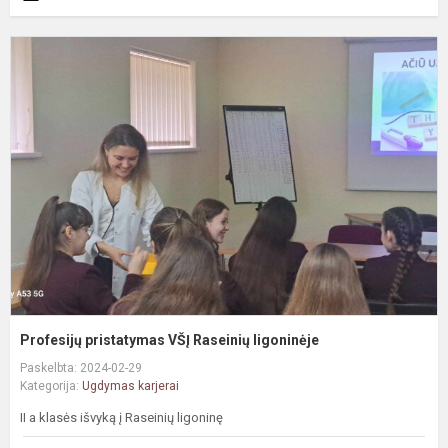
P
p
V
R
l
Profesijų pristatymas VŠĮ Raseinių ligoninėje
Paskelbta: 2024-02-29
Kategorija:
Ugdymas karjerai
II a klasės išvyką į Raseinių ligoninę