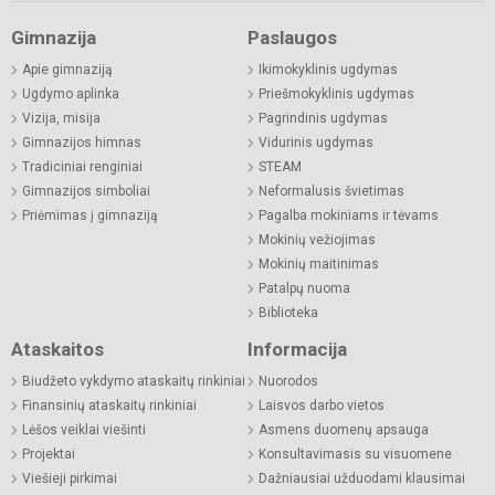
Gimnazija
Paslaugos
Apie gimnaziją
Ikimokyklinis ugdymas
Ugdymo aplinka
Priešmokyklinis ugdymas
Vizija, misija
Pagrindinis ugdymas
Gimnazijos himnas
Vidurinis ugdymas
Tradiciniai renginiai
STEAM
Gimnazijos simboliai
Neformalusis švietimas
Priėmimas į gimnaziją
Pagalba mokiniams ir tėvams
Mokinių vežiojimas
Mokinių maitinimas
Patalpų nuoma
Biblioteka
Ataskaitos
Informacija
Biudžeto vykdymo ataskaitų rinkiniai
Nuorodos
Finansinių ataskaitų rinkiniai
Laisvos darbo vietos
Lėšos veiklai viešinti
Asmens duomenų apsauga
Projektai
Konsultavimasis su visuomene
Viešieji pirkimai
Dažniausiai užduodami klausimai