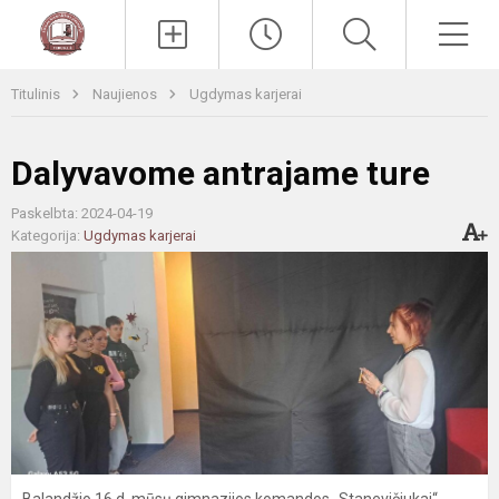
Paieška
Men
Titulinis
Naujienos
Ugdymas karjerai
Dalyvavome antrajame ture
Paskelbta: 2024-04-19
Kategorija:
Ugdymas karjerai