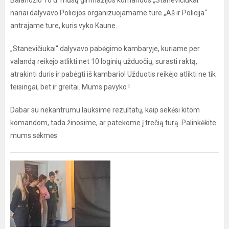
Balandžio 16 d. mūsų gimnazijos komandos „Stanevičiukai“
nariai dalyvavo Policijos organizuojamame ture „Aš ir Policija“
antrajame ture, kuris vyko Kaune.
„Stanevičiukai“ dalyvavo pabėgimo kambaryje, kuriame per
valandą reikėjo atlikti net 10 loginių užduočių, surasti raktą,
atrakinti duris ir pabėgti iš kambario! Užduotis reikėjo atlikti ne tik
teisingai, bet ir greitai. Mums pavyko !
Dabar su nekantrumu lauksime rezultatų, kaip sekėsi kitom
komandom, tada žinosime, ar patekome į trečią turą. Palinkėkite
mums sėkmės.