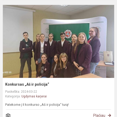
K
„
ir
p
Konkursas „Aš ir policija“
Paskelbta: 2024-03-22
Kategorija:
Ugdymas karjerai
Patekome į II konkurso „Aš ir policija“ turą!
Plačiau