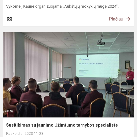
Vykome į Kaune organizuojama „Aukštųjų mokyklų mugę 2024”.
Plačiau
S
s
j
U
t
s
Susitikimas su jaunimo Užimtumo tarnybos specialiste
Paskelbta: 2023-11-23