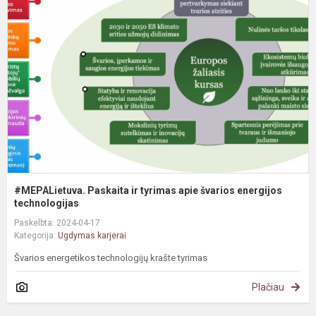
P
ir
t
a
š
e
te
#MEPALietuva. Paskaita ir tyrimas apie švarios energijos
technologijas
Paskelbta: 2024-04-17
Kategorija:
Ugdymas karjerai
Švarios energetikos technologijų krašte tyrimas
Plačiau