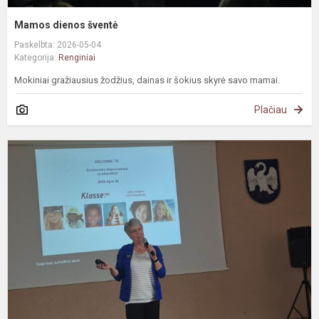
Mamos dienos šventė
Paskelbta: 2026-05-04
Kategorija:
Renginiai
Mokiniai gražiausius žodžius, dainas ir šokius skyrė savo mamai.
Plačiau
N
t
p
š