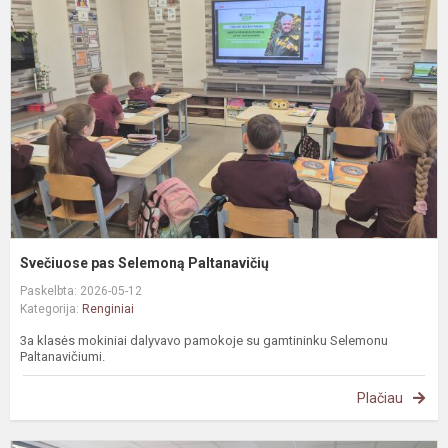
S
P
Svečiuose pas Selemoną Paltanavičių
Paskelbta: 2026-05-12
Kategorija:
Renginiai
3a klasės mokiniai dalyvavo pamokoje su gamtininku Selemonu
Paltanavičiumi.
Plačiau