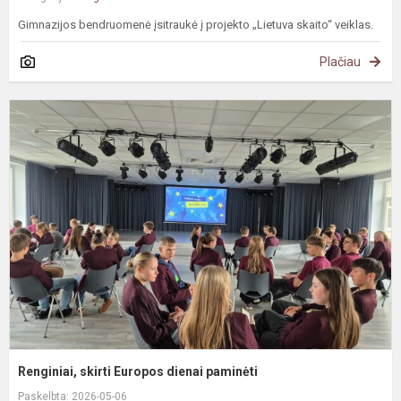
Gimnazijos bendruomenė įsitraukė į projekto „Lietuva skaito“ veiklas.
Plačiau
R
s
E
d
p
Renginiai, skirti Europos dienai paminėti
Paskelbta: 2026-05-06