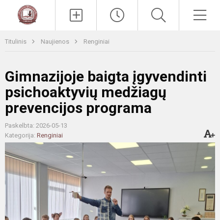
Paieška
Men
Titulinis
Naujienos
Renginiai
Gimnazijoje baigta įgyvendinti
psichoaktyvių medžiagų
prevencijos programa
Paskelbta: 2026-05-13
Kategorija:
Renginiai