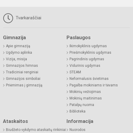
Tvarkaraščiai
Gimnazija
Paslaugos
Apie gimnaziją
Ikimokyklinis ugdymas
Ugdymo aplinka
Priešmokyklinis ugdymas
Vizija, misija
Pagrindinis ugdymas
Gimnazijos himnas
Vidurinis ugdymas
Tradiciniai renginiai
STEAM
Gimnazijos simboliai
Neformalusis švietimas
Priėmimas į gimnaziją
Pagalba mokiniams ir tėvams
Mokinių vežiojimas
Mokinių maitinimas
Patalpų nuoma
Biblioteka
Ataskaitos
Informacija
Biudžeto vykdymo ataskaitų rinkiniai
Nuorodos