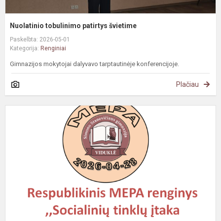
Nuolatinio tobulinimo patirtys švietime
Paskelbta: 2026-05-01
Kategorija:
Renginiai
Gimnazijos mokytojai dalyvavo tarptautinėje konferencijoje.
Plačiau
#
G
v
r
M
r