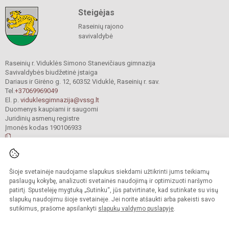
Steigėjas
Raseinių rajono
savivaldybė
Raseinių r. Viduklės Simono Stanevičiaus gimnazija
Savivaldybės biudžetinė įstaiga
Dariaus ir Girėno g. 12, 60352 Viduklė, Raseinių r. sav.
Tel.
+37069969049
El. p.
viduklesgimnazija@vssg.lt
Duomenys kaupiami ir saugomi
Juridinių asmenų registre
Įmonės kodas 190106933
© 2022. Raseinių r. Viduklės Simono Stanevičiaus gimnazija. Visos teisės
Šioje svetainėje naudojame slapukus siekdami užtikrinti jums teikiamų
saugomos.
Kopijuoti turinį be raštiško gimnazijos sutikimo griežtai draudžiama.
paslaugų kokybę, analizuoti svetainės naudojimą ir optimizuoti naršymo
patirtį. Spustelėję mygtuką „Sutinku“, jūs patvirtinate, kad sutinkate su visų
Prieinamumo paraiška
Slapukų valdymas
slapukų naudojimu šioje svetainėje. Jei norite atšaukti arba pakeisti savo
sutikimus, prašome apsilankyti
slapukų valdymo puslapyje
.
Sumanus būdas atnaujinti
mokyklos interneto
svetainę