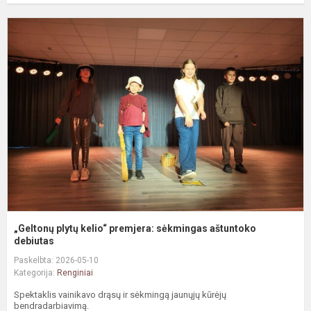
„
p
k
p
s
a
d
„Geltonų plytų kelio“ premjera: sėkmingas aštuntoko
debiutas
Paskelbta: 2026-05-10
Kategorija:
Renginiai
Spektaklis vainikavo drąsų ir sėkmingą jaunųjų kūrėjų
bendradarbiavimą.