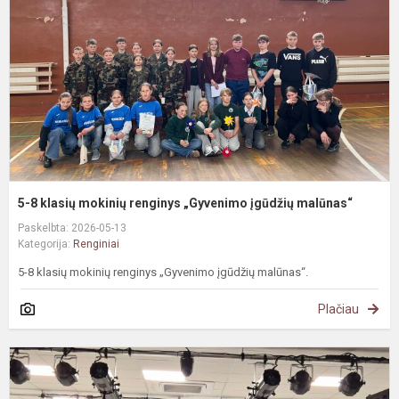
m
r
„
į
m
5-8 klasių mokinių renginys „Gyvenimo įgūdžių malūnas“
Paskelbta: 2026-05-13
Kategorija:
Renginiai
5-8 klasių mokinių renginys „Gyvenimo įgūdžių malūnas“.
Plačiau
#
S
s