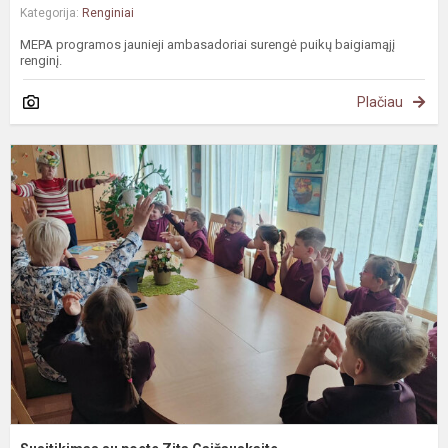
Kategorija:
Renginiai
MEPA programos jaunieji ambasadoriai surengė puikų baigiamąjį
renginį.
Plačiau
S
s
p
Z
G