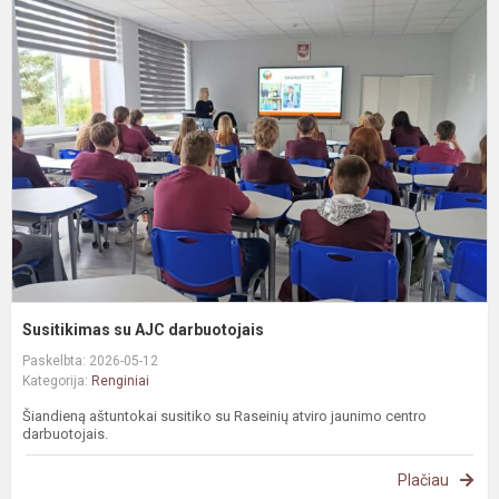
S
s
A
d
Susitikimas su AJC darbuotojais
Paskelbta: 2026-05-12
Kategorija:
Renginiai
Šiandieną aštuntokai susitiko su Raseinių atviro jaunimo centro
darbuotojais.
Plačiau