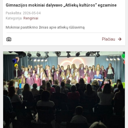
Gimnazijos mokiniai dalyvavo „Atliekų kultūros“ egzamine
Paskelbta: 2026-05-04
Kategorija:
Renginiai
Mokiniai pasitikrino žinias apie atliekų rūšiavimą
Plačiau
M
d
š