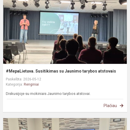
J
t
a
#MepaLietuva. Susitikimas su Jaunimo tarybos atstovais
Paskelbta: 2026-05-12
Kategorija:
Renginiai
Diskusijoje su mokiniais Jaunimo tarybos atstovai.
Plačiau
S
p