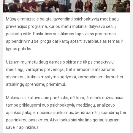
Mūsų gimnazijoje baigta įgyvendinti psichoaktyvių medžiagų
prevencijos programa, kurios metu mokiniai dalyvavo šešių
paskaitų cikle. Paskutinis susitikimas tapo visos programos
apibendrinimu bei proga dar kartą aptarti svarbiausias temas ir
įgytas patirtis.
Užsiėmimų metu daug dėmesio skirta ne tik psichoaktyvių
medžiagų vartojimo prevencijai, bet ir emocinio atsparumo
stiprinimui, kritinio mąstymo ugdymui, komandiniam darbui bei
atsakingų sprendimų priėmimui.
Mokiniai diskutavo apie priežastis, dėl kurių žmonės dažniausiai
tampa priklausomi nuo psichoaktyvių medžiagų, analizavo
aplinkos įtaką, emocinius sunkumus, bendraamžių spaudimą bei
pasirinkimų pasekmes. Atviri pokalbiai skatino geriau suprasti
save ir aplinkinius.