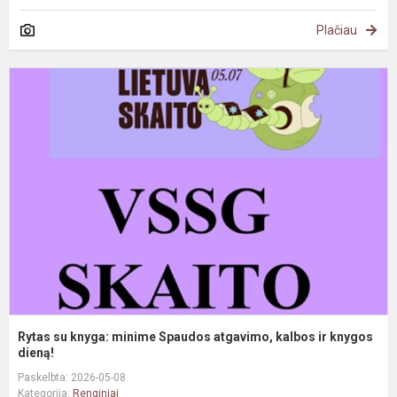
Plačiau
R
s
k
m
S
a
k
ir
k
d.
Rytas su knyga: minime Spaudos atgavimo, kalbos ir knygos
dieną!
Paskelbta: 2026-05-08
Kategorija:
Renginiai