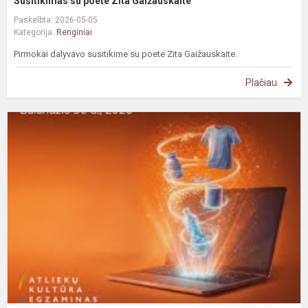
Susitikimas su poete Zita Gaižauskaite
Paskelbta: 2026-05-05
Kategorija:
Renginiai
Pirmokai dalyvavo susitikime su poete Zita Gaižauskaite.
Plačiau
G
m
d
„
k
e