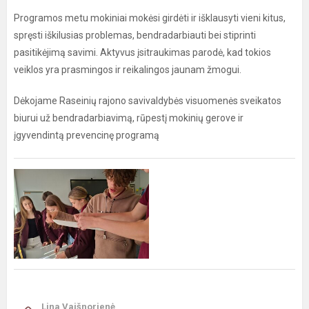
Programos metu mokiniai mokėsi girdėti ir išklausyti vieni kitus,
spręsti iškilusias problemas, bendradarbiauti bei stiprinti
pasitikėjimą savimi. Aktyvus įsitraukimas parodė, kad tokios
veiklos yra prasmingos ir reikalingos jaunam žmogui.
Dėkojame Raseinių rajono savivaldybės visuomenės sveikatos
biurui už bendradarbiavimą, rūpestį mokinių gerove ir
įgyvendintą prevencinę programą
Lina Vaišnorienė