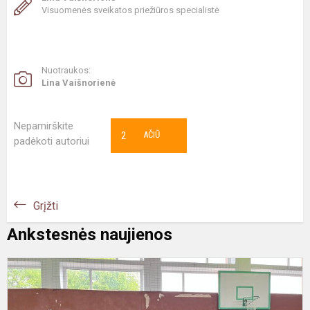
Visuomenės sveikatos priežiūros specialistė
Nuotraukos:
Lina Vaišnorienė
Nepamirškite
2
AČIŪ
padėkoti autoriui
Grįžti
Ankstesnės naujienos
5
8
k