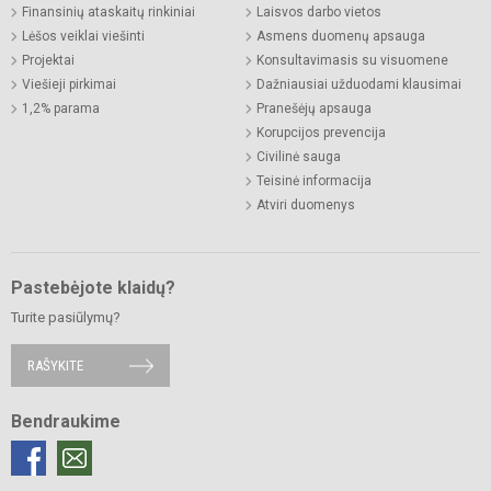
Finansinių ataskaitų rinkiniai
Laisvos darbo vietos
Lėšos veiklai viešinti
Asmens duomenų apsauga
Projektai
Konsultavimasis su visuomene
Viešieji pirkimai
Dažniausiai užduodami klausimai
1,2% parama
Pranešėjų apsauga
Korupcijos prevencija
Civilinė sauga
Teisinė informacija
Atviri duomenys
Pastebėjote klaidų?
Turite pasiūlymų?
RAŠYKITE
Bendraukime