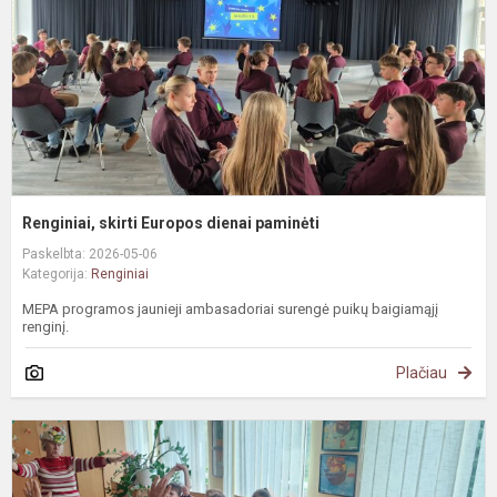
p
Renginiai, skirti Europos dienai paminėti
Paskelbta: 2026-05-06
Kategorija:
Renginiai
MEPA programos jaunieji ambasadoriai surengė puikų baigiamąjį
renginį.
Plačiau
S
s
p