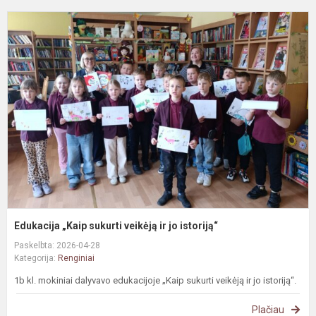
E
„
s
v
ir
j
i
Edukacija „Kaip sukurti veikėją ir jo istoriją“
Paskelbta: 2026-04-28
Kategorija:
Renginiai
1b kl. mokiniai dalyvavo edukacijoje „Kaip sukurti veikėją ir jo istoriją“.
Plačiau