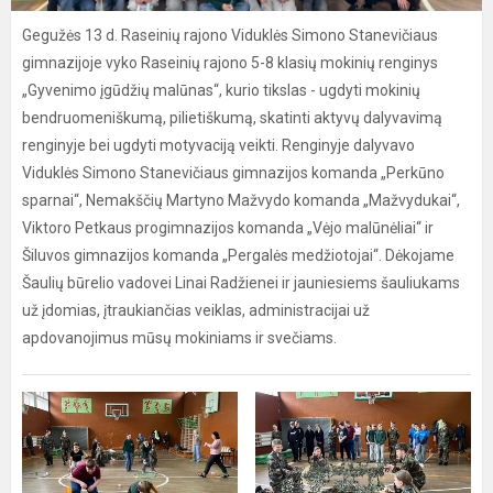
Gegužės 13 d. Raseinių rajono Viduklės Simono Stanevičiaus
gimnazijoje vyko Raseinių rajono 5-8 klasių mokinių renginys
„Gyvenimo įgūdžių malūnas“, kurio tikslas - ugdyti mokinių
bendruomeniškumą, pilietiškumą, skatinti aktyvų dalyvavimą
renginyje bei ugdyti motyvaciją veikti. Renginyje dalyvavo
Viduklės Simono Stanevičiaus gimnazijos komanda „Perkūno
sparnai“, Nemakščių Martyno Mažvydo komanda „Mažvydukai“,
Viktoro Petkaus progimnazijos komanda „Vėjo malūnėliai“ ir
Šiluvos gimnazijos komanda „Pergalės medžiotojai“. Dėkojame
Šaulių būrelio vadovei Linai Radžienei ir jauniesiems šauliukams
už įdomias, įtraukiančias veiklas, administracijai už
apdovanojimus mūsų mokiniams ir svečiams.