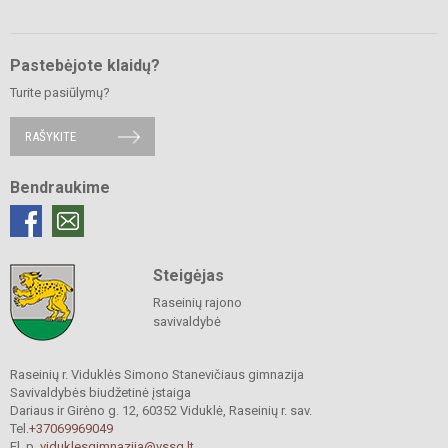
Pastebėjote klaidų?
Turite pasiūlymų?
RAŠYKITE
Bendraukime
Steigėjas
Raseinių rajono
savivaldybė
Raseinių r. Viduklės Simono Stanevičiaus gimnazija
Savivaldybės biudžetinė įstaiga
Dariaus ir Girėno g. 12, 60352 Viduklė, Raseinių r. sav.
Tel.
+37069969049
El. p.
viduklesgimnazija@vssg.lt