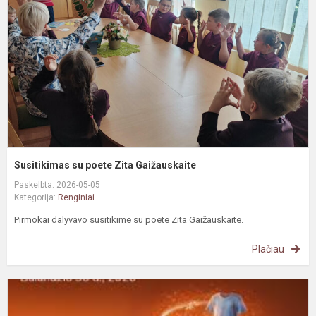
Z
G
Susitikimas su poete Zita Gaižauskaite
Paskelbta: 2026-05-05
Kategorija:
Renginiai
Pirmokai dalyvavo susitikime su poete Zita Gaižauskaite.
Plačiau
G
m