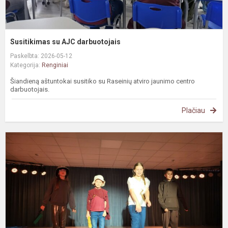
Susitikimas su AJC darbuotojais
Paskelbta: 2026-05-12
Kategorija:
Renginiai
Šiandieną aštuntokai susitiko su Raseinių atviro jaunimo centro
darbuotojais.
Plačiau
„
p
k
p
s
a
d