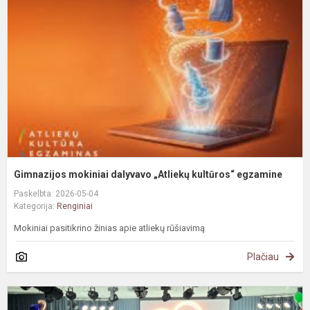
d
„
k
e
Gimnazijos mokiniai dalyvavo „Atliekų kultūros“ egzamine
Paskelbta: 2026-05-04
Kategorija:
Renginiai
Mokiniai pasitikrino žinias apie atliekų rūšiavimą
Plačiau
M
d