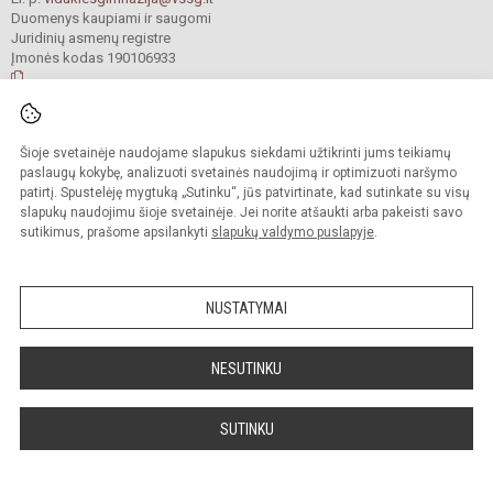
Duomenys kaupiami ir saugomi
Juridinių asmenų registre
Įmonės kodas 190106933
© 2022. Raseinių r. Viduklės Simono Stanevičiaus gimnazija. Visos teisės
Šioje svetainėje naudojame slapukus siekdami užtikrinti jums teikiamų
saugomos.
Kopijuoti turinį be raštiško gimnazijos sutikimo griežtai draudžiama.
paslaugų kokybę, analizuoti svetainės naudojimą ir optimizuoti naršymo
patirtį. Spustelėję mygtuką „Sutinku“, jūs patvirtinate, kad sutinkate su visų
Prieinamumo paraiška
Slapukų valdymas
slapukų naudojimu šioje svetainėje. Jei norite atšaukti arba pakeisti savo
sutikimus, prašome apsilankyti
slapukų valdymo puslapyje
.
Sumanus būdas atnaujinti
mokyklos interneto
svetainę
NUSTATYMAI
NESUTINKU
SUTINKU