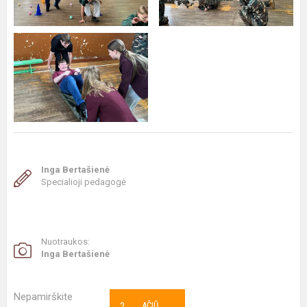
Inga Bertašienė
Specialioji pedagogė
Nuotraukos:
Inga Bertašienė
Nepamirškite
2
AČIŪ