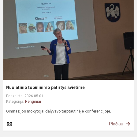
t
p
š
Nuolatinio tobulinimo patirtys švietime
Paskelbta: 2026-05-01
Kategorija:
Renginiai
Gimnazijos mokytojai dalyvavo tarptautinėje konferencijoje.
Plačiau