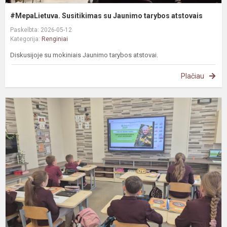
#MepaLietuva. Susitikimas su Jaunimo tarybos atstovais
Paskelbta: 2026-05-12
Kategorija:
Renginiai
Diskusijoje su mokiniais Jaunimo tarybos atstovai.
Plačiau
S
p
S
P