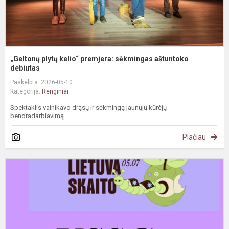
„Geltonų plytų kelio“ premjera: sėkmingas aštuntoko
debiutas
Paskelbta: 2026-05-10
Kategorija:
Renginiai
Spektaklis vainikavo drąsų ir sėkmingą jaunųjų kūrėjų
bendradarbiavimą.
Plačiau
R
s
k
m
S
a