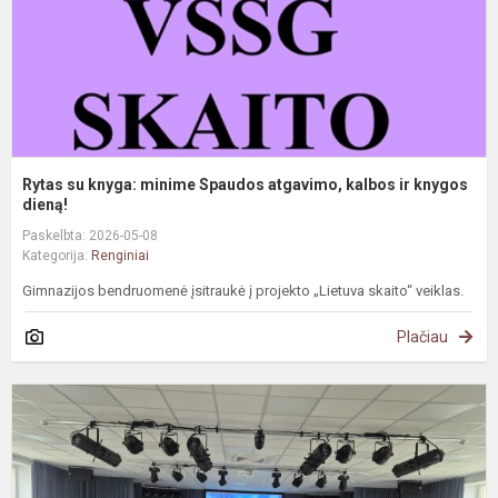
k
ir
k
d.
Rytas su knyga: minime Spaudos atgavimo, kalbos ir knygos
dieną!
Paskelbta: 2026-05-08
Kategorija:
Renginiai
Gimnazijos bendruomenė įsitraukė į projekto „Lietuva skaito“ veiklas.
Plačiau
R
s
E
d