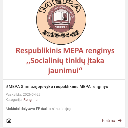
#
G
v
r
M
r
#MEPA Gimnazijoje vyko respublikinis MEPA renginys
Paskelbta: 2026-04-29
Kategorija:
Renginiai
Mokiniai dalyvavo EP darbo simuliacijoje
Plačiau