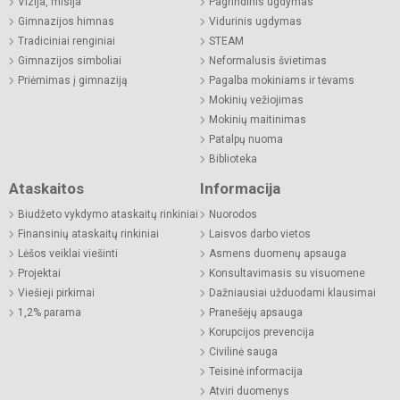
Vizija, misija
Pagrindinis ugdymas
Gimnazijos himnas
Vidurinis ugdymas
Tradiciniai renginiai
STEAM
Gimnazijos simboliai
Neformalusis švietimas
Priėmimas į gimnaziją
Pagalba mokiniams ir tėvams
Mokinių vežiojimas
Mokinių maitinimas
Patalpų nuoma
Biblioteka
Ataskaitos
Informacija
Biudžeto vykdymo ataskaitų rinkiniai
Nuorodos
Finansinių ataskaitų rinkiniai
Laisvos darbo vietos
Lėšos veiklai viešinti
Asmens duomenų apsauga
Projektai
Konsultavimasis su visuomene
Viešieji pirkimai
Dažniausiai užduodami klausimai
1,2% parama
Pranešėjų apsauga
Korupcijos prevencija
Civilinė sauga
Teisinė informacija
Atviri duomenys