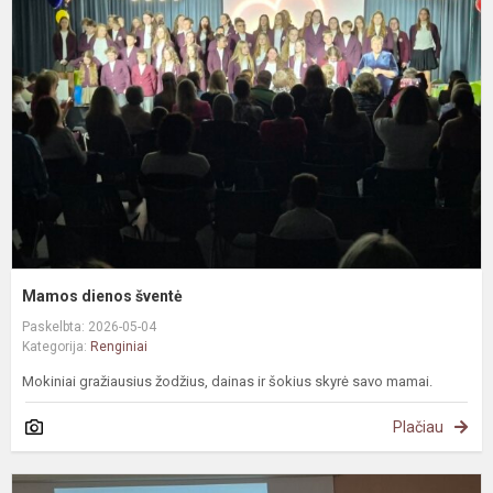
š
Mamos dienos šventė
Paskelbta: 2026-05-04
Kategorija:
Renginiai
Mokiniai gražiausius žodžius, dainas ir šokius skyrė savo mamai.
Plačiau
N