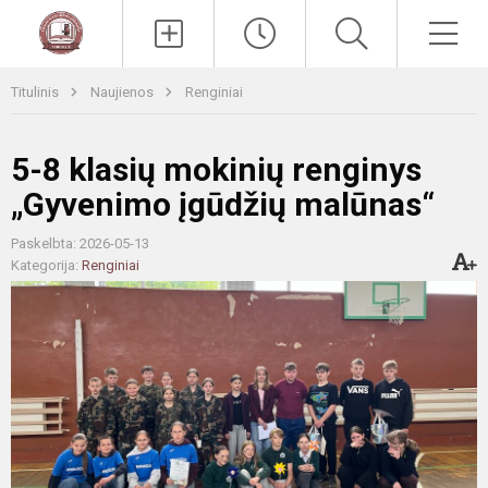
Paieška
Men
Titulinis
Naujienos
Renginiai
5-8 klasių mokinių renginys
„Gyvenimo įgūdžių malūnas“
Paskelbta: 2026-05-13
Kategorija:
Renginiai