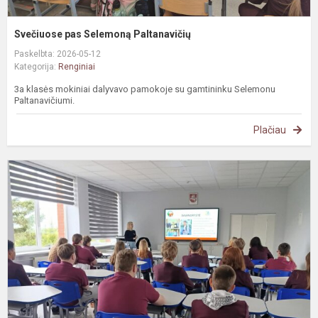
Svečiuose pas Selemoną Paltanavičių
Paskelbta: 2026-05-12
Kategorija:
Renginiai
3a klasės mokiniai dalyvavo pamokoje su gamtininku Selemonu
Paltanavičiumi.
Plačiau
S
s
A
d