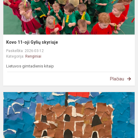
Kovo 11-oji Gylių skyriuje
Paskelbta: 2026-03-12
Kategorija:
Renginiai
Lietuvos gimtadienis kitaip
Plačiau
I
v