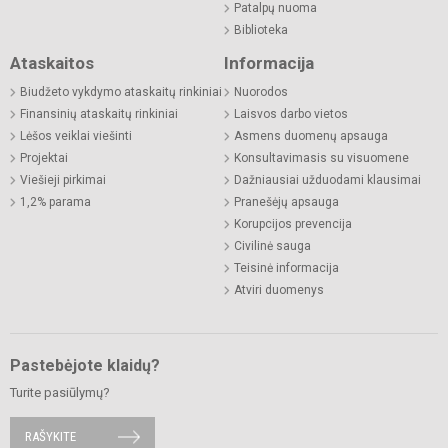
Patalpų nuoma
Biblioteka
Ataskaitos
Informacija
Biudžeto vykdymo ataskaitų rinkiniai
Nuorodos
Finansinių ataskaitų rinkiniai
Laisvos darbo vietos
Lėšos veiklai viešinti
Asmens duomenų apsauga
Projektai
Konsultavimasis su visuomene
Viešieji pirkimai
Dažniausiai užduodami klausimai
1,2% parama
Pranešėjų apsauga
Korupcijos prevencija
Civilinė sauga
Teisinė informacija
Atviri duomenys
Pastebėjote klaidų?
Turite pasiūlymų?
RAŠYKITE