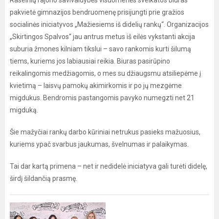
Raseinių rajono savivaldybės visuomenės sveikatos biuras
pakvietė gimnazijos bendruomenę prisijungti prie gražios
socialinės iniciatyvos „Mažiesiems iš didelių rankų“. Organizacijos
„Skirtingos Spalvos“ jau antrus metus iš eilės vykstanti akcija
suburia žmones kilniam tikslui – savo rankomis kurti šilumą
tiems, kuriems jos labiausiai reikia. Biuras pasirūpino
reikalingomis medžiagomis, o mes su džiaugsmu atsiliepėme į
kvietimą – laisvų pamokų akimirkomis ir po jų mezgėme
migdukus. Bendromis pastangomis pavyko numegzti net 21
migduką.
Šie mažyčiai rankų darbo kūriniai netrukus pasieks mažuosius,
kuriems ypač svarbus jaukumas, švelnumas ir palaikymas.
Tai dar kartą primena – net ir nedidelė iniciatyva gali turėti didelę,
širdį šildančią prasmę.