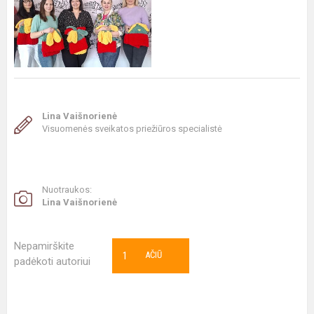
Lina Vaišnorienė
Visuomenės sveikatos priežiūros specialistė
Nuotraukos:
Lina Vaišnorienė
Nepamirškite
1
AČIŪ
padėkoti autoriui