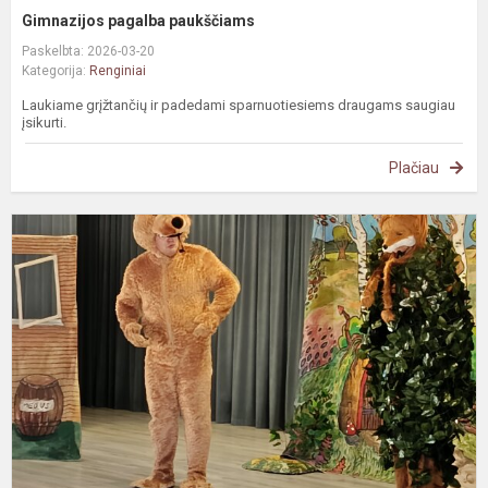
Gimnazijos pagalba paukščiams
Paskelbta: 2026-03-20
Kategorija:
Renginiai
Laukiame grįžtančių ir padedami sparnuotiesiems draugams saugiau
įsikurti.
Plačiau
S
„
m