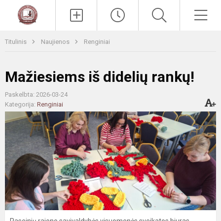
Paieška
Men
Titulinis
Naujienos
Renginiai
Mažiesiems iš didelių rankų!
Paskelbta: 2026-03-24
Kategorija:
Renginiai