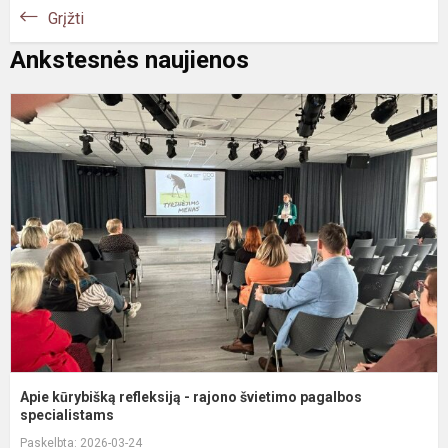
Grįžti
Ankstesnės naujienos
A
k
r
-
r
š
p
s
Apie kūrybišką refleksiją - rajono švietimo pagalbos
specialistams
Paskelbta: 2026-03-24