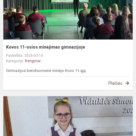
Kovos 11-osios minėjimas gimnazijoje
Paskelbta: 2026-03-10
Kategorija:
Renginiai
Gimnazijos bendruomenė minėjo Kovo 11-ąją.
Plačiau
K
m
š