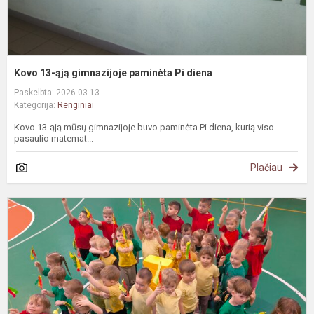
Kovo 13-ąją gimnazijoje paminėta Pi diena
Paskelbta: 2026-03-13
Kategorija:
Renginiai
Kovo 13-ąją mūsų gimnazijoje buvo paminėta Pi diena, kurią viso
pasaulio matemat...
Plačiau
K
1
oj
G
s