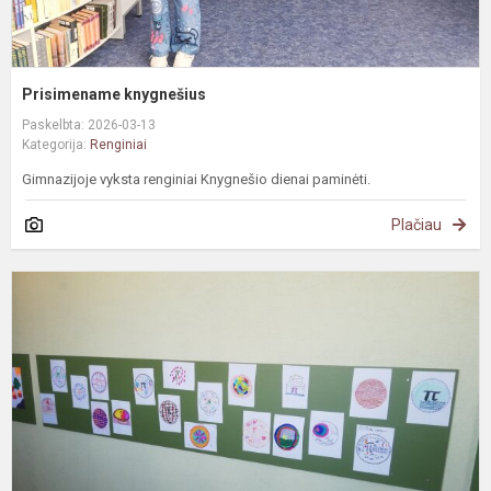
Prisimename knygnešius
Paskelbta: 2026-03-13
Kategorija:
Renginiai
Gimnazijoje vyksta renginiai Knygnešio dienai paminėti.
Plačiau
K
1
ą
g
p
P
d