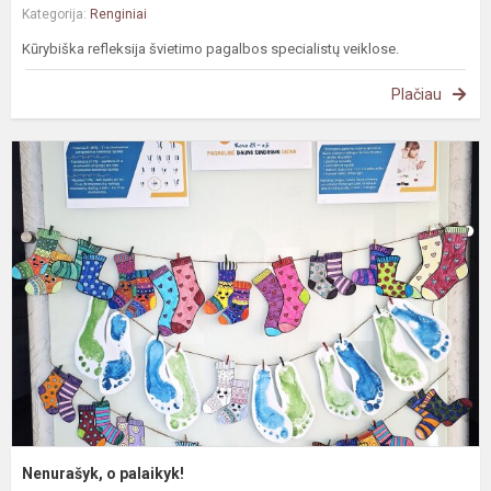
Kategorija:
Renginiai
Kūrybiška refleksija švietimo pagalbos specialistų veiklose.
Plačiau
N
o
p
Nenurašyk, o palaikyk!