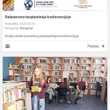
Dalyvavome tarptautinėje konferencijoje
Paskelbta: 2026-03-18
Kategorija:
Renginiai
Emilija skaitė pranešimą tarptautinėje konferencijoje
Plačiau
P
k