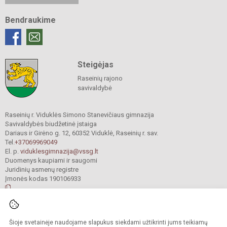
Bendraukime
Steigėjas
Raseinių rajono
savivaldybė
Raseinių r. Viduklės Simono Stanevičiaus gimnazija
Savivaldybės biudžetinė įstaiga
Dariaus ir Girėno g. 12, 60352 Viduklė, Raseinių r. sav.
Tel.
+37069969049
El. p.
viduklesgimnazija@vssg.lt
Duomenys kaupiami ir saugomi
Juridinių asmenų registre
Įmonės kodas 190106933
© 2022. Raseinių r. Viduklės Simono Stanevičiaus gimnazija. Visos teisės
Šioje svetainėje naudojame slapukus siekdami užtikrinti jums teikiamų
saugomos.