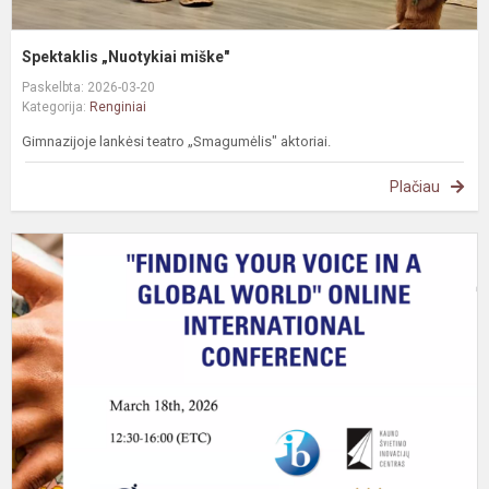
Spektaklis „Nuotykiai miške"
Paskelbta: 2026-03-20
Kategorija:
Renginiai
Gimnazijoje lankėsi teatro „Smagumėlis" aktoriai.
Plačiau
D
t
k