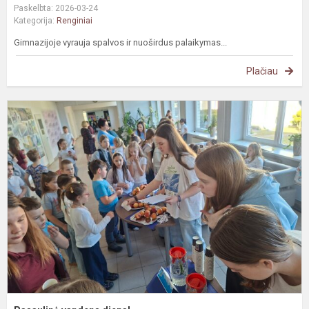
Paskelbta: 2026-03-24
Kategorija:
Renginiai
Gimnazijoje vyrauja spalvos ir nuoširdus palaikymas...
Plačiau
P
v
d