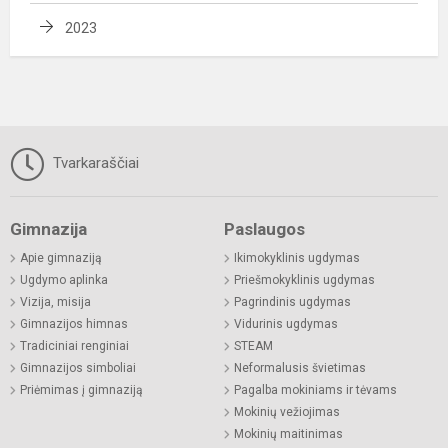
2023
Tvarkaraščiai
Gimnazija
Paslaugos
Apie gimnaziją
Ikimokyklinis ugdymas
Ugdymo aplinka
Priešmokyklinis ugdymas
Vizija, misija
Pagrindinis ugdymas
Gimnazijos himnas
Vidurinis ugdymas
Tradiciniai renginiai
STEAM
Gimnazijos simboliai
Neformalusis švietimas
Priėmimas į gimnaziją
Pagalba mokiniams ir tėvams
Mokinių vežiojimas
Mokinių maitinimas