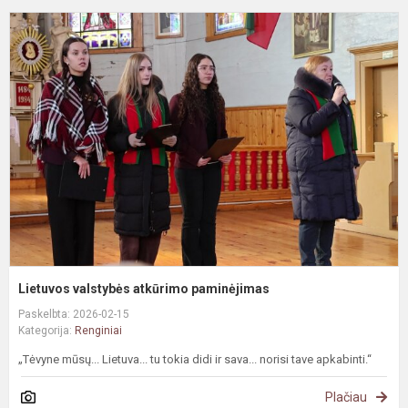
L
v
a
p
Lietuvos valstybės atkūrimo paminėjimas
Paskelbta: 2026-02-15
Kategorija:
Renginiai
„Tėvyne mūsų... Lietuva... tu tokia didi ir sava... norisi tave apkabinti.“
Plačiau