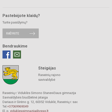
Pastebėjote klaidų?
Turite pasiūlymų?
RAŠYKITE
Bendraukime
Steigėjas
Raseinių rajono
savivaldybė
Raseinių r. Viduklės Simono Stanevičiaus gimnazija
Savivaldybės biudžetinė įstaiga
Dariaus ir Girėno g. 12, 60352 Viduklė, Raseinių r. sav.
Tel.
+37069969049
El. p.
viduklesgimnazija@vssg.lt