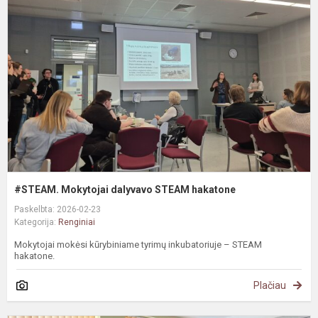
d
S
h
#STEAM. Mokytojai dalyvavo STEAM hakatone
Paskelbta: 2026-02-23
Kategorija:
Renginiai
Mokytojai mokėsi kūrybiniame tyrimų inkubatoriuje – STEAM
hakatone.
Plačiau