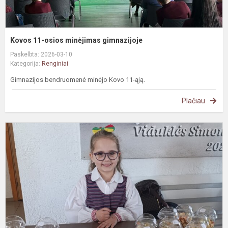
Kovos 11-osios minėjimas gimnazijoje
Paskelbta: 2026-03-10
Kategorija:
Renginiai
Gimnazijos bendruomenė minėjo Kovo 11-ąją.
Plačiau
K
m
š