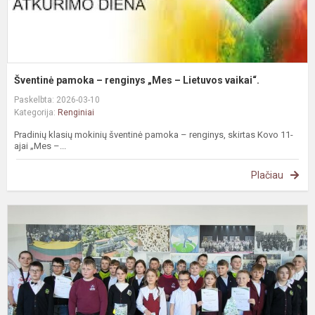
Šventinė pamoka – renginys „Mes – Lietuvos vaikai“.
Paskelbta: 2026-03-10
Kategorija:
Renginiai
Pradinių klasių mokinių šventinė pamoka – renginys, skirtas Kovo 11-
ajai „Mes –...
Plačiau
P
(
4
k
m
k
„