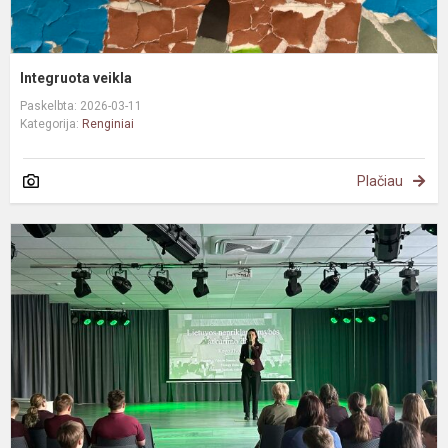
Integruota veikla
Paskelbta: 2026-03-11
Kategorija:
Renginiai
Plačiau
K
1
o
m
g