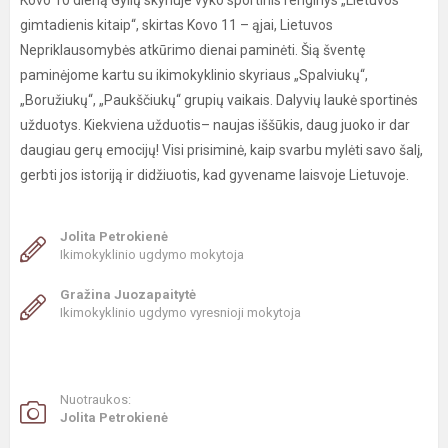
Kovo 10 dieną Gylių skyriuje vyko sportinis renginys „Lietuvos
gimtadienis kitaip“, skirtas Kovo 11 – ąjai, Lietuvos
Nepriklausomybės atkūrimo dienai paminėti. Šią šventę
paminėjome kartu su ikimokyklinio skyriaus „Spalviukų“,
„Boružiukų“, „Paukščiukų“ grupių vaikais. Dalyvių laukė sportinės
užduotys. Kiekviena užduotis– naujas iššūkis, daug juoko ir dar
daugiau gerų emocijų! Visi prisiminė, kaip svarbu mylėti savo šalį,
gerbti jos istoriją ir didžiuotis, kad gyvename laisvoje Lietuvoje.
Jolita Petrokienė
Ikimokyklinio ugdymo mokytoja
Gražina Juozapaitytė
Ikimokyklinio ugdymo vyresnioji mokytoja
Nuotraukos:
Jolita Petrokienė