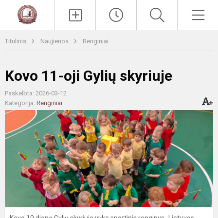
Paieška
Men
Titulinis
Naujienos
Renginiai
Kovo 11-oji Gylių skyriuje
Paskelbta: 2026-03-12
Kategorija:
Renginiai