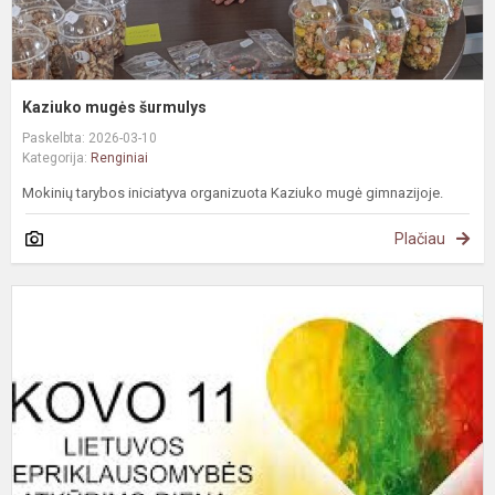
Kaziuko mugės šurmulys
Paskelbta: 2026-03-10
Kategorija:
Renginiai
Mokinių tarybos iniciatyva organizuota Kaziuko mugė gimnazijoje.
Plačiau
Š
p
–
r
„
–
L
v