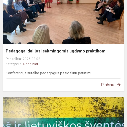
Pedagogai dalijosi sėkmingomis ugdymo praktikom
Paskelbta: 2026-03-02
Kategorija:
Renginiai
Konferencija sutelkė pedagogus pasidalinti patirtimi.
Plačiau
K
„
v
-
L