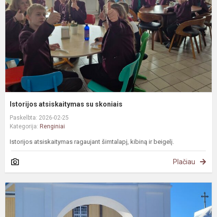
Istorijos atsiskaitymas su skoniais
Paskelbta: 2026-02-25
Kategorija:
Renginiai
Istorijos atsiskaitymas ragaujant šimtalapį, kibiną ir beigelį.
Plačiau
J
š
ž