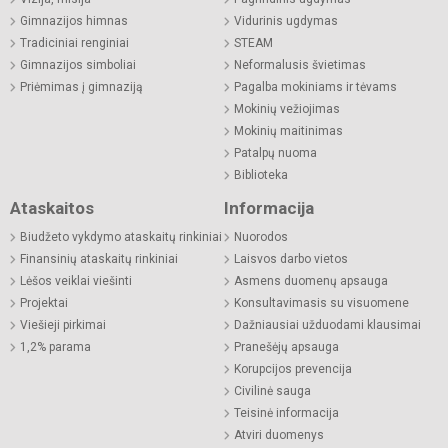
Gimnazijos himnas
Vidurinis ugdymas
Tradiciniai renginiai
STEAM
Gimnazijos simboliai
Neformalusis švietimas
Priėmimas į gimnaziją
Pagalba mokiniams ir tėvams
Mokinių vežiojimas
Mokinių maitinimas
Patalpų nuoma
Biblioteka
Ataskaitos
Informacija
Biudžeto vykdymo ataskaitų rinkiniai
Nuorodos
Finansinių ataskaitų rinkiniai
Laisvos darbo vietos
Lėšos veiklai viešinti
Asmens duomenų apsauga
Projektai
Konsultavimasis su visuomene
Viešieji pirkimai
Dažniausiai užduodami klausimai
1,2% parama
Pranešėjų apsauga
Korupcijos prevencija
Civilinė sauga
Teisinė informacija
Atviri duomenys