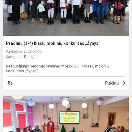
Pradinių (3-4) klasių mokinių konkursas „Žynys“
Paskelbta: 2026-03-05
Kategorija:
Renginiai
Respublikinis bendrojo lavinimo mokyklų 3–4 klasių mokinių
konkursas „Žynys“.
Plačiau
P
d
s
u
p