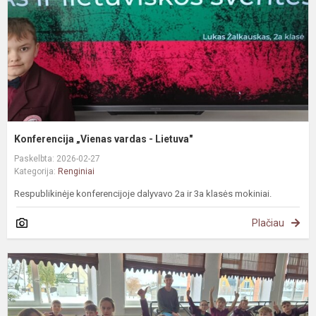
Konferencija „Vienas vardas - Lietuva"
Paskelbta: 2026-02-27
Kategorija:
Renginiai
Respublikinėje konferencijoje dalyvavo 2a ir 3a klasės mokiniai.
Plačiau
I
a
s
s