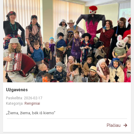
U
Užgavėnės
Paskelbta: 2026-02-17
Kategorija:
Renginiai
„Žiema, žiema, bėk iš kiemo“
Plačiau