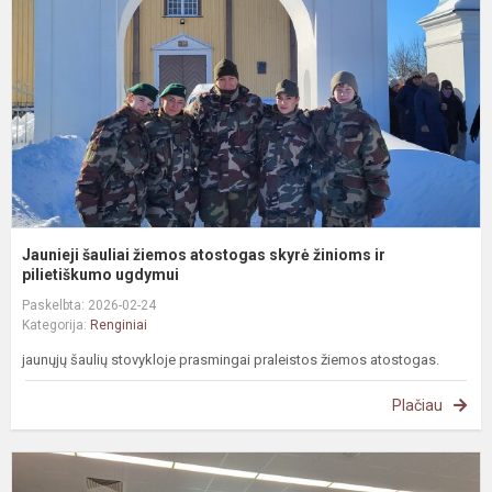
a
s
ž
ir
pi
Jaunieji šauliai žiemos atostogas skyrė žinioms ir
pilietiškumo ugdymui
Paskelbta: 2026-02-24
Kategorija:
Renginiai
jaunųjų šaulių stovykloje prasmingai praleistos žiemos atostogas.
Plačiau
#
M