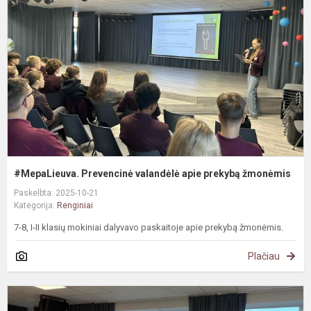
v
a
p
ž
#MepaLieuva. Prevencinė valandėlė apie prekybą žmonėmis
Paskelbta: 2025-10-21
Kategorija:
Renginiai
7-8, I-II klasių mokiniai dalyvavo paskaitoje apie prekybą žmonėmis.
Plačiau
E
„