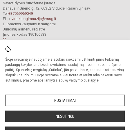
Savivaldybės biudžetinė įstaiga
Dariaus ir Girėno g. 12, 60352 Viduklė, Raseinių r. sav.
Tel.
+37069969049
El. p.
viduklesgimnazija@vssg.lt
Duomenys kaupiami ir saugomi
Juridinių asmenų registre
Įmonės kodas 190106933
© 2022. Raseinių r. Viduklės Simono Stanevičiaus gimnazija. Visos teisės
Šioje svetainėje naudojame slapukus siekdami užtikrinti jums teikiamų
saugomos.
Kopijuoti turinį be raštiško gimnazijos sutikimo griežtai draudžiama.
paslaugų kokybę, analizuoti svetainės naudojimą ir optimizuoti naršymo
patirtį. Spustelėję mygtuką „Sutinku“, jūs patvirtinate, kad sutinkate su visų
Prieinamumo paraiška
Slapukų valdymas
slapukų naudojimu šioje svetainėje. Jei norite atšaukti arba pakeisti savo
sutikimus, prašome apsilankyti
slapukų valdymo puslapyje
.
Sumanus būdas atnaujinti
mokyklos interneto
svetainę
NUSTATYMAI
NESUTINKU