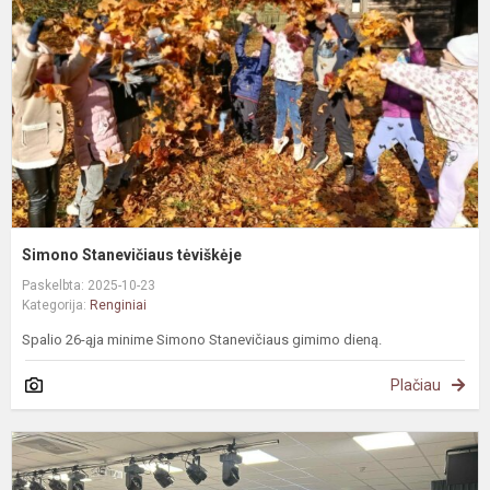
Simono Stanevičiaus tėviškėje
Paskelbta: 2025-10-23
Kategorija:
Renginiai
Spalio 26-ąja minime Simono Stanevičiaus gimimo dieną.
Plačiau
#
P