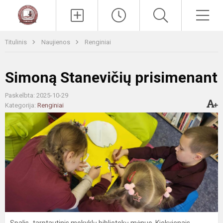
Paieška
Men
Titulinis
Naujienos
Renginiai
Simoną Stanevičių prisimenant
Paskelbta: 2025-10-29
Kategorija:
Renginiai