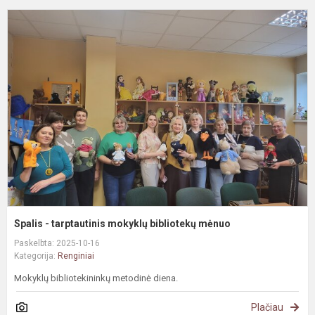
S
-
t
m
b
m
Spalis - tarptautinis mokyklų bibliotekų mėnuo
Paskelbta: 2025-10-16
Kategorija:
Renginiai
Mokyklų bibliotekininkų metodinė diena.
Plačiau