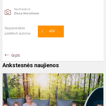
Nuotraukos:
Elena Norvilienė
Nepamirškite
1
AČIŪ
padėkoti autoriui
Grįžti
Ankstesnės naujienos
„
k
į
S
S
g