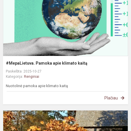
k
#MepaLietuva. Pamoka apie klimato kaitą
Paskelbta: 2025-10-27
Kategorija:
Renginiai
Nuotolinė pamoka apie klimato kaitą
Plačiau
S
S
t