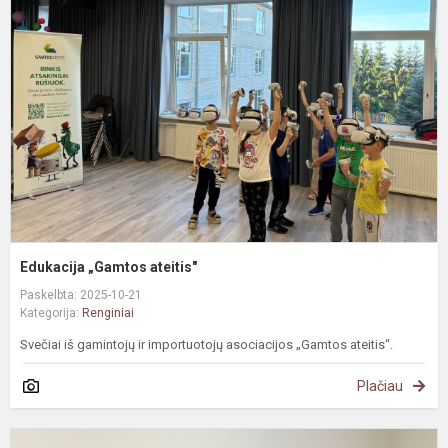
a
Edukacija „Gamtos ateitis"
Paskelbta: 2025-10-21
Kategorija:
Renginiai
Svečiai iš gamintojų ir importuotojų asociacijos „Gamtos ateitis“.
Plačiau
H