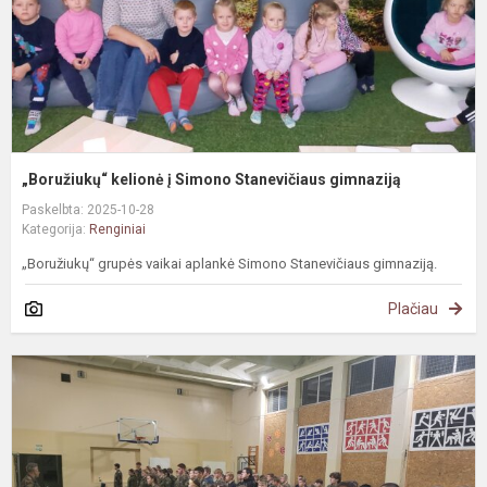
„Boružiukų“ kelionė į Simono Stanevičiaus gimnaziją
Paskelbta: 2025-10-28
Kategorija:
Renginiai
„Boružiukų“ grupės vaikai aplankė Simono Stanevičiaus gimnaziją.
Plačiau
J
š
s
A
g