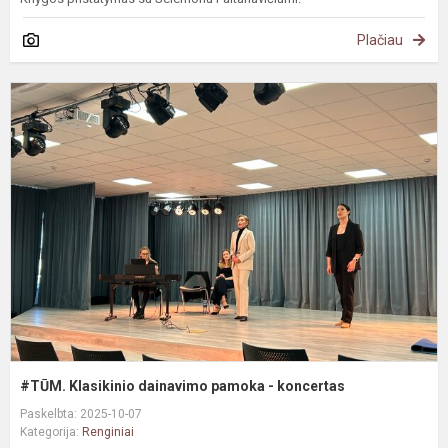
Plačiau
#
K
d
p
-
k
#TŪM. Klasikinio dainavimo pamoka - koncertas
Paskelbta: 2025-10-07
Kategorija:
Renginiai