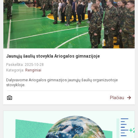
Jaunųjų šaulių stovykla Ariogalos gimnazijoje
Paskelbta: 2025-10-28
Kategorija:
Renginiai
Dalyvavome Ariogalos gimnazijos jaunųjų šaulių organizuotoje
stovykloje.
Plačiau
#
P
a
k