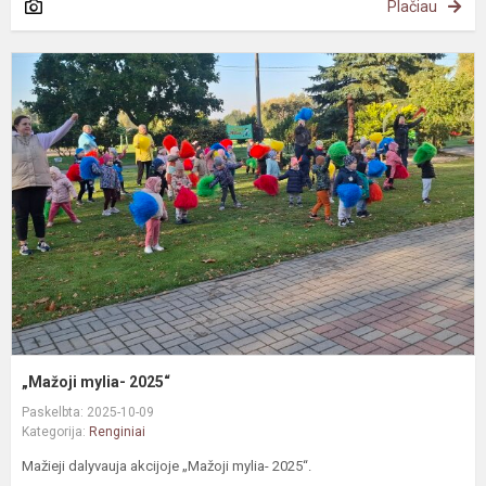
Plačiau
„
m
2
„Mažoji mylia- 2025“
Paskelbta: 2025-10-09
Kategorija:
Renginiai
Mažieji dalyvauja akcijoje „Mažoji mylia- 2025“.