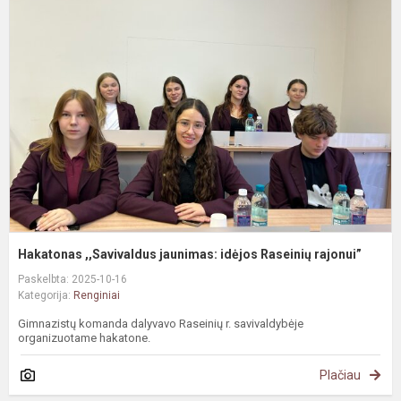
,
j
i
R
r
Hakatonas ,,Savivaldus jaunimas: idėjos Raseinių rajonui”
Paskelbta: 2025-10-16
Kategorija:
Renginiai
Gimnazistų komanda dalyvavo Raseinių r. savivaldybėje
organizuotame hakatone.
Plačiau