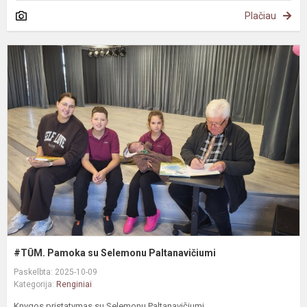
Plačiau
#
P
s
S
P
#TŪM. Pamoka su Selemonu Paltanavičiumi
Paskelbta: 2025-10-09
Kategorija:
Renginiai
Knygos pristatymas su Selemonu Paltanavičiumi.