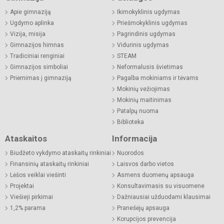
Apie gimnaziją
Ikimokyklinis ugdymas
Ugdymo aplinka
Priešmokyklinis ugdymas
Vizija, misija
Pagrindinis ugdymas
Gimnazijos himnas
Vidurinis ugdymas
Tradiciniai renginiai
STEAM
Gimnazijos simboliai
Neformalusis švietimas
Priėmimas į gimnaziją
Pagalba mokiniams ir tėvams
Mokinių vežiojimas
Mokinių maitinimas
Patalpų nuoma
Biblioteka
Ataskaitos
Informacija
Biudžeto vykdymo ataskaitų rinkiniai
Nuorodos
Finansinių ataskaitų rinkiniai
Laisvos darbo vietos
Lėšos veiklai viešinti
Asmens duomenų apsauga
Projektai
Konsultavimasis su visuomene
Viešieji pirkimai
Dažniausiai užduodami klausimai
1,2% parama
Pranešėjų apsauga
Korupcijos prevencija