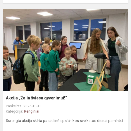
A
„
š
g
Akcija „Žalia šviesa gyvenimui!“
Paskelbta: 2025-10-13
Kategorija:
Renginiai
Surengta akcija skirta pasaulinės psichikos sveikatos dienai paminėti.