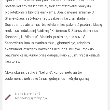
Spalis- tarptautinis mokyklų bibliotekų mėnuo. Kiekvienais
metais keliami vis kiti tikslai, siekiant atstovauti mokyklų
bibliotekoms ir bibliotekininkams. Spalio mėnesį minime S.
Stanevičiaus, rašytojo ir tautosakos rinkėjo, gimtadienį.
Susiedamos abi temas, bibliotekininkės pakvietė pradinių klasių
mokinius į edukacinį žaidimą " Kelionė su S. Stanevičiumi nuo
Kanopėnų iki Vilniaus". Mokiniai prisiminė, kas buvo S.
Stanevičius, kuo jis svarbus mūsų gimnazijoje, žaisdami,
skaitydami, atlikdami kūrybines užduotis "keliavo" mokslo
pažinimo keliu, kuriuo prieš daugiau kaip 200 m. ryžosi keliauti
rašytojas.
Mokinukams patiko ši "kelionė", kurios metu galėjo
pademonstruoti savo žinias, gebėjimus ir kūrybingumą.
Elena Norvilienė
Technologijų mokytoja