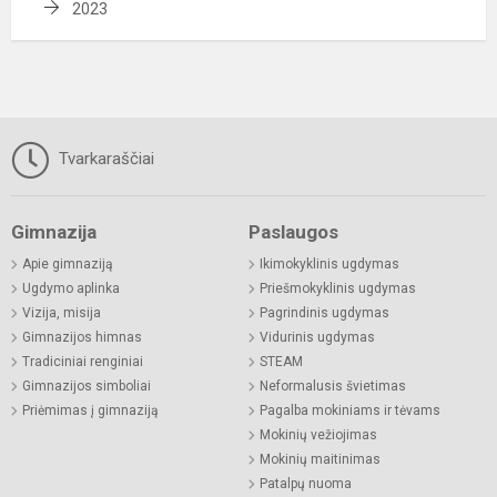
2023
Tvarkaraščiai
Gimnazija
Paslaugos
Apie gimnaziją
Ikimokyklinis ugdymas
Ugdymo aplinka
Priešmokyklinis ugdymas
Vizija, misija
Pagrindinis ugdymas
Gimnazijos himnas
Vidurinis ugdymas
Tradiciniai renginiai
STEAM
Gimnazijos simboliai
Neformalusis švietimas
Priėmimas į gimnaziją
Pagalba mokiniams ir tėvams
Mokinių vežiojimas
Mokinių maitinimas
Patalpų nuoma