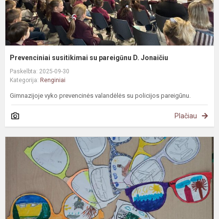
Prevenciniai susitikimai su pareigūnu D. Jonaičiu
Paskelbta: 2025-09-30
Kategorija:
Renginiai
Gimnazijoje vyko prevencinės valandėlės su policijos pareigūnu.
Plačiau
#
E
k
d
g