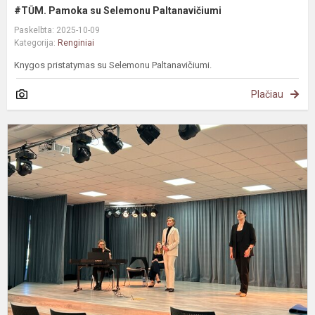
#TŪM. Pamoka su Selemonu Paltanavičiumi
Paskelbta: 2025-10-09
Kategorija:
Renginiai
Knygos pristatymas su Selemonu Paltanavičiumi.
Plačiau
#
K
d
p
-
k