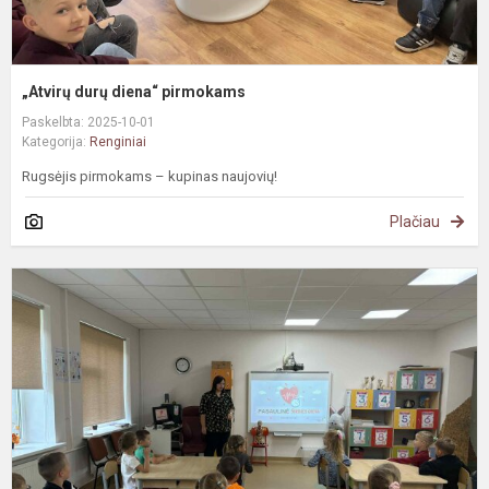
„Atvirų durų diena“ pirmokams
Paskelbta: 2025-10-01
Kategorija:
Renginiai
Rugsėjis pirmokams – kupinas naujovių!
Plačiau
P
š
d
s
m