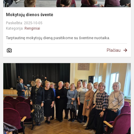
Mokytojų dienos šventė
Paskelbta: 2025-10-05
Kategorija:
Renginiai
Tarptautinę mokytojų dieną pasitikome su šventine nuotaika.
Plačiau
T
M
d
š
p