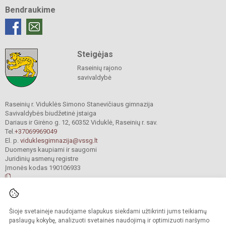
Bendraukime
Steigėjas
Raseinių rajono
savivaldybė
Raseinių r. Viduklės Simono Stanevičiaus gimnazija
Savivaldybės biudžetinė įstaiga
Dariaus ir Girėno g. 12, 60352 Viduklė, Raseinių r. sav.
Tel.
+37069969049
El. p.
viduklesgimnazija@vssg.lt
Duomenys kaupiami ir saugomi
Juridinių asmenų registre
Įmonės kodas 190106933
© 2022. Raseinių r. Viduklės Simono Stanevičiaus gimnazija. Visos teisės
Šioje svetainėje naudojame slapukus siekdami užtikrinti jums teikiamų
saugomos.
Kopijuoti turinį be raštiško gimnazijos sutikimo griežtai draudžiama.
paslaugų kokybę, analizuoti svetainės naudojimą ir optimizuoti naršymo