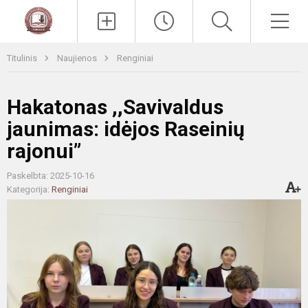
Paieška
Men
Titulinis
Naujienos
Renginiai
Hakatonas ,,Savivaldus
jaunimas: idėjos Raseinių
rajonui”
Paskelbta: 2025-10-16
Kategorija:
Renginiai