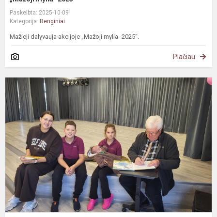
Paskelbta: 2025-10-09
Kategorija:
Renginiai
Mažieji dalyvauja akcijoje „Mažoji mylia- 2025“.
Plačiau
#
P
s
S
P