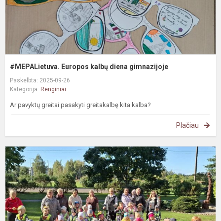
#MEPALietuva. Europos kalbų diena gimnazijoje
Paskelbta: 2025-09-26
Kategorija:
Renginiai
Ar pavyktų greitai pasakyti greitakalbę kita kalba?
Plačiau
„
r
r