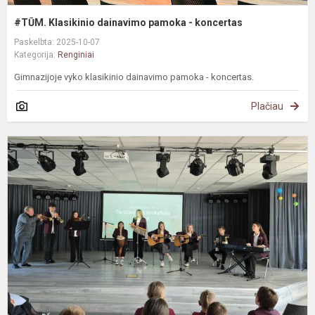
#TŪM. Klasikinio dainavimo pamoka - koncertas
Paskelbta: 2025-10-07
Kategorija:
Renginiai
Gimnazijoje vyko klasikinio dainavimo pamoka - koncertas.
Plačiau
M
d
š