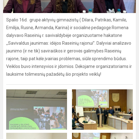
Spalio 16d. grupė aktyvių gimnazistų ( Dilara, Patrikas, Kamilė,
Emilija, Rusnė, Armanda, Karina) ir socialinė pedagogė Romena
dalyvavo Raseinių r. savivaldybėje organizuotame hakatone
,,Savivaldus jaunimas: idėjos Raseinių rajonui”. Dalyviai analizavo
jaunimo (ir ne tik) saviraiškos ir gerovės galimybes Raseinių
rajone, taip pat kėlė įvairias problemas, siūlė sprendimo būdus.
Veiklos buvo intensyvios ir įdomios. Dėkojame organizatoriams ir
lauksime tolimesnių pažadėtų šio projekto veiklų!