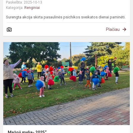
Paskelbta: 2025-10-13
Kategorija:
Renginiai
Surengta akcija skirta pasaulinės psichikos sveikatos dienai paminėti.
Plačiau
„
m
2
„Mažoji mylia- 2025“