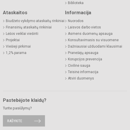
Biblioteka
Ataskaitos
Informacija
Biudžeto vykdymo ataskaitų rinkiniai
Nuorodos
Finansinių ataskaitų rinkiniai
Laisvos darbo vietos
Lėšos veiklai viešinti
Asmens duomenų apsauga
Projektai
Konsultavimasis su visuomene
Viešieji pirkimai
Dažniausiai užduodami klausimai
1,2% parama
Pranešėjų apsauga
Korupcijos prevencija
Civilinė sauga
Teisinė informacija
Atviri duomenys
Pastebėjote klaidų?
Turite pasiūlymų?
RAŠYKITE