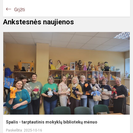
Grįžti
Ankstesnės naujienos
S
-
t
m
b
m
Spalis - tarptautinis mokyklų bibliotekų mėnuo
Paskelbta: 2025-10-16