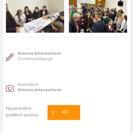
Romena Antanavičienė
Socialinė pedagogė
Nuotraukos:
Romena Antanavičienė
Nepamirškite
3
AČIŪ
padėkoti autoriui