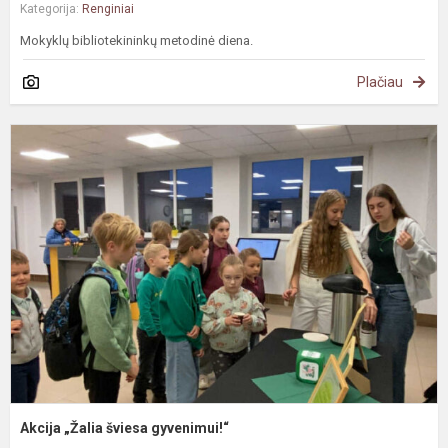
Kategorija:
Renginiai
Mokyklų bibliotekininkų metodinė diena.
Plačiau
A
„
š
g
Akcija „Žalia šviesa gyvenimui!“