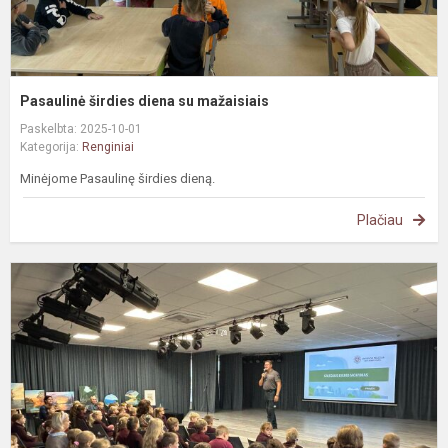
Pasaulinė širdies diena su mažaisiais
Paskelbta: 2025-10-01
Kategorija:
Renginiai
Minėjome Pasaulinę širdies dieną.
Plačiau
P
s
s
p
D
J