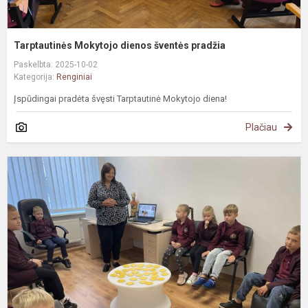
Tarptautinės Mokytojo dienos šventės pradžia
Paskelbta: 2025-10-02
Kategorija:
Renginiai
Įspūdingai pradėta švęsti Tarptautinė Mokytojo diena!
Plačiau
„
d
d
p