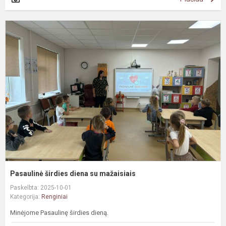
P
š
d
s
m
Pasaulinė širdies diena su mažaisiais
Paskelbta: 2025-10-01
Kategorija:
Renginiai
Minėjome Pasaulinę širdies dieną.