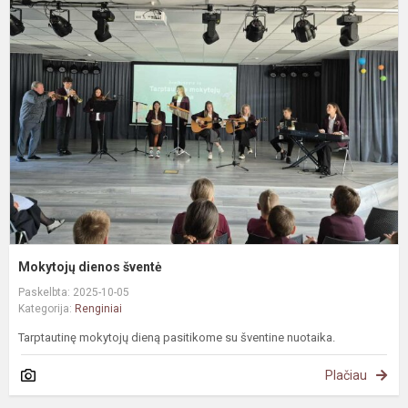
d
š
Mokytojų dienos šventė
Paskelbta: 2025-10-05
Kategorija:
Renginiai
Tarptautinę mokytojų dieną pasitikome su šventine nuotaika.
Plačiau