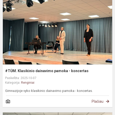
K
d
p
-
k
#TŪM. Klasikinio dainavimo pamoka - koncertas
Paskelbta: 2025-10-07
Kategorija:
Renginiai
Gimnazijoje vyko klasikinio dainavimo pamoka - koncertas.
Plačiau
M