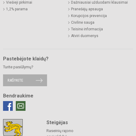
Viešieji pirkimai
Dažniausiai užduodami klausimai
1,2% parama
Pranešėjų apsauga
Korupcijos prevencija
Civilinė sauga
Teisinė informacija
Atviri duomenys
Pastebėjote klaidų?
Turite pasiūlymų?
RAŠYKITE
Bendraukime
Steigėjas
Raseinių rajono