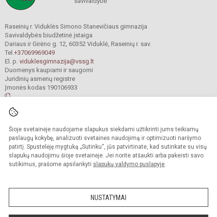
savivaldybė
Raseinių r. Viduklės Simono Stanevičiaus gimnazija
Savivaldybės biudžetinė įstaiga
Dariaus ir Girėno g. 12, 60352 Viduklė, Raseinių r. sav.
Tel.
+37069969049
El. p.
viduklesgimnazija@vssg.lt
Duomenys kaupiami ir saugomi
Juridinių asmenų registre
Įmonės kodas 190106933
© 2022. Raseinių r. Viduklės Simono Stanevičiaus gimnazija. Visos teisės
Šioje svetainėje naudojame slapukus siekdami užtikrinti jums teikiamų
saugomos.
Kopijuoti turinį be raštiško gimnazijos sutikimo griežtai draudžiama.
paslaugų kokybę, analizuoti svetainės naudojimą ir optimizuoti naršymo
patirtį. Spustelėję mygtuką „Sutinku“, jūs patvirtinate, kad sutinkate su visų
Prieinamumo paraiška
Slapukų valdymas
slapukų naudojimu šioje svetainėje. Jei norite atšaukti arba pakeisti savo
sutikimus, prašome apsilankyti
slapukų valdymo puslapyje
.
Sumanus būdas atnaujinti
mokyklos interneto
svetainę
NUSTATYMAI