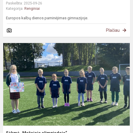
Paskelbta: 2025-09-26
Kategorija:
Renginiai
Europos kalbų dienos paminėjimas gimnazijoje.
Plačiau
S
„
o