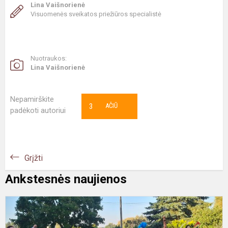
Lina Vaišnorienė
Visuomenės sveikatos priežiūros specialistė
Nuotraukos:
Lina Vaišnorienė
Nepamirškite
3
AČIŪ
padėkoti autoriui
Grįžti
Ankstesnės naujienos
„
m
2