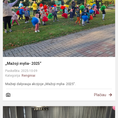
„Mažoji mylia- 2025“
Paskelbta: 2025-10-09
Kategorija:
Renginiai
Mažieji dalyvauja akcijoje „Mažoji mylia- 2025“.
Plačiau
#
P