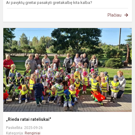
Ar pavyktų greitai pasakyti greitakalbę kita kalba?
Plačiau
„
r
r
„Rieda ratai rateliukai"
Paskelbta: 2025-09-26
Kategorija:
Renginiai