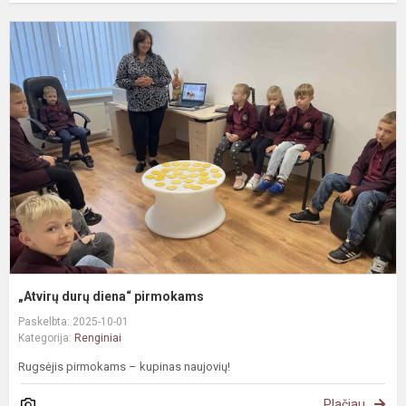
„
d
d
p
„Atvirų durų diena“ pirmokams
Paskelbta: 2025-10-01
Kategorija:
Renginiai
Rugsėjis pirmokams – kupinas naujovių!
Plačiau