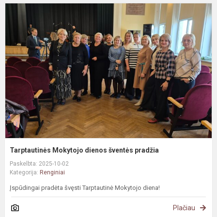
T
M
d
š
p
Tarptautinės Mokytojo dienos šventės pradžia
Paskelbta: 2025-10-02
Kategorija:
Renginiai
Įspūdingai pradėta švęsti Tarptautinė Mokytojo diena!
Plačiau