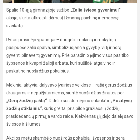
Spalio 10-ąją gimnazijoje sužibo
„Žalia šviesa gyvenimui“
–
akcija, skirta atkreipti dėmesį į žmonių psichinę ir emocinę
sveikatą.
Rytas prasidėjo ypatingai – daugelis mokinių ir mokytojų
pasipuošė žalia spalva, simbolizuojančia gyvybę, viltį ir norą
gyventi pilnavertį gyvenimą. Prie paradinio įėjimo visus pasitiko
šypsenos ir kvapni žalioji arbata, kuri sušildė, atgaivino ir
paskatino nuoširdžius pokalbius.
Mokiniai aktyviai dalyvavo įvairiose veiklose – rašė gerus žodžius
draugams ir nepažįstamiems, siuntė nuoširdžias žinutes per
„Gerų žodžių paštą“
. Didelio susidomėjimo sulaukė ir
„Pozityvių
žodžių stiklainis“
, kuris greitai prisipildė gražiausių žodžių,
prasidedančių pirmąja vardo raide. Kiekvienas į jį įdėjo dalelę savo
šviesos ir šilumos.
Akcijos metu skambėjo nuoširdūs pokalbiai, šypsenos ir gera