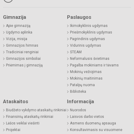
Gimnazija
Paslaugos
Apie gimnaziją
Ikimokyklinis ugdymas
Ugdymo aplinka
Priešmokyklinis ugdymas
Vizija, misija
Pagrindinis ugdymas
Gimnazijos himnas
Vidurinis ugdymas
Tradiciniai renginiai
STEAM
Gimnazijos simboliai
Neformalusis švietimas
Priėmimas į gimnaziją
Pagalba mokiniams ir tėvams
Mokinių vežiojimas
Mokinių maitinimas
Patalpų nuoma
Biblioteka
Ataskaitos
Informacija
Biudžeto vykdymo ataskaitų rinkiniai
Nuorodos
Finansinių ataskaitų rinkiniai
Laisvos darbo vietos
Lėšos veiklai viešinti
Asmens duomenų apsauga
Projektai
Konsultavimasis su visuomene