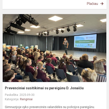
Plačiau
P
s
s
p
D
J
Prevenciniai susitikimai su pareigūnu D. Jonaičiu
Paskelbta: 2025-09-30
Kategorija:
Renginiai
Gimnazijoje vyko prevencinės valandėlės su policijos pareigūnu.