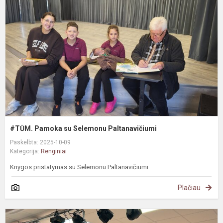
s
S
P
#TŪM. Pamoka su Selemonu Paltanavičiumi
Paskelbta: 2025-10-09
Kategorija:
Renginiai
Knygos pristatymas su Selemonu Paltanavičiumi.
Plačiau
#