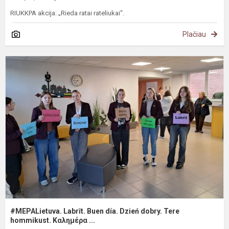
RIUKKPA akcija: „Rieda ratai rateliukai“.
Plačiau
#
L
B
d
D
d
T
h
#MEPALietuva. Labrīt. Buen día. Dzień dobry. Tere
hommikust. Καλημέρα ...