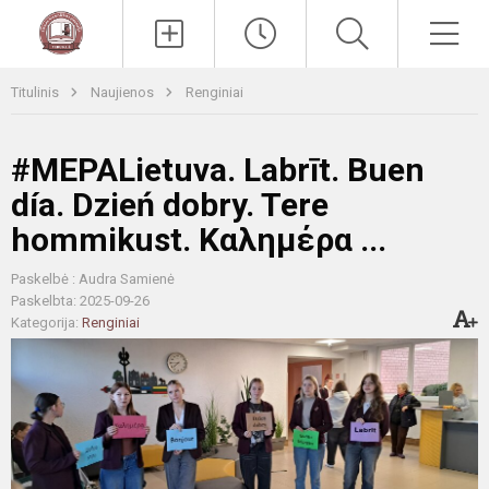
Paieška
Men
Titulinis
Naujienos
Renginiai
#MEPALietuva. Labrīt. Buen
día. Dzień dobry. Tere
hommikust. Καλημέρα ...
Paskelbė : Audra Samienė
Paskelbta: 2025-09-26
Kategorija:
Renginiai