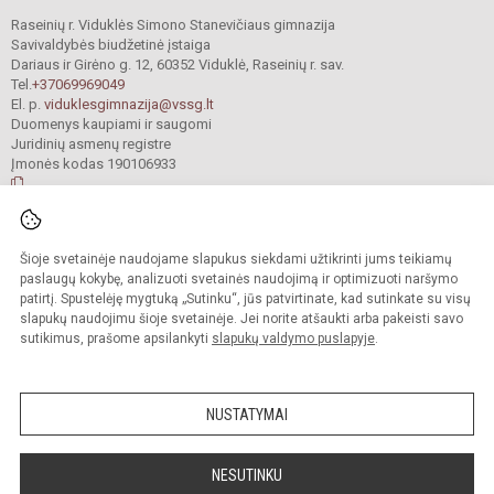
Raseinių r. Viduklės Simono Stanevičiaus gimnazija
Savivaldybės biudžetinė įstaiga
Dariaus ir Girėno g. 12, 60352 Viduklė, Raseinių r. sav.
Tel.
+37069969049
El. p.
viduklesgimnazija@vssg.lt
Duomenys kaupiami ir saugomi
Juridinių asmenų registre
Įmonės kodas 190106933
© 2022. Raseinių r. Viduklės Simono Stanevičiaus gimnazija. Visos teisės
Šioje svetainėje naudojame slapukus siekdami užtikrinti jums teikiamų
saugomos.
Kopijuoti turinį be raštiško gimnazijos sutikimo griežtai draudžiama.
paslaugų kokybę, analizuoti svetainės naudojimą ir optimizuoti naršymo
patirtį. Spustelėję mygtuką „Sutinku“, jūs patvirtinate, kad sutinkate su visų
Prieinamumo paraiška
Slapukų valdymas
slapukų naudojimu šioje svetainėje. Jei norite atšaukti arba pakeisti savo
sutikimus, prašome apsilankyti
slapukų valdymo puslapyje
.
Sumanus būdas atnaujinti
mokyklos interneto
svetainę
NUSTATYMAI
NESUTINKU