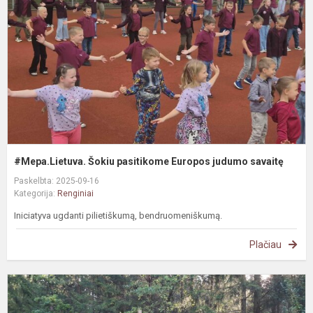
E
j
s
#Mepa.Lietuva. Šokiu pasitikome Europos judumo savaitę
Paskelbta: 2025-09-16
Kategorija:
Renginiai
Iniciatyva ugdanti pilietiškumą, bendruomeniškumą.
Plačiau
D
s