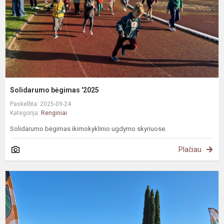
Solidarumo bėgimas '2025
Paskelbta: 2025-09-24
Kategorija:
Renginiai
Solidarumo bėgimas ikimokyklinio ugdymo skyriuose.
Plačiau
#
K
s
g