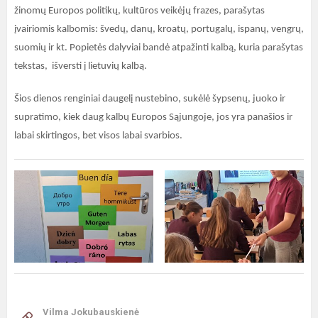
žinomų Europos politikų, kultūros veikėjų frazes, parašytas
įvairiomis kalbomis: švedų, danų, kroatų, portugalų, ispanų, vengrų,
suomių ir kt. Popietės dalyviai bandė atpažinti kalbą, kuria parašytas
tekstas, išversti į lietuvių kalbą.
Šios dienos renginiai daugelį nustebino, sukėlė šypsenų, juoko ir
supratimo, kiek daug kalbų Europos Sąjungoje, jos yra panašios ir
labai skirtingos, bet visos labai svarbios.
Vilma Jokubauskienė