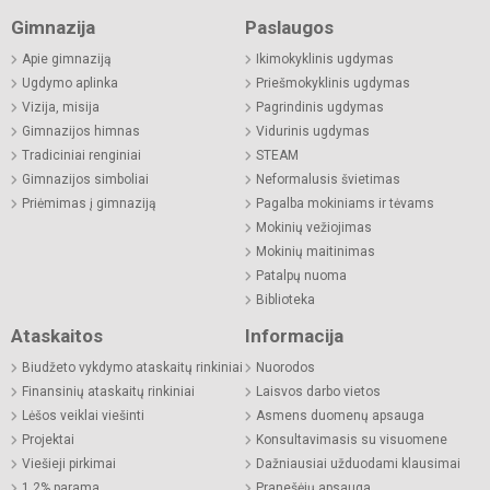
Gimnazija
Paslaugos
Apie gimnaziją
Ikimokyklinis ugdymas
Ugdymo aplinka
Priešmokyklinis ugdymas
Vizija, misija
Pagrindinis ugdymas
Gimnazijos himnas
Vidurinis ugdymas
Tradiciniai renginiai
STEAM
Gimnazijos simboliai
Neformalusis švietimas
Priėmimas į gimnaziją
Pagalba mokiniams ir tėvams
Mokinių vežiojimas
Mokinių maitinimas
Patalpų nuoma
Biblioteka
Ataskaitos
Informacija
Biudžeto vykdymo ataskaitų rinkiniai
Nuorodos
Finansinių ataskaitų rinkiniai
Laisvos darbo vietos
Lėšos veiklai viešinti
Asmens duomenų apsauga
Projektai
Konsultavimasis su visuomene
Viešieji pirkimai
Dažniausiai užduodami klausimai
1,2% parama
Pranešėjų apsauga