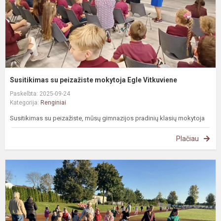
Susitikimas su peizažiste mokytoja Egle Vitkuviene
Paskelbta: 2025-09-24
Kategorija:
Renginiai
Susitikimas su peizažiste, mūsų gimnazijos pradinių klasių mokytoja
Plačiau
S
b
'