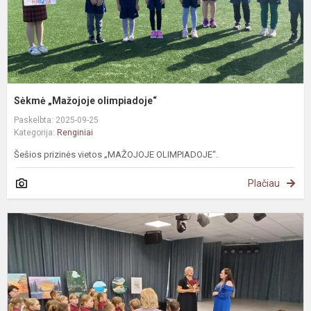
Sėkmė „Mažojoje olimpiadoje“
Paskelbta: 2025-09-25
Kategorija:
Renginiai
Šešios prizinės vietos „MAŽOJOJE OLIMPIADOJE“.
Plačiau
S
s
p
m
E
V