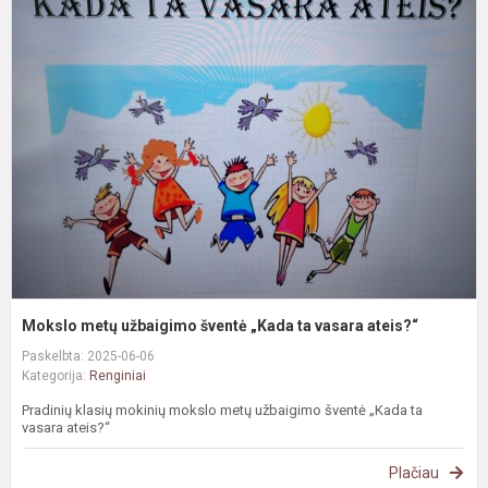
M
m
u
š
„
t
v
a
Mokslo metų užbaigimo šventė „Kada ta vasara ateis?“
Paskelbta: 2025-06-06
Kategorija:
Renginiai
Pradinių klasių mokinių mokslo metų užbaigimo šventė „Kada ta
vasara ateis?“
Plačiau