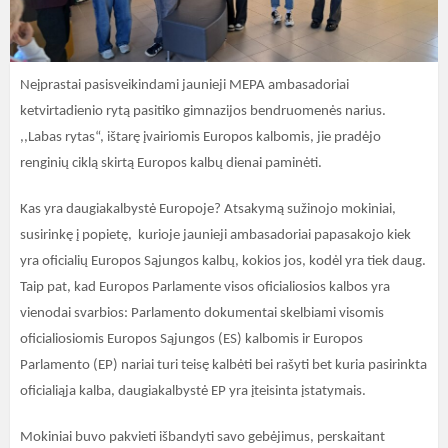
Neįprastai pasisveikindami jaunieji MEPA ambasadoriai
ketvirtadienio rytą pasitiko gimnazijos bendruomenės narius.
,,Labas rytas“, ištarę įvairiomis Europos kalbomis, jie pradėjo
renginių ciklą skirtą Europos kalbų dienai paminėti.
Kas yra daugiakalbystė Europoje? Atsakymą sužinojo mokiniai,
susirinkę į popietę, kurioje jaunieji ambasadoriai papasakojo kiek
yra oficialių Europos Sąjungos kalbų, kokios jos, kodėl yra tiek daug.
Taip pat, kad Europos Parlamente visos oficialiosios kalbos yra
vienodai svarbios: Parlamento dokumentai skelbiami visomis
oficialiosiomis Europos Sąjungos (ES) kalbomis ir Europos
Parlamento (EP) nariai turi teisę kalbėti bei rašyti bet kuria pasirinkta
oficialiąja kalba, daugiakalbystė EP yra įteisinta įstatymais.
Mokiniai buvo pakvieti išbandyti savo gebėjimus, perskaitant