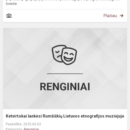
šventė.
Plačiau
K
l
R
L
e
m
Ketvirtokai lankėsi Rumšiškių Lietuvos etnografijos muziejuje
Paskelbta: 2025-06-02
Kategorija:
Renginiai