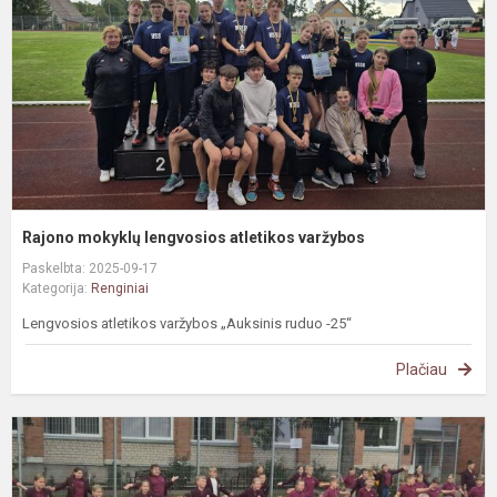
v
Rajono mokyklų lengvosios atletikos varžybos
Paskelbta: 2025-09-17
Kategorija:
Renginiai
Lengvosios atletikos varžybos „Auksinis ruduo -25“
Plačiau
#
Š
p