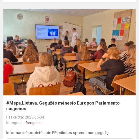
#
G
m
E
P
n
#Mepa.Lietuva. Gegužės mėnesio Europos Parlamento
naujienos
Paskelbta: 2025-06-04
Kategorija:
Renginiai
Informacinė popietė apie EP priimtus sprendimus gegužę.