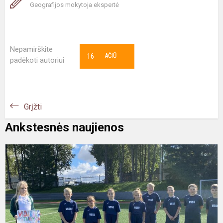
Geografijos mokytoja ekspertė
Nepamirškite
16
AČIŪ
padėkoti autoriui
Grįžti
Ankstesnės naujienos
S
„
o