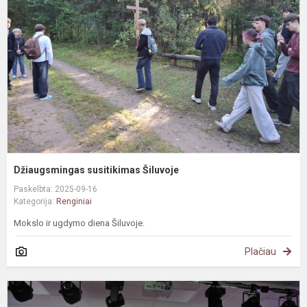
Š
Džiaugsmingas susitikimas Šiluvoje
Paskelbta: 2025-09-16
Kategorija:
Renginiai
Mokslo ir ugdymo diena Šiluvoje.
Plačiau
„
p