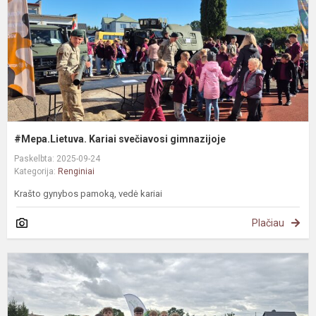
#Mepa.Lietuva. Kariai svečiavosi gimnazijoje
Paskelbta: 2025-09-24
Kategorija:
Renginiai
Krašto gynybos pamoką, vedė kariai
Plačiau
R
m
l
a