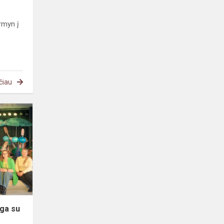
rmyn į
čiau
Rieda
STEAM
mokslo
banga
su
pačiais
mažiausiais
ga su