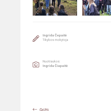
Ingrida Čepaitė
Tikybos mokytoja
Nuotraukos:
Ingrida Čiapaitė
Grįžti