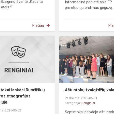
žbaigimo šventė „Kada ta
Informacinė popietė apie EP
 ateis?“
priimtus sprendimus gegužę.
Plačiau
Pla
Ketvirtokai
lankėsi
Rumšiškių
Lietuvos
etnografijos
muzieju...
rtokai lankėsi Rumšiškių
Aštuntokų žvaigždžių val
vos etnografijos
Paskelbta: 2025-05-31
juje
Kategorija:
Renginiai
ta: 2025-06-02
Septintokai palydėjo aštuntok