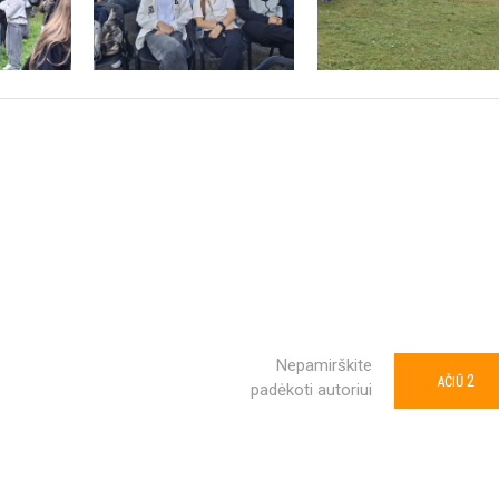
Nepamirškite
2
AČIŪ
padėkoti autoriui