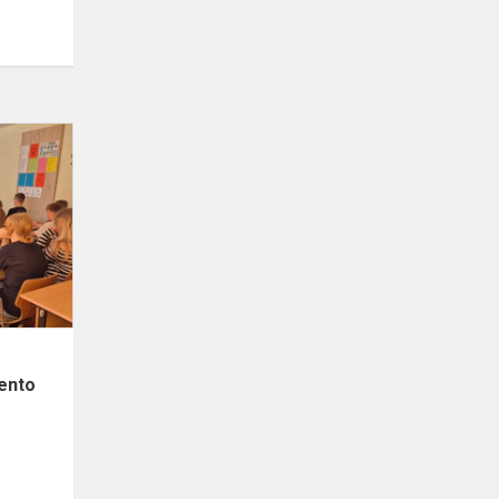
#Mepa.Lietuva.
Gegužės
mėnesio
Europos
Parlamento
naujienos
ento