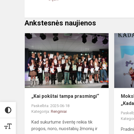
Ankstesnės naujienos
„Kai
pokštai
tampa
prasmingi“
„Kai pokštai tampa prasmingi“
Moksl
„Kada
Paskelbta: 2025-06-18
Kategorija:
Renginiai
Paskelb
Kategor
Kad sukurtume šventę reikia tik
progos, noro, nuostabių žmonių ir
Pradin