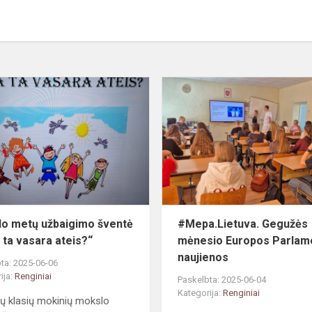
Mokslo
metų
užbaigimo
šventė
„Kada
ta
vasara
ateis?“
o metų užbaigimo šventė
#Mepa.Lietuva. Gegužės
 ta vasara ateis?“
mėnesio Europos Parlam
naujienos
ta: 2025-06-06
ija:
Renginiai
Paskelbta: 2025-06-04
Kategorija:
Renginiai
ių klasių mokinių mokslo