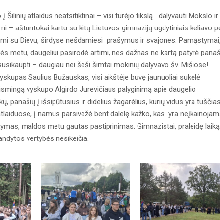
Šilinių atlaidus neatsitiktinai – visi turėjo tikslą dalyvauti Mokslo ir
mi – aštuntokai kartu su kitų Lietuvos gimnazijų ugdytiniais keliavo p
dami su Dievu, širdyse nešdamiesi prašymus ir svajones. Pamąstymai
onės metu, daugeliui pasirodė artimi, nes dažnas ne kartą patyrė panaš
usikaupti – daugiau nei šeši šimtai mokinių dalyvavo šv. Mišiose!
vyskupas Saulius Bužauskas, visi aikštėje buvę jaunuoliai sukėlė
ismingą vyskupo Algirdo Jurevičiaus palyginimą apie daugelio
panašių į išsipūtusius ir didelius žagarėlius, kurių vidus yra tuščias
atlaiduose, į namus parsivežė bent dalelę kažko, kas yra neįkainojam
ymas, maldos metu gautas pastiprinimas. Gimnazistai, praleidę laiką
išbandytos vertybės nesikeičia.