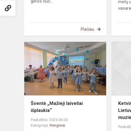
geros nuo...
metų u
vasara
Plačiau
Šventė
„Mažieji
laiveliai
išplaukia“
Šventė „Mažieji laiveliai
Ketvi
išplaukia“
Lietu
muzie
Paskelbta: 2025-06-03
Kategorija:
Renginiai
Paskelb