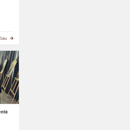
čiau
Paskutinio
skambučio
šventė
„Misija
gyvenimas“
entė