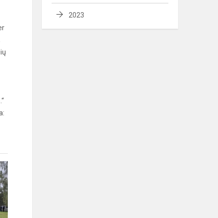
2023
er
,
ių
.“
a: