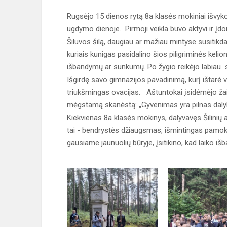
Rugsėjo 15 dienos rytą 8a klasės mokiniai išvyko į 
ugdymo dienoje. Pirmoji veikla buvo aktyvi ir įdo
Šiluvos šilą, daugiau ar mažiau mintyse susitik
kuriais kunigas pasidalino šios piligriminės keli
išbandymų ar sunkumų. Po žygio reikėjo labiau s
Išgirdę savo gimnazijos pavadinimą, kurį ištarė 
triukšmingas ovacijas. Aštuntokai įsidėmėjo ža
mėgstamą skanėstą: „Gyvenimas yra pilnas dalykų, 
Kiekvienas 8a klasės mokinys, dalyvavęs Šilinių 
tai - bendrystės džiaugsmas, išmintingas pamok
gausiame jaunuolių būryje, įsitikino, kad laiko 