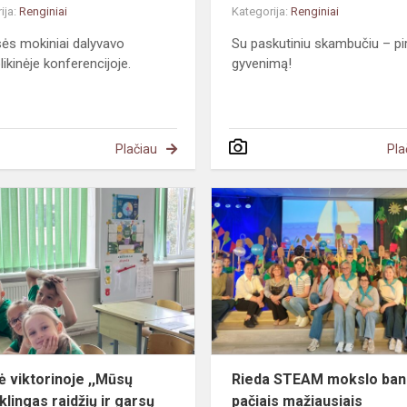
ija:
Renginiai
Kategorija:
Renginiai
sės mokiniai dalyvavo
Su paskutiniu skambučiu – pi
likinėje konferencijoje.
gyvenimą!
Plačiau
Pla
Sėkmė
viktorinoje
,,Mūsų
stebuklingas
raidžių
ir
garsų
pasa...
 viktorinoje ,,Mūsų
Rieda STEAM mokslo ban
klingas raidžių ir garsų
pačiais mažiausiais