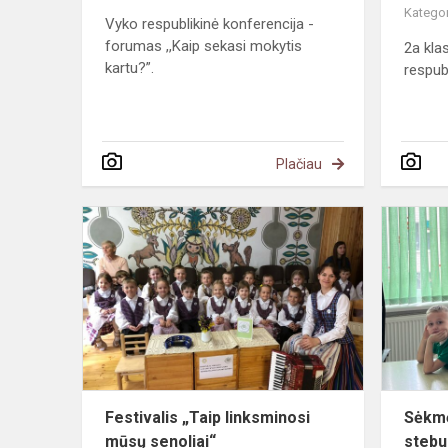
Kategor
Vyko respublikinė konferencija -
forumas ,,Kaip sekasi mokytis
2a kla
kartu?”.
respub
Plačiau
Festivalis
„Taip
linksminosi
mūsų
senoliai“
Festivalis „Taip linksminosi
Sėkmė
mūsų senoliai“
stebu