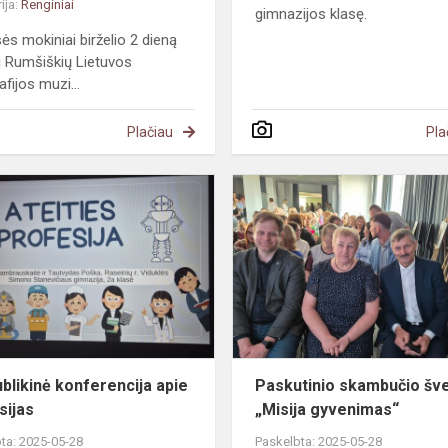
ija:
Renginiai
gimnazijos klasę.
sės mokiniai birželio 2 dieną
i Rumšiškių Lietuvos
fijos muzi...
Plačiau
Pla
Respublikinė
konferencija
apie
profesijas
blikinė konferencija apie
Paskutinio skambučio šv
sijas
„Misija gyvenimas“
ta: 2025-05-28
Paskelbta: 2025-05-28