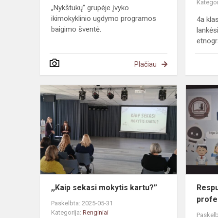
Kategor
„Nykštukų“ grupėje įvyko
ikimokyklinio ugdymo programos
4a kla
baigimo šventė.
lankės
etnogra
Plačiau
,,Kaip
sekasi
mokytis
kartu?”
,,Kaip sekasi mokytis kartu?”
Respu
profe
Paskelbta: 2025-05-31
Kategorija:
Renginiai
Paskelb