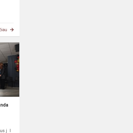
čiau
Aštuntokų
žvaigždžių
valanda
anda
us į I