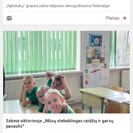
„Nykštukų“ grupės vaikai dalyvavo etnografiniame festivalyje.
Plačiau
S
v
,
s
r
ir
g
p
Sėkmė viktorinoje ,,Mūsų stebuklingas raidžių ir garsų
pasaulis"