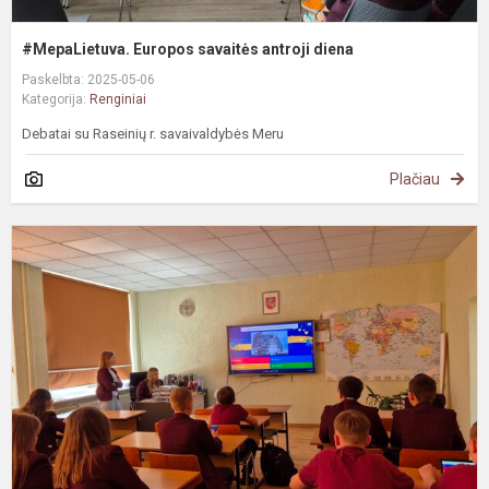
#MepaLietuva. Europos savaitės antroji diena
Paskelbta: 2025-05-06
Kategorija:
Renginiai
Debatai su Raseinių r. savaivaldybės Meru
Plačiau
#
E
s
p
d