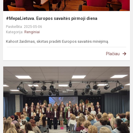
#MepaLietuva. Europos savaitės pirmoji diena
Paskelbta: 2025-05-06
Kategorija:
Renginiai
Kahoot žaidimas, skirtas pradėti Europos savaitės minėjimą.
Plačiau
M
d
k