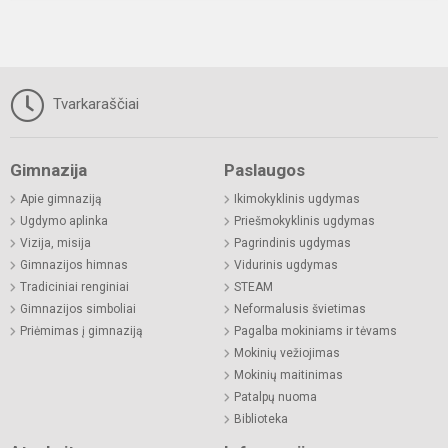
Tvarkaraščiai
Gimnazija
Paslaugos
Apie gimnaziją
Ikimokyklinis ugdymas
Ugdymo aplinka
Priešmokyklinis ugdymas
Vizija, misija
Pagrindinis ugdymas
Gimnazijos himnas
Vidurinis ugdymas
Tradiciniai renginiai
STEAM
Gimnazijos simboliai
Neformalusis švietimas
Priėmimas į gimnaziją
Pagalba mokiniams ir tėvams
Mokinių vežiojimas
Mokinių maitinimas
Patalpų nuoma
Biblioteka