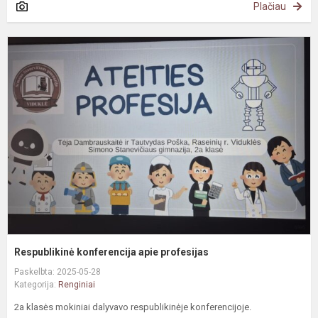
Plačiau
R
k
a
p
Respublikinė konferencija apie profesijas
Paskelbta: 2025-05-28
Kategorija:
Renginiai
2a klasės mokiniai dalyvavo respublikinėje konferencijoje.