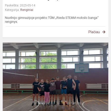
Paskelbta: 2025-05-14
Kategorija:
Renginiai
Nuvilnijo gimnazijoje projekto TŪM „Rieda STEAM mokslo banga“
renginys.
Plačiau
T
t
v