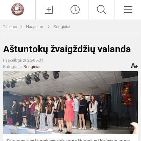
Paieška
Men
Titulinis
Naujienos
Renginiai
Aštuntokų žvaigždžių valanda
Paskelbta: 2025-05-31
Kategorija:
Renginiai