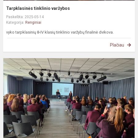
Tarpklasinės tinklinio varžybos
Paskelbta: 2025-05-14
Kategorija:
Renginiai
vyko tarpklasinių 8-IV klasių tinklinio varžybų finalinė dvikova.
Plačiau
#
E
s
a
d