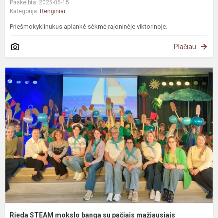
Paskelbta: 2025-05-15
Kategorija:
Renginiai
Priešmokyklinukus aplankė sėkmė rajoninėje viktorinoje.
Plačiau
R
S
m
b
s
p
m
Rieda STEAM mokslo banga su pačiais mažiausiais