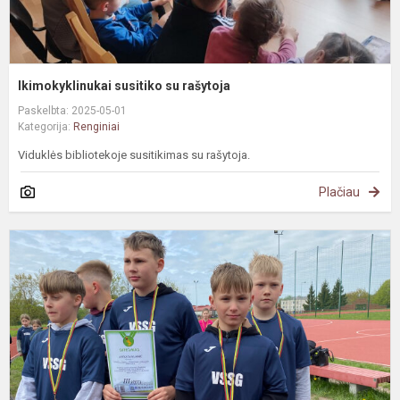
Ikimokyklinukai susitiko su rašytoja
Paskelbta: 2025-05-01
Kategorija:
Renginiai
Viduklės bibliotekoje susitikimas su rašytoja.
Plačiau
K
r
t
v