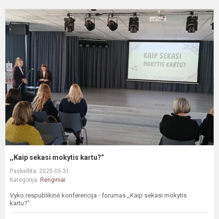
,
s
m
k
,,Kaip sekasi mokytis kartu?”
Paskelbta: 2025-05-31
Kategorija:
Renginiai
Vyko respublikinė konferencija - forumas ,,Kaip sekasi mokytis
kartu?”.