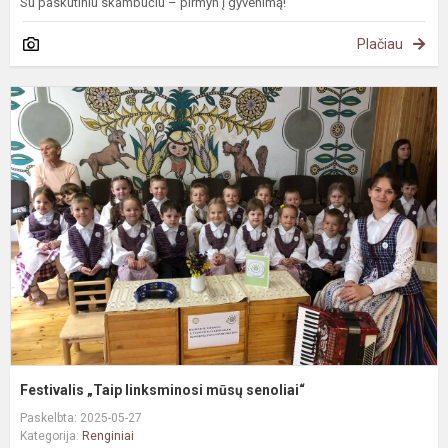
Su paskutiniu skambučiu – pirmyn į gyvenimą!
Plačiau
F
„
l
m
s
Festivalis „Taip linksminosi mūsų senoliai“
Paskelbta: 2025-05-27
Kategorija:
Renginiai