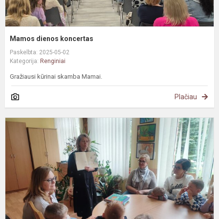
Mamos dienos koncertas
Paskelbta: 2025-05-02
Kategorija:
Renginiai
Gražiausi kūrinai skamba Mamai.
Plačiau
I
s
s
r