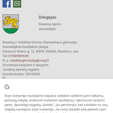
Steigėjas
Raseinių rajono
savivaldybė
Raseinių r. Viduklės Simono Stanevičiaus gimnazija
Savivaldybės biudžetinė įstaiga
Dariaus ir Girėno g. 12, 60352 Viduklė, Raseinių r. sav.
Tel.
+37069969049
El. p.
viduklesgimnazija@vssg.lt
Duomenys kaupiami ir saugomi
Juridinių asmenų registre
Įmonės kodas 190106933
© 2022. Raseinių r. Viduklės Simono Stanevičiaus gimnazija. Visos teisės
Šioje svetainėje naudojame slapukus siekdami užtikrinti jums teikiamų
saugomos.
Kopijuoti turinį be raštiško gimnazijos sutikimo griežtai draudžiama.
paslaugų kokybę, analizuoti svetainės naudojimą ir optimizuoti naršymo
patirtį. Spustelėję mygtuką „Sutinku“, jūs patvirtinate, kad sutinkate su visų
Prieinamumo paraiška
Slapukų valdymas
slapukų naudojimu šioje svetainėje. Jei norite atšaukti arba pakeisti savo