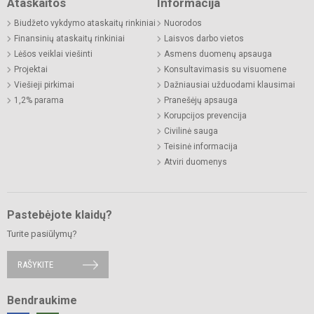
Ataskaitos
Informacija
Biudžeto vykdymo ataskaitų rinkiniai
Nuorodos
Finansinių ataskaitų rinkiniai
Laisvos darbo vietos
Lėšos veiklai viešinti
Asmens duomenų apsauga
Projektai
Konsultavimasis su visuomene
Viešieji pirkimai
Dažniausiai užduodami klausimai
1,2% parama
Pranešėjų apsauga
Korupcijos prevencija
Civilinė sauga
Teisinė informacija
Atviri duomenys
Pastebėjote klaidų?
Turite pasiūlymų?
RAŠYKITE
Bendraukime