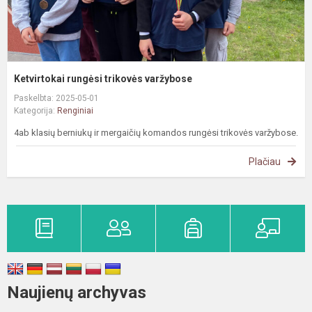
Ketvirtokai rungėsi trikovės varžybose
Paskelbta: 2025-05-01
Kategorija:
Renginiai
4ab klasių berniukų ir mergaičių komandos rungėsi trikovės varžybose.
Plačiau
Naujienų archyvas