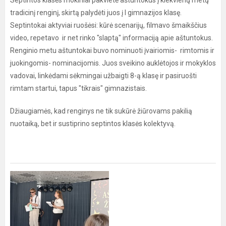
Septintos klasės mokiniai pakvietė aštuntokus į kiekvienų metų
tradicinį renginį, skirtą palydėti juos į I gimnazijos klasę.
Septintokai aktyviai ruošėsi: kūrė scenarijų, filmavo šmaikščius
video, repetavo ir net rinko "slaptą" informaciją apie aštuntokus.
Renginio metu aštuntokai buvo nominuoti įvairiomis- rimtomis ir
juokingomis- nominacijomis. Juos sveikino auklėtojos ir mokyklos
vadovai, linkėdami sėkmingai užbaigti 8-ą klasę ir pasiruošti
rimtam startui, tapus "tikrais" gimnazistais.
Džiaugiamės, kad renginys ne tik sukūrė žiūrovams pakilią
nuotaiką, bet ir sustiprino septintos klasės kolektyvą.