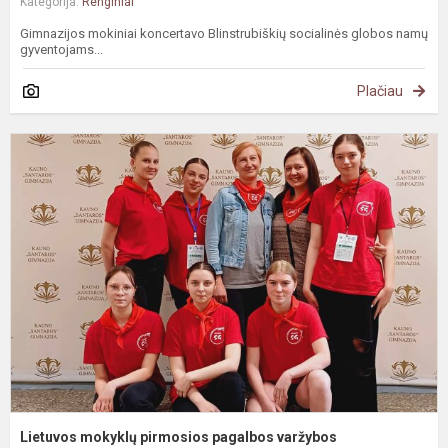
Kategorija:
Renginiai
Gimnazijos mokiniai koncertavo Blinstrubiškių socialinės globos namų
gyventojams...
Plačiau
L
m
p
p
v
Lietuvos mokyklų pirmosios pagalbos varžybos