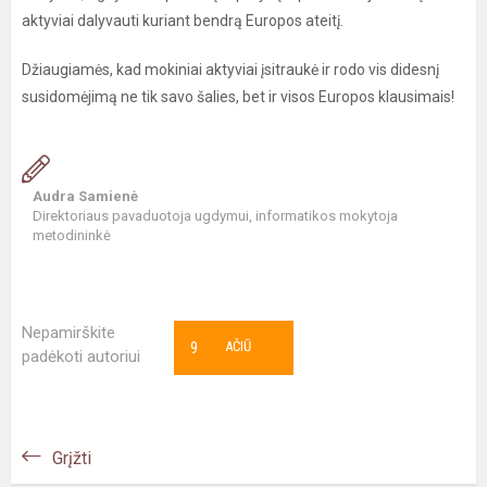
aktyviai dalyvauti kuriant bendrą Europos ateitį.
Džiaugiamės, kad mokiniai aktyviai įsitraukė ir rodo vis didesnį
susidomėjimą ne tik savo šalies, bet ir visos Europos klausimais!
Audra Samienė
Direktoriaus pavaduotoja ugdymui, informatikos mokytoja
metodininkė
Nepamirškite
9
AČIŪ
padėkoti autoriui
Grįžti