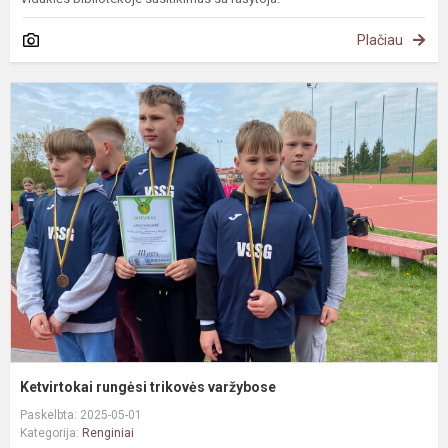
Plačiau
K
r
t
v
Ketvirtokai rungėsi trikovės varžybose
Paskelbta: 2025-05-01
Kategorija:
Renginiai