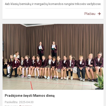
4ab klasių berniukų ir mergaičių komandos rungėsi trikovės varžybose.
Plačiau
P
š
M
d
Pradėjome švęsti Mamos dieną
Paskelbta: 2025-04-30