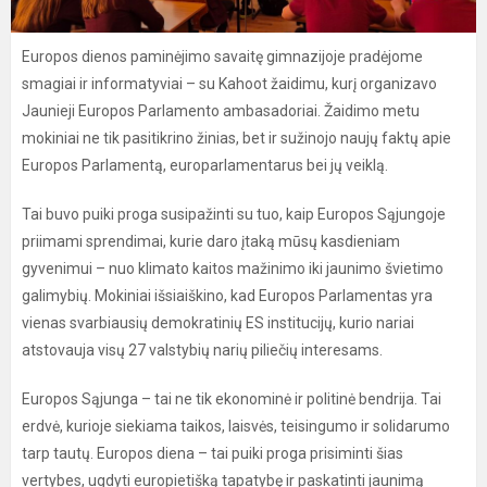
Europos dienos paminėjimo savaitę gimnazijoje pradėjome
smagiai ir informatyviai – su Kahoot žaidimu, kurį organizavo
Jaunieji Europos Parlamento ambasadoriai. Žaidimo metu
mokiniai ne tik pasitikrino žinias, bet ir sužinojo naujų faktų apie
Europos Parlamentą, europarlamentarus bei jų veiklą.
Tai buvo puiki proga susipažinti su tuo, kaip Europos Sąjungoje
priimami sprendimai, kurie daro įtaką mūsų kasdieniam
gyvenimui – nuo klimato kaitos mažinimo iki jaunimo švietimo
galimybių. Mokiniai išsiaiškino, kad Europos Parlamentas yra
vienas svarbiausių demokratinių ES institucijų, kurio nariai
atstovauja visų 27 valstybių narių piliečių interesams.
Europos Sąjunga – tai ne tik ekonominė ir politinė bendrija. Tai
erdvė, kurioje siekiama taikos, laisvės, teisingumo ir solidarumo
tarp tautų. Europos diena – tai puiki proga prisiminti šias
vertybes, ugdyti europietišką tapatybę ir paskatinti jaunimą