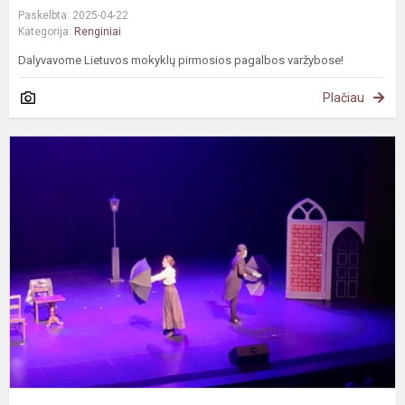
Paskelbta: 2025-04-22
Kategorija:
Renginiai
Dalyvavome Lietuvos mokyklų pirmosios pagalbos varžybose!
Plačiau
I
į
s
"
J
a
M
H