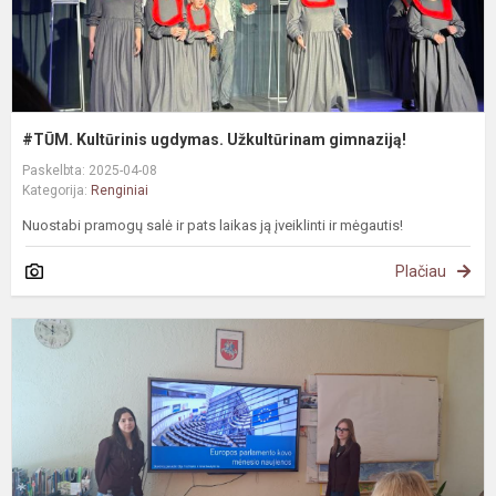
#TŪM. Kultūrinis ugdymas. Užkultūrinam gimnaziją!
Paskelbta: 2025-04-08
Kategorija:
Renginiai
Nuostabi pramogų salė ir pats laikas ją įveiklinti ir mėgautis!
Plačiau
#
K
–
E
P