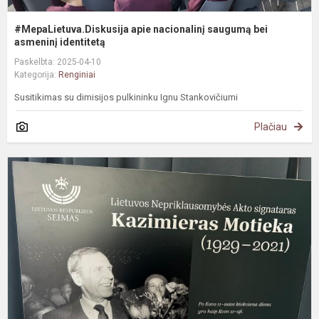
#MepaLietuva.Diskusija apie nacionalinį saugumą bei
asmeninį identitetą
Paskelbta: 2025-04-10
Kategorija:
Renginiai
Susitikimas su dimisijos pulkininku Ignu Stankovičiumi
Plačiau
K
į
p