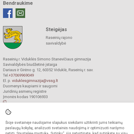
Bendraukime
Steigėjas
Raseinių rajono
savivaldybė
Raseinių r. Viduklės Simono Stanevičiaus gimnazija
Savivaldybės biudžetinė įstaiga
Dariaus ir Girėno g. 12, 60352 Viduklė, Raseinių r. sav.
Tel.
+37069969049
El. p.
viduklesgimnazija@vssg.lt
Duomenys kaupiami ir saugomi
Juridinių asmenų registre
Įmonės kodas 190106933
© 2022. Raseinių r. Viduklės Simono Stanevičiaus gimnazija. Visos teisės
Šioje svetainėje naudojame slapukus siekdami užtikrinti jums teikiamų
saugomos.
Kopijuoti turinį be raštiško gimnazijos sutikimo griežtai draudžiama.
paslaugų kokybę, analizuoti svetainės naudojimą ir optimizuoti naršymo
patirtį. Spustelėję mygtuką „Sutinku“, jūs patvirtinate, kad sutinkate su visų