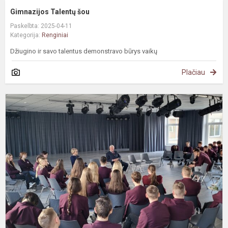
Gimnazijos Talentų šou
Paskelbta: 2025-04-11
Kategorija:
Renginiai
Džiugino ir savo talentus demonstravo būrys vaikų
Plačiau
#
a
n
s
b
a