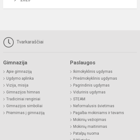
Tvarkaraščiai
Gimnazija
Paslaugos
Apie gimnaziją
Ikimokyklinis ugdymas
Ugdymo aplinka
Priešmokyklinis ugdymas
Vizija, misija
Pagrindinis ugdymas
Gimnazijos himnas
Vidurinis ugdymas
Tradiciniai renginiai
STEAM
Gimnazijos simboliai
Neformalusis švietimas
Priėmimas į gimnaziją
Pagalba mokiniams ir tėvams
Mokinių vežiojimas
Mokinių maitinimas
Patalpų nuoma