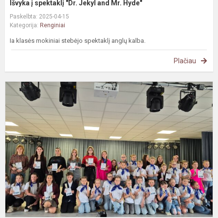
Išvyka į spektaklį "Dr. Jekyl and Mr. Hyde"
Paskelbta: 2025-04-15
Kategorija:
Renginiai
Ia klasės mokiniai stebėjo spektaklį anglų kalba.
Plačiau
G
T
š