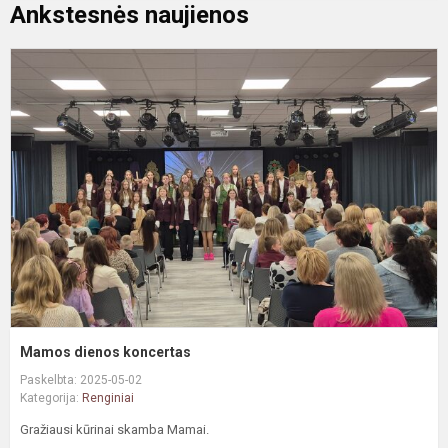
Ankstesnės naujienos
M
d
k
Mamos dienos koncertas
Paskelbta: 2025-05-02
Kategorija:
Renginiai
Gražiausi kūrinai skamba Mamai.