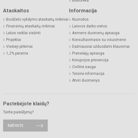
Biblioteka
Ataskaitos
Informacija
Biudžeto vykdymo ataskaitų rinkiniai
Nuorodos
Finansinių ataskaitų rinkiniai
Laisvos darbo vietos
Lėšos veiklai viešinti
Asmens duomenų apsauga
Projektai
Konsultavimasis su visuomene
Viešieji pirkimai
Dažniausiai užduodami klausimai
1,2% parama
Pranešėjų apsauga
Korupcijos prevencija
Civilinė sauga
Teisinė informacija
Atviri duomenys
Pastebėjote klaidų?
Turite pasiūlymų?
RAŠYKITE