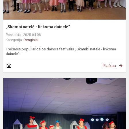
„Skambi natelė - linksma dainelė“
Paskelbta: 2025-04-08
Kategorija:
Renginiai
Trečiasis populiariosios dainos festivalis ,,Skambi natelė - linksma
dainelė”.
Plačiau
#
K
u
U
g