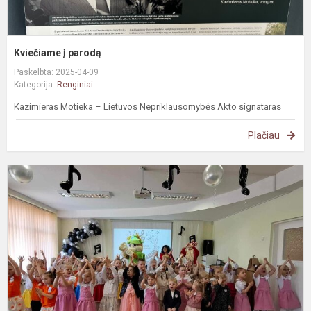
Kviečiame į parodą
Paskelbta: 2025-04-09
Kategorija:
Renginiai
Kazimieras Motieka – Lietuvos Nepriklausomybės Akto signataras
Plačiau
„
n
-
l
d