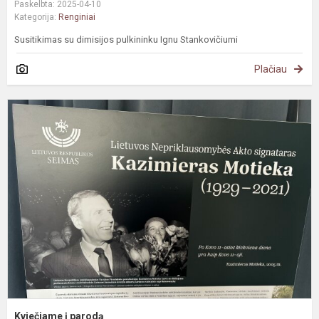
Paskelbta: 2025-04-10
Kategorija:
Renginiai
Susitikimas su dimisijos pulkininku Ignu Stankovičiumi
Plačiau
K
į
p
Kviečiame į parodą