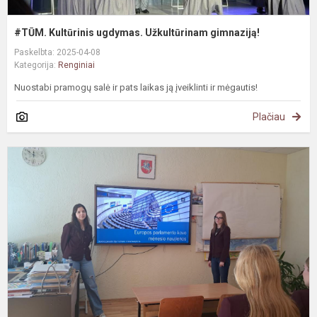
#TŪM. Kultūrinis ugdymas. Užkultūrinam gimnaziją!
Paskelbta: 2025-04-08
Kategorija:
Renginiai
Nuostabi pramogų salė ir pats laikas ją įveiklinti ir mėgautis!
Plačiau
#
K
–
E
P