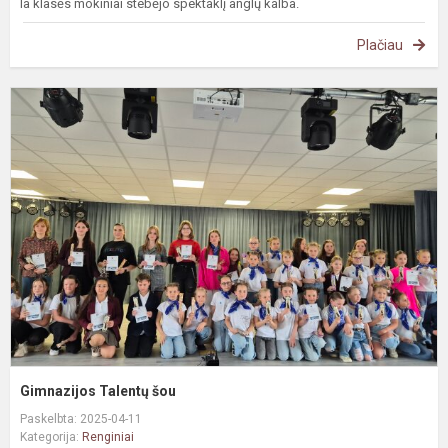
Ia klasės mokiniai stebėjo spektaklį anglų kalba.
Plačiau
G
T
š
Gimnazijos Talentų šou
Paskelbta: 2025-04-11
Kategorija:
Renginiai