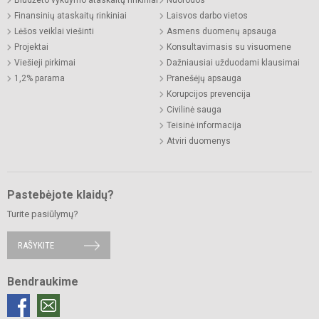
Biudžeto vykdymo ataskaitų rinkiniai
Nuorodos
Finansinių ataskaitų rinkiniai
Laisvos darbo vietos
Lėšos veiklai viešinti
Asmens duomenų apsauga
Projektai
Konsultavimasis su visuomene
Viešieji pirkimai
Dažniausiai užduodami klausimai
1,2% parama
Pranešėjų apsauga
Korupcijos prevencija
Civilinė sauga
Teisinė informacija
Atviri duomenys
Pastebėjote klaidų?
Turite pasiūlymų?
RAŠYKITE
Bendraukime