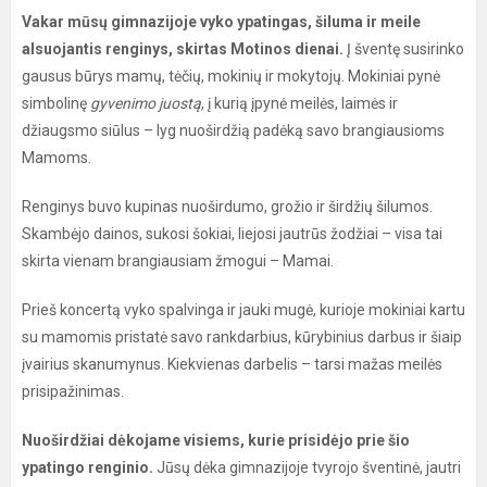
Vakar mūsų gimnazijoje vyko ypatingas, šiluma ir meile
alsuojantis renginys, skirtas Motinos dienai.
Į šventę susirinko
gausus būrys mamų, tėčių, mokinių ir mokytojų. Mokiniai pynė
simbolinę
gyvenimo juostą
, į kurią įpynė meilės, laimės ir
džiaugsmo siūlus – lyg nuoširdžią padėką savo brangiausioms
Mamoms.
Renginys buvo kupinas nuoširdumo, grožio ir širdžių šilumos.
Skambėjo dainos, sukosi šokiai, liejosi jautrūs žodžiai – visa tai
skirta vienam brangiausiam žmogui – Mamai.
Prieš koncertą vyko spalvinga ir jauki mugė, kurioje mokiniai kartu
su mamomis pristatė savo rankdarbius, kūrybinius darbus ir šiaip
įvairius skanumynus. Kiekvienas darbelis – tarsi mažas meilės
prisipažinimas.
Nuoširdžiai dėkojame visiems, kurie prisidėjo prie šio
ypatingo renginio.
Jūsų dėka gimnazijoje tvyrojo šventinė, jautri