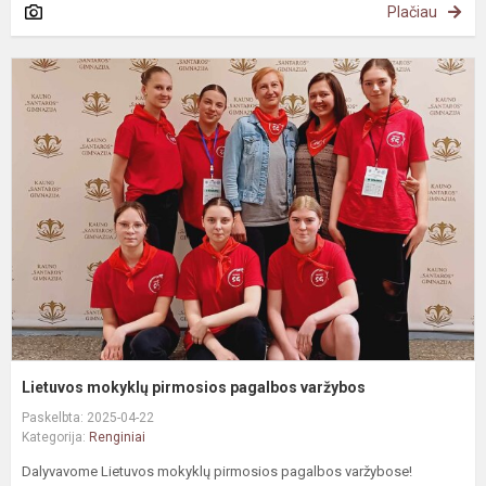
Plačiau
L
m
p
p
v
Lietuvos mokyklų pirmosios pagalbos varžybos
Paskelbta: 2025-04-22
Kategorija:
Renginiai
Dalyvavome Lietuvos mokyklų pirmosios pagalbos varžybose!