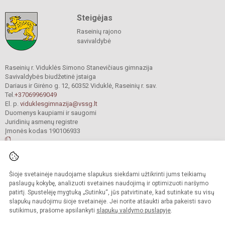
Steigėjas
Raseinių rajono
savivaldybė
Raseinių r. Viduklės Simono Stanevičiaus gimnazija
Savivaldybės biudžetinė įstaiga
Dariaus ir Girėno g. 12, 60352 Viduklė, Raseinių r. sav.
Tel.
+37069969049
El. p.
viduklesgimnazija@vssg.lt
Duomenys kaupiami ir saugomi
Juridinių asmenų registre
Įmonės kodas 190106933
© 2022. Raseinių r. Viduklės Simono Stanevičiaus gimnazija. Visos teisės
Šioje svetainėje naudojame slapukus siekdami užtikrinti jums teikiamų
saugomos.
Kopijuoti turinį be raštiško gimnazijos sutikimo griežtai draudžiama.
paslaugų kokybę, analizuoti svetainės naudojimą ir optimizuoti naršymo
patirtį. Spustelėję mygtuką „Sutinku“, jūs patvirtinate, kad sutinkate su visų
Prieinamumo paraiška
Slapukų valdymas
slapukų naudojimu šioje svetainėje. Jei norite atšaukti arba pakeisti savo
sutikimus, prašome apsilankyti
slapukų valdymo puslapyje
.
Sumanus būdas atnaujinti
mokyklos interneto