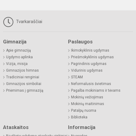
Tvarkaraščiai
Gimnazija
Paslaugos
Apie gimnaziją
Ikimokyklinis ugdymas
Ugdymo aplinka
Priešmokyklinis ugdymas
Vizija, misija
Pagrindinis ugdymas
Gimnazijos himnas
Vidurinis ugdymas
Tradiciniai renginiai
STEAM
Gimnazijos simboliai
Neformalusis švietimas
Priėmimas į gimnaziją
Pagalba mokiniams ir tėvams
Mokinių vežiojimas
Mokinių maitinimas
Patalpų nuoma
Biblioteka
Ataskaitos
Informacija