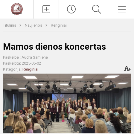
Paieška
Men
Titulinis
Naujienos
Renginiai
Mamos dienos koncertas
Paskelbė : Audra Samienė
Paskelbta: 2025-05-02
Kategorija:
Renginiai