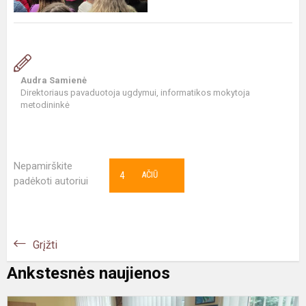
Audra Samienė
Direktoriaus pavaduotoja ugdymui, informatikos mokytoja
metodininkė
Nepamirškite
4
AČIŪ
padėkoti autoriui
Grįžti
Ankstesnės naujienos
I