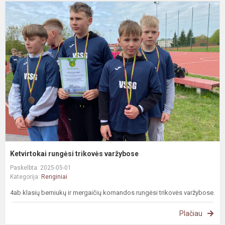
K
r
t
v
Ketvirtokai rungėsi trikovės varžybose
Paskelbta: 2025-05-01
Kategorija:
Renginiai
4ab klasių berniukų ir mergaičių komandos rungėsi trikovės varžybose.
Plačiau