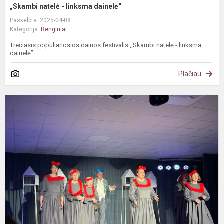
„Skambi natelė - linksma dainelė“
Paskelbta: 2025-04-08
Kategorija:
Renginiai
Trečiasis populiariosios dainos festivalis ,,Skambi natelė - linksma
dainelė”.
Plačiau
#
K
u
U
g