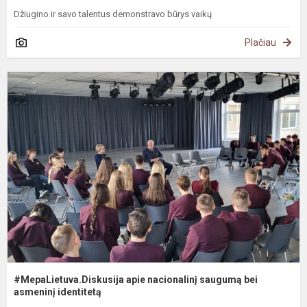
Džiugino ir savo talentus demonstravo būrys vaikų
Plačiau
#
a
n
s
b
a
#MepaLietuva.Diskusija apie nacionalinį saugumą bei
asmeninį identitetą