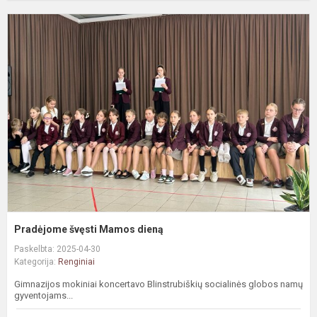
P
š
M
d
Pradėjome švęsti Mamos dieną
Paskelbta: 2025-04-30
Kategorija:
Renginiai
Gimnazijos mokiniai koncertavo Blinstrubiškių socialinės globos namų
gyventojams...