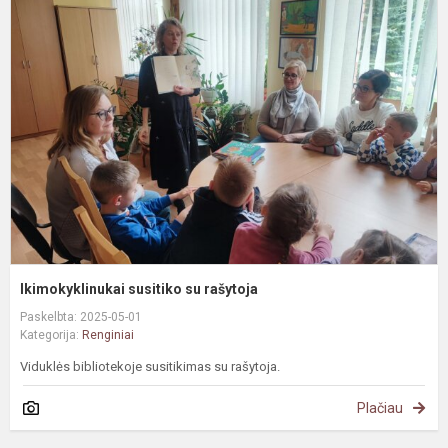
s
s
r
Ikimokyklinukai susitiko su rašytoja
Paskelbta: 2025-05-01
Kategorija:
Renginiai
Viduklės bibliotekoje susitikimas su rašytoja.
Plačiau