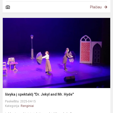
Plačiau
I
į
s
"
J
a
M
H
Išvyka į spektaklį "Dr. Jekyl and Mr. Hyde"
Paskelbta: 2025-04-15
Kategorija:
Renginiai