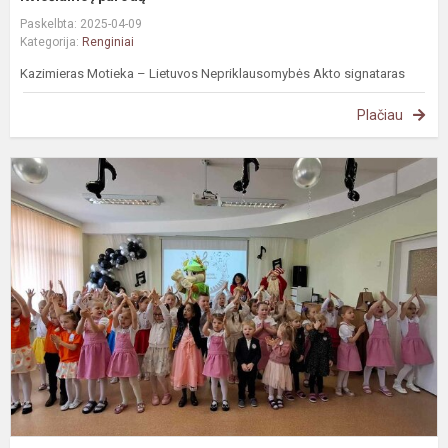
Paskelbta: 2025-04-09
Kategorija:
Renginiai
Kazimieras Motieka – Lietuvos Nepriklausomybės Akto signataras
Plačiau
„
n
-
l
d