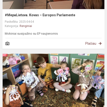
#MepaLietuva. Kovas – Europos Parlamente
Paskelbta: 2025-04-04
Kategorija:
Renginiai
Mokiniai susipažino su EP naujienomis
Plačiau
I
d
„