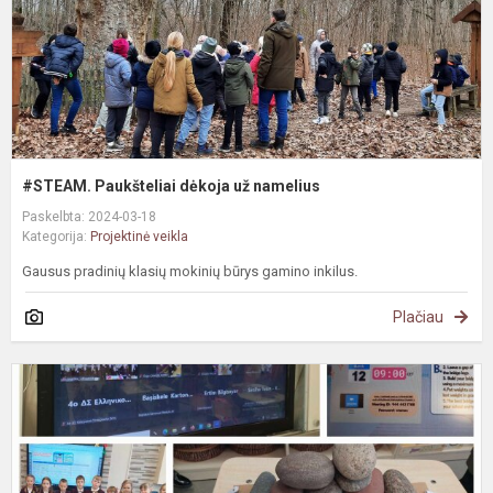
#STEAM. Paukšteliai dėkoja už namelius
Paskelbta: 2024-03-18
Kategorija:
Projektinė veikla
Gausus pradinių klasių mokinių būrys gamino inkilus.
Plačiau
e
p
d
s