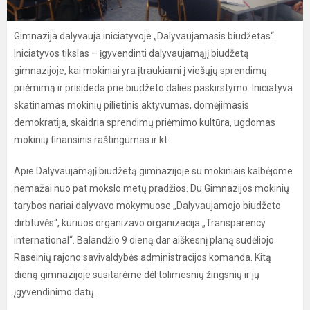
Gimnazija dalyvauja iniciatyvoje „Dalyvaujamasis biudžetas“.
Iniciatyvos tikslas – įgyvendinti dalyvaujamąjį biudžetą
gimnazijoje, kai mokiniai yra įtraukiami į viešųjų sprendimų
priėmimą ir prisideda prie biudžeto dalies paskirstymo. Iniciatyva
skatinamas mokinių pilietinis aktyvumas, domėjimasis
demokratija, skaidria sprendimų priėmimo kultūra, ugdomas
mokinių finansinis raštingumas ir kt.
Apie Dalyvaujamąjį biudžetą gimnazijoje su mokiniais kalbėjome
nemažai nuo pat mokslo metų pradžios. Du Gimnazijos mokinių
tarybos nariai dalyvavo mokymuose „Dalyvaujamojo biudžeto
dirbtuvės“, kuriuos organizavo organizacija „Transparency
international“. Balandžio 9 dieną dar aiškesnį planą sudėliojo
Raseinių rajono savivaldybės administracijos komanda. Kitą
dieną gimnazijoje susitarėme dėl tolimesnių žingsnių ir jų
įgyvendinimo datų.