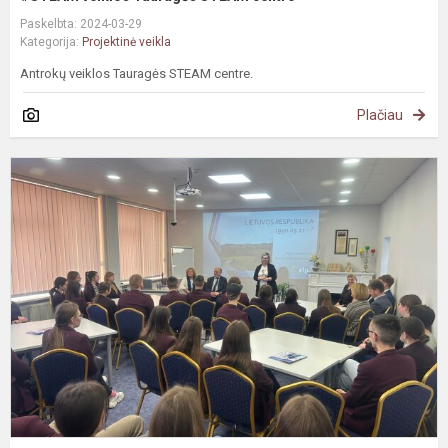
Paskelbta: 2024-03-29
Kategorija:
Projektinė veikla
Antrokų veiklos Tauragės STEAM centre.
Plačiau
#
S
s
E