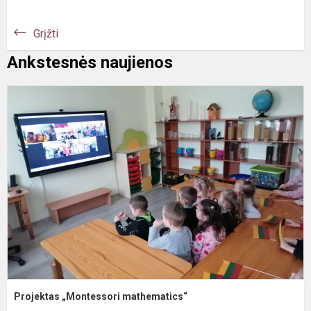
Grįžti
Ankstesnės naujienos
P
„
m
Projektas „Montessori mathematics“