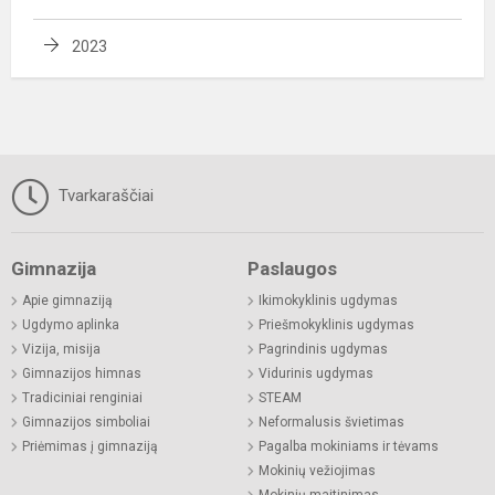
2023
Tvarkaraščiai
Gimnazija
Paslaugos
Apie gimnaziją
Ikimokyklinis ugdymas
Ugdymo aplinka
Priešmokyklinis ugdymas
Vizija, misija
Pagrindinis ugdymas
Gimnazijos himnas
Vidurinis ugdymas
Tradiciniai renginiai
STEAM
Gimnazijos simboliai
Neformalusis švietimas
Priėmimas į gimnaziją
Pagalba mokiniams ir tėvams
Mokinių vežiojimas