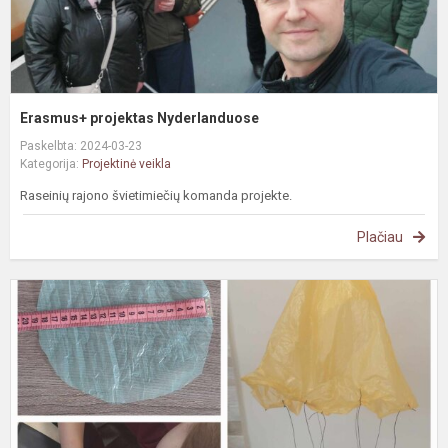
Erasmus+ projektas Nyderlanduose
Paskelbta: 2024-03-23
Kategorija:
Projektinė veikla
Raseinių rajono švietimiečių komanda projekte.
Plačiau
e
v
„
E
p