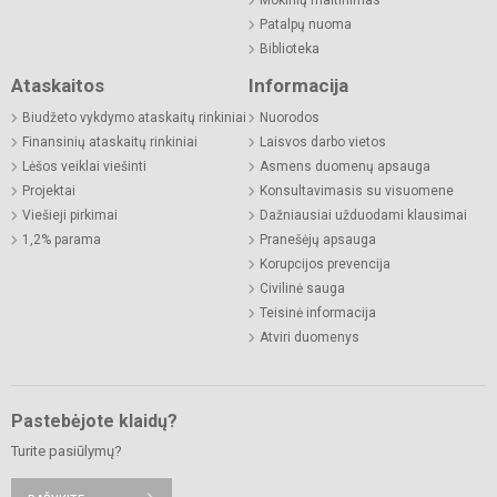
Mokinių maitinimas
Patalpų nuoma
Biblioteka
Ataskaitos
Informacija
Biudžeto vykdymo ataskaitų rinkiniai
Nuorodos
Finansinių ataskaitų rinkiniai
Laisvos darbo vietos
Lėšos veiklai viešinti
Asmens duomenų apsauga
Projektai
Konsultavimasis su visuomene
Viešieji pirkimai
Dažniausiai užduodami klausimai
1,2% parama
Pranešėjų apsauga
Korupcijos prevencija
Civilinė sauga
Teisinė informacija
Atviri duomenys
Pastebėjote klaidų?
Turite pasiūlymų?