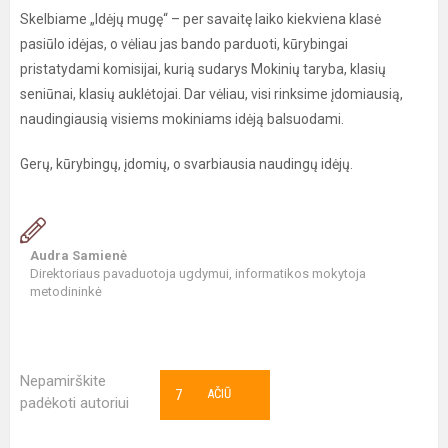
Skelbiame „Idėjų mugę“ – per savaitę laiko kiekviena klasė
pasiūlo idėjas, o vėliau jas bando parduoti, kūrybingai
pristatydami komisijai, kurią sudarys Mokinių taryba, klasių
seniūnai, klasių auklėtojai. Dar vėliau, visi rinksime įdomiausią,
naudingiausią visiems mokiniams idėją balsuodami.
Gerų, kūrybingų, įdomių, o svarbiausia naudingų idėjų.
Audra Samienė
Direktoriaus pavaduotoja ugdymui, informatikos mokytoja
metodininkė
Nepamirškite
7
AČIŪ
padėkoti autoriui