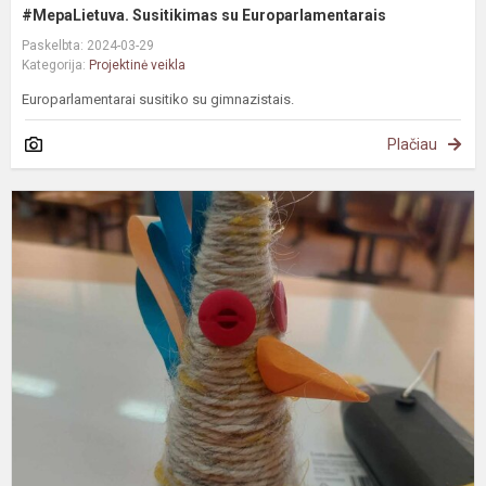
#MepaLietuva. Susitikimas su Europarlamentarais
Paskelbta: 2024-03-29
Kategorija:
Projektinė veikla
Europarlamentarai susitiko su gimnazistais.
Plačiau
Ž
r
k
d
I
k