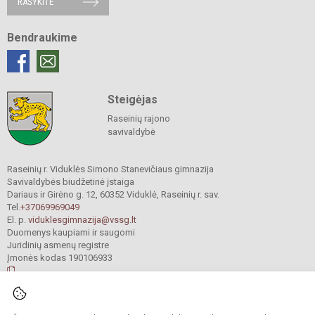
RAŠYKITE
Bendraukime
Steigėjas
Raseinių rajono
savivaldybė
Raseinių r. Viduklės Simono Stanevičiaus gimnazija
Savivaldybės biudžetinė įstaiga
Dariaus ir Girėno g. 12, 60352 Viduklė, Raseinių r. sav.
Tel.
+37069969049
El. p.
viduklesgimnazija@vssg.lt
Duomenys kaupiami ir saugomi
Juridinių asmenų registre
Įmonės kodas 190106933
© 2022. Raseinių r. Viduklės Simono Stanevičiaus gimnazija. Visos teisės