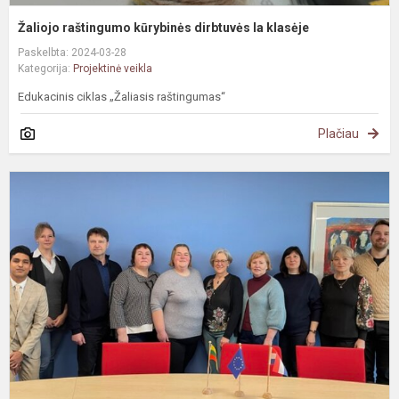
Žaliojo raštingumo kūrybinės dirbtuvės Ia klasėje
Paskelbta: 2024-03-28
Kategorija:
Projektinė veikla
Edukacinis ciklas „Žaliasis raštingumas“
Plačiau
R
r
u
į
a
d
E
p.