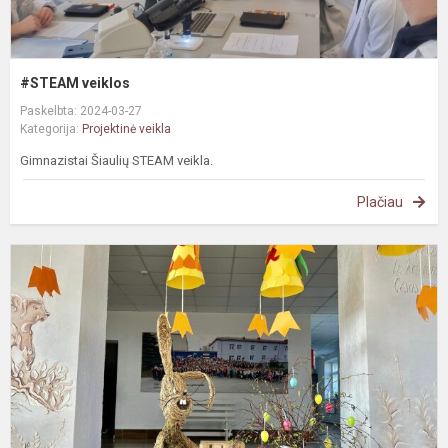
#STEAM veiklos
Paskelbta: 2024-03-27
Kategorija:
Projektinė veikla
Gimnazistai Šiaulių STEAM veikla.
Plačiau
Š
V
k
a
z