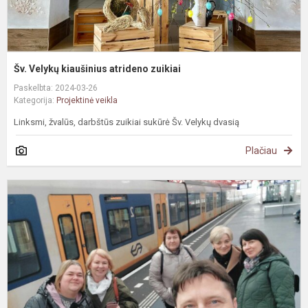
Šv. Velykų kiaušinius atrideno zuikiai
Paskelbta: 2024-03-26
Kategorija:
Projektinė veikla
Linksmi, žvalūs, darbštūs zuikiai sukūrė Šv. Velykų dvasią
Plačiau
E
p
N