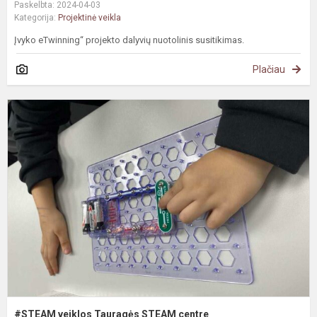
Paskelbta: 2024-04-03
Kategorija:
Projektinė veikla
Įvyko eTwinning“ projekto dalyvių nuotolinis susitikimas.
Plačiau
#
v
T
S
c
#STEAM veiklos Tauragės STEAM centre