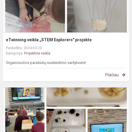
eTwinning veikla „STEM Explorers" projekte
Paskelbta: 2024-03-23
Kategorija:
Projektinė veikla
Organizuotos parašiutų nusileidimo varžytuvės!
Plačiau
Ž
d