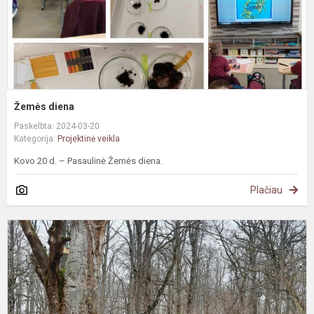
Žemės diena
Paskelbta: 2024-03-20
Kategorija:
Projektinė veikla
Kovo 20 d. – Pasaulinė Žemės diena.
Plačiau
#
P
d
u
n