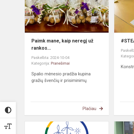
neregį
už
rankos...
Paimk mane, kaip neregį už
#STEA
rankos...
Paskelb
Kategor
Paskelbta: 2024-10-04
Kategorija:
Pranešimai
Konstr
Spalio mėnesio pradžia kupina
gražių švenčių ir prisiminimų.
Plačiau
#TŪM.
Malonūs