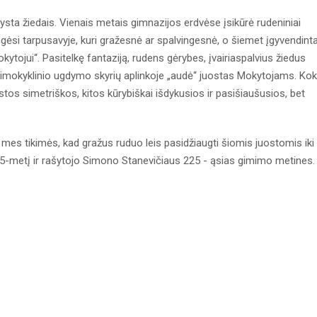
ysta žiedais. Vienais metais gimnazijos erdvėse įsikūrė rudeniniai
ungėsi tarpusavyje, kuri gražesnė ar spalvingesnė, o šiemet įgyvendint
tojui“. Pasitelkę fantaziją, rudens gėrybes, įvairiaspalvius žiedus
 ikimokyklinio ugdymo skyrių aplinkoje „audė“ juostas Mokytojams. Ko
os simetriškos, kitos kūrybiškai išdykusios ir pasišiaušusios, bet
 mes tikimės, kad gražus ruduo leis pasidžiaugti šiomis juostomis iki
 35-metį ir rašytojo Simono Stanevičiaus 225 - ąsias gimimo metine