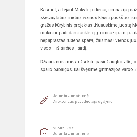
Kasmet, artėjant Mokytojo dienai, gimnazija praž
skėčiai, kitais metais įvairios klasių puokštės r
gražus kūrybinis projektas „Nuauskime juostą Moky
mokiniai, padedami auklėtojų, gimnazijos ir jos
nepaprastas rudens spalvų žaismas! Vienos juost
visos – iš širdies į širdį.
Džiaugiamės mes, užsukite pasidžiaugti ir Jūs, o
spalio pabaigos, kai švęsime gimnazijos vardo
Jolanta Jonaitienė
Direktoriaus pavaduotoja ugdymui
Nuotraukos:
Jolanta Jonaitienė