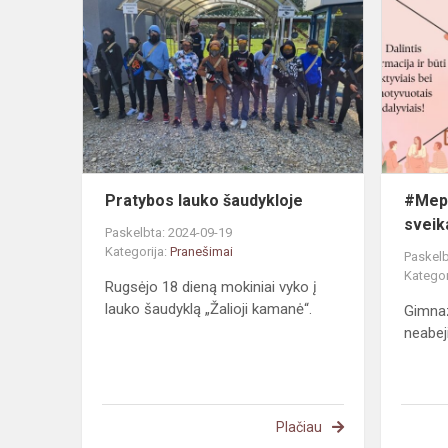
lauko
šaudykloje
Pratybos lauko šaudykloje
#Mepa
sveik
Paskelbta: 2024-09-19
Kategorija:
Pranešimai
Paskelb
Kategor
Rugsėjo 18 dieną mokiniai vyko į
lauko šaudyklą „Žalioji kamanė“.
Gimnaz
neabeji
Plačiau