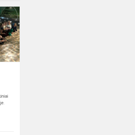
Skrydis
į
vasarą!
iniai
je.