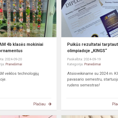
klasės
mokiniai
kūrė
ornamentus
M 4b klasės mokiniai
Puikūs rezultatai tarptaut
ornamentus
olimpiadoje „KINGS“
ta: 2024-09-20
Paskelbta: 2024-09-19
ija:
Pranešimai
Kategorija:
Pranešimai
 veiklos technologijų
Atsisveikiname su 2024 m. K
oje.
pavasario semestru, startuoj
rudens semestras!
Plačiau
Pla
#MepaLietuva.