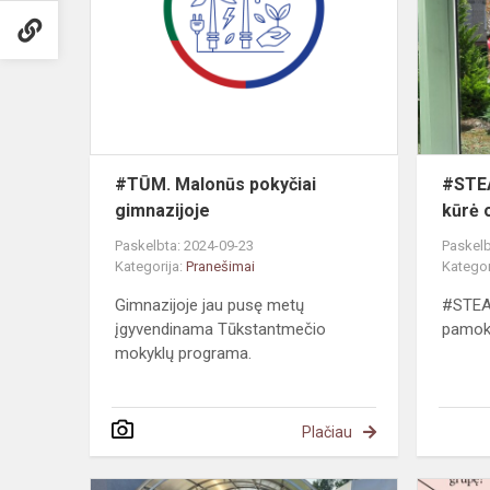
pokyčiai
gimnazijoje
#TŪM. Malonūs pokyčiai
#STEA
gimnazijoje
kūrė 
Paskelbta: 2024-09-23
Paskelb
Kategorija:
Pranešimai
Kategor
Gimnazijoje jau pusę metų
#STEAM
įgyvendinama Tūkstantmečio
pamok
mokyklų programa.
Plačiau
Pratybos