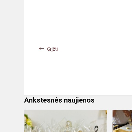
Grįžti
Ankstesnės naujienos
Paimk
mane,
kaip