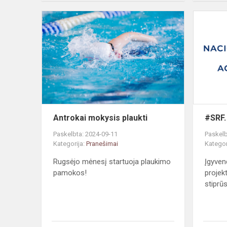
Antrokai
mokysis
plaukti
Antrokai mokysis plaukti
#SRF.
Paskelbta: 2024-09-11
Paskelb
Kategorija:
Pranešimai
Kategor
Rugsėjo mėnesį startuoja plaukimo
Įgyven
pamokos!
projek
stiprūs