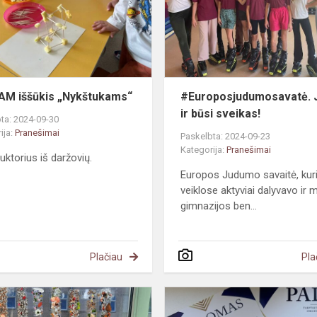
M iššūkis „Nykštukams“
#Europosjudumosavatė. 
ir būsi sveikas!
ta: 2024-09-30
ija:
Pranešimai
Paskelbta: 2024-09-23
Kategorija:
Pranešimai
uktorius iš daržovių.
Europos Judumo savaitė, kur
veiklose aktyviai dalyvavo ir
gimnazijos ben...
Plačiau
Pla
#STEAM
4b