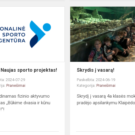
#SRF.
Naujas
sporto
projektas!
 Naujas sporto projektas!
Skrydis į vasarą!
ta: 2024-07-29
Paskelbta: 2024-06-19
ija:
Pranešimai
Kategorija:
Pranešimai
dinamas fizinio aktyvumo
Skrydį į vasarą 4a klasės mok
tas „Būkime dvasia ir kūnu
pradėjo apsilankymu Klaipėdo
!“!