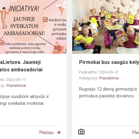
Jaunieji
sveikatos
ambasadoriai
Lietuva. Jaunieji
Pirmokai bus saugūs kely
atos ambasadoriai
Paskelbta: 2024-09-12
Kategorija:
Pranešimai
ta: 2024-09-17
ija:
Pranešimai
Rugsėjo 12 dieną gimnazijos
pirmokus pasiekė dovanos.
ijoje susibūrė aktyvūs ir
ngi sveikatai mokiniai.
Plačiau
Pla