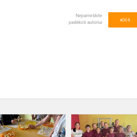
Nepamirškite
6
AČIŪ
padėkoti autoriui
#STEAM
iššūkis
„Nykštukams“